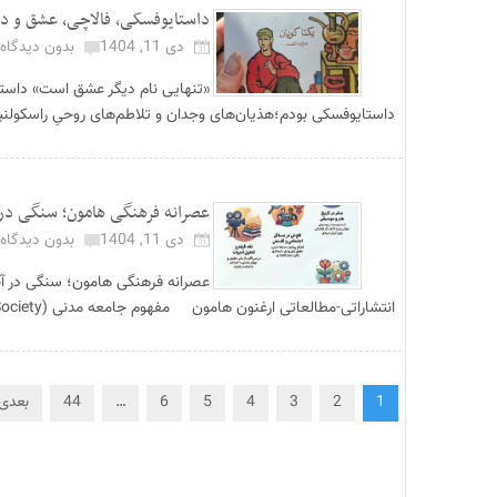
داستایوفسکی، فالاچی، عشق و دیگر
دی 11, 1404
بدون دیدگاه
«تنهایی نام دیگر عشق است» داستای
داستایوفسکی بودم؛هذیان‌های وجدان و تلاطم‌های روحیِ راسکولنیکُ
عصرانه فرهنگی هامون؛ سنگی در آ
دی 11, 1404
بدون دیدگاه
عصرانه فرهنگی هامون؛ سنگی در آب 
انتشاراتی-مطالعاتی ارغنون هامون مفهوم جامعه مدنی (Civil Society) در تاریخ اندیش...
1
2
3
4
5
6
…
44
بعدی 