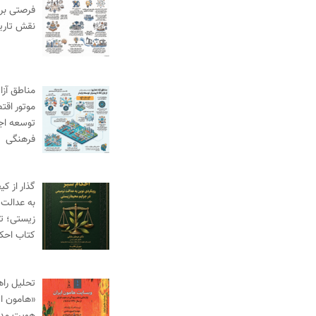
فرصتی برا
نقش تاری
مناطق آزاد
موتور اقت
توسعه اج
فرهنگی
گذار از ک
به عدالت 
زیستی؛ ت
کتاب احک
تحلیل راه
«هامون ای