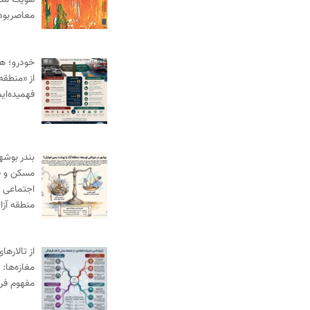
هویت مدنی
معاصربود
خودرو؛ ه
از «منطقه 
فهمیده‌ای
بندر بوش
مسکن و ف
اجتماعی د
منطقه آز
از تالارها
مغازه‌ها:
مفهوم فر