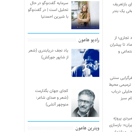
سرمایه گفت‌وگو در حال
ی بازتعریف
تحلیل است | در گفت‌وگو
خی یک بندر
با شیرین احمدنیا
 تجاری؛ از
رادیو هامون
صاد تا پیشران
یاد نجف دریابندری (شعر
تماعی و
از شاپور جورکش)
یفرگرایی سنتی
ترمیمی محیط‌
کجای جهان بگذارمت
حلیلی درباب
(شعر و صدای شاعر:
ام سبز
منوچهر آتشی)
بردی پروژه
ران»: بازسازی
ویترین هامون