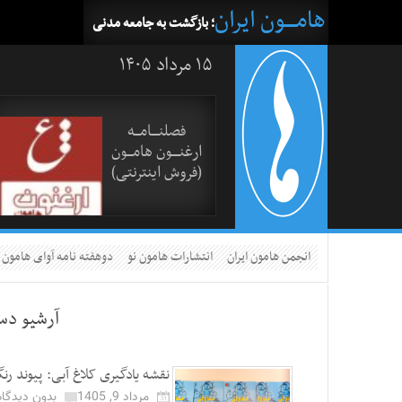
هامــــون ایران
؛ بازگشت به جامعه مدنی
۱۵ مرداد ۱۴۰۵
فصلنــــامـــه
ارغنــــون هامـــون
(فروش اینترنتی)
انجمن هامون ایران
انتشارات هامون نو
دوهفته نامه آوای هامون
آرشیو دس
نقشه یادگیری کلاغ آبی: پیوند رن
مرداد 9, 1405
بدون دیدگاه