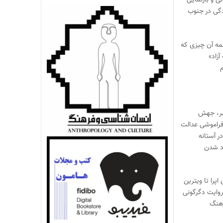
 و بازنمایی
گی در جنوب
مه آن چیزی که
آزاد»
م
هر، جهش
راموشی عدالت
ر آستانه
اد شدن
ی اپرا تا ویترین
 روایت دگرگونی
هنگ