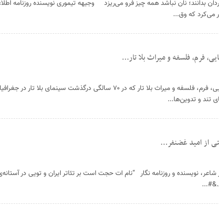
دان بدانند؛ نان نباشد همه چیز فرو می‌ریزد وجیهه تیموری نویسنده روزنامه 
 می‌کرد که وق...
، فرم، فلسفه و میراث بلا تار...
رسـول تحمل در باب جهان سینمایی، فرم، فلسفه و میراث بلا تار که در ۷۰ سالگی درگذشت سینمای ب
 تند و تدوین‌ها...
ی از امید غضنفر...
عر، نویسنده و روزنامه نگار “نام ات حجت است بر تئاتر ایران و تویی در آستانه‌ی
&#...