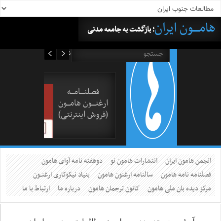
هامــــون ایران
؛ بازگشت به جامعه مدنی
۱۵ مرداد ۱۴۰۵
فصلنــــامـــه
ارغنــــون هامـــون
(فروش اینترنتی)
انجمن هامون ایران
انتشارات هامون نو
دوهفته نامه آوای هامون
فصلنامه نامه هامون
سالنامه ارغنون هامون
بنیاد نیکوکاری ارغنــون
مرکز دیده بان ملی هامون
کانون ترجمان هامون
درباره ما
ارتباط با ما