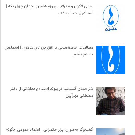
موسسه حکمت و فلسفه ایران
0
مبانی فکری و معرفتی پروژه هامون؛ جهان چهل تکه |
اسماعیل حسام مقدم
جامعه معلولین ایران
0
سازمان پزشکان بدون مرز
0
هزاران سایت
0
روزنامه سازندگی
0
مطالعات جامعه‌مدنی در افق پروژه‌ی هامون | اسماعیل
انتشارات آگاه | نشر آگه
0
حسام مقدم
نشر کرگدن
0
کتابخانه تخصصی ادبیات
0
خانه هنرمندان ایران
0
موزه ملی زنان در هنرها
0
شر همان گسست در پیوند است؛ یادداشتی از دکتر
سامانه جامع رسانه ها
0
مصطفی مهرآیین
انتشارات هرمس
0
دوهفته نامه آوای هامون
0
نشر نی
0
خبرگزاری ایسکانیوز
0
گفت‌وگو به‌عنوان ابزار حکمرانی | اعتماد عمومی چگونه