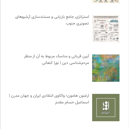
مهرزاد بروجردی | وبسایت شخصی
0
کانون ناشنوایان ایران
0
استراتژی جامع بازیابی و مستندسازی آرشیوهای
نشر گمان
0
تصویری جنوب
فرهنگستان هنر
0
روزنامه پیام ما
0
موزه هنرهای معاصر تهران
0
حرفه هنرمند؛ نشریه هنرهای تصویری
0
آیین قربانی و مناسک مربوط به آن از منظر
ناصر فکوهی | وبسایت شخصی
0
مردم‌شناسی دین | نورا کنعانی
انتشارات نگاه
0
فل‌سفه؛ محمدسعید حنایی کاشانی
0
پیام چارسو | فصلنامه و انتشارات
0
انتشارات دانشگاه تهران
0
ارغنون هامون؛ واکاوی انتقادی ایران و جهان مدرن |
سازمان بین المللی جوانی IYFNET
0
اسماعیل حسام مقدم
انتشارات روزنه
0
نشر لوگوس
0
پیشگاه | همآوایی مجلات
0