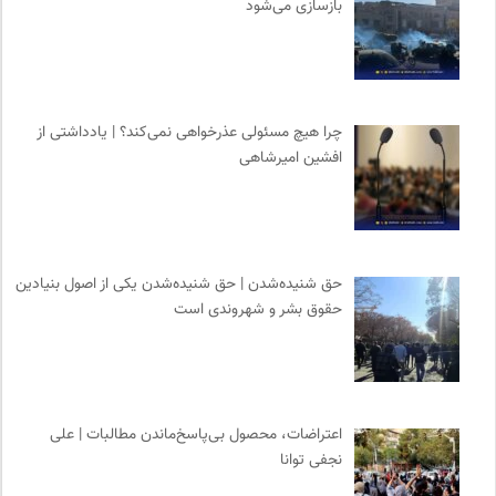
بازسازی می‌شود
کارزار | بستر آنلاین کمپین‌های جمع آوری امضا
0
انتشارات اختران
0
بانک اطلاعات نشریات ایران
0
بخارا | مجله فرهنگی و هنری
0
چرا هیچ مسئولی عذرخواهی نمی‌کند؟ | یادداشتی از
مرجع انچمن های علمی ایران
0
افشین امیرشاهی
ترجمان | انتشارات و فصلنامه علوم انسانی
0
انتشارات شیرازه
0
حق شنیده‌شدن | حق شنیده‌شدن یکی از اصول بنیادین
حقوق بشر و شهروندی است
اعتراضات، محصول بی‌پاسخ‌ماندن مطالبات | علی
نجفی توانا