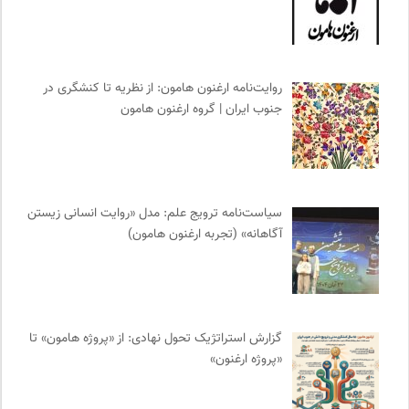
طاقچه | خرید آنلاین کتاب و دانلود کتاب صوتی و الکترونیک
0
سازمان بین المللی پژوهش IUFRO
0
جار | کیوسک دیجیتال مطبوعات
0
روایت‌نامه ارغنون هامون: از نظریه تا کنشگری در
انسان شناسی و فرهنگ
0
جنوب ایران | گروه ارغنون هامون
انتشارات هامون نو
0
مجله کوچه | فصلنامه شهر و معماری
0
انتشارات ثالث
0
رادیو تراژدی
0
سیاست‌نامه ترویج علم: مدل «روایت انسانی زیستن
پرتال جامع علوم انسانی
0
آگاهانه» (تجربه ارغنون هامون)
انگاره؛ رسانه علوم اجتماعی
0
مترجم | فصلنامه علمی فرهنگی
0
انتشارات بیدگل
0
فرادید | علم و تکنولوژی
0
گزارش استراتژیک تحول نهادی: از «پروژه هامون» تا
«پروژه ارغنون»
تقویم تاریخ
0
مجله حوالی | ما و فضای اطرافمان
0