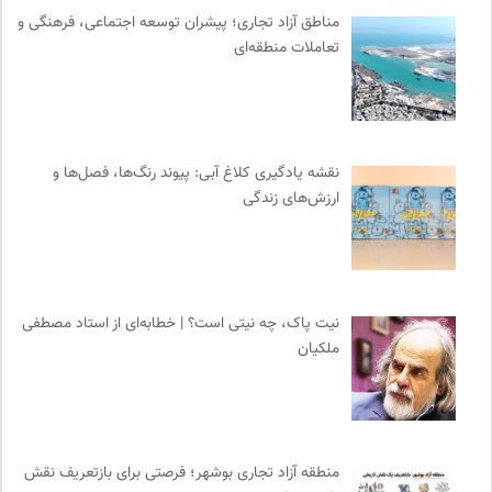
موسسه مطالعات فرهنگی وزارت علوم
0
مناطق آزاد تجاری؛ پیشران توسعه اجتماعی، فرهنگی و
انجمن انسان شناسی ایران
0
تعاملات منطقه‌ای
رادیو تراژدی
0
سازمان بین المللی مهاجرت IOM
0
موزه هنرهای معاصر تهران
0
کارزار | بستر آنلاین کمپین‌های جمع آوری امضا
0
نقشه یادگیری کلاغ آبی: پیوند رنگ‌ها، فصل‌ها و
فل‌سفه؛ محمدسعید حنایی کاشانی
0
ارزش‌های زندگی
خط صلح | ماهنامه
0
انتشارات تیسا
0
بنیاد امور بیمارهای خاص
0
نیت پاک، چه نیتی است؟ | خطابه‌ای از استاد مصطفی
نشر اطراف
0
ملکیان
انجمن جامعه شناسی ایران
0
سایت معلولین سازمان ملل متحد
0
کویرها و بیابانهای ایران
0
حرفه هنرمند؛ نشریه هنرهای تصویری
0
منطقه آزاد تجاری بوشهر؛ فرصتی برای بازتعریف نقش
مرجع انچمن های علمی ایران
0