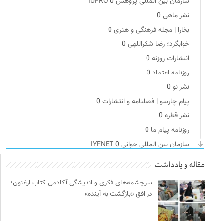
سازمان بین المللی پژوهش IUFRO
0
نشر ماهی
0
بخارا | مجله فرهنگی و هنری
0
خوابگرد؛ رضا شکراللهی
0
انتشارات روزنه
0
روزنامه اعتماد
0
نشر نو
0
پیام چارسو | فصلنامه و انتشارات
0
نشر قطره
0
روزنامه پیام ما
0
سازمان بین المللی جوانی IYFNET
0
ایران اچ آی وی
0
مقاله و یادداشت
چهارراه؛ گذری برای اندیشه ها
0
سرچشمه‌های فکری و اندیشگی آکادمی کتاب ارغنون؛
کمیته بین المللی صلیب سرخ
0
در افق «بازگشت به آینده»
سازمات مطالعه و تدوین کتب علوم انسانی
0
جار | کیوسک دیجیتال مطبوعات
0