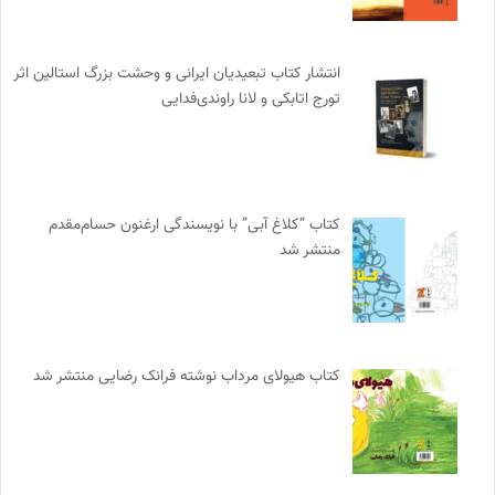
انتشار کتاب تبعیدیان ایرانی و وحشت بزرگ استالین اثر
تورج اتابکی و لانا راوندی‌فدایی
کتاب “کلاغ آبی” با نویسندگی ارغنون حسام‌مقدم
منتشر شد
کتاب هیولای مرداب نوشته فرانک رضایی منتشر شد