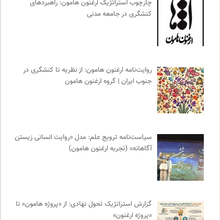
خبرگزاری ایسکانیوز
0
چارچوب استراتژیک ارغنون هامون: راهبردهای
کنشگری در جامعه مدنی
انتشارات بیدگل
0
آفتاب کلوت
0
انتشارات هامون نو
0
انتشارات شیرازه
0
روایت‌نامه ارغنون هامون: از نظریه تا کنشگری در
مجله پیوست | ماهنامه مدیریت اطلاعات
0
جنوب ایران | گروه ارغنون هامون
انجمن ایرانشناسی فرانسه
0
فرادید | علم و تکنولوژی
0
دیسکوگرافی | آرشیو کامل موسیقی دانان
0
انگاره؛ رسانه علوم اجتماعی
0
سیاست‌نامه ترویج علم: مدل «روایت انسانی زیستن
انسان شناسی و فرهنگ
0
آگاهانه» (تجربه ارغنون هامون)
وینش | سایت معرفی و نقد کتاب
0
مجله کوچه | فصلنامه شهر و معماری
0
سوره سینما؛ بانک جامع اطلاعات سینمایی
0
مجله حوالی | ما و فضای اطرافمان
0
گزارش استراتژیک تحول نهادی: از «پروژه هامون» تا
«پروژه ارغنون»
هزاران سایت
0