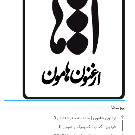
پیوندها
ارغنون هامون | سالنامه بینارشته ای
0
فیدیبو | کتاب الکترونیک و صوتی
0