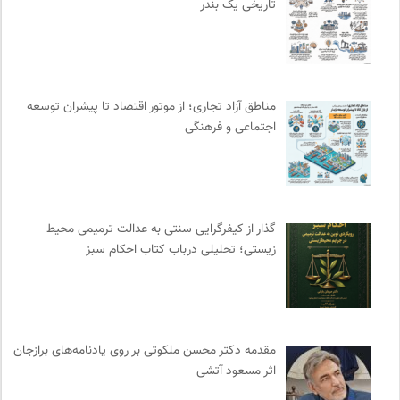
تاریخی یک بندر
فرهنگ امروز | مجله علوم انسانی
0
فرارو | پایگاه خبری تحلیلی
0
واژه نامه تخصصی فلسفه
0
انتشارات ثالث
0
مناطق آزاد تجاری؛ از موتور اقتصاد تا پیشران توسعه
کانون معلولین توانا
0
اجتماعی و فرهنگی
پرتال جامع علوم انسانی
0
برای کانون
0
نامه هامون | فصلنامه مطالعات فرهنگی
0
دوهفته نامه آوای هامون
0
گذار از کیفرگرایی سنتی به عدالت ترمیمی محیط‌
زیستی؛ تحلیلی درباب کتاب احکام سبز
انتشارات ققنوس
0
کتابخانه تخصصی ادبیات
0
ناولر | برای رمان خوان ها
0
سازمان پزشکان بدون مرز
0
مقدمه دکتر محسن ملکوتی بر روی یادنامه‌های برازجان
انجمن متخصصان محیط زیست ایران
0
اثر مسعود آتشی
کمیسیون ملی یونسکو در ایران
0