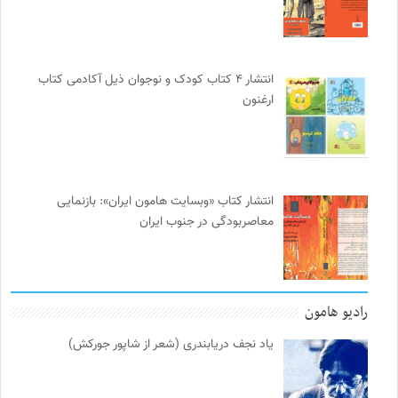
انتشار ۴ کتاب کودک و نوجوان ذیل آکادمی کتاب
ارغنون
انتشار کتاب «وبسایت هامون ایران»: بازنمایی
معاصربودگی در جنوب ایران
رادیو هامون
یاد نجف دریابندری (شعر از شاپور جورکش)