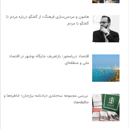
شورای انجمن های علمی کشور
0
انجمن ایرانی مطالعات فرهنگی و ارتباطات
0
هامون و مردمی‌سازی فرهنگ؛ از گفتگو درباره مردم تا
انتشارات آگاه | نشر آگه
0
گفتگو با مردم
نوار | مرجع دانلود کتاب صوتی فارسی
0
ایران کارتون
0
مجتمع آموزشی نیکوکاری رعد
0
تقویم تاریخ
0
اقتصاد دریامحور؛ بازتعریف جایگاه بوشهر در اقتصاد
ملی و منطقه‌ای
ناصر فکوهی | وبسایت شخصی
0
انتشارات اختران
0
فرهنگستان هنر
0
انجمن ایرانی مطالعات زنان
0
بررسی مجموعه سه‌جلدی «یادنامه برازجان؛ خاطره‌ها و
کانون ناشنوایان ایران
0
حافظه‌ها»
روزنامه سازندگی
0
موزه ملی زنان در هنرها
0
انتشارات نگاه
0