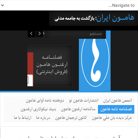
هامــــون ایران
؛ بازگشت به جامعه مدنی
۱۷ مرداد ۱۴۰۵
فصلنــــامـــه
ارغنــــون هامـــون
(فروش اینترنتی)
انجمن هامون ایران
انتشارات هامون نو
دوهفته نامه آوای هامون
فصلنامه نامه هامون
سالنامه ارغنون هامون
بنیاد نیکوکاری ارغنــون
مرکز دیده بان ملی هامون
کانون ترجمان هامون
درباره ما
ارتباط با ما