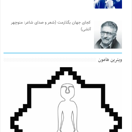
کجای جهان بگذارمت (شعر و صدای شاعر: منوچهر
آتشی)
ویترین هامون