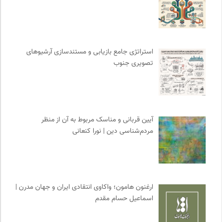
احمد شاملو
0
موسسه حکمت و فلسفه ایران
0
مترجم | فصلنامه علمی فرهنگی
0
استراتژی جامع بازیابی و مستندسازی آرشیوهای
نشر کرگدن
0
تصویری جنوب
انتشارات دانشگاه تهران
0
طاقچه | خرید آنلاین کتاب و دانلود کتاب صوتی و الکترونیک
0
آیین قربانی و مناسک مربوط به آن از منظر
مردم‌شناسی دین | نورا کنعانی
ارغنون هامون؛ واکاوی انتقادی ایران و جهان مدرن |
اسماعیل حسام مقدم