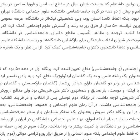
ناسی توفیق داشته‌ام که به مدت شش سال در مقطع لیسانس و فوق‌لیسانس در ب
و بیش از دو دهه در گروه جامعه‌شناسی دانشکده علوم اجتماعی دانشگاه تهران ا
ی نبود، بلکه اتفاقا کاملا انسان بود، ولی شخصیتی نیک‌اثر در دانشگاه، عرصه عمومی
ایران بود. او پس از اخذ دکترا از دانشگاه سوربن فرانسه، ۵۰ سال از طرق زیر به رشد و گسترش علوم اجتماعی کمک
‌ها کتاب، ترجمه و مقاله، تأسیس مقطع دکترای جامعه‌شناسی در دانشگاه،
ت در شورای انقلاب فرهنگی برای بازگشایی دانشگاه‌ها و ریاست دانشکده علوم اج
س و ده‌ها دانشجوی‌ دکترای جامعه‌شناسی کمک کرد. از این نظر او یک شجره طیب
او در سه بزنگاه تاریخی در ایران از نهاد علوم اجتماع
عنوان یک رشته علمی و نه یک گفتمان ایدئولوژیک دفاع کرد و به وادی تفسیر ایدئ
‌شناسی در برابر دو گفتمان دارای هوادار پرشمار (گفتمان مارکسیستی و گفتمان ن
۵۰) قرار داشت. حتی با اینکه او دوست، یار صدیق و همشهری دکتر علی شریعتی بود ولی مدافع «رویکر
ار شریعتی توجه داشت. در بزنگاه دوم ‌توسلی پس از انقلاب و در فرایند انقلاب
ز جامعه‌شناسی داشت. در آن زمان علوم اجتماعی و خصوصا جامعه‌شناسی، به‌عن
 در این بزنگاه دکتر سروش به‌عنوان یک متفکر مسلمان و از منظر معرفت‌شناسی ا
ت بسیار در برابر اینکه امواج، ‌‌نهاد علوم اجتماعی دانشگاهی در ایران را از ریشه
سی را در دانشگاه‌ها با کمیت بیشتر به راه انداخت. بزنگاه سوم در زمان حمله ه
نه فقط علوم اجتماعی بلکه علوم انسانی را از طریق ابزار بوروکراسی دولتی (موج بازن