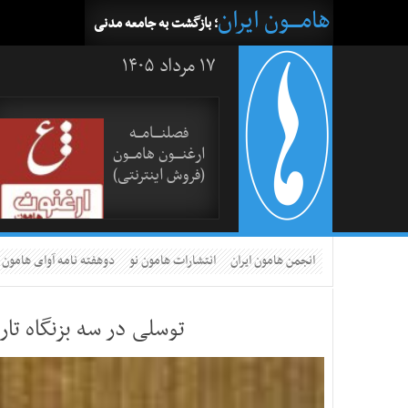
هامــــون ایران
؛ بازگشت به جامعه مدنی
۱۷ مرداد ۱۴۰۵
فصلنــــامـــه
ارغنــــون هامـــون
(فروش اینترنتی)
انجمن هامون ایران
انتشارات هامون نو
دوهفته نامه آوای هامون
توسلی در سه بزنگاه تا