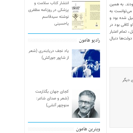
انتشار کتاب سلامت و
ودند. به همین
پزشکی در روزنامه مظفری
می‌توانست به
نوشته سیدقاسم
صیل شده بود و
یاحسینی
و کافی بود در
، تمام اعتبار
‌ولت‌ها دنبال
رادیو هامون
یاد نجف دریابندری (شعر
از شاپور جورکش)
ی دیگر
کجای جهان بگذارمت
(شعر و صدای شاعر:
منوچهر آتشی)
ویترین هامون