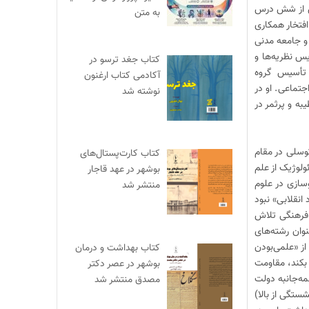
یش از شش درس
به متن
فتخار همکاری
 و جامعه مدنی
 کرد: تدریس نظریه‌ها و
کتاب جغد ترسو در
 تأسیس گروه
آکادمی کتاب ارغنون
تماعی. او در
نوشته شد
ه و پرثمر در
ی (و جامعه‌شناسی) دفاع تعیین‌کننده کرد. بزنگاه اول در دهه ۵۰ بود که توسلی در مقام
کتاب کارت‌پستال‌های
ولوژیک از علم
بوشهر در عهد قاجار
وسازی در علوم
منتشر شد
د انقلابی» نبود
 فرهنگی تلاش
وان رشته‌های
ز «علمی‌بودن
کتاب بهداشت و درمان
 بکند، مقاومت
بوشهر در عصر دکتر
مه‌جانبه دولت
مصدق منتشر شد
شستگی از بالا)