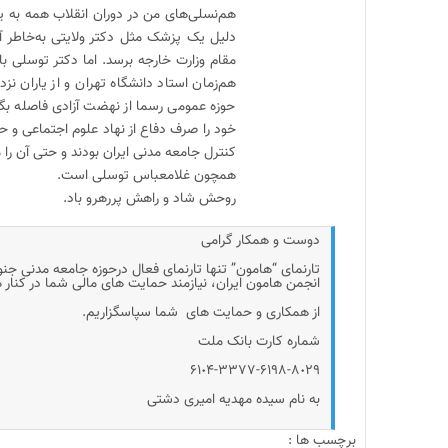
هم‌نسلی‌های من در دوران انقلاب همه به یاد
دلیل یک پزشک مثل دکتر ولایتی به‌خاطر آ
مقام وزارت خارجه برسد. اما دکتر توسلی با 
هم‌زمان استاد دانشگاه تهران و از یاران ن
حوزه عمومی رسما از نهضت آزادی فاصله بگیر
خود را صرف دفاع از نهاد علوم اجتماعی و حض
کنترل جامعه مدنی ایران بودند و حتی آن را مر
همچون غلامعباس توسلی است.
روحش شاد و راهش پررهرو باد.
دوست و همکار گرامی
تارنمای “هامون” تنها تارنمای فعال درحوزه جامعه مدنی جن
انجمن هامون ایران، نیازمند حمایت های مالی شما در کنار
از همکاری و حمایت های شما سپاسگزاریم.
شماره کارت بانک ملت
۶۱٠۴-۳۳۷۷-۶۱۹۸-۸٠۲۹
به نام سیده مهدیه امیری دشتی
برچسب ها :