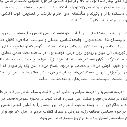
 دوره کمی بیمار شده بود، در دفاع از علوم انسانی در حوزه عمومی دست از تلاش بر
ان رسیده او در دوره احمدی‌نژاد او را با اینکه استاد مسلم جامعه‌شناسی بود، به 
انشکده را از او بگیرند و متأسفانه ادای احترام نکردند. از خصایص خوب اخلاقی‌
‌دید و عزتمندانه از کنار آن می‌گذشت.
عنوان «توسلی و نظریه‌های جامعه‌شناسی» و زمستان ۹۵ تحت عنوان «جامعه‌شناسی توسلی و سیاست اصلاحی» 
hamidrezajalaeipo) مورد بررسی قرار داد‌ه‌ام و اینجا تکرار نمی‌کنم. در اینجا مختصر بگویم که او تواضع معر
ژ گورویچ، آلن تورن و ریمون آرون درس خوانده بود، در ساحت بحث علمی دعاوی ب
دعیات بزرگ دیگران هم نمی‌شد. به ‌نام افراد بزرگ حرف‌های خود را به مخاطب الق
 و خوب گوش می‌داد و مختصر و مربوط پاسخ می‌داد. من یک ‌بار ندیدم که ا
 در کار آموزش دروس خسته نمی‌شد و برای تدریس به شهرستان‌ها سفر می‌کرد. حتی 
‌شان در دسترس بود و مطلقا اهل فیس و افاده نبود. در «حوزه عمومی» صدها بار ح
شاگردان او، از جمله مرحوم قانعی‌راد، این انجمن را به اولین انجمن علمی ا
فعالیت‌های جامعه‌شناسانه، ارتقا دادند. او در حوزه س