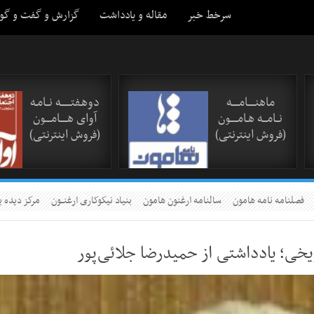
سرخط خبر
مقاله و یادداشت
گزارش و گفت و گو
ماهنـــــامـــــه
دوهـفتـــــــه نــامـه
نــامـــه هـامـــــون
آوای هـــــامــــون
(فروش اینترنتی)
(فروش اینترنتی)
فصلنامه نامه هامون
سالنامه ارغنون هامون
بنیاد نیکوکاری ارغنــون
مرکز دیده ب
ریخی؛ یادداشتی از حمیدرضا جلائی‌پور