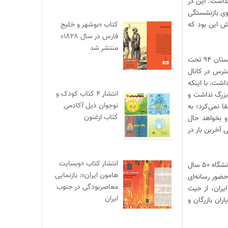
نداشت. این در
سوی بازنشستگی
کتاب «بوشهر و خلیج
اش این بود که
فارس در سال ۱۸۲۸»
منتشر شد
توسلی ویژگی‌های علمی درخورتوجهی داشت. کارنامه جامعه‌شناختی او را قبلا در دو نشست علمی انجمن جامعه‌شناسی در زمستان ۹۴ تحت
(قابل دسترس در کانال
فتی داشت. با اینکه
انتشار ۴ کتاب کودک و
زرگ نداشت ‌و
نوجوان ذیل آکادمی
ا نمی‌کرد؛ به
کتاب ارغنون
و بخواهد حال
آخرین بار در
انتشار کتاب «وبسایت
او در ۵۰ سال گذشته در سه حوزه «دانشگاه»، «عرصه عمومی» و «عرصه سیاسی» حضور فعال داشت و مدام تلاش می‌کرد. ‌در دانشگاه ۵۰ سال
هامون ایران»: بازنمایی
ضور رسانه‌ای
معاصربودگی در جنوب
یران، از حیث
ایران
یاسی مخالف رژیم موروثی و همراه انقلاب مردم در سال ۵۷ بود و از یاران بازرگان و