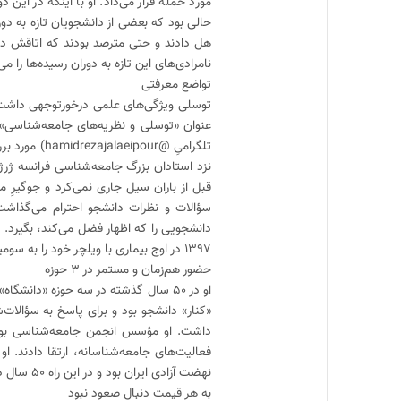
مورد حمله قرار می‌داد. او با اینکه در این
حالی بود که بعضی از دانشجویان تازه به دور
هل دادند و حتی مترصد بودند که اتاقش در د
نامرادی‌های این تازه به دوران رسیده‌ها را می
تواضع معرفتی
تلگرامیِ @ur
نزد استادان بزرگ جامعه‌شناسی فرانسه ژر
قبل از باران سیل جاری نمی‌کرد و جوگیرِ م
سؤالات و نظرات دانشجو احترام می‌گذاشت
دانشجویی را که اظهار فضل می‌کند، بگیرد.
۱۳۹۷ در اوج بیماری با ویلچر خود را به سومین نشست آسیب‌شناسی انجمن‌های جامعه‌شناسی رساند.
حضور هم‌زمان و مستمر در ۳ حوزه
«کنار» دانشجو بود و برای پاسخ به سؤالات
داشت. او مؤسس انجمن جامعه‌شناسی بود و 
نهضت آزادی ایران بود و در این راه ۵۰ سال در مواضعش استوار بود و به نرخ روز موضع عوض نمی‌کرد.
به هر قیمت دنبال صعود نبود