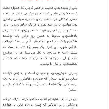
یکی از پدیده­ های عجیب در عصر قاجار، که همواره باعث
تعجب خارجی­ هایی که به ایران سفر می­ کردند می ­شد،
حضور کودکان در مناصب بالای نظامی، سیاسی و اداری
بود. مولیتور در روز عید نوروز و در یک سلام رسمی، برای
نخستین بار با چنین مورد خاصی برخورد کرد و در
یادداشت­های مربوط به همین روز دراین باب نوشت:
«نکته‌ای را که نزدیک بود فراموش کنم: سرهنگ فرمانده
پادگان شهر، باور کنید، یک پسر بچّه ۱۴ساله است که
بیشتر شبیه ۱۰ ساله‌ها به نظر می‌رسد! اما این موضوع
مانع از آن نمی‌شود که با جدیت کامل، تبریکات و
تعظیم‌های ایرانیان را نپذیرد.
پسرکی خوش‌برخورد و مهربان است و به زبان فرانسه
سخن می‌گوید. پدرش که عنوان و مقامش را از او به ارث
برده، اخیراً درگذشته است.»، (صص ۶۶ـ ۶۵، تأکید از من
است.)
من در منابع مشابه هر اندازه جستجو کردم، نتوانستم نام
و نشانی از این کودکی که چنین روان و عالی در چهارده