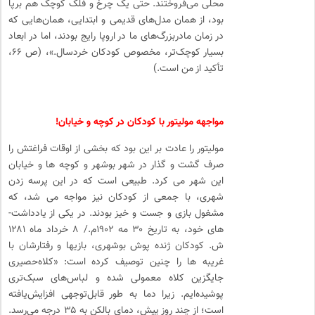
محلی می‌­فروختند. حتی یک چرخ‌ و فلک کوچک هم برپا
بود، از همان مدل‌های قدیمی و ابتدایی، همان‌هایی که
در زمان مادربزرگ‌های ما در اروپا رایج بودند، اما در ابعاد
بسیار کوچک‌تر، مخصوص کودکان خردسال.»، (ص ۶۶،
تأکید از من است.)
مواجهه مولیتور با کودکان در کوچه و خیابان!
مولیتور را عادت بر این بود که بخشی از اوقات فراغتش را
صرف گشت و گذار در شهر بوشهر و کوچه­ ها و خیابان
این شهر می­ کرد. طبیعی است که در این پرسه زدن
شهری، با جمعی از کودکان نیز مواجه می­ شد، که
مشغول بازی و جست و خیز بودند. در یکی از یادداشت­
های خود، به تاریخ ۳۰ مه ۱۹۰۲م./ ۸ خرداد ماه ۱۲۸۱
ش. کودکان ژنده پوش بوشهری، بازی­ها و رفتارشان با
غریبه ­ها را چنین توصیف کرده است: «کلاه‌حصیری
جایگزین کلاه معمولی شده و لباس‌های سبک‌تری
پوشیده‌ایم. زیرا دما به طور قابل‌توجهی افزایش‌یافته
است؛ از چند روز پیش، دمای بالکن به ۳۵ درجه می‌رسد.