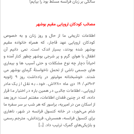
سالگی بر زبان فرانسه مسلط بود را بیایم!
مصائب کودکان اروپایی مقیم بوشهر
اطلاعات تاریخی ما از حال و روز زنان و به خصوص
کودکان اروپایی عهد قاجار، که همراه خانواده مقیم
بوشهر شده بودند، بسیار اندک است. نمی دانیم آن
اطفال با هوای گرم و پر شرجی بوشهر چطور کنار آمده و
احیاناً دچار چه نوع مشکلات و حتی آسیب ها و بیماری
های جسمی ناشی از تحمل ناخواستۀ گرمای بوشهر می
شدند. خوشبختانه مولیتور در یادداشت روز ۹ ژانویه
۱۹۰۲م./ ۱۹ دی ماه ۱۲۸۰ش. خود، به نقل از یک مادر
اروپایی، اطلاعات جالبی در همین باره در اختیار ما قرار
داده، که در چنین فقدان اطلاعات، مغتنم است: «روز بعد
از اسکان من در امیریه، براسور که هر شب بر سر سفره‌ ما
شام می‌خورد، در خانه کنسول فرانسه در شهر، ناهاری
برای کنسول فرانسه، همسرش، فرزندانش، مترجم رسمی
و بلژیکی‌های گمرک ترتیب داد. […]