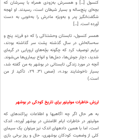
کنسول […] و همسرش به‌زودی همراه با پسرشان که
بچه‌ای پنج‌ساله و بسیار شیطان است، رسیدند. او لهجه
شگفت‌انگیز پدر و به‌ویژه مادرش را به‌خوبی به دست
آورده است. […]
همسر کنسول، تابستان وحشتناکی را که دو فرزند پنج و
سه‌ساله‌اش در سال گذشته پشت سر گذاشته بودند،
برایم توصیف کرد که چگونه بچّه‌های اروپایی در گرمای
شدید، دچار جوش‌ها، دمل‌ها و انواع بیماری‌ها می‌شوند.
آنچه در مورد زندگی تابستانی در بوشهر به من گفته شد،
بسیار ناخوشایند بود.»، (صص ۳۱ـ ۲۹، تأکید از من
است.)
ارزش خاطرات مولیتور برای تاریخ کودکی در بوشهر
به­ هر حال اگر چه اگاهی­ها و اطلاعات پراکنده­ای که
مولیتور در خاطرات ایام اقامتش در بوشهر آورده، اندک
است، اما با همین داده­های اندک نیز می­توان یک سیمای
کلی از وضعیت کودکان بوشهری، حال و روز برخی بازی