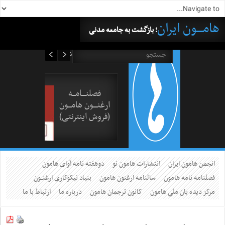
هامــــون ایران
؛ بازگشت به جامعه مدنی
۱۵ مرداد ۱۴۰۵
فصلنــــامـــه
ارغنــــون هامـــون
(فروش اینترنتی)
انجمن هامون ایران
انتشارات هامون نو
دوهفته نامه آوای هامون
فصلنامه نامه هامون
سالنامه ارغنون هامون
بنیاد نیکوکاری ارغنــون
مرکز دیده بان ملی هامون
کانون ترجمان هامون
درباره ما
ارتباط با ما