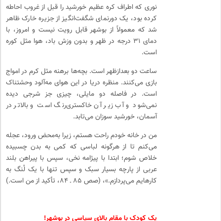
نوری که اطراف کره عظیم خورشید را قبل از غروب احاطه
کرده بود، یک دورنمای شگفت‌انگیز از جزیره خارک ظاهر
شد که معمولاً از بوشهر قابل رویت نیست و امروز، با
دمای ۳۱ درجه در ظهر و بدون وزش باد، هوا مثل کوره
است.
ساعت دو بعدازظهر است. بچه‌ها برهنه مثل کرم در امواج
بازی می‌کنند. منظره دریا در این هوای مه‌آلود وحشتناک
است. در فاصله دو مایلی، چیزی جز شرجی دیده
نمی‌شود و آب زیر آن خاکستری‌رنگ است و بالاتر در
آسمان، خورشید سوزان می‌تابد.
من در خانه خودم راحت هستم، زیرا به‌محض ورود، عجله
می‌کنم تا از هرگونه لباسی که کمی به بدن چسبیده
خلاص شوم؛ ابتدا با پیژامه نخی، سپس با پیراهن بلند
عربی از پارچه بسیار سبک و سپس تنها با یک لُنگ به
کارهایم می‌پردازم.»، (صص ۸۵ ـ ۸۴، تأکید از من است.)
یک کودک با مقام بالای سیاسی در بوشهر!