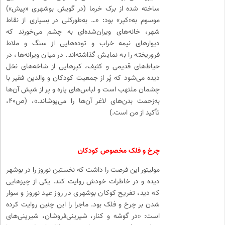
ساخته شده از برک خرما (در گویش بوشهری «پیش»)
موسوم به«کپر» بود: «… به‌طورکلی در بسیاری از نقاط
شهر، خانه‌های ویران‌شده‌ای به ­چشم می‌خورند که
دیوارهای نیمه خراب و توده‌هایی از سنگ و ملاط
فروریخته را به نمایش گذاشته‌اند. در میان ویرانه‌ها، در
حیاط‌های قدیمی و کثیف، کپر‌هایی از شاخه‌های نخل
دیده می‌شود که پُر از جمعیت کودکان و والدین فقیر با
چشمان ملتهب است و لباس‌های پاره و پر از شپش آن‌ها
به‌زحمت بدن‌های لاغر آن‌ها را می‌پوشاند.»، (ص۴۰،
تأکید از من است.)
چرخ و فلک مخصوص کودکان
مولیتور این فرصت را داشت که نخستین نوروز را در بوشهر
دیده و در خاطرات خودش روایت کند. یکی از چیزهایی
که دید، تفریح کوکان بوشهری در روز عید نوروز و سوار
شدن بر چرخ و فلک بود. ماجرا را این چنین روایت کرده
است: «در گوشه ‌و کنار، شیرینی‌فروشان، شیرینی‌های