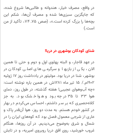
در واقع، مصرف خیار، هندوانه و طالبی‌ها شروع شده،
که جایگزین سبزی‌ها شده و مصرف آن‌ها، شکم این
بچه‌ها را بزرگ کرده است.»، (صص ۷۵ـ ۷۴، تأکید از من
است.)
شنای کودکان بوشهری در دریا!
در عهد قاجار، و البته پهلوی اول و دوم و حتی تا همین
الان، یکی از بازی­ها و سرگرمی های اصلی کودکان در
بوشهر، شنا در دریا بود. مولیتور در یادداشت روز ۱۷ ژوئیه
۱۹۰۲م./ ۱۵ تیر ماه ۱۲۸۱ش در همین باره نوشته است:
«چه آب‌وهوای عجیبی! هفته گذشته، در طول روز، دمای
هوا ۳۳ تا ۳۵ درجه بود و هوا خشک بود. به جز
کلاه‌حصیری که بر سر داشتم، احساس می‌کردم در بهار
در کشور خودم هستم. به مدت دو روز، هوا آن‌قدر پاک و
عاری از شرجی معمول فصل بود که کوه‌های ایران را در
شمال و شرق به‌وضوح می‌دیدیم. در آن روزها، هنگام
غروب خورشید، روی افق دریا روبروی امیریه، و در تابش