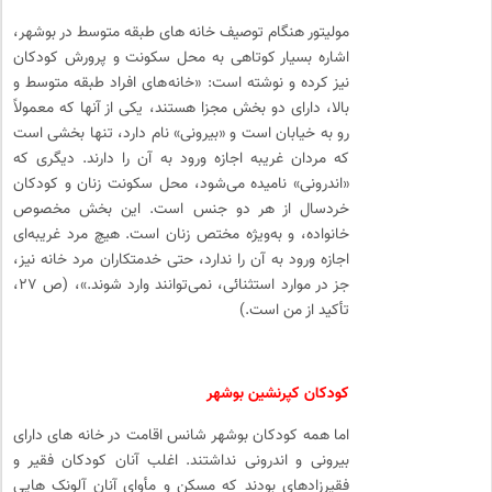
مولیتور هنگام توصیف خانه­ های طبقه متوسط در بوشهر،
اشاره بسیار کوتاهی به محل سکونت و پرورش کودکان
نیز کرده و نوشته است: «خانه های افراد طبقه متوسط و
بالا، دارای دو بخش مجزا هستند، یکی از آن­ها که معمولاً
رو به خیابان است و «بیرونی» نام دارد، تنها بخشی است
که مردان غریبه اجازه ورود به آن را دارند. دیگری که
«اندرونی» نامیده می‌­شود، محل سکونت زنان و کودکان
خردسال از هر دو جنس است. این­ بخش مخصوص
خانواده، و به‌ویژه مختص زنان است. هیچ مرد غریبه­‌ای
اجازه ورود به آن را ندارد، حتی خدمتکاران مرد خانه نیز،
جز در موارد استثنائی، نمی‌توانند وارد شوند.»، (ص ۲۷،
تأکید از من است.)
کودکان کپرنشین بوشهر
اما همه کودکان بوشهر شانس اقامت در خانه های دارای
بیرونی و اندرونی نداشتند. اغلب آنان کودکان فقیر و
فقیرزاده­ای بودند که مسکن و مأوای آنان آلونک ­هایی