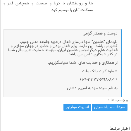
ها و روابطشان با دریا و طبیعت و همچنین فقر و
مسکنت آنان را ترسیم کرد.
دوست و همکار گرامی
تارنمای “هامون” تنها تارنمای فعال درحوزه جامعه مدنی جنوب
کشورمی باشد. این تارنما برای فعال بودن و حضور در جهان مجازی و
فعالیت های دیگر انجمن هامون ایران، نیازمند حمایت های مالی شما
در کنار همکاری علمی می باشد.
از همکاری و حمایت های شما سپاسگزاریم.
شماره کارت بانک ملت
۶۱٠۴-۳۳۷۷-۶۱۹۸-۸٠۲۹
به نام سیده مهدیه امیری دشتی
برچسب ها :
سیدقاسم یاحسینی
لامبرت مولیتور
اخبار مرتبط