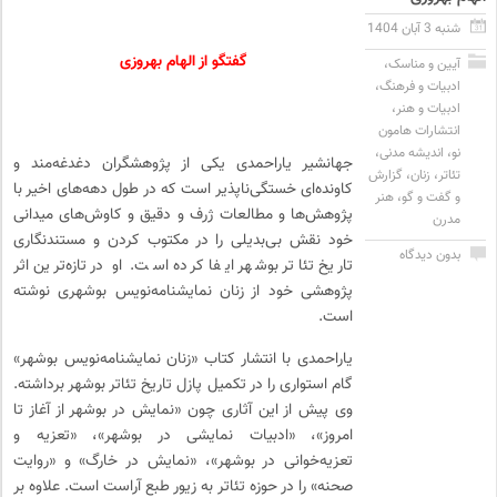
شنبه 3 آبان 1404
گفتگو از الهام بهروزی
آیین و مناسک
،
ادبیات و فرهنگ
،
ادبیات و هنر
،
انتشارات هامون
نو
،
اندیشه مدنی
،
جهانشیر یاراحمدی یکی از پژوهشگران دغدغه‌مند و
تئاتر
،
زنان
،
گزارش
کاونده‌ای خستگی‌ناپذیر است که در طول دهه‌های اخیر با
و گفت و گو
،
هنر
پژوهش‌ها و مطالعات ژرف و دقیق و کاوش‌های میدانی
مدرن
خود نقش بی‌بدیلی را در مکتوب کردن و مستندنگاری
بدون دیدگاه
تاریخ تئاتر بوشهر ایفا کرده است. او در تازه‌ترین اثر
پژوهشی خود از زنان نمایشنامه‌نویس بوشهری نوشته
است.
یاراحمدی با انتشار کتاب «زنان نمایشنامه‌نویس بوشهر»
گام استواری را در تکمیل پازل تاریخ تئاتر بوشهر برداشته.
وی پیش از این آثاری چون «نمایش در بوشهر از آغاز تا
امروز»، «ادبیات نمایشی در بوشهر»، «تعزیه و
تعزیه‌خوانی در بوشهر»، «نمایش در خارگ» و «روایت
صحنه» را در حوزه تئاتر به زیور طبع آراست است. علاوه بر