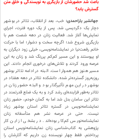
باعث شد حضورشان از بازیگری به نویسندگی و خلق متن
گسترش یابد؟
جهانشیر یاراحمدی:
خب، بعد از انقلاب، تئاتر در بوشهر
دچار یک دگردیسی شد. پس از یک دوره‌ فترت، اجرای
نمایش‌ها آغاز شد. فعالیت زنان در دهه‌ شصت هم با
بازیگری شروع شد؛ اگرچه سخت و دشوار؛ اما با حرکت
خانم رفعت‌نیا در نمایشنامه‌نویسی، خیلی زود دیگران به
او پیوستند و این مسیر کم‌کم پررنگ شد و زنان به این
عرصه ورود کردند و تلاش‌های درخوری انجام دادند. این
مسیر هنوز هم هموار است. البته در ادامه تئاتر بوشهر
روز‌به‌روز گسترده‌تر شده. دانشکده‌ تئاتر در دهه‌ هفتاد در
بوشهر در این مهم تأثیرگذار بود و البته حضور زنان در
تئاتر به‌طور فزاینده‌ای رشد کرد و به یک ضلع قدرتمند در
تئاتر این سامان بدل شد اما به گمان خودم، حضور زنان
نمایشنامه‌نویس در گستره‌ تئاتر استان بوشهر زیاد
نیست. حتی در عرصه‌ نشر هم متأسفانه زنان
نمایشنامه‌نویس کم‌کار بوده‌اند. در بشخی از این کار
پژوهشی به کتاب‌شناسی زنان نمایشنامه‌نویس استان
پرداختم. فقط چهار نویسنده‌ زن داریم که آثارشان را