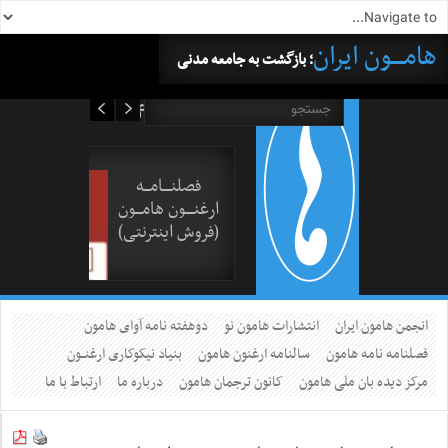
هامــــون ایران
؛ بازگشت به جامعه مدنی
۱۶ مرداد ۱۴۰۵
فصلنــــامـــه
ارغنــــون هامـــون
(فروش اینترنتی)
انجمن هامون ایران
انتشارات هامون نو
دوهفته نامه آوای هامون
فصلنامه نامه هامون
سالنامه ارغنون هامون
بنیاد نیکوکاری ارغنــون
مرکز دیده بان ملی هامون
کانون ترجمان هامون
درباره ما
ارتباط با ما