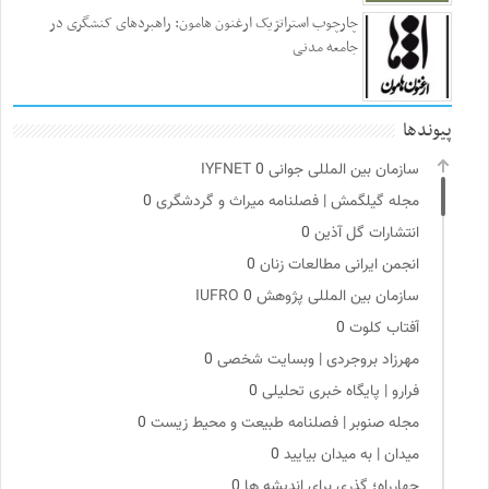
چارچوب استراتژیک ارغنون هامون: راهبردهای کنشگری در
جامعه مدنی
پیوندها
سازمان بین المللی جوانی IYFNET
0
مجله گیلگمش | فصلنامه میراث و گردشگری
0
انتشارات گل آذین
0
انجمن ایرانی مطالعات زنان
0
سازمان بین المللی پژوهش IUFRO
0
آفتاب کلوت
0
مهرزاد بروجردی | وبسایت شخصی
0
فرارو | پایگاه خبری تحلیلی
0
مجله صنوبر | فصلنامه طبیعت و محیط زیست
0
میدان | به میدان بیایید
0
چهارراه؛ گذری برای اندیشه ها
0