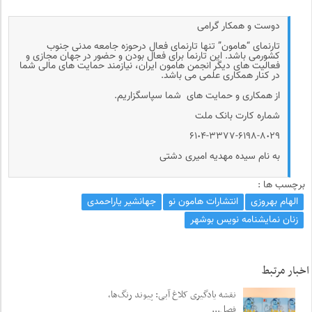
دوست و همکار گرامی
تارنمای “هامون” تنها تارنمای فعال درحوزه جامعه مدنی جنوب
کشورمی باشد. این تارنما برای فعال بودن و حضور در جهان مجازی و
فعالیت های دیگر انجمن هامون ایران، نیازمند حمایت های مالی شما
در کنار همکاری علمی می باشد.
از همکاری و حمایت های شما سپاسگزاریم.
شماره کارت بانک ملت
۶۱٠۴-۳۳۷۷-۶۱۹۸-۸٠۲۹
به نام سیده مهدیه امیری دشتی
برچسب ها :
الهام بهروزی
انتشارات هامون نو
جهانشیر یاراحمدی
زنان نمایشنامه نویس بوشهر
اخبار مرتبط
نقشه یادگیری کلاغ آبی: پیوند رنگ‌ها،
فصل...