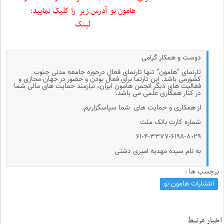
هامون نو آدرس زیر را کلیک نمایید:
لینک
دوست و همکار گرامی
تارنمای “هامون” تنها تارنمای فعال درحوزه جامعه مدنی جنوب
کشورمی باشد. این تارنما برای فعال بودن و حضور در جهان مجازی و
فعالیت های دیگر انجمن هامون ایران، نیازمند حمایت های مالی شما
در کنار همکاری علمی می باشد.
از همکاری و حمایت های شما سپاسگزاریم.
شماره کارت بانک ملت
۶۱٠۴-۳۳۷۷-۶۱۹۸-۸٠۲۹
به نام سیده مهدیه امیری دشتی
برچسب ها :
انتشارات هامون نو
اخبار مرتبط