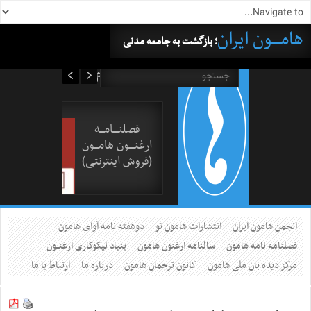
هامــــون ایران
؛ بازگشت به جامعه مدنی
۱۶ مرداد ۱۴۰۵
فصلنــــامـــه
ارغنــــون هامـــون
(فروش اینترنتی)
انجمن هامون ایران
انتشارات هامون نو
دوهفته نامه آوای هامون
فصلنامه نامه هامون
سالنامه ارغنون هامون
بنیاد نیکوکاری ارغنــون
مرکز دیده بان ملی هامون
کانون ترجمان هامون
درباره ما
ارتباط با ما