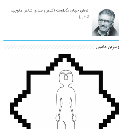
کجای جهان بگذارمت (شعر و صدای شاعر: منوچهر
آتشی)
ویترین هامون