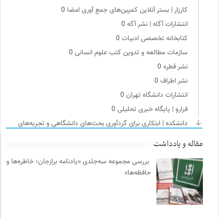
کارزار | بستر آنلاین کمپین‌های جمع آوری امضا
0
انتشارات آگاه | نشر آگه
0
کتابخانه تخصصی ادبیات
0
سازمات مطالعه و تدوین کتب علوم انسانی
0
نشر قطره
0
نشر اطراف
0
انتشارات دانشگاه تهران
0
فرارو | پایگاه خبری تحلیلی
0
دانشکده | ابتکاری برای گردآوری بحث‌های دانشگاهی و تجربه‌های
جهانی درباره‌ی مسایل محلی
0
مقاله و یادداشت
انتشارات نگاه
0
بررسی مجموعه سه‌جلدی «یادنامه برازجان؛ خاطره‌ها و
کانون ناشنوایان ایران
0
حافظه‌ها»
خط صلح | ماهنامه
0
میدان | به میدان بیایید
0
مرجع انچمن های علمی ایران
0