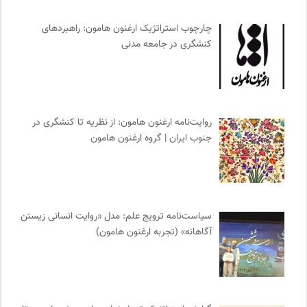
انتشارات بیدگل
0
چارچوب استراتژیک ارغنون هامون: راهبردهای
نشر لوگوس
0
کنشگری در جامعه مدنی
موسسه حکمت و فلسفه ایران
0
جامعه معلولین ایران
0
برای کانون
0
انتشارات هامون نو
0
روایت‌نامه ارغنون هامون: از نظریه تا کنشگری در
مجله آنگاه | آنی برای خودت
0
جنوب ایران | گروه ارغنون هامون
مجله کوچه | فصلنامه شهر و معماری
0
روزنامه اعتماد
0
چهارراه؛ گذری برای اندیشه ها
0
انگاره؛ رسانه علوم اجتماعی
0
سیاست‌نامه ترویج علم: مدل «روایت انسانی زیستن
آگاهانه» (تجربه ارغنون هامون)
کانون معلولین توانا
0
خوابگرد؛ رضا شکراللهی
0
کویرها و بیابانهای ایران
0
واژه نامه تخصصی فلسفه
0