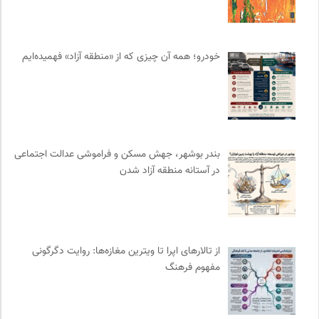
پژوهشگاه علوم انسانی و مطالعات فرهنگی
0
مهرزاد بروجردی | وبسایت شخصی
0
انتشارات شیرازه
0
خودرو؛ همه آن چیزی که از «منطقه آزاد» فهمیده‌ایم
فرهنگ معاصر: ناشر کتاب‌های مرجع
0
تقویم تاریخ
0
نامه هامون | فصلنامه مطالعات فرهنگی
0
سوره سینما؛ بانک جامع اطلاعات سینمایی
0
مترجم | فصلنامه علمی فرهنگی
0
بندر بوشهر، جهش مسکن و فراموشی عدالت اجتماعی
ناولر | برای رمان خوان ها
0
در آستانه منطقه آزاد شدن
انجمن جامعه شناسی ایران
0
موزه ملی زنان در هنرها
0
انتشارات اختران
0
ایران اچ آی وی
0
از تالارهای اپرا تا ویترین مغازه‌ها: روایت دگرگونی
مفهوم فرهنگ
نشر نی
0
انتشارات روزنه
0
نوار | مرجع دانلود کتاب صوتی فارسی
0