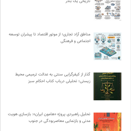
تاریخی یک بندر
ارغنون هامون | سالنامه بینارشته ای
0
نشر نو
0
دوهفته نامه آوای هامون
0
انتشارات تیسا
0
مناطق آزاد تجاری؛ از موتور اقتصاد تا پیشران توسعه
خبرگزاری ایسکانیوز
0
اجتماعی و فرهنگی
وینش | سایت معرفی و نقد کتاب
0
فرهنگستان هنر
0
انتشارات مروارید
0
انتشارات ثالث
0
گذار از کیفرگرایی سنتی به عدالت ترمیمی محیط‌
زیستی؛ تحلیلی درباب کتاب احکام سبز
مجله پیوست | ماهنامه مدیریت اطلاعات
0
کمیسیون ملی یونسکو در ایران
0
موزه سینمای ایران
0
روزنامه سازندگی
0
تحلیل راهبردی پروژه «هامون ایران»: بازسازی هویت
موسسه نیکوکاری مجتبی معین
0
مدنی و بازنمایی معاصربودگی در جنوب
ترجمان | انتشارات و فصلنامه علوم انسانی
0