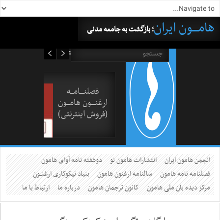
هامــــون ایران
؛ بازگشت به جامعه مدنی
۱۶ مرداد ۱۴۰۵
فصلنــــامـــه
ارغنــــون هامـــون
(فروش اینترنتی)
انجمن هامون ایران
انتشارات هامون نو
دوهفته نامه آوای هامون
فصلنامه نامه هامون
سالنامه ارغنون هامون
بنیاد نیکوکاری ارغنــون
مرکز دیده بان ملی هامون
کانون ترجمان هامون
درباره ما
ارتباط با ما