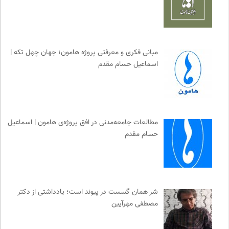
انتشارات هرمس
0
حرفه هنرمند؛ نشریه هنرهای تصویری
0
سازمان پزشکان بدون مرز
0
مبانی فکری و معرفتی پروژه هامون؛ جهان چهل تکه |
انتشارات ققنوس
0
اسماعیل حسام مقدم
مرکز توانمندسازی حاکمیت و جامعه
0
بانک اطلاعات نشریات ایران
0
ایران کارتون
0
موسسه مطالعات فرهنگی وزارت علوم
0
مطالعات جامعه‌مدنی در افق پروژه‌ی هامون | اسماعیل
ناصر فکوهی | وبسایت شخصی
0
حسام مقدم
موسسه بین المللی محیط زیست
0
مجله گیلگمش | فصلنامه میراث و گردشگری
0
سایت معلولین سازمان ملل متحد
0
فرهنگ امروز | مجله علوم انسانی
0
شر همان گسست در پیوند است؛ یادداشتی از دکتر
مصطفی مهرآیین
آوانگارد | معرفی، بررسی و خرید کتاب
0
خانه هنرمندان ایران
0