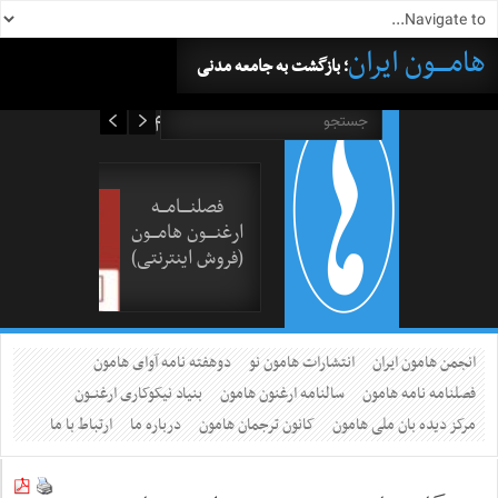
هامــــون ایران
؛ بازگشت به جامعه مدنی
۱۹ مرداد ۱۴۰۵
فصلنــــامـــه
ارغنــــون هامـــون
(فروش اینترنتی)
انجمن هامون ایران
انتشارات هامون نو
دوهفته نامه آوای هامون
فصلنامه نامه هامون
سالنامه ارغنون هامون
بنیاد نیکوکاری ارغنــون
مرکز دیده بان ملی هامون
کانون ترجمان هامون
درباره ما
ارتباط با ما