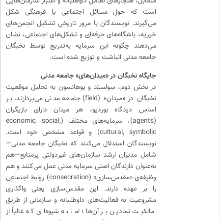
متقابل، هنجارهای تعامل داوطلبانه و اعتبار سازمان‌هایی
است که حول مسائل اجتماعی یا فرهنگی شکل
می‌گیرند. نویسندگان با مرور تاریخیِ تشکیل انجمن‌های
خیریه، باشگاه‌های حرفه‌ای و تشکل‌های اجتماعی، نشان
می‌دهند چگونه این سرمایه به‌تدریج توسط نخبگان
جامعه مدنی انباشت و توزیع شده است.
جایگاه نخبگان در «میدان‌های» جامعه مدنی
در بخش دوم، سِولستِد و یوهانسون به تحلیل موقعیت
نخبگان در «میدان» (field) جامعه مدنی می‌پردازند. بر
اساس دیدگاه بوردیو، هر میدان دارای بازیگران
(agents)، سرمایه‌های مختلف (economic, social,
cultural, symbolic) و قواعد مشخص خود است.
نویسندگان استدلال می‌کنند که نخبگان جامعه مدنی—
شامل مدیران ارشد سازمان‌های غیردولتی پرمنابع—هم
به‌عنوان دارندگان اصلی سرمایه مدنی عمل می‌کنند و هم
وظیفه‌ی «مقدس‌سازی» (consecration) روابط اجتماعی
را بر عهده دارند. این مقدس‌سازی یعنی واگذاری
مشروعیت به فعالیت‌های داوطلبانه و سازمانی از طریق
مالکیت نمادین بر آن‌ها؛ اما به شیوه‌ای که غالباً از