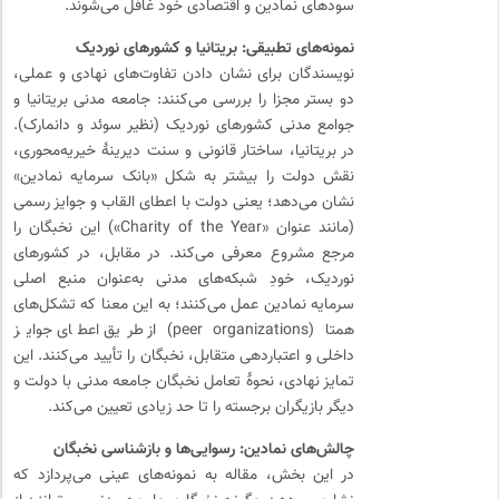
سودهای نمادین و اقتصادی خود غافل می‌شوند.
نمونه‌های تطبیقی: بریتانیا و کشورهای نوردیک
نویسندگان برای نشان دادن تفاوت‌های نهادی و عملی،
دو بستر مجزا را بررسی می‌کنند: جامعه مدنی بریتانیا و
جوامع مدنی کشورهای نوردیک (نظیر سوئد و دانمارک).
در بریتانیا، ساختار قانونی و سنت دیرینهٔ خیریه‌محوری،
نقش دولت را بیشتر به شکل «بانک سرمایه نمادین»
نشان می‌دهد؛ یعنی دولت با اعطای القاب و جوایز رسمی
(مانند عنوان «Charity of the Year») این نخبگان را
مرجع مشروع معرفی می‌کند. در مقابل، در کشورهای
نوردیک، خودِ شبکه‌های مدنی به‌عنوان منبع اصلی
سرمایه نمادین عمل می‌کنند؛ به این معنا که تشکل‌های
همتا (peer organizations) از طریق اعطای جوایز
داخلی و اعتباردهی متقابل، نخبگان را تأیید می‌کنند. این
تمایز نهادی، نحوهٔ تعامل نخبگان جامعه مدنی با دولت و
دیگر بازیگران برجسته را تا حد زیادی تعیین می‌کند.
چالش‌های نمادین: رسوایی‌ها و بازشناسی نخبگان
در این بخش، مقاله به نمونه‌های عینی می‌پردازد که