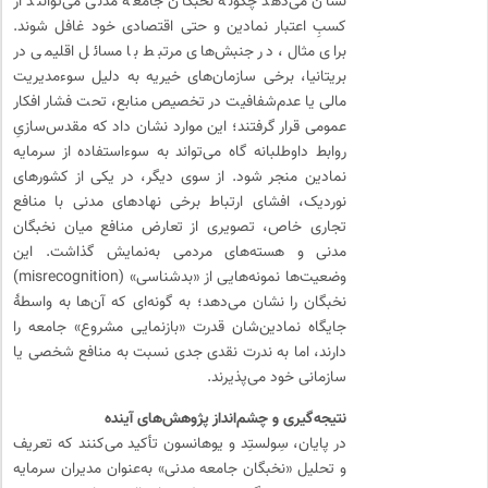
نشان می‌دهد چگونه نخبگان جامعه مدنی می‌توانند از
کسبِ اعتبار نمادین و حتی اقتصادی خود غافل شوند.
برای مثال، در جنبش‌های مرتبط با مسائل اقلیمی در
بریتانیا، برخی سازمان‌های خیریه به دلیل سوء‌مدیریت
مالی یا عدم‌شفافیت در تخصیص منابع، تحت فشار افکار
عمومی قرار گرفتند؛ این موارد نشان داد که مقدس‌سازیِ
روابط داوطلبانه گاه می‌تواند به سوءاستفاده از سرمایه
نمادین منجر شود. از سوی دیگر، در یکی از کشورهای
نوردیک، افشای ارتباط برخی نهادهای مدنی با منافع
تجاری خاص، تصویری از تعارض منافع میان نخبگان
مدنی و هسته‌های مردمی به‌نمایش گذاشت. این
وضعیت‌ها نمونه‌هایی از «بدشناسی» (misrecognition)
نخبگان را نشان می‌دهد؛ به گونه‌ای که آن‌ها به واسطهٔ
جایگاه نمادین‌شان قدرت «بازنمایی مشروع» جامعه را
دارند، اما به ندرت نقدی جدی نسبت به منافع شخصی یا
سازمانی خود می‌پذیرند.
نتیجه‌گیری و چشم‌انداز پژوهش‌های آینده
در پایان، سِولستِد و یوهانسون تأکید می‌کنند که تعریف
و تحلیل «نخبگان جامعه مدنی» به‌عنوان مدیران سرمایه