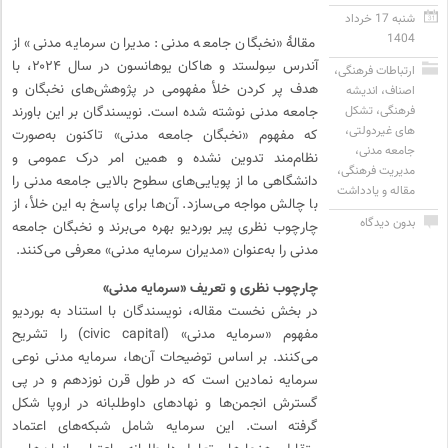
شنبه 17 خرداد
1404
مقالهٔ «نخبگان جامعه مدنی: مدیران سرمایه مدنی» از
آندرس سِولستد و هاکان یوهانسون در سال ۲۰۲۴، با
ارتباطات فرهنگی
،
هدف پر کردن خلأ مفهومی در پژوهش‌های نخبگان و
اصناف
،
اندیشه
فرهنگی
،
تشکل
جامعه مدنی نوشته شده است. نویسندگان بر این باورند
های غیردولتی
،
که مفهوم «نخبگان جامعه مدنی» تاکنون به‌صورت
جامعه مدنی
،
نظام‌مند تدوین نشده و همین امر درک عمومی و
مدیریت فرهنگی
،
دانشگاهی ما از پویایی‌های سطوح بالایی جامعه مدنی را
مقاله و یادداشت
با چالش مواجه می‌سازد. آن‌ها برای پاسخ به این خلأ، از
بدون دیدگاه
چارچوب نظری پیر بوردیو بهره می‌برند و نخبگان جامعه
مدنی را به‌عنوان «مدیران سرمایه مدنی» معرفی می‌کنند.
چارچوب نظری و تعریف «سرمایه مدنی»
در بخش نخست مقاله، نویسندگان با استناد به بوردیو
مفهوم «سرمایه مدنی» (civic capital) را تشریح
می‌کنند. بر اساس توضیحات آن‌ها، سرمایه مدنی نوعی
سرمایه نمادین است که در طول قرن نوزدهم و در پی
گسترش انجمن‌ها و نهادهای داوطلبانه در اروپا شکل
گرفته است. این سرمایه شامل شبکه‌های اعتماد