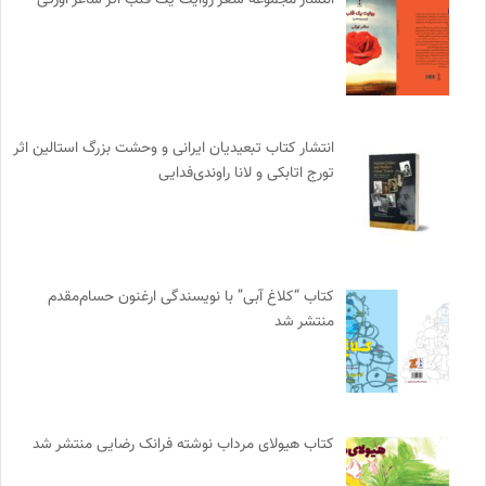
انتشار مجموعه شعر روایت یک قلب اثر ساغر اورکی
انتشار کتاب تبعیدیان ایرانی و وحشت بزرگ استالین اثر
تورج اتابکی و لانا راوندی‌فدایی
کتاب “کلاغ آبی” با نویسندگی ارغنون حسام‌مقدم
منتشر شد
کتاب هیولای مرداب نوشته فرانک رضایی منتشر شد