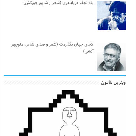
یاد نجف دریابندری (شعر از شاپور جورکش)
کجای جهان بگذارمت (شعر و صدای شاعر: منوچهر
آتشی)
ویترین هامون