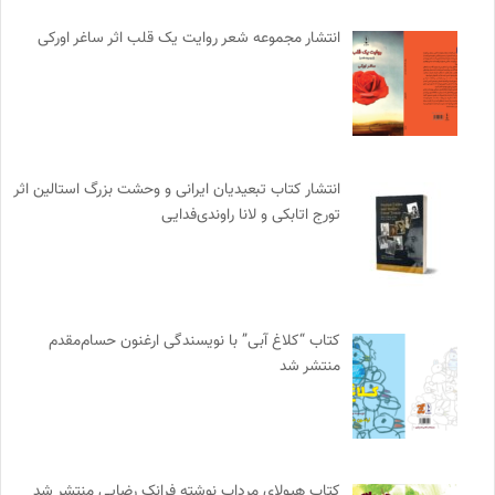
انتشار مجموعه شعر روایت یک قلب اثر ساغر اورکی
انتشار کتاب تبعیدیان ایرانی و وحشت بزرگ استالین اثر
تورج اتابکی و لانا راوندی‌فدایی
کتاب “کلاغ آبی” با نویسندگی ارغنون حسام‌مقدم
منتشر شد
کتاب هیولای مرداب نوشته فرانک رضایی منتشر شد