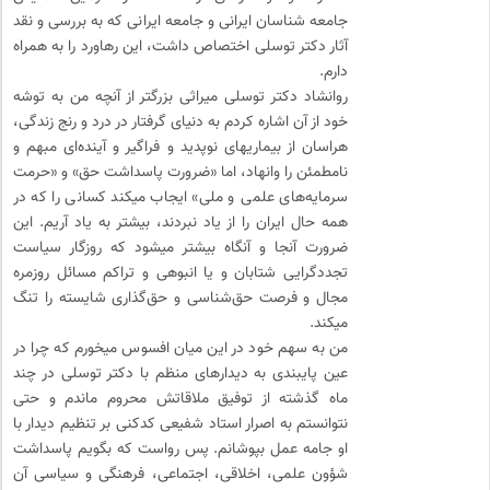
جامعه شناسان ایرانی و جامعه ایرانی که به بررسی و نقد
آثار دکتر توسلی اختصاص داشت، این رهاورد را به همراه
دارم.
روانشاد دکتر توسلی میراثی بزرگتر از آنچه من به توشه
خود از آن اشاره کردم به دنیای گرفتار در درد و رنج زندگی،
هراسان از بیماریهای نوپدید و فراگیر و آینده‌ای مبهم و
نامطمئن را وانهاد، اما «ضرورت پاسداشت حق» و «حرمت
سرمایه‌های علمی و ملی» ایجاب میکند کسانی را که در
همه حال ایران را از یاد نبردند، بیشتر به یاد آریم. این
ضرورت آنجا و آنگاه بیشتر میشود که روزگار سیاست
تجددگرایی شتابان و یا انبوهی و تراکم مسائل روزمره
مجال و فرصت حق‌شناسی و حق‌گذاری شایسته را تنگ
میکند.
من به سهم خود در این میان افسوس میخورم که چرا در
عین پایبندی به دیدارهای منظم با دکتر توسلی در چند
ماه گذشته از توفیق ملاقاتش محروم ماندم و حتی
نتوانستم به اصرار استاد شفیعی کدکنی بر تنظیم دیدار با
او جامه عمل بپوشانم. پس رواست که بگویم پاسداشت
شؤون علمی، اخلاقی، اجتماعی، فرهنگی و سیاسی آن