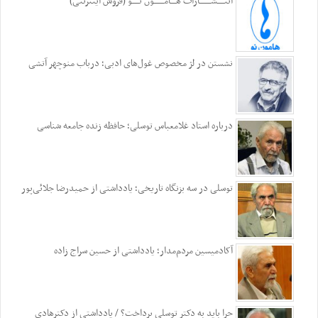
انتـــــشــــــــارات هــــامـــــــون نـــــو (فروش اینترنتی)
نشستن در لژ مخصوص غول‌های ادبی؛ درباب منوچهر آتشی
درباره استاد غلامعباس توسلی؛ حافظه زنده جامعه شناسی
توسلی در سه بزنگاه تاریخی؛ یادداشتی از حمیدرضا جلائی‌پور
آکادمیسین مردم‌مدار؛ یادداشتی از حسین سراج زاده
چرا باید به دکتر توسلی پرداخت؟ / یادداشتی از دکترهادی