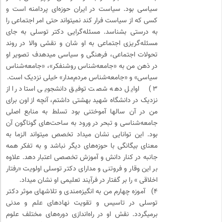
سیاسی بود. سیاست در ایران حوزه‌ای پردامنه است و
کسی که از سیاست فرار کند نمیتواند حتی امر اجتماعی را
به درستی بشناسد. مسئله‌گرایی دکتر توسلی به جای
مسئله‌گریزی اجتماعی به او شان و نقشی والا در روند
تحولات اجتماعی، فرهنگی و سیاسی میدهدف تصویر او
در ذهن من به «جامعه‌شناس روشنفکر»، «جامعه‌شناس
سیاسی» و «جامعه‌شناس مردم‌مدار» خیلی نزدیک است.
۳) اوایل دهه شصت توفیق دانشجویی استاد را از
نزدیک در دانشگاه شهید بهشتی داشتم، آنچه از اون برای
من در آن سالها آموختنی بود تسلط به منابع اصلی
جامعه‌شناسی و تبحر در ورود به ساحت‌های گوناگون آن
بود. این توانایی نشان میداد تخصص میتواند الزما به
معنای بیگانگی با حوزه‌های دیگر نباشد و به تفکر همه
جانبه در کنار دانش و آموزش تخصصی اعتبار دهد. علاوه
بر این وقار و فروتنی و مدارای دکتر توسلی اولویت «رفتار
اخلاقی » را بر گفتار در فرآیند تعلیمی او نشان میداد.
۴) آموزه چهارم من به انگیزه‌مندی و تلاشهای موثر دکتر
توسلی در تاسیس و تقویت نهادهای علم و مدنی
برمیگردد. نقش او در راه‌اندازی دوره‌های مختلف علوم