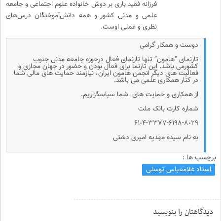
فرزانه فقید باری بر دوش خانواده علوم اجتماعی و جامعه
علمی و مدنی کشور و همه دانش‌آموختگان درس‌های
نظری و عملی اوست.
دوست و همکار گرامی
تارنمای “هامون” تنها تارنمای فعال درحوزه جامعه مدنی جنوب
کشورمی باشد. این تارنما برای فعال بودن و حضور در جهان مجازی و
فعالیت های دیگر انجمن هامون ایران، نیازمند حمایت های مالی شما
در کنار همکاری علمی می باشد.
از همکاری و حمایت های شما سپاسگزاریم.
شماره کارت بانک ملت
۶۱٠۴-۳۳۷۷-۶۱۹۸-۸٠۲۹
به نام سیده مهدیه امیری دشتی
برچسب ها :
استاد غلامعباس توسلی
دیدگاهتان را بنویسید