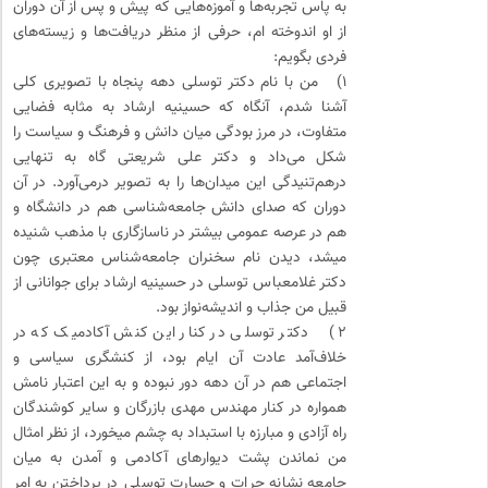
به پاس تجربه‌ها و آموزه‌هایی که پیش و پس از آن دوران
از او اندوخته ام، حرفی از منظر دریافت‌ها و زیسته‌های
فردی بگویم:
۱) من با نام دکتر توسلی دهه پنجاه با تصویری کلی
آشنا شدم، آنگاه که حسینیه ارشاد به مثابه فضایی
متفاوت، در مرز بودگی میان دانش و فرهنگ و سیاست را
شکل می‌داد و دکتر علی شریعتی گاه به تنهایی
درهم‌تنیدگی این میدان‌ها را به تصویر درمی‌آورد. در آن
دوران که صدای دانش جامعه‌شناسی هم در دانشگاه و
هم در عرصه عمومی بیشتر در ناسازگاری با مذهب شنیده
میشد، دیدن نام سخنران جامعه‌شناس معتبری چون
دکتر غلامعباس توسلی در حسینیه ارشاد برای جوانانی از
قبیل من جذاب و اندیشه‌نواز بود.
۲) دکتر توسلی در کنار این کنش آکادمیک که در
خلاف‌آمد عادت آن ایام بود، از کنشگری سیاسی و
اجتماعی هم در آن دهه دور نبوده و به این اعتبار نامش
همواره در کنار مهندس مهدی بازرگان و سایر کوشندگان
راه آزادی و مبارزه با استبداد به چشم میخورد، از نظر امثال
من نماندن پشت دیوارهای آکادمی و آمدن به میان
جامعه نشانه جرات و جسارت توسلی در پرداختن به امر