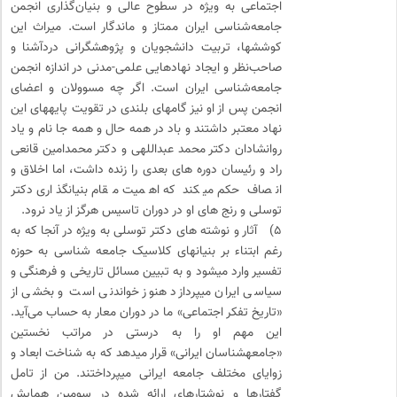
اجتماعی به ویژه در سطوح عالی و بنیان‌گذاری انجمن
جامعه‌شناسی ایران ممتاز و ماندگار است. میراث این
کوششها، تربیت دانشجویان و پژوهشگرانی دردآشنا و
صاحب‌نظر و ایجاد نهادهایی علمی-مدنی در اندازه انجمن
جامعه‌شناسی ایران است. اگر چه مسوولان و اعضای
انجمن پس از او نیز گامهای بلندی در تقویت پایه‎های این
نهاد معتبر داشتند و باد در همه حال و همه جا نام و یاد
روانشادان دکتر محمد عبداللهی و دکتر محمدامین قانعی
راد و رئیسان دوره های بعدی را زنده داشت، اما اخلاق و
انصاف حکم میکند که اهمیت مقام بنیانگذاری دکتر
توسلی و رنج های او در دوران تاسیس هرگز از یاد نرود.
۵) آثار و نوشته های دکتر توسلی به ویژه در آنجا که به
رغم ابتناء بر بنیانهای کلاسیک جامعه شناسی به حوزه
تفسیر وارد میشود و به تبیین مسائل تاریخی و فرهنگی و
سیاسی ایران میپردازد هنوز خواندنی است و بخشی از
«تاریخ تفکر اجتماعی» ما در دوران معار به حساب می‌آید.
این مهم او را به درستی در مراتب نخستین
«جامعه‎شناسان ایرانی» قرار میدهد که به شناخت ابعاد و
زوایای مختلف جامعه ایرانی میپرداختند. من از تامل
گفتارها و نوشتارهای ارائه شده در سومین همایش