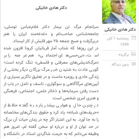
دکتر هادی خانیکی
سرانجام مرگ تن بیمار دکتر غلام‌عباس توسلی،
دکتر هادی خانیکی
جامعه‌شناس صاحب‌نام و دغدغه‌مند ایران را هم
پنجشنبه 1 آبان
دربرگرفت و صبح جمعه ۲۵ مهر قلبش از کار ایستاد.
1399
در این روزها که شتاب آمار قربانیان کرونا افزون شده
برگزیده
است، «بی‌حسی‌های اجتماعی» هم عرصه را بر
«مرگ‌اندیشی‌های معرفتی و فلسفی» تنگ کرده است؛
بدون دیدگاه
گویی عادت به شنیدن خبر مرگ بزرگان دیگر بخشی از
زندگی عادی و روزمره ماست و در تعلیق ناگزیر بسیاری از
آیین‌های مرگ‎آگاهی و سوگواری، تاسف و تامل در باب از
دست رفتن سرمایه‌ها و ذخائر علمی، اجتماعی، فرهنگی
و هنری امری شخصی است.
در چنین حال و هوایی بیشتر باید به گفته حافظ از
«حریف‌های شبانه» یاد کرد و حقوق بندگی‌های مخلصانه
را به جا آورد. به این اعتبار اگر چه در زمان حیات آن بزرگ
در حد توان از او و درباره او سخن گفته ام، امروز هم
وظیفه می‌دانم که به حرمت شاگردی استاد در دانشگاه و