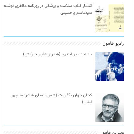
انتشار کتاب سلامت و پزشکی در روزنامه مظفری نوشته
سیدقاسم یاحسینی
رادیو هامون
یاد نجف دریابندری (شعر از شاپور جورکش)
کجای جهان بگذارمت (شعر و صدای شاعر: منوچهر
آتشی)
ویترین هامون