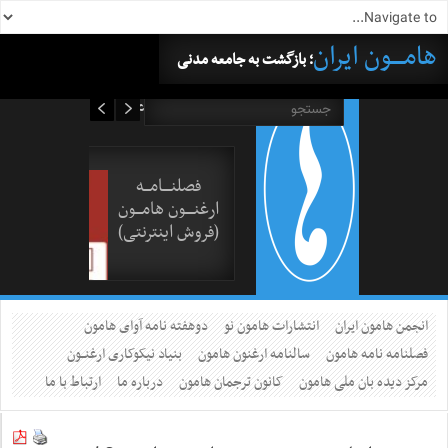
هامــــون ایران
؛ بازگشت به جامعه مدنی
۱۷ مرداد ۱۴۰۵
فصلنــــامـــه
ارغنــــون هامـــون
(فروش اینترنتی)
انجمن هامون ایران
انتشارات هامون نو
دوهفته نامه آوای هامون
فصلنامه نامه هامون
سالنامه ارغنون هامون
بنیاد نیکوکاری ارغنــون
مرکز دیده بان ملی هامون
کانون ترجمان هامون
درباره ما
ارتباط با ما