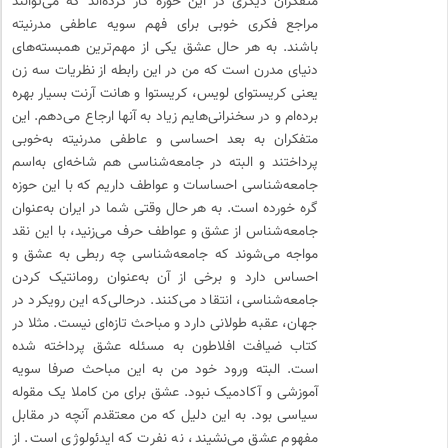
متفکران دیگری در این حوزه کار کرده‌اند که می‌توانند
مراجع فکری خوبی برای فهم سویه عاطفی مدرنیته
باشند. به هر حال عشق یکی از مهم‌ترین همبسته‌های
دنیای مدرن است که من در این رابطه از نظریات سه زن
یعنی کریستوای لویس، کریستوا و هانت آرنت بسیار بهره
برده‌ام و در سخنرانی‌هایم زیاد به آنها ارجاع می‌دهم. این
متفکران به بعد احساسی و عاطفی مدرنیته به‌خوبی
پرداختند و البته در جامعه‌شناسی هم شاخه‌ای به‌اسم
جامعه‌شناسی احساسات و عواطف داریم که با این حوزه
گره خورده است. به هر حال وقتی شما در ایران به‌عنوان
جامعه‌شناس از عشق و عواطف حرف می‌زنید، با این نقد
مواجه می‌شوند که جامعه‌شناسی چه ربطی به عشق و
احساس دارد و برخی از آن به‌عنوان رومانتیک کردن
جامعه‌شناسی، انتقاد می‌کنند. درحالی‌که این رویکرد در
جهان، عقبه طولانی دارد و مباحث تازه‌ای نیست. مثلا در
کتاب ضیافت افلاطون به مسئله عشق پرداخته شده
است. البته ورود خود من به این مباحث صرفا سویه
آموزشی و آکادمیک نبود. عشق برای من کاملا یک مقوله
سیاسی بود. به این دلیل که من معتقدم آنچه در مقابل
مفهوم عشق می‌نشیند، نه نفرت که ایدئولوژی است. از