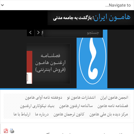
هامــــون ایران
؛ بازگشت به جامعه مدنی
۱۶ مرداد ۱۴۰۵
فصلنــــامـــه
ارغنــــون هامـــون
(فروش اینترنتی)
انجمن هامون ایران
انتشارات هامون نو
دوهفته نامه آوای هامون
فصلنامه نامه هامون
سالنامه ارغنون هامون
بنیاد نیکوکاری ارغنــون
مرکز دیده بان ملی هامون
کانون ترجمان هامون
درباره ما
ارتباط با ما