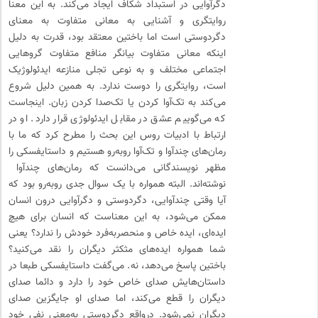
دگرآوایی در استبداد شکاف ایجاد می‌کند. به این معنا
روایتگری و آشنایی به معانی متفاوت به معنای
دگردوستی است اما باختین معتقد بود، قدرت به دلیل
اینکه معانی متفاوت بیانگر منافع متفاوت گروهایی
اجتماعی مختلف و به نوعی تجلی منازعه ایدئولوژیک
است، روایتگری را دوست ندارد. به همین دلیل شروع
می‌کند به تک‌آوا کردن یا تک‌صدا کردن زبان. اینجاست
که می‌گوییم عشق در مقابل ایدئولوژی قرار دارد. او در
ارتباط با ادبیات روس این بحث را مطرح کرد که ما با
رمان‌های چندآوا و تک‌آوا روبه‌رو هستیم و داستایفسکی را
مظهر نویسندگانی می‌دانست که رمان‌های چندآوا
نوشته‌اند. البته همواره با یک سوال جدی روبه‌رو بود که
آیا وقتی چندآوایی، دگردوستی و دگرآوایی درون انسان
ممکن می‌شود، به این معناست که انسان برای هیچ
ایده‌ای، ایده خاص و منحصربه‌فرد خودش را ندارد؟ یعنی
شما همواره ایده‌های مثکثر دیگران را نقد می‌کنید؟
باختین پاسخ می‌دهد، نه. می‌گفت داستایفسکی طبعا در
داستان‌هایش صدای خاص خود را دارد و دائما صدای
دیگران را قطع می‌کند، اما صدای او جایگزین صدای
دیگران نمی‌شود. درواقع دگردوستی به‌معنی نفی خود