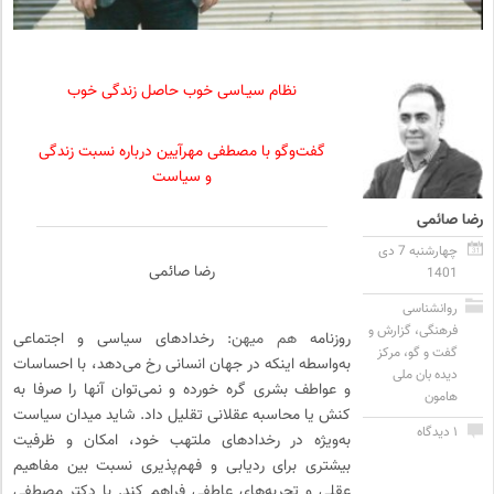
نظام سیـاسی خوب حاصل زندگی خوب
گفت‌وگو با مصطفی مهرآیین درباره نسبت زندگی
و سیاست
رضا صائمی
چهارشنبه 7 دی
رضا صائمی
1401
روانشناسی
فرهنگی
،
گزارش و
روزنامه
هم میهن
: رخدادهای سیاسی و اجتماعی
گفت و گو
،
مرکز
به‌واسطه اینکه در جهان انسانی رخ می‌دهد، با احساسات
دیده بان ملی
و عواطف بشری گره خورده و نمی‌توان آنها را صرفا به
هامون
کنش یا محاسبه عقلانی تقلیل داد. شاید میدان سیاست
۱ دیدگاه
به‌ویژه در رخدادهای ملتهب خود، امکان و ظرفیت
بیشتری برای ردیابی و فهم‌پذیری نسبت بین مفاهیم
عقلی و تجربه‌های عاطفی فراهم کند. با دکتر مصطفی