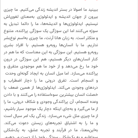
ببینید ما اصولا در بستر اندیشه زندگی می‌کنیم. ما چیزی
بیرون از جهان اندیشه و ایدئولوژی به‌معنای لغوی‌اش
نیستیم. ایدئولوژی‌ها و اندیشه‌ها، ما را دائما تبدیل به
سوژه می‌کنند اما این سوژگی یک سوژگی پراکنده، متنوع
و متکثر است. به زبان هانا آرنت، ما چیزی به‌اسم نوع‌بشر
نداریم. ما با انسان‌ها روبه‌رو هستیم. با افراد بشری
روبه‌رو هستیم. این سوژگی به این معناست که ما هم در
کنار انسان‌های دیگر هستیم، هم این سوژگی در درون
خود ما رخ می‌دهد و از خود ما هم موجودی متفرق و
پراکنده می‌سازد. اما میل انسان به ایجاد گونه‌ای وحدت
و انسجام است. تفرق درونی ما را دچار اضطراب و
دردهای وجودی می‌کند. ایدئولوژی‌ها از همین ضعف یا
خصلت انسان بیشترین سوءاستفاده را می‌کنند و با دادن
وعده انسجام، آن پراکندگی وجودی و شکاف درونی، ما را
از ما می‌گیرد و به‌جای اینکه دچار یک موجود سیار باشیم،
از ما چیزی مثل شی‌ء می‌سازد. زندگی یک امر سیال است
و ما را به اشتیاق تجربه‌های زیستن دعوت می‌کند.
به‌این‌معنا، ما در فرآیند و تجربه عشق، به یک‌شکلی
سوژه‌ایم و به یک‌شکلی سوژگی خود را از دست می‌دهیم.