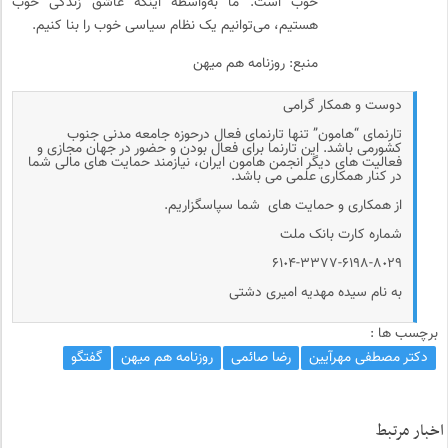
خوب است. ما به‌واسطه اینکه عاشق زندگی خوب
هستیم، می‌توانیم یک نظام سیاسی خوب را بنا کنیم.
منبع: روزنامه هم میهن
دوست و همکار گرامی
تارنمای “هامون” تنها تارنمای فعال درحوزه جامعه مدنی جنوب
کشورمی باشد. این تارنما برای فعال بودن و حضور در جهان مجازی و
فعالیت های دیگر انجمن هامون ایران، نیازمند حمایت های مالی شما
در کنار همکاری علمی می باشد.
از همکاری و حمایت های شما سپاسگزاریم.
شماره کارت بانک ملت
۶۱٠۴-۳۳۷۷-۶۱۹۸-۸٠۲۹
به نام سیده مهدیه امیری دشتی
برچسب ها :
دکتر مصطفی مهرآیین
رضا صائمی
روزنامه هم میهن
گفتگو
اخبار مرتبط