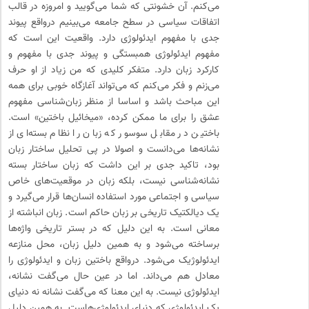
می‌کنم. آن خشونتی که شما می‌گویید و امروزه در قالب
اتفاقات سیاسی در سطح جامعه می‌بینیم درواقع پیوند
جدی با مفهوم ایدئولوژی دارد. واقعیت این است که
مفهوم ایدئولوژی همبستگی و پیوند جدی با مفهوم و
کارکرد زبان دارد. متفکر کلیدی که من زیاد از او حرف
می‌زنم و فکر می‌کنم که می‌تواند آغازگاه خوبی برای همه
این مباحث باشد و اساسا از منظر زبان‌شناسی مفهوم
عشق را برای ما ممکن کرده، «میخائیل باختین» است.
باختین در مقابل سوسور که زبان را نظام بسته‌ای از
نشانه‌ها می‌دانست و اصولا در پی تحلیل ساختار زبان
بود، تاکید جدی بر این داشت که زبان ساختار بسته
نشانه‌شناسی نیست، بلکه زبان در موقعیت‌های خاص
سیاسی و اجتماعی مورد استفاده انسان‌ها قرار می‌گیرد و
یک دیالکتیک تاریخی بر زبان حاکم است. زبان انباشته از
معانی است. به این دلیل که در بستر تاریخی واژه‌ها
برساخته می‌شود و به همین دلیل زبان، محل منازعه
ایدئولوژیک می‌شود. درواقع باختین زبان و ایدئولوژی را
معادل هم می‌داند. اما در عین حال می‌گفت نشانه،
ایدئولوژی نیست. به این معنا که می‌گفت نشانه نه دنیای
یک ایدئولوژی که دنیای ایدئولوژی‌هاست. به همین دلیل