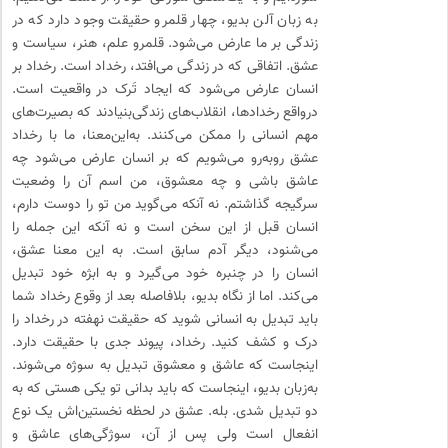
به زبان آلن بدیو، چهار قلمرو حقیقت وجود دارد که در
زندگی بر ما عارض می‌شود. قلمرو علم، هنر، سیاست و
عشق. اتفاقی که در زندگی می‌افتد، رخداد است. رخداد بر
انسان عارض می‌شود که ایجاد تَرک در واقعیت است.
درواقع رخدادها، انقلاب‌های زندگی‌بنیادند که بصیرت‌های
مهم انسانی را ممکن می‌کنند. به‌این‌معنا، ما با رخداد
عشق روبه‌رو می‌شویم که بر انسان عارض می‌شود چه
عاشق باشی و چه معشوق، من اسم آن را وضعیت
سرگیجه گذاشتم. نه آنکه می‌گوید من تو را دوست دارم،
انسان قبل از این سخن است و نه آنکه این جمله را
می‌شنود، دیگر آدم سابق است. به این معنا عشق،
انسان را در چنبره خود می‌گیرد و به ابژه خود تبدیل
می‌کند. اما از نگاه بدیو، بلافاصله بعد از وقوع رخداد شما
باید تبدیل به انسانی شوید که حقیقت نهفته در رخداد را
درک و کشف کنید. رخداد، پیوند جدی با حقیقت دارد.
اینجاست که عاشق و معشوق تبدیل به سوژه می‌شوند.
به‌زبان بدیو، اینجاست که باید بدانی تو یکی هستی که به
دو تبدیل شدی. بله. عشق در لحظه نخستین‌اش یک نوع
انفعال است ولی پس از آن، سوژگی‌های عاشق و