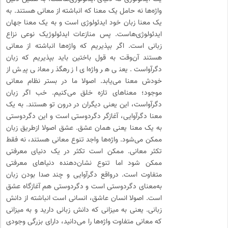
واژه‌ها نه حامل یک معنا که انباشته از معانی هستند. به
یک معنا زبان خود ایدئولوژی است و به یک معنا جهان
ایدئولوژی‌هاست. پس منازعات ایدئولوژیک نوعی نزاع
زبانی است. اگر بپذیریم که واژه‌ها انباشته از معانی
هستند آن‌وقت به قول باختین باید بپذیریم که زبان
دگرآواست. یعنی هر واژه‌ای از رهگذر معانی پیش از
خودش معنا می‌یابد. اصولا ما در بستر نظام معانی
موجود؛ معناهای تازه خلق می‌کنیم. خب اگر زبان
دگرآواست، این یعنی دیگران در درون تو هستند. به یک
معنا دگرآوایی، آغازگر دگردوستی است و این دگردوستی
به یک معنا یعنی همان عشق. عشق اصولا ازطریق زبان
ممکن می‌شود. واژه‌ها واجد تنوع معانی هستند، نه فقط
تکثر معانی. ممکن است تکثر در یک دنیای معرفتی
ممکن شود اما تنوع نشان‌دهنده دنیاهای معرفتی
متفاوت است. درواقع دگرآوایی و چند صدا بودن زبان
به‌معنای دگردوستی است و دگردوستی هم آغازگاه عشق
است. اصولا انسان عاشق، انسانی است انباشته از دانش
زبانی. یعنی به میزانی که دانش زبانی دارید و به میزانی
که معانی متفاوت واژه‌ها را می‌دانید، دارای بزرگی وجودی