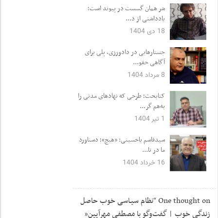
شر همان گسست در پیوند است؛
یادداشتی از د...
18 دی 1404
جستارهایی در دادورزی، پلی برای
آگاهی حقو...
8 مرداد 1404
کتابحث؛ طرحی که نهادهای مدنی را
به‌هم گر...
1 تیر 1404
سیدقاسم یاحسینی: «هیچ»؛ دستاورد
ما در تا...
16 خرداد 1404
One thought on “
نظام سیـاسی خوب حاصل
زندگی خوب | گفت‌وگو با مصطفی مهرآیین
”