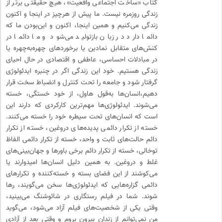
کتاب «ساخت اجتماعی واقعیت»، هیچ حقیقتی برتر از
زندگی روزمره نیست. ما پیش از هرچیز در اینجا و اکنون
زندگی می‌کنیم و همین اینجا، اکنون و این‌بودن ما که
دائما دارد در زبان بازتولید می‌شود و ما دائما در
کنش‌های متقابل نمادین یا برخوردهای چهره‌به‌چهره یا
در مبادلات احساسی، عاطفی و اقتصادی در حال احیای
زندگی هستیم. خود این زندگی اگر در چنبره ایدئولوژی
گرفتار شود و جامعه را تحت کنترل و انضباط سخت قرار
دهیم،انسان‌ها به‌قول هاول، از خود خستگی، خسته
می‌شوند. ایدئولوژی‌ها مهم‌ترین کارکردی که دارند این
است که انسان‌های تحت سیطره خود را خسته می‌کنند.
خسته از تکرار دائمی پدیده‌های دروغین، خسته از تکرار
دائم حالت‌های ثابت و واحد، خسته از تکرار دائمی الفاظ
توخالی، خسته از تکرار دائم برخی باورها و جهان‌بینی‌های
غلط و دروغین. به همین دلیل انسان‌ها امیدوارند یا
می‌کوشند از این فضای بسته و خسته‌کننده و تکرارهای
دائمی گزاره‌هایی که ایدئولوژی‌ها سخن می‌گویند، رها
شوند. شما در فیلم رستگاری در شائوشنگ می‌بینید،
وقتی یکی از شخصیت‌های فیلم آزاد می‌شود، می‌گوید
من نمی‌توانم از زندان بیرون بروم و وقتی بعد از آزادی