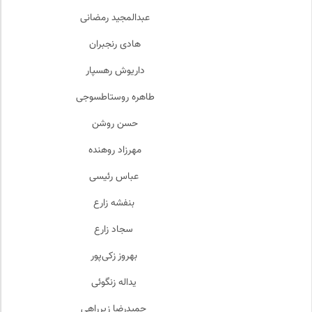
عبدالمجید رمضانی
هادی رنجبران
داریوش رهسپار
طاهره روستاطسوجی
حسن روشن
مهرزاد روهنده
عباس رئیسی
بنفشه زارع
سجاد زارع
بهروز زکی‌پور
یداله زنگوئی
حمیدرضا زیرراهی