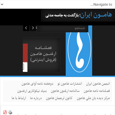
هامــــون ایران
؛ بازگشت به جامعه مدنی
۱۸ مرداد ۱۴۰۵
فصلنــــامـــه
ارغنــــون هامـــون
(فروش اینترنتی)
انجمن هامون ایران
انتشارات هامون نو
دوهفته نامه آوای هامون
فصلنامه نامه هامون
سالنامه ارغنون هامون
بنیاد نیکوکاری ارغنــون
مرکز دیده بان ملی هامون
کانون ترجمان هامون
درباره ما
ارتباط با ما