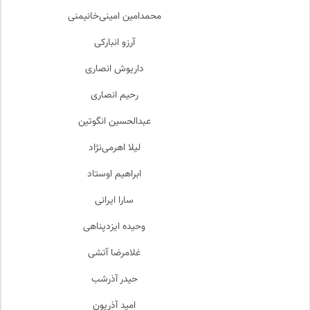
محمدامین امینی‌خانیمنی
آرزو انبارکی
داریوش انصاری
رحیم انصاری
عبدالحسین انگوتین
لیلا اهرمی‌نژاد
ابراهیم اوستاد
سارا ایرانی
وحیده ایزدپناهی
غلامرضا آتشی
حیدر آذرشب
امید آذریون