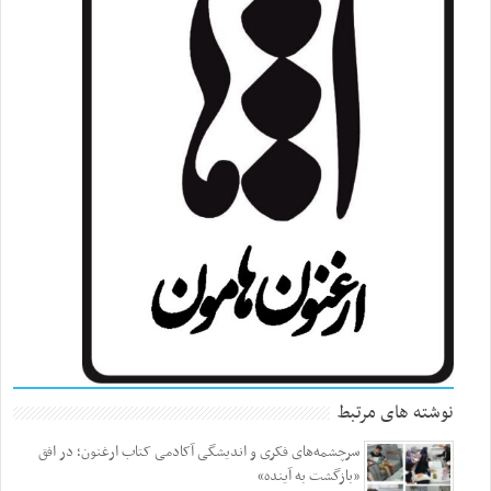
نوشته های مرتبط
سرچشمه‌های فکری و اندیشگی آکادمی کتاب ارغنون؛ در افق
«بازگشت به آینده»