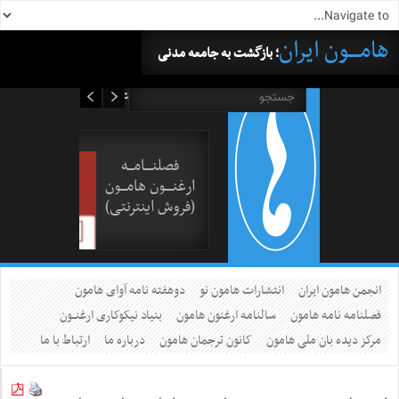
هامــــون ایران
؛ بازگشت به جامعه مدنی
۱۸ مرداد ۱۴۰۵
فصلنــــامـــه
ارغنــــون هامـــون
(فروش اینترنتی)
انجمن هامون ایران
انتشارات هامون نو
دوهفته نامه آوای هامون
فصلنامه نامه هامون
سالنامه ارغنون هامون
بنیاد نیکوکاری ارغنــون
مرکز دیده بان ملی هامون
کانون ترجمان هامون
درباره ما
ارتباط با ما