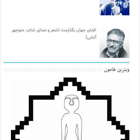
کجای جهان بگذارمت (شعر و صدای شاعر: منوچهر
آتشی)
ویترین هامون