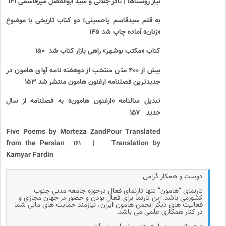
نیاز روستاها | نادر جلالی و سید ابوالفضل میرقاسمی ۱۴۱
به قلم سیدقاسم یاحسینی؛ دو کتاب تاریخی با موضوع
«زنان» آماده چاپ شد ۱۴۵
کتاب «مکتب بوشهر» راهی بازار کتاب شد ۱۵۰
بیش از ۴۰۰ متن منتخب از دوهفته نامه آوای هامون در
جدیدترین فصلنامه ارغنون هامون منتشر شد ۱۵۳
تبدیل سالنامه «ارغنون هامون» به فصلنامه از سال
جدید ۱۵۷
Five Poems by Morteza ZandPour Translated
from the Persian
۱۶۱ |
Translation by
Kamyar Fardin
دوست و همکار گرامی
تارنمای “هامون” تنها تارنمای فعال درحوزه جامعه مدنی جنوب
کشورمی باشد. این تارنما برای فعال بودن و حضور در جهان مجازی و
فعالیت های دیگر انجمن هامون ایران، نیازمند حمایت های مالی شما
در کنار همکاری علمی می باشد.