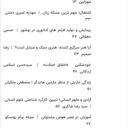
مهرآیین ۱۳
اشتغال؛ مهم ترین مساله زنان | مهدیه امیری دشتی
۳۳
پیدایش و تولید فیلم های آماتوری در بوشهر | حسین
دهقانی ۳۶
آیا هنرِ سرگرم ‏کننده، هنری سبُک و مبتذل است؟ | رضا
صمیم ۴۳
خودشکنی «اخلاق اصالت» | سیدحسن اسلامی
اردکانی ۴۸
زندگی عاریتی از منظر مارتین هایدگر | مصطفی ملکیان
۵۱
آزادی و علوم انسانی؛ تبیین کارکرد شناختی علوم انسانی
| سید رضا شاکری ۵۶
آموزش در عصر هوش مصنوعی | مجله پیام یونسکو
۶۷