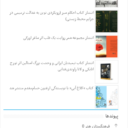
انتشار کتاب احکام سبز (رویکردی نوین به عدالت ترمیمی در
جرایم محیط‌ زیستی)
انتشار مجموعه شعر روایت یک قلب اثر ساغر اورکی
انتشار کتاب تبعیدیان ایرانی و وحشت بزرگ استالین اثر تورج
اتابکی و لانا راوندی‌فدایی
کتاب “کلاغ آبی” با نویسندگی ارغنون حسام‌مقدم منتشر شد
پیوندها
فرهنگستان هنر
0