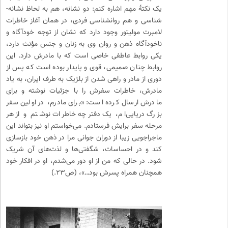
یک نکتۀ مهم اشاره کنم: دو نشانه، هم به لحاظ نشانه‌­
شناسی و هم روان­شناسی فردی، در همان آغاز خاطرات
لامبرت مولیتور وجود دارد که نشان از توجه خودآگاه و
ناخودآگاه ذهن و روان وی به زنان و جنس مؤنث دارد،
یکی روابط عاطفی خاصی است که با مادرش دارد. این
روابط چنان صمیمی، قوی و پایدار بوده است که پس از
دوری از مادر و راهی شدن از بلژیک به طرف ایران، به یاد
مادرش، خاطرات سفرش را با جزئیات نوشته و برای
مادرش ارسال کرده است: «برای مادرم، در اولین سفر
بزرگ دریایی‌­ام، یک دفترچه خاطرات نوشتم و از هر
مرحله سفر برایش فرستادم. می­‌خواستم او نیز بتواند این
ماجراجویی زیبا از دوران جوانی مرا در ذهن خود بازسازی
کند و در احساسات، شگفتی­‌ها و لذت­‌های آن شریک
شود. در حالی که من از او دور می­‌شدم، او در افکار خود
همچنان همراه پسرش بود…»، (ص۲۳.)