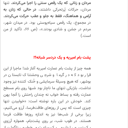
مردان و زنانی که یک رقص سنتی را اجرا می­‌کردند.
تنها
مردان، حرکات پُرتحرکی داشتند،
در حالی که زنان به
آرامی و هماهنگ، فقط به جلو و عقب حرکت می­‌کردند.
در مجموع، یک رقص سیاه­‌پوستی بود. در میدان شهر،
مردم در جشن و شادی بودند.»، (ص ۶۶، تأکید از من
است.)
پشت بام امیریه و یک دردسر شبانه؟!
همه چیز از پشت بام عمارت امیریه آغاز شد! ماجرا از این
قرار بود که در گرما و شرجی وحشتناک تابستان در
بوشهر، که هیچ وسیلۀ سرمایشی و خُنک کننده نیز وجود
نداشت، بلژیکی تنهای ما ناچار بود شب­ها روی بام مسطح
عمارت رفته و بساط خواب نه چندان راحتش را آن­جا پهن
کند. خودش در این باره نوشته است: «خوابیدن تنها
چیزی است که پس از روزهای طاقت‌­فرسا، آرزو می­‌کنیم،
زیرا برخی از شب‌­ها نیز به اندازه روزها طاقت فرسا
هستند. در طوب شب، بر روی پشت‌­بام، همواره آرزوی
یک نسیم را داریم. یک ساعت می­‌خوابیم، ناگهان از