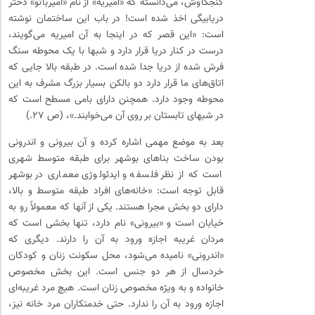
کنجکاوش، می­‌دانسته که «امیریه» از نام «امیربانو» دختر
دریابیگی اخذ شده است! در باب این ساختمان نوشته
است: «این قصر که در این­جا به آن امیریه می‌­گویند،
درست در کنار دریا قرار دارد و شب­ها با یک محوطه سنگ­‌
فرش شده از دریا جدا شده است. در طبقه بالا جایی که
اتاق­‌های ما قرار دارد دو بالکن بسیار بزرگ مشرف به این
محوطه وجود دارد. همچنن دارای بامی مسطح است که
در شب­های تابستان بر روی آن می‌خوابند.»، (ص ۲۷.)
بعد به موضع مهمی اشاره کرده و آن بیرونی و اندرونی
بودن ساخت بناهای بوشهر برای طبقه متوسط شهری
است که از نظر فلسفه و ایدئولوژی معماری در بوشهر
قابل توجه است: «خانه­‌های افراد طبقه متوسط و بالا،
دارای دو بخش مجرا هستند. یکی از آن­ها که معمولاً رو به
خیابان است و «بیرونی» نام دارد، تنها بخشی است که
مردان غریبه اجازه ورود به آن را دارند. دیگری که
«اندرونی» نامیده می­‌شود، محل سکونت زنان و کودکان
خردسال از هر دو جنس است. این بخش مخصوص
خانواده و به ویژه مخصوص زنان است. هیچ مرد غریبه‌­ای
اجازه ورود به آن را ندارد. حتی خدمتکاران مرد خانه نیز،