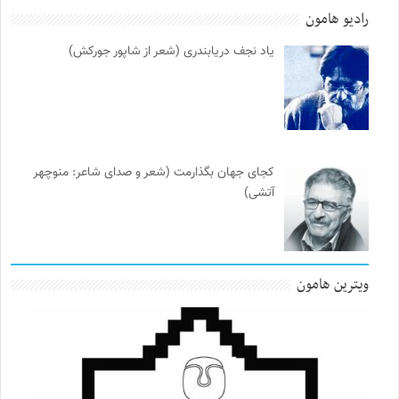
رادیو هامون
یاد نجف دریابندری (شعر از شاپور جورکش)
کجای جهان بگذارمت (شعر و صدای شاعر: منوچهر
آتشی)
ویترین هامون