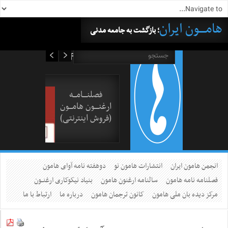
هامــــون ایران
؛ بازگشت به جامعه مدنی
۱۶ مرداد ۱۴۰۵
فصلنــــامـــه
ارغنــــون هامـــون
(فروش اینترنتی)
انجمن هامون ایران
انتشارات هامون نو
دوهفته نامه آوای هامون
فصلنامه نامه هامون
سالنامه ارغنون هامون
بنیاد نیکوکاری ارغنــون
مرکز دیده بان ملی هامون
کانون ترجمان هامون
درباره ما
ارتباط با ما