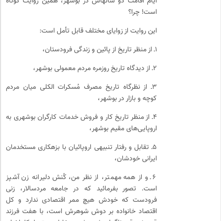
ایام اقامت دو ساله­اش در بوشهر، همین روایت کوتاه
است! چرا؟
این روایت از زوایای مختلف قابل تأمل است:
۱ـ از منظر تاریخ از پائین و زندگی فرودستان،
۲ـ از دیدگاه تاریخ روزمره مردم معمولی بوشهر،
۳ـ از نظرگاه تاریخ مصرف مُسکرات الکلی میان مردم
کوچه و بازار در بوشهر،
۴ـ از منظر تاریخ کار و فروش خدمات کارگران بوشهری به
اروپایی­­‌های مقیم بوشهر،
۵ـ تقابل و رفتار تنبیهی اروپائیان با بزهکاری مستخدمان
ایرانی خودشان،
۶ـ و از همه مهم­تر، از نظر من، کُنش دلیرانه زن آشپز
است. تصور بفرمائید که در جامعه مردسالار، زنی
فرودست که خودش هیچ ممر اقتصادی ندارد و کل
اقتصاد خانواده بر دوش شوهرش است، با هفت فرزند