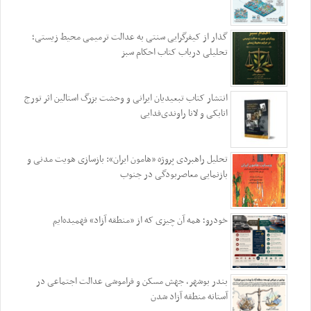
گذار از کیفرگرایی سنتی به عدالت ترمیمی محیط‌ زیستی؛
تحلیلی درباب کتاب احکام سبز
انتشار کتاب تبعیدیان ایرانی و وحشت بزرگ استالین اثر تورج
اتابکی و لانا راوندی‌فدایی
تحلیل راهبردی پروژه «هامون ایران»: بازسازی هویت مدنی و
بازنمایی معاصربودگی در جنوب
خودرو؛ همه آن چیزی که از «منطقه آزاد» فهمیده‌ایم
بندر بوشهر، جهش مسکن و فراموشی عدالت اجتماعی در
آستانه منطقه آزاد شدن