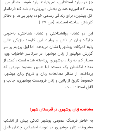
جز در موارد استثتایی، نمی‌­توانند وارد شوند. به‌­نظر می‌­
رسد که امیریه همان بخش «بیرونی» باشد که فرماندار
کل پیشین، برای زندگی رسمی خود، پذیرایی‌ها و دفاتر
کاری­اش ساخته است.»، (ص ۲۷.)
این دو نشانه روانشناختی و نشانه ­شناختی، به‌­خوبی
جایگاه زنان در ذهن و روایت این کارمند بلژیکی عالی
رتبه گمرکات بوشهر را نشان می­‌دهد. اما اول برویم بر سر
گزارش مولیتور از زنان بوشهر؛ در سرتاسر خاطرات وی،
بسیار کم به زنان بوشهری پرداخته شده است، کمتر از
تعداد انگشتان یک دست؛ اما همین معدود مواردی که
پرداخته، از منظر مطالعات زنان و تاریخ زنان بوشهر،
خصوصاً تاریخ از پائین و زنان فرودست بوشهری، جالب و
قابل استناد است.
مشاهده زنان بوشهری در قبرستان شهر!
به­ خاطر فرهنگ عمومی بوشهر اندکی پیش از انقلاب
مشروطه، زنان بوشهری در عرصه اجتماعی چندان قابل