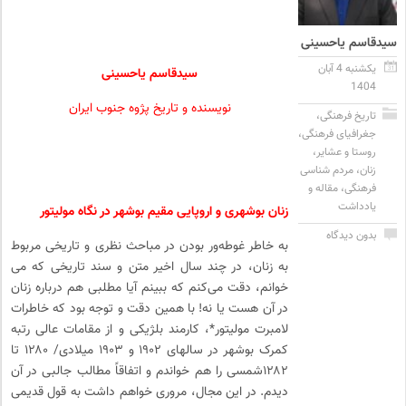
سیدقاسم یاحسینی
یکشنبه 4 آبان
سیدقاسم یاحسینی
1404
نویسنده و تاریخ پژوه جنوب ایران
تاریخ فرهنگی
،
جغرافیای فرهنگی
،
روستا و عشایر
،
زنان
،
مردم شناسی
فرهنگی
،
مقاله و
یادداشت
زنان بوشهری و اروپایی مقیم بوشهر در نگاه مولیتور
بدون دیدگاه
به خاطر غوطه­‌ور بودن در مباحث نظری و تاریخی مربوط
به زنان، در چند سال اخیر متن و سند تاریخی که می­‌
خوانم، دقت می­‌کنم که ببینم آیا مطلبی هم درباره زنان
در آن هست یا نه! با همین دقت و توجه بود که خاطرات
لامبرت مولیتور*، کارمند بلژیکی و از مقامات عالی رتبه
کمرک بوشهر در سال­های ۱۹۰۲ و ۱۹۰۳ میلادی/ ۱۲۸۰ تا
۱۲۸۲شمسی را هم خواندم و اتفاقاً مطالب جالبی در آن
دیدم. در این مجال، مروری خواهم داشت به قول قدیمی­‌