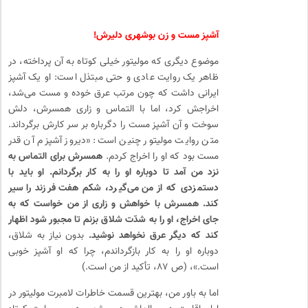
آشپز مست و زن بوشهری دلیرش!
موضوع دیگری که مولیتور خیلی کوتاه به آن پرداخته، در
ظاهر یک روایت عادی و حتی مبتذل است: او یک آشپز
ایرانی داشت که چون مرتب عرق خوده و مست می‌­شد،
اخراجش کرد، اما با التماس و زاری همسرش، دلش
سوخت و آن آشپز مست را دگرباره بر سر کارش برگرداند.
متن روایت مولیتور چنین است: «دیروز آشپزم آن قدر
مست بود که او را اخراج کردم.
همسرش برای التماس به
نزد من آمد تا دوباره او را به کار برگردانم. او باید با
دستمزدی که از من می‌­گیرد، شکم هفت فرزند را سیر
کند. همسرش با خواهش و زاری از من خواست که به
جای اخراج، او را به­ شدّت شلاق بزنم تا مجبور شود اظهار
کند که دیگر عرق نخواهد نوشید.
بدون نیاز به شلاق،
دوباره او را به کار بازگرداندم، چرا که او آشپز خوبی
است.»، (ص ۸۷، تأکید از من است.)
اما به باور من، بهترین قسمت خاطرات لامبرت مولیتور در