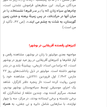
طور سنتی، در شب پنج­شنبه، زندگان به زیارت قبور
مردگان می‌­آیند. این منظره­ای فراموش نشدنی است،
چادرهای سیاه زنان که یا بر سر قبرها نشسته‌­اند یا در
میان آن­ها در حرکت‌­اند، در پس زمینۀ برهنه و خشن زمین
گورستان، به­ شدّت به چشم می ایند.
»، (ص ۴۲، تأکید از
من است.)
کنیزهای رقصنده آفریقایی در بوشهر!
مواجهه بعدی مولیتور با زنان در بوشهر، مشاهده رقص و
آواز غلام­‌ها و کنیزهای آفریقایی در روز عید نوروز در بوشهر
است، که براساس اسناد تاریخی، پیشینۀ بلندی در بندر
بوشهر داشته است. مولیتور در ذیل یاداشت­‌های روز ۲۲
مارس ۱۹۰۲./ اول فروردین ۱۲۸۱ش. مشاهده خود را
چنین روایت کرده است: «از پنجره دفتر کارگزار، شاهد
یک اجرای موسیقی توسط سیاه‌­پوستان بوشهر بودیم،
صحنه، سرگرم کننده بود، چندین حلقه از تماشاگران که
برخی نشسته و برخی ایستاده بودند، در مرکز، سه یا چهار
نوازنده، با سازهایی شامل دایره و نی جفتی، به
همراه