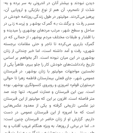
دیدن نبودند و بیشتر آنان در اندرونی به­ سر برده و به­
شدّت از نامحرم، آن هم از نوع بلژیکی و اروپایی آن،
پرهیز می­‌کردند. مولیتور در طول زندگی روزنامه خودش در
مسیر رفت و برگشت به گمرک بوشهر و پَرسه زنی در
ساحل و سطح شهر، مرتب مردهای بوشهری را می­دیده و
با اقشار و طبقات مختلف مردم بوشهر، از حمالی که در
گمرک باربری می‌­کرده تا تاجر و حتی مقامات برجسته
شهری، رفت و آمد داشته است، اما خبر چندانی از زنان
بوشهری در این میان نبوده است. اگر بخواهم بر اساس
تاریخ یادداشت­‌های خودش کار را جلو ببرم، ظاهراً یکی از
نخستین مواجهات مولیتور با زنان بوشهر، در قبرستان
عمومی شهر، جای فعلی بیمارستان فاطمه زهرا تا حوالی
«رستوران قوام» امروزی و روبروی کنسولگری بوشهر، بوده
است. بین این قبرستان و عمارت امیریه، تنها چند صد
متر فاصله است. افزون بر این که مولیتور از این قبرستان
نیز عکسی تاریخی گرفته و یکی از معدود عکس‌­هایی
است که ما امروزه از این قبرستان عمومی در دست
داریم. گزارش او از زنان حاضر در قبرستان چنین است:
«… اما در برخی از روزها، به ویژه هنگام غروب آفتاب و به