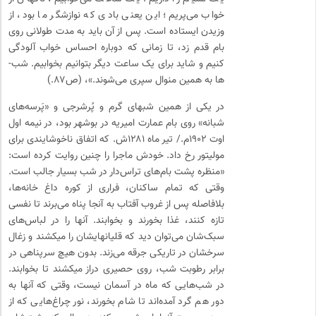
خواب می­‌پریم؛ این یعنی بادی که نوازشگر ما بود، از
وزیدن ایستاده است. پس از آن باید به مدت طولانی روی
بام قدم زد، تا زمانی که دوباره احساس خواب آلودگی
کنیم و شاید برای یک ساعت دیگر بتوانیم بخوابیم. شب‌­
ها به همین منوال سپری می­‌شوند.»، (ص۸۷.)
در یکی از همین شب­های گرم و پُرشرجی و «پَرسه­‌های
شبانه» روی بام عمارت امیریه در بوشهر بود، در نیمه اول
اوت ۱۹۰۲م./ تیر ماه ۱۲۸۱ش. که اتفاق ناخوشایندی برای
مولیتور رخ داد. خودش ماجرا را چنین روایت کرده است:
«منظره پشت بام­‌های تراس­‌دار در شب بسیار جالب است.
وقتی که تمام ساکنان، فراری از کوره داغ خانه‌­ها،
بلافاصله پس از غروب آفتاب به آن­جا پناه می‌برند تا نفسی
تازه کنند، غذا بخورند و بخوابند. آن­ها را در لباس­‌های
سبک‌­شان می­‌توان دید که قلیان­هایشان را می­کشند و زغال
سرخشان در تاریکی جرقه می‌­زند. بدون هیچ سرپناهی در
برابر رطوبت شب، روی حصیری دراز می­کشند تا بخوابند.
در شب‌­هایی که ماه در آسمان نیست، وقتی که آن­ها به
دور هم گرد آمده‌­اند تا شام بخورند، نور چراغ‌­هایی که از