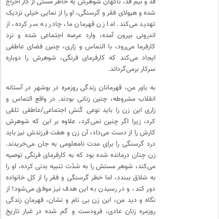
قد و نیم قد، ناگهان شوهرش به خاطر مستی از کار اخراج
شده و هیولای فقر و گرسنگی، او را از نمایی خیلی نزدیک
تهدید می­‌کند. اما زن قهرمان ما، چادر به سر کرده، از
اندرونی بیرون آمده، وارد عرصه اجتماعی شده و نزد
کارفرما می­‌رود، با التماس و زاری، چنین فضای عاطفی
ایجاد می­‌کند که کارفرمای فرنگی، شوهرش را دوباره
سرکار برمی­‌گرداند.
به باور من، قهرمانان زندگی روزمره در بوشهرِ در آستانه
انقلاب مشروطه، چنین زنانی بودند. در واقع التماس و
زاری این زن را باید نوعی کُنش اجتماعی/عاطفی تلقی
کرد، زیرا اگر چنین نمی­‌کرد، علاوه بر این که شوهرش
کارش را از دست می­‌داد، آن زن و هفت فرزندش نیز باید
درد گرسنگی را برای مدت نامعلومی به­ جان می‌­خریدند.
زن چنان درمانده شده بود که به کارفرمای فرنگی توصیه
می­‌کند، شوهر مستش را به­ شدّت تنبیه بدنی کرده، او را
به شلاق ببندد، اما خطر گرسنگی و فقر را از کل خانواده
دور کند، و در رسیدن به این هدف نیز موفق می‌­شود! از
نگاه و دید من، این زن بی­ نام و نشان، قهرمانِ زندگی
روزمره زنان عادی، فرودست و گم شده در غبار تاریخ