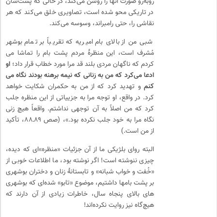
روبه­‌رو صورت آن­ها را روشن می­‌کند، در حالی که پشت‌شان
در تاریکی محو شده است، تصاویری خلق می­‌کند که هر
نقاشی را، حتی رامبراند، وسوسه می­‌کند.
شبی من از بالای بام امیریه که تقریباً بر تمام بوشهر
مُشرف است، این منظرۀ مردم پشت بام را تماشا می­‌
کردم که ناگهان مردی بلند قد مرا مورد خطاب قرار داد؛
او
ادعا می­‌کرد که من به زنانی که نیمه برهنه بودند نگاه می­‌
کنم
و تهدید کرد که از من به حکمران شکایت خواهد
کرد. در واقع، او توجه مرا به جزییاتی از این منظره جلب
کرد که من اصلاً به آن توجهی نداشتم. واقعاً هیچ زنی
نگاه مرا به خود جلب نکرده بود.»، (صص ۸۹ـ۸۸، تأکید
از من است.)
البته روای بلژیکی ما از آن جزئیات «منظره»ای که دیده،
چیزی ننوشته است! اگر نوشته بود، ما اطلاعات خوبی از
«خُفت و خواب شبانه» و تابستانۀ زنان و دختران بوشهری
بر پشت بام­ها داشتیم، موضوع «تابو» شده‌­ای که بوشهری­‌
های بالای پنجاه سال، خاطرات زیادی از آن دارند که
هیچ‌گاه نیز روایت نکرده‌­اند!