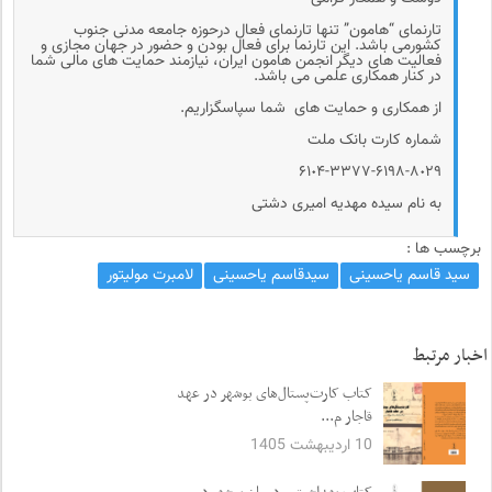
تارنمای “هامون” تنها تارنمای فعال درحوزه جامعه مدنی جنوب
کشورمی باشد. این تارنما برای فعال بودن و حضور در جهان مجازی و
فعالیت های دیگر انجمن هامون ایران، نیازمند حمایت های مالی شما
در کنار همکاری علمی می باشد.
از همکاری و حمایت های شما سپاسگزاریم.
شماره کارت بانک ملت
۶۱٠۴-۳۳۷۷-۶۱۹۸-۸٠۲۹
به نام سیده مهدیه امیری دشتی
برچسب ها :
سید قاسم یاحسینی
سیدقاسم یاحسینی
لامبرت مولیتور
اخبار مرتبط
کتاب کارت‌پستال‌های بوشهر در عهد
قاجار م...
10 اردیبهشت 1405