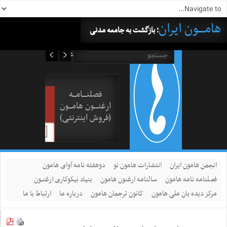
هامــــون ایران
؛ بازگشت به جامعه مدنی
۱۸ مرداد ۱۴۰۵
فصلنــــامـــه
ارغنــــون هامـــون
(فروش اینترنتی)
انجمن هامون ایران
انتشارات هامون نو
دوهفته نامه آوای هامون
فصلنامه نامه هامون
سالنامه ارغنون هامون
بنیاد نیکوکاری ارغنــون
مرکز دیده بان ملی هامون
کانون ترجمان هامون
درباره ما
ارتباط با ما