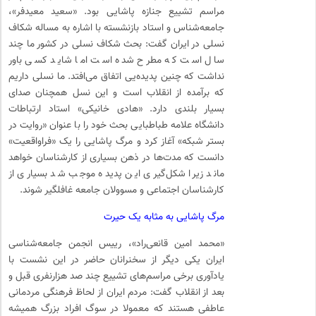
مراسم تشییع جنازه پاشایی بود. «سعید معیدفر»،
جامعه‌شناس و استاد بازنشسته با اشاره به مساله شکاف
نسلی در ایران گفت: بحث شکاف نسلی در کشور ما چند
سال است که مطرح شده است اما شاید کسی باور
نداشت که چنین پدیده‌یی اتفاق می‌افتد. ما نسلی داریم
که برآمده از انقلاب است و این نسل همچنان صدای
بسیار بلندی دارد. «هادی خانیکی» استاد ارتباطات
دانشگاه علامه طباطبایی بحث خود را با عنوان «روایت در
بستر شبکه» آغاز کرد و مرگ پاشایی را یک «فراواقعیت»
دانست که مدت‌ها در ذهن بسیاری از کارشناسان خواهد
ماند زیرا شکل‌گیری این پدیده موجب شد بسیاری از
کارشناسان اجتماعی و مسوولان جامعه غافلگیر شوند.
مرگ پاشایی به مثابه یک حیرت
«محمد امین قانعی‌راد»، رییس انجمن جامعه‌شناسی
ایران یکی دیگر از سخنرانان حاضر در این نشست با
یادآوری برخی مراسم‌های تشییع چند صد هزارنفری قبل و
بعد از انقلاب گفت: مردم ایران از لحاظ فرهنگی مردمانی
عاطفی هستند که معمولا در سوگ افراد بزرگ همیشه