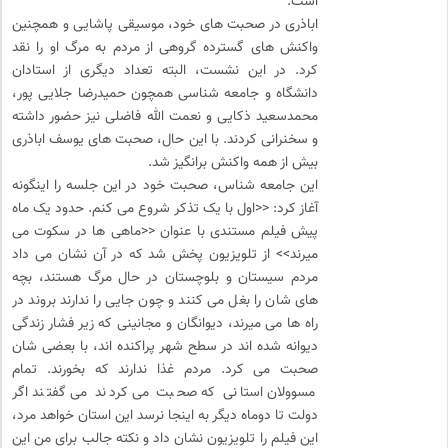
است.
اباذری در صحبت های خود، موسیقی پاشایی و همچنین
واکنش های گسترده گروهی از مردم به مرگ او را نقد
کرد. در این نشست، البته تعداد دیگری از استادان
دانشگاه و جامعه شناسی همچون حمیدرضا جلایی پور،
محمدسعید ذکایی و نعمت الله فاضلی نیز حضور داشته
و سخنرانی کردند. با این حال، صحبت های یوسف اباذری
بیش از همه واکنش برانگیز شد.
این جامعه شناس، صحبت خود در این جلسه را اینگونه
آغاز کرد: <<اول با یک تذکر شروع می کنم. حدود یک ماه
پیش فیلم مستندی با عنوان <<ماهی ها در سکوت می
میرند>> از تلویزیون پخش شد که در آن نشان می داد
مردم سیستان و بلوچستان در حال مرگ هستند، بچه
های شان را بغل می کنند و چون جایی را ندارند بروند در
راه ها می میرند، دیوانگان و مجانینی که زیر فشار زندگی
دیوانه شده اند در سطح شهر پراکنده اند، با بعضی شان
صحبت می کرد. مردم غذا ندارند که بخورند. تمام
مسوولان استانی که صحبت می کردند می گفتند اگر
دولت تا دوماه دیگر به اینجا نرسد این استان خواهد مرد،
این فیلم را تلویزیون نشان داد و نکته جالب برای من این