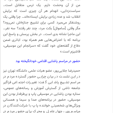
من از آن وحشت دارم. یک ترس متقابل است…
سیاست‌زدایی، انهدام هر آن چیزی است که برایش
انقلاب شد و عده زیادی برایش ایستاده‌اند… چرا وقتی یک
روشنفکر می‌میرد کسی برای تشییع جنازه‌اش نمی‌رود؟
مگر وقتی [ساموئل] بکت مرد، چند نفر رفتند؟ سه نفر…
این ماجرا نشانه بدی است… در بخش پرسش و پاسخ این
برنامه که با اعتراض‌هایی هم همراه بود، اباذری ضمن
دفاع از گفته‌های خود گفت که «سرانجام این موسیقی،
فاشیزم است.»
حضور در مراسم پاشایی اقدامی خودانگیخته بود
حمیدرضا جلایی‌پور، عضو هیات علمی دانشگاه تهران نیز
در این نشست در بیان چرایی حضور گسترده مردم در
مراسم تشییع پاشایی گفت: تغییرات اجتماعی فراگیر
جامعه ناشی از گسترش آموزش و رسانه‌های عمومی،
ستاره بودن پاشایی در موسیقی پاپ و پرطرفدار بودن این
موسیقی، حضور در برنامه‌های صدا و سیما و همسانی
ویژگی‌های شخصیتی خواننده پاپ با شرکت‌کنندگان در
مراسم وی، چهار عامل و محرک برای حضور مردم در