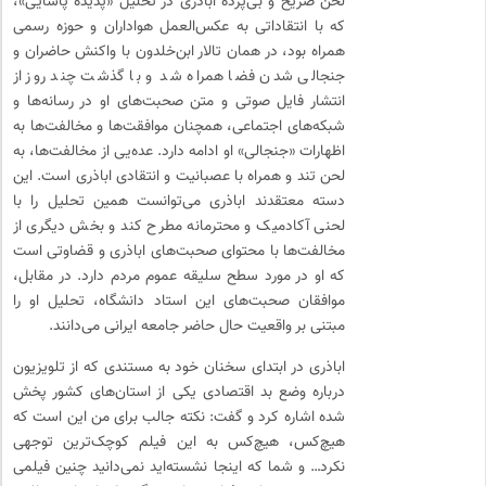
لحن صریح و بی‌پرده اباذری در تحلیل «پدیده پاشایی»،
که با انتقاداتی به عکس‌العمل هواداران و حوزه رسمی
همراه بود، در همان تالار ابن‌خلدون با واکنش حاضران و
جنجالی شدن فضا همراه شد و با گذشت چند روز از
انتشار فایل صوتی و متن صحبت‌های او در رسانه‌ها و
شبکه‌های اجتماعی، همچنان موافقت‌ها و مخالفت‌ها به
اظهارات «جنجالی» او ادامه دارد. عده‌یی از مخالفت‌ها، به
لحن تند و همراه با عصبانیت و انتقادی اباذری است. این
دسته معتقدند اباذری می‌توانست همین تحلیل را با
لحنی آکادمیک و محترمانه مطرح کند و بخش دیگری از
مخالفت‌ها با محتوای صحبت‌های اباذری و قضاوتی است
که او در مورد سطح سلیقه عموم مردم دارد. در مقابل،
موافقان صحبت‌های این استاد دانشگاه، تحلیل او را
مبتنی بر واقعیت حال حاضر جامعه ایرانی می‌دانند.
اباذری در ابتدای سخنان خود به مستندی که از تلویزیون
درباره وضع بد اقتصادی یکی از استان‌های کشور پخش
شده اشاره کرد و گفت: نکته جالب برای من این است که
هیچ‌کس، هیچ‌کس به این فیلم کوچک‌ترین توجهی
نکرد… و شما که اینجا نشسته‌اید نمی‌دانید چنین فیلمی