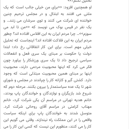
تحلیل نکنم؟>>
او همچنین افزود: <<برای من خیلی جالب است که یک
ملتی می افتند به ابتذال و در مجلس ترحیم چنین
خواننده ای شرکت می کنند و توی سرشان می زنند… و
یک نفر در فیس بوک می نویسد که <<من تا ابد می
سوزم>>… چرا مردم ایران به این افلاس افتاده اند؟ چطور
مردم ایران به این فلاکت افتاده اند؟ اینجاست که تحلیل
خیلی مهم است. برای این کار اتفاقاتی رخ داد؛ ابتدا
دولت یا حکومت بر مبنای یک سری فعل و انفعالات
سیاسی ترجیح داد تا یک سری ورزشکار را بیاورد چون
فکر می کرد که اینها محبوبیت مردمی دارند، محبوبیت
اینها بر مبنای همین محبوبیت مبتذلی است که وجود
دارد. کشتی گیر و کاراته کار را چپاندند در مجلس و شورای
شهر تا یک عده سیاستمدار را بیرون بکنند. مرحله دوم که
شروع شد بازیگران و نوازندگان و خوانندگان پاپ بودند،
خانم هدیه تهرانی در مراسم آن یکی شرکت کرد، خانم
مهتاب کرامتی در مراسم آقای روحانی شرکت کرد.
متوسل شدند به خوانندگان پاپ برای اینکه سیاست
واقعی را در این مملکت راه نیندازند. وقتی می گویم این
کار را می کنند، منظورم این نیست که کسی این کار را می