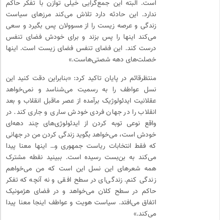
است. البته این جمع‌گرایی خیلی توازن با تفکر حاکم
ندارد. این حادثه دارد تلاش می‌کند مرزهای سیاست
زندگی و عرصه زیست را از مسوولان پس بگیرد و سعی
می‌کند اینها را پس بزند و برای خودش فضای تنفس
درست کند. این فضای تنفس فضای زیست است. اینها
خصلت‌های دهه شصتی‌هاست.»
منتظرقائم در پایان تاکید کرد: «بنابراین دقت کنید این
نسل عواطف را به رسمیت می‌شناسد و نمی‌خواهد
عقلانیت ایدئولوژیک برآمده از عصر ماقبل انقلاب و بعد
انقلاب را در جهان فردی خودش ساری و جاری کند. در
واقع نوعی توبه کردن از ایدئولوژی‌های چند دهه‌ای
خودش است، می‌خواهد بگوید زندگی کردن من در جهانی
که فقط انتخابات ریاست جمهوری و… اینها معنا پیدا
می‌کند به بن‌بست رسیده است. ببینید نقطه مشترک
همه شعرهای این نسل این است که من می‌خواهم
زندگی کنم. زندگی‌ای در سطح افقی و نه آنچه که تفکر
حاکم در سطح کلان می‌خواهد و در فضای هژمونیک
اتفاق می‌افتد. سیاست هویت و عواطف اینجا معنا پیدا
می‌کند.»