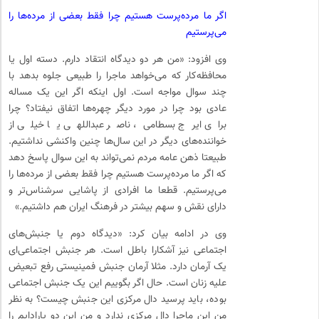
اگر ما مرده‌پرست هستیم چرا فقط بعضی از مرده‌ها را
می‌پرستیم
وی افزود: «من هر دو دیدگاه انتقاد دارم. دسته اول یا
محافظه‌کار که می‌خواهد ماجرا را طبیعی جلوه بدهد با
چند سوال مواجه است. اول اینکه اگر این یک مساله
عادی بود چرا در مورد دیگر چهره‌ها اتفاق نیفتاد؟ چرا
برای ایرج بسطامی، ناصر عبداللهی یا خیلی از
خواننده‌های دیگر در این سال‌ها چنین واکنشی نداشتیم.
طبیعتا ذهن عامه مردم نمی‌تواند به این سوال پاسخ دهد
که اگر ما مرده‌پرست هستیم چرا فقط بعضی از مرده‌ها را
می‌پرستیم. قطعا ما افرادی از پاشایی سرشناس‌تر و
دارای نقش و سهم بیشتر در فرهنگ ایران هم داشتیم.»
وی در ادامه بیان کرد: «دیدگاه دوم یا جنبش‌های
اجتماعی نیز آشکارا باطل است. هر جنبش اجتماعی‌ای
یک آرمان دارد. مثلا آرمان جنبش فمینیستی رفع تبعیض
علیه زنان است. حال اگر بگوییم این یک جنبش اجتماعی
بوده، باید پرسید دال مرکزی این جنبش چیست؟ به نظر
من این ماجرا دال مرکزی ندارد و من این دو پارادایم را