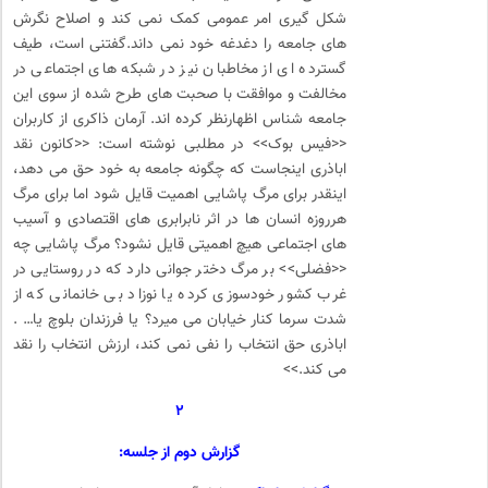
شکل گیری امر عمومی کمک نمی کند و اصلاح نگرش
های جامعه را دغدغه خود نمی داند.گفتنی است، طیف
گسترده ای از مخاطبان نیز در شبکه های اجتماعی در
مخالفت و موافقت با صحبت های طرح شده از سوی این
جامعه شناس اظهارنظر کرده اند. آرمان ذاکری از کاربران
<<فیس بوک>> در مطلبی نوشته است: <<کانون نقد
اباذری اینجاست که چگونه جامعه به خود حق می دهد،
اینقدر برای مرگ پاشایی اهمیت قایل شود اما برای مرگ
هرروزه انسان ها در اثر نابرابری های اقتصادی و آسیب
های اجتماعی هیچ اهمیتی قایل نشود؟ مرگ پاشایی چه
<<فضلی>> بر مرگ دختر جوانی دارد که در روستایی در
غرب کشور خودسوزی کرده یا نوزاد بی خانمانی که از
شدت سرما کنار خیابان می میرد؟ یا فرزندان بلوچ یا… .
اباذری حق انتخاب را نفی نمی کند، ارزش انتخاب را نقد
می کند.>>
۲
گزارش دوم از جلسه: