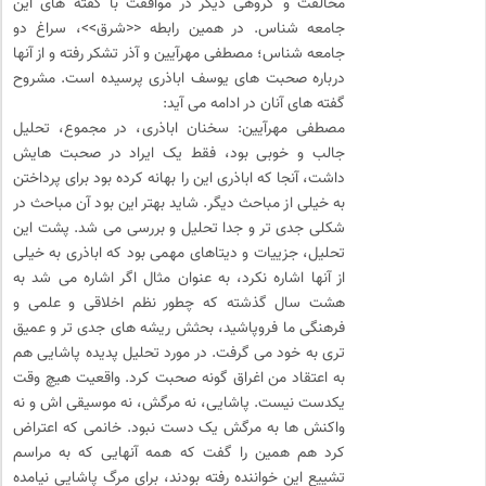
مخالفت و گروهی دیگر در موافقت با گفته های این
جامعه شناس. در همین رابطه <<شرق>>، سراغ دو
جامعه شناس؛ مصطفی مهرآیین و آذر تشکر رفته و از آنها
درباره صحبت های یوسف اباذری پرسیده است. مشروح
گفته های آنان در ادامه می آید:
مصطفی مهرآیین: سخنان اباذری، در مجموع، تحلیل
جالب و خوبی بود، فقط یک ایراد در صحبت هایش
داشت، آنجا که اباذری این را بهانه کرده بود برای پرداختن
به خیلی از مباحث دیگر. شاید بهتر این بود آن مباحث در
شکلی جدی تر و جدا تحلیل و بررسی می شد. پشت این
تحلیل، جزییات و دیتاهای مهمی بود که اباذری به خیلی
از آنها اشاره نکرد، به عنوان مثال اگر اشاره می شد به
هشت سال گذشته که چطور نظم اخلاقی و علمی و
فرهنگی ما فروپاشید، بحثش ریشه های جدی تر و عمیق
تری به خود می گرفت. در مورد تحلیل پدیده پاشایی هم
به اعتقاد من اغراق گونه صحبت کرد. واقعیت هیچ وقت
یکدست نیست. پاشایی، نه مرگش، نه موسیقی اش و نه
واکنش ها به مرگش یک دست نبود. خانمی که اعتراض
کرد هم همین را گفت که همه آنهایی که به مراسم
تشییع این خواننده رفته بودند، برای مرگ پاشایی نیامده