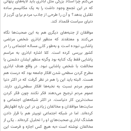
می‌کنم چرا استاد بزرگی مثل اباذری باید لایه‌های پنهانی
که در این تجمع وجود داشت را به یک مکانیسم ساده
تقلیل بدهد؟ و آن را طرحی از جانب مردم برای گریز از
دنیای سیاست قلمداد کند.
موافقان از جنبه‌های دیگری هم به این صحبت‌ها نگاه
می‌کنند و معتقدند که منظور اباذری شخص مرتضی
پاشایی نبوده است و به‌طور کلی مساله اجتماعی را در
کشور بررسی کرده است. کلا اشاره اباذری به مراسم
پاشایی فقط یک کنایه بود وگرنه منظور ایشان دشمنی یا
مخالفت با شخص پاشایی نبود. در واقع هدف اباذری
مطرح کردن سطحی شدن افکار جامعه بود که درست هم
هست. البته باید این را هم در نظر گرفت که در اکثر دنیا
عموم مردم نسبت به نخبه‌ها افکار سطحی‌تری دارند.
عموم مردم ترجیح می‌دهند فکر نکنند چون فکر کردن
سخت‌ترین کار دنیاست. در اکثر شبکه‌های اجتماعی و
سایت‌ها موافقان و مخالفان زیادی در این باره اظهارنظر
کرده‌اند. اما در شبکه اجتماعی توییتر هم با قرار دادن
هشتگ اباذری صحبت‌های او را تحلیل کرده‌اند. یکی از
مخالفان نوشته است «به هیچ کس اجازه و فرصت این