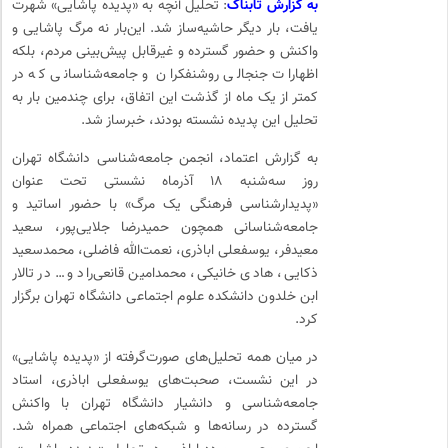
به گزارش تابناک
: تحلیل آنچه به «پدیده پاشایی» شهرت
یافت، بار دیگر حاشیه‌ساز شد. این‌بار نه مرگ پاشایی و
واکنش و حضور گسترده و غیرقابل پیش‌بینی مردم، بلکه
اظهارات جنجالی روشنفکران و جامعه‌شناسانی که در
کمتر از یک ماه از گذشت این اتفاق، برای چندمین بار به
تحلیل این پدیده نشسته بودند، خبرساز شد.
به گزارش اعتماد، انجمن جامعه‌شناسی دانشگاه تهران
روز سه‌شنبه ١٨ آذرماه نشستی تحت عنوان
«پدیدارشناسی فرهنگی یک مرگ» با حضور اساتید و
جامعه‌شناسانی همچون حمیدرضا جلایی‌پور، سعید
معیدفر، یوسفعلی اباذری، نعمت‌الله فاضلی، محمدسعید
ذکایی، هادی خانیکی، محمد‌امین قانعی‌راد و… در تالار
ابن خلدون دانشکده علوم اجتماعی دانشگاه تهران برگزار
کرد.
در میان همه تحلیل‌های صورت‌گرفته از «پدیده پاشایی»
در این نشست، صحبت‌های یوسفعلی اباذری، استاد
جامعه‌شناسی و دانشیار دانشگاه تهران با واکنش
گسترده در رسانه‌ها و شبکه‌های اجتماعی همراه شد.