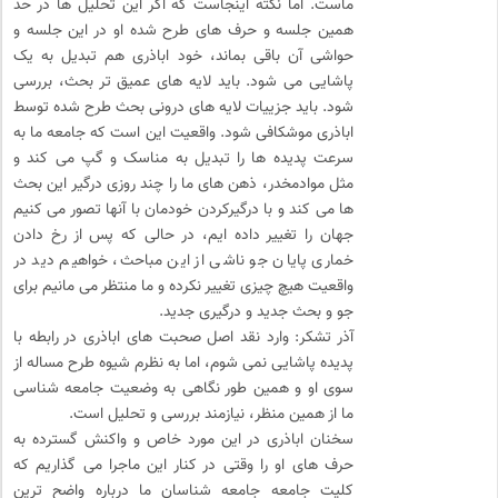
ماست. اما نکته اینجاست که اگر این تحلیل ها در حد
همین جلسه و حرف های طرح شده او در این جلسه و
حواشی آن باقی بماند، خود اباذری هم تبدیل به یک
پاشایی می شود. باید لایه های عمیق تر بحث، بررسی
شود. باید جزییات لایه های درونی بحث طرح شده توسط
اباذری موشکافی شود. واقعیت این است که جامعه ما به
سرعت پدیده ها را تبدیل به مناسک و گپ می کند و
مثل موادمخدر، ذهن های ما را چند روزی درگیر این بحث
ها می کند و با درگیرکردن خودمان با آنها تصور می کنیم
جهان را تغییر داده ایم، در حالی که پس از رخ دادن
خماری پایان جو ناشی از این مباحث، خواهیم دید در
واقعیت هیچ چیزی تغییر نکرده و ما منتظر می مانیم برای
جو و بحث جدید و درگیری جدید.
آذر تشکر: وارد نقد اصل صحبت های اباذری در رابطه با
پدیده پاشایی نمی شوم، اما به نظرم شیوه طرح مساله از
سوی او و همین طور نگاهی به وضعیت جامعه شناسی
ما از همین منظر، نیازمند بررسی و تحلیل است.
سخنان اباذری در این مورد خاص و واکنش گسترده به
حرف های او را وقتی در کنار این ماجرا می گذاریم که
کلیت جامعه جامعه شناسان ما درباره واضح ترین