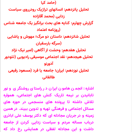
(حامد کیا
تحلیل پانزدهم: انسانهای تراژیک رودرروی سیاست
زدایی (محمد آقازاده
گزارش چهارم: کنایه های بحث برانگیز یک جامعه شناس
(روزنامه اعتماد
تحلیل شانزدهم: داستان دو مرگ؛ مهوش و پاشایی
(سرگه بارسقیان
تحلیل هفدهم: وحشت از آگاهی (امیر نیک نژاد
تحلیل هیجدهم: نقد اجتماعی موسیقی رادیویی (تئودور
آدورنو
تحلیل نوزدهم: ایران؛ جامعه یا فرد (مسعود رفیعی
طالقانی
اشاره: انجمن هامون ایران در راستای روشنگری و نور
تابانیدن بر نیمه تاریک کنش های اجتماعی، همواره
تلاش داشته تا پرونده های منسجمی در حوزه های
مسائل اجتماعی و فرهنگی تهیه و تدوین ببیند. در همین
زمینه و در جریان مجادله ای که دکتر یوسف علی اباذری
درباب مساله مردم و سیاست زدایی کردن از جامعه
داشت و این مجادله لفظی در همایشی رخ داد که