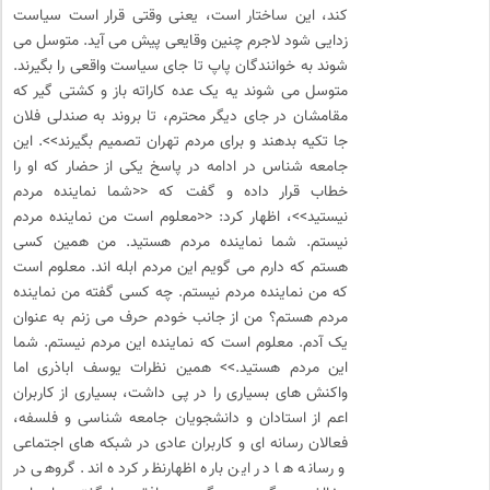
کند، این ساختار است، یعنی وقتی قرار است سیاست
زدایی شود لاجرم چنین وقایعی پیش می آید. متوسل می
شوند به خوانندگان پاپ تا جای سیاست واقعی را بگیرند.
متوسل می شوند یه یک عده کاراته باز و کشتی گیر که
مقامشان در جای دیگر محترم، تا بروند به صندلی فلان
جا تکیه بدهند و برای مردم تهران تصمیم بگیرند>>. این
جامعه شناس در ادامه در پاسخ یکی از حضار که او را
خطاب قرار داده و گفت که <<شما نماینده مردم
نیستید>>، اظهار کرد: <<معلوم است من نماینده مردم
نیستم. شما نماینده مردم هستید. من همین کسی
هستم که دارم می گویم این مردم ابله اند. معلوم است
که من نماینده مردم نیستم. چه کسی گفته من نماینده
مردم هستم؟ من از جانب خودم حرف می زنم به عنوان
یک آدم. معلوم است که نماینده این مردم نیستم. شما
این مردم هستید.>> همین نظرات یوسف اباذری اما
واکنش های بسیاری را در پی داشت، بسیاری از کاربران
اعم از استادان و دانشجویان جامعه شناسی و فلسفه،
فعالان رسانه ای و کاربران عادی در شبکه های اجتماعی
و رسانه ها در این باره اظهارنظر کرده اند. گروهی در