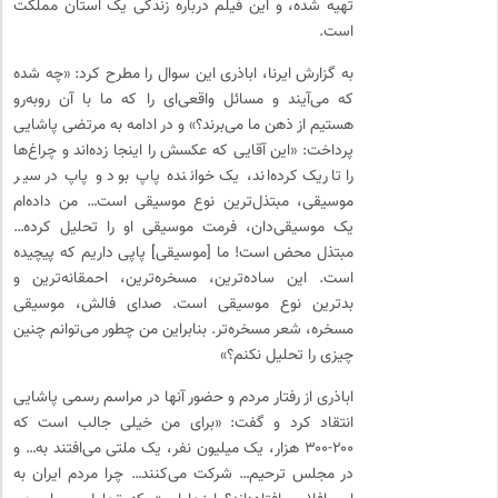
تهیه شده، و این فیلم درباره زندگی یک استان مملکت
است.
به گزارش ایرنا، اباذری این سوال را مطرح کرد: «چه شده
که می‌آیند و مسائل واقعی‌ای را که ما با آن روبه‌رو
هستیم از ذهن ما می‌برند؟» و در ادامه به مرتضی پاشایی
پرداخت: «این آقایی که عکسش را اینجا زده‌اند و چراغ‌ها
را تاریک کرده‌اند، یک خواننده پاپ بود و پاپ در سیر
موسیقی، مبتذل‌ترین نوع موسیقی است… من داده‌ام
یک موسیقی‌دان، فرمت موسیقی او را تحلیل کرده…
مبتذل محض است! ما [موسیقی] پاپی داریم که پیچیده
است. این ساده‌ترین، مسخره‌ترین، احمقانه‌ترین و
بدترین نوع موسیقی است. صدای فالش، موسیقی
مسخره، شعر مسخره‌تر. بنابراین من چطور می‌توانم چنین
چیزی را تحلیل نکنم؟»
اباذری از رفتار مردم و حضور آنها در مراسم رسمی پاشایی
انتقاد کرد و گفت: «برای من خیلی جالب است که
۲۰۰-۳۰۰ هزار، یک میلیون نفر، یک ملتی می‌افتند به… و
در مجلس ترحیم… شرکت می‌کنند… چرا مردم ایران به