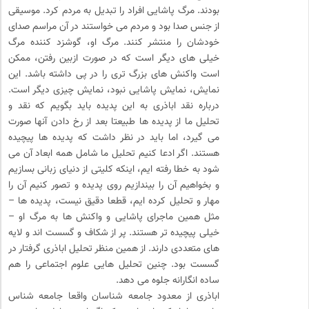
بودند. مرگ پاشایی افراد را تبدیل به مردم کرد. موسیقی
از جنس صدا بود و مردم می خواستند در آن مراسم صدای
خودشان را منتشر کنند. مرگ او، گوشزد کننده مرگ
خیلی های دیگر است که در صورت ازبین رفتن، ممکن
است واکنش های بزرگ تری را در پی داشته باشد. این
نمایش، نمایش پاشایی نبود، نمایش چیزی دیگر است.
درباره نقد اباذری به این پدیده باید بگویم که نقد و
تحلیل ما از پدیده ها طبیعتا بعد از رخ دادن آنها صورت
می گیرد، اما باید در نظر داشت که پدیده ها پیچیده
هستند. اگر ادعا کنیم تحلیل ما شامل همه ابعاد آن می
شود به خطا رفته ایم، اینکه کلیتی از دنیای زبانی بسازیم
و بخواهیم آن را بیندازیم روی پدیده و تصور کنیم آن را
مهار و تحلیل کرده ایم، قطعا دقیق نیست، پدیده ها –
مثل همین ماجرای پاشایی و واکنش ها به مرگ او –
خیلی پیچیده تر هستند. پر از شکاف و گسست اند و لایه
های متعددی دارند. از همین منظر تحلیل اباذری گرفتار در
گسست بود. چنین تحلیل هایی علوم اجتماعی را هم
ساده انگارانه جلوه می دهد.
اباذری از معدود جامعه شناسان واقعا جامعه شناس