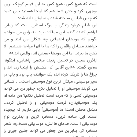
است که هیچ کس، هیچ کس به این فیلم کوچک ترین
توجهی نکرد و حتی شما هم که اینجا هستید نمی دانید
که چنین فیلمی ساخته شده و نمایش داده شده.
این فیلم درباره زندگی و مرگ استانی است که زمانی
فراهم کننده گندم این مملکت بود. بنابراین می خواهم
بگویم که مودهای اجتماعی چه شکلی می آیند و می
خواهند مسایل واقعی را که ما با آنها مواجه هستیم، از
ذهن ما ببرند. اما این مودها حقیقی اند، واقعی اند.>>
اباذری سپس در تحلیل پدیده مرتضی پاشایی، اینگونه
سخن گفت: <<این آقایی که عکسش را اینجا زده اند و
چراغ ها را تاریک کرده اند، یک خواننده پاپ بود و پاپ در
سیر موسیقی، مبتذل ترین نوع موسیقی است… . کسانی
می گویند موسیقی او را تحلیل نکن، چطور من می توانم
موسیقی کسی را که مرده است تحلیل نکنم؟ من داده ام
یک موسیقیدان، فرمت موسیقی او را تحلیل کرده…
مبتذل محض است! ما [موسیقی] پاپی داریم که پیچیده
است. این ساده ترین، مسخره ترین و بدترین نوع
موسیقی است. صدای فالش، موسیقی مسخره، شعر
مسخره تر. بنابراین من چطور می توانم چنین چیزی را