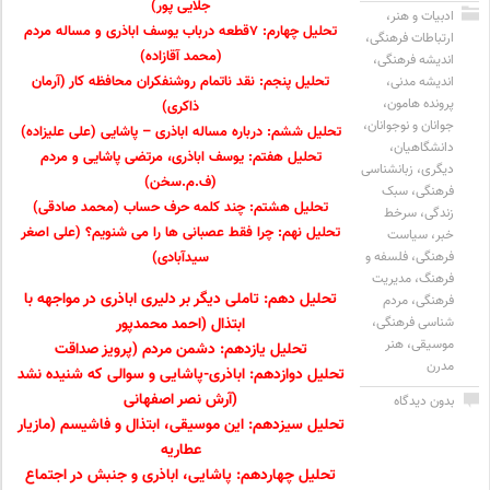
جلایی پور)
ادبیات و هنر
،
تحلیل چهارم: ۷قطعه درباب یوسف اباذری و مساله مردم
ارتباطات فرهنگی
،
(محمد آقازاده)
اندیشه فرهنگی
،
تحلیل پنجم: نقد ناتمام روشنفکران محافظه کار (آرمان
اندیشه مدنی
،
پرونده هامون
،
ذاکری)
جوانان و نوجوانان
،
تحلیل ششم: درباره مساله اباذری – پاشایی (علی علیزاده)
دانشگاهیان
،
تحلیل هفتم: یوسف اباذری، مرتضی پاشایی و مردم
دیگری
،
زبانشناسی
(ف.م.سخن)
فرهنگی
،
سبک
تحلیل هشتم: چند کلمه حرف حساب (محمد صادقی)
زندگی
،
سرخط
تحلیل نهم: چرا فقط عصبانی ها را می شنویم؟ (علی اصغر
خبر
،
سیاست
سیدآبادی)
فرهنگی
،
فلسفه و
فرهنگ
،
مدیریت
تحلیل دهم: تاملی دیگر بر دلیری اباذری در مواجهه با
فرهنگی
،
مردم
شناسی فرهنگی
،
ابتذال (احمد محمدپور
موسیقی
،
هنر
تحلیل یازدهم: دشمن مردم (پرویز صداقت
مدرن
تحلیل دوازدهم: اباذری-پاشایی و سوالی که شنیده نشد
(آرش نصر اصفهانی
بدون دیدگاه
تحلیل سیزدهم: این موسیقی، ابتذال و فاشیسم (مازیار
عطاریه
تحلیل چهاردهم: پاشایی، اباذری و جنبش در اجتماع