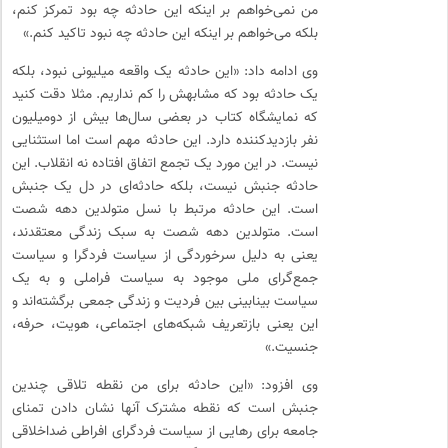
من نمی‌خواهم بر اینکه این حادثه چه بود تمرکز کنم،
بلکه می‌خواهم بر اینکه این حادثه چه نبود تاکید کنم.»
وی ادامه داد: «این حادثه یک واقعه میلیونی نبود، بلکه
یک حادثه بود که مشابهش را کم نداریم. مثلا دقت کنید
که نمایشگاه کتاب در بعضی سال‌ها بیش از دومیلیون
نفر بازدیدکننده دارد. این حادثه مهم است اما استثنایی
نیست. در این مورد یک تجمع اتفاق افتاده نه انقلاب. این
حادثه جنبش نیست، بلکه حادثه‌ای در دل یک جنبش
است. این حادثه مرتبط با نسل متولدین دهه شصت
است. متولدین دهه شصت به سبک زندگی معتقدند،
یعنی به دلیل سرخوردگی از سیاست فردگرا و سیاست
جمع‌گرای ملی موجود به سیاست فراملی و به یک
سیاست بینابینی بین فردیت و زندگی جمعی برگشته‌اند و
این یعنی بازتعریف شبکه‌های اجتماعی، هویت، حرفه،
جنسیت.»
وی افزود: «این حادثه برای من نقطه تلاقی چندین
جنبش است که نقطه مشترک آنها نشان دادن تمنای
جامعه برای رهایی از سیاست فردگرای افراطی ضداخلاقی