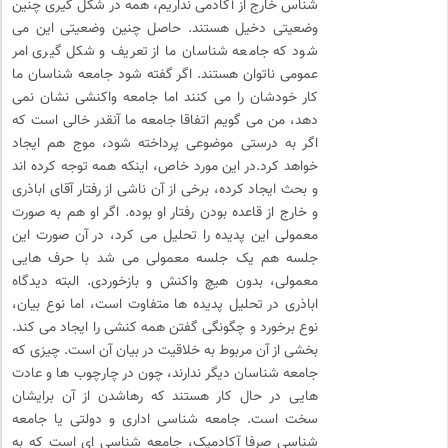
شناس خارج از آکادمی نداریم، همه در شکل گیری چنین
وضعیتی دخیل هستند. حاصل چنین وضعیتی این می
شود که جامعه شناسان ما از تعریف و شکل گیری امر
عمومی ناتوان هستند. اگر گفته شود جامعه شناسان ما
کار خودشان را می کنند اما جامعه واکنشی نشان نمی
دهد، من می گویم اتفاقا جامعه ما آنقدر خالی است که
اگر به درستی موضوعی پرداخته شود، موج هم ایجاد
خواهد کرد.در این مورد خاص، اینکه همه توجه کرده اند
و بحث ایجاد کرده، برخی از آن ناشی از رفتار آقای اباذری
و خارج از قاعده بودن رفتار او بوده. اگر او هم به صورت
معمولی این پدیده را تحلیل می کرد، در آن صورت این
جلسه هم یک جلسه معمولی می شد با حرف هایی
معمولی، بدون هیچ واکنش و بازخوردی. البته دیدگاه
اباذری در تحلیل پدیده ها متفاوت است، اما نوع بیان،
نوع برخورد و چگونگی گفتن همه کنشی را ایجاد می کند.
بخشی از آن مربوط به خلاقیت در بیان آن است. چیزی که
جامعه شناسان دیگر ندارند، چون در چارچوب ها و عادت
هایی در حال کار هستند که رهاشدن از آن برایشان
سخت است. جامعه شناسی اداری و دولتی یا جامعه
شناسی صرفا آکادمیک، جامعه شناسی ای است که به