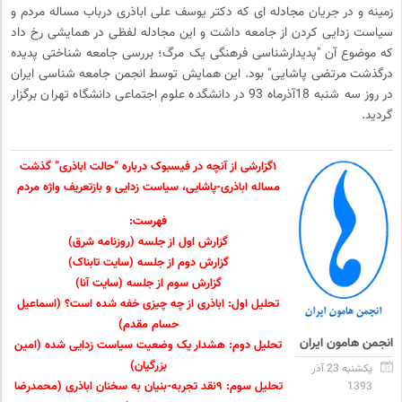
زمینه و در جریان مجادله ای که دکتر یوسف علی اباذری درباب مساله مردم و
سیاست زدایی کردن از جامعه داشت و این مجادله لفظی در همایشی رخ داد
که موضوع آن "پدیدارشناسی فرهنگی یک مرگ؛ بررسی جامعه شناختی پدیده
درگذشت مرتضی پاشایی" بود. این همایش توسط انجمن جامعه شناسی ایران
در روز سه شنبه 18آذرماه 93 در دانشگده علوم اجتماعی دانشگاه تهران برگزار
گردید.
۱گزارشی از آنچه در فیسبوک درباره “حالت اباذری” گذشت
مساله اباذری-پاشایی، سیاست زدایی و بازتعریف واژه مردم
فهرست:
گزارش اول از جلسه (روزنامه شرق)
گزارش دوم از جلسه (سایت تابناک)
گزارش سوم از جلسه (سایت آنا)
تحلیل اول: اباذری از چه چیزی خفه شده است؟ (اسماعیل
حسام مقدم)
انجمن هامون ایران
تحلیل دوم: هشدار یک وضعیت سیاست زدایی شده (امین
بزرگیان)
یکشنبه 23 آذر
تحلیل سوم: ۹نقد تجربه-بنیان به سخنان اباذری (محمدرضا
1393