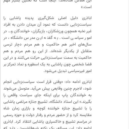
این افلاس افتاده‌اند؟ اینجا است که تحلیل بسیار مهم
است.»
اباذری دلیل اصلی شکل‌گیری پدیده پاشایی را
سیاست‌زدایی دانست که نمود آن میدان دادن به افراد
غیر نخبه همچون ورزشکاران، بازیگران، خوانندگان و… در
امور سیاسی است. به گفته این مدرس دانشگاه، در
سال‌های اخیر هم حاکمیت و هم مردم دچار ترسی
متقابل از یکدیگر شده‌اند. از این رو هم مردم و هم
حاکمیت به سمت سیاست‌زدایی حرکت می‌کنند و در این
فضا شخصی چون پاشایی به یک اسطوره و نماد تمرکز بر
امور غیرسیاسی تبدیل می‌شود.
اباذری ادامه داد: «وقتی قرار است سیاست‌زدایی انجام
شود، لاجرم چنین وقایعی پیش می‌آید. متوسل می‌شوند
به خوانندگان پاپ برای اینکه جای سیاست واقعی را
بگیرند.» این استاد دانشگاه، تشییع جنازه مرتضی پاشایی
را با تشییع جنازه خواننده کوچه و بازاری زمان شاه
مقایسه کرد و از حضور مردم و رفتار دولت و حوزه رسمی
در مراسم تشییع و خاکسپاری پاشایی انتقاد کرد. اباذری
ادامه داد: این مساله، یک نکته شبه‌فاشیستی دارد که