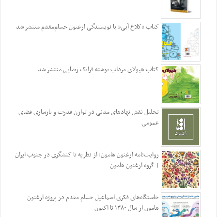
کتاب “کلاغ آبی” با نویسندگی ارغنون حسام‌مقدم منتشر شد
کتاب هیولای مرداب نوشته فرانک رضایی منتشر شد
تحلیل نقش نهادهای مدنی در توازن قدرت و بازسازی فضای
عمومی
روایت‌نامه ارغنون هامون: از نظریه تا کنشگری در جنوب ایران
| گروه ارغنون هامون
خاستگاه‌های فکری اسماعیل حسام مقدم در پروژه ارغنون
هامون از سال ۱۳۸۰ تا اکنون