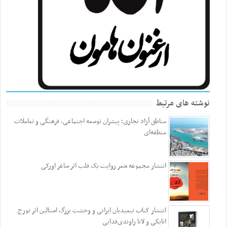
نوشته های مرتبط
مناطق آزاد تجاری؛ پیشران توسعه اجتماعی، فرهنگی و تعاملات
منطقه‌ای
انتشار مجموعه شعر روایت یک قلب اثر ساغر اورکی
انتشار کتاب تبعیدیان ایرانی و وحشت بزرگ استالین اثر تورج
اتابکی و لانا راوندی‌فدایی