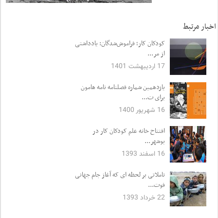
اخبار مرتبط
کودکان کار؛ فراموش‌شدگان: یادداشتی
از مر...
17 اردیبهشت 1401
یازدهمین شماره فصلنامه نامه هامون
برای ت...
16 شهریور 1400
افتتاح خانه علم کودکان کار در
بوشهر...
16 اسفند 1393
تاملاتی بر لحظه ای که آغاز جام جهانی
فوت...
22 خرداد 1393