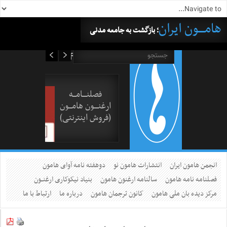
هامــــون ایران
؛ بازگشت به جامعه مدنی
۱۶ مرداد ۱۴۰۵
فصلنــــامـــه
ارغنــــون هامـــون
(فروش اینترنتی)
انجمن هامون ایران
انتشارات هامون نو
دوهفته نامه آوای هامون
فصلنامه نامه هامون
سالنامه ارغنون هامون
بنیاد نیکوکاری ارغنــون
مرکز دیده بان ملی هامون
کانون ترجمان هامون
درباره ما
ارتباط با ما