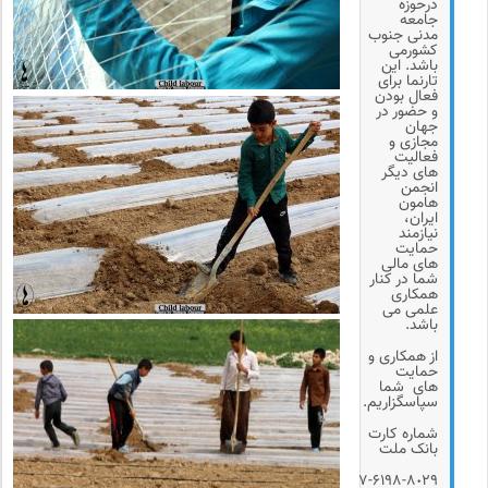
درحوزه
جامعه
مدنی جنوب
کشورمی
باشد. این
تارنما برای
فعال بودن
و حضور در
جهان
مجازی و
فعالیت
های دیگر
انجمن
هامون
ایران،
نیازمند
حمایت
های مالی
شما در کنار
همکاری
علمی می
باشد.
از همکاری و
حمایت
های شما
سپاسگزاریم.
شماره کارت
بانک ملت
۶۱٠۴-۳۳۷۷-۶۱۹۸-۸٠۲۹