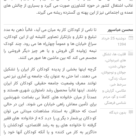
غالب اشتغال کشور در حوزه کشاورزی صورت می گیرد و بسیاری از چالش های
عمده ی اجتماعی نیز از این پهنه ی گسترده ریشه می گیرند.
محسن عباسپور
تا نامی از کودکان کار به میان می آید، غالباً ذهن به مدد
تبلیغ و تکرار و بازتکرار تصاویر کلیشه ای از این کودکان،
دوشنبه 25 خرداد
سراغ خیابان ها و عموماً چهارراه ها می رود. چند کودک
1394
نیمه ژولیده گل فروش و یا هر چیز دیگر فروشی را
اقلیت ها
،
تشکل
مجسم می کند که بین ماشین ها عبور می کنند.
های غیردولتی
،
جهانی شدن
،
گرچه اینها بخشی از پدیده کودکان کار ایران را تشکیل
جوانان و نوجوانان
،
می دهند، اما حتی به عنوان یک جامعه ی آماری نیز نمی
سبک زندگی
،
توانند معرف وضعیت جامعه حقیقی کودکان کار ایران
سرخط خبر
،
باشند. اینها غالباً محصول رشد نامتوازن شهری هستند و
عکاسی
،
گزارش و
گفت و گو
،
مردم
عمدتاً از میان خانواده های کاملاً بی بضاعت شهرنشین
شناسی فرهنگی
برای تأمین معاش راهی خیابان می شوند. این در حالی
است که حداقل به استناد مشاهدات میدانی می توان
بدون دیدگاه
کودکان پرشمار دیگری را دید که از خانواده های فقیر
گرفته تا خانواده های رو به رشد اقتصادی، کودکشان را
«ناگزیر به کار می کنند» و یا آنکه کودکان آنها خود را