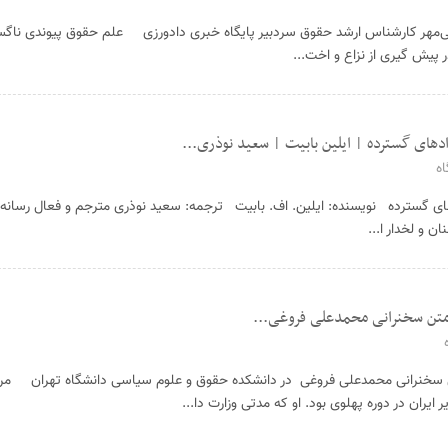
ی‌مهر کارشناس ارشد حقوق سردبیر پایگاه خبری دادورزی علم حقوق پیوندی ناگس
پیش گیری از نزاع و اخت...
دهای گسترده | ایلین بابیت | سعید نوذری...
ه
های گسترده نویسنده: ایلین. اف. بابیت ترجمه: سعید نوذری مترجم و فعال رسانه
 و لخدار ا...
متن سخنرانی محمدعلی فروغی...
ن سخنرانی محمدعلی فروغی در دانشکده حقوق و علوم سیاسی دانشگاه تهران مر
ر ایران در دوره پهلوی بود. او که مدتی وزارت دا...