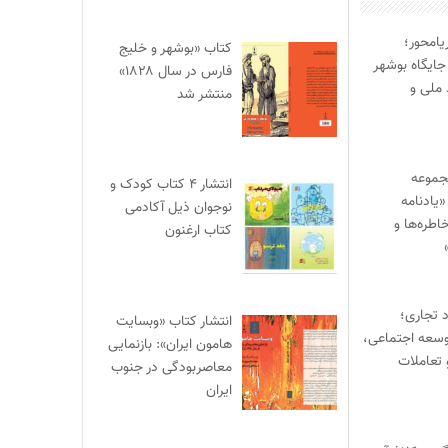
یامحور؛
کتاب «بوشهر و خلیج
جایگاه بوشهر
فارس در سال ۱۸۲۸»
 ملی و
منتشر شد
جموعه
انتشار ۴ کتاب کودک و
یادنامه
نوجوان ذیل آکادمی
اطره‌ها و
کتاب ارغنون
د تجاری؛
انتشار کتاب «وبسایت
وسعه اجتماعی،
هامون ایران»: بازنمایی
 تعاملات
معاصربودگی در جنوب
ایران