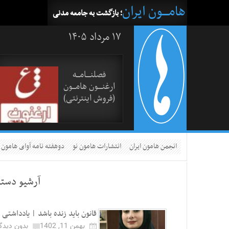
هامــــون ایران
؛ بازگشت به جامعه مدنی
۱۷ مرداد ۱۴۰۵
فصلنــــامـــه
ارغنــــون هامـــون
(فروش اینترنتی)
انجمن هامون ایران
انتشارات هامون نو
دوهفته نامه آوای هامون
آرشیو دسته
قانون باید زنده باشد | یادداشتی 
بهمن 11, 1402
بدون دیدگا