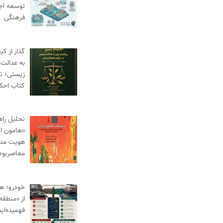
توسعه اج
فرهنگی
گذار از ک
به عدالت 
زیستی؛ ت
کتاب احک
تحلیل راه
«هامون ای
هویت مدنی
معاصربود
خودرو؛ ه
از «منطقه 
فهمیده‌ای