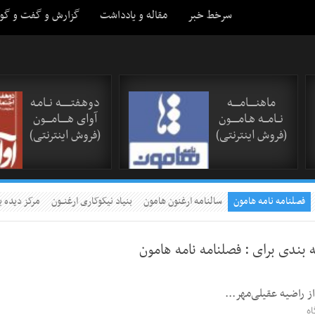
سرخط خبر
مقاله و یادداشت
گزارش و گفت و گو
ماهنـــــامـــــه
دوهـفتـــــــه نــامـه
نــامـــه هـامـــــون
آوای هـــــامــــون
(فروش اینترنتی)
(فروش اینترنتی)
فصلنامه نامه هامون
سالنامه ارغنون هامون
بنیاد نیکوکاری ارغنــون
مرکز دیده ب
 بندی برای :
فصلنامه نامه هامون
از راضیه عقیلی‌مهر...
ه