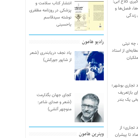
یری کلاغ آبی:
انتشار کتاب سلامت و
‌ها، فصل‌ها و
پزشکی در روزنامه مظفری
 زندگی
نوشته سیدقاسم
یاحسینی
رادیو هامون
 چه نیتی
ابه‌ای از استاد
یاد نجف دریابندری (شعر
لکیان
از شاپور جورکش)
د تجاری بوشهر؛
ی بازتعریف
کجای جهان بگذارمت
خی یک بندر
(شعر و صدای شاعر:
منوچهر آتشی)
 تجاری؛ از
ویترین هامون
صاد تا پیشران