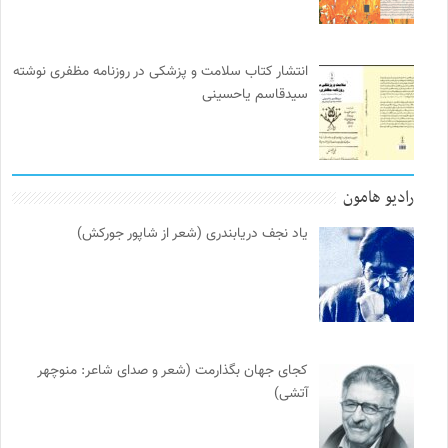
انتشار کتاب سلامت و پزشکی در روزنامه مظفری نوشته
سیدقاسم یاحسینی
رادیو هامون
یاد نجف دریابندری (شعر از شاپور جورکش)
کجای جهان بگذارمت (شعر و صدای شاعر: منوچهر
آتشی)