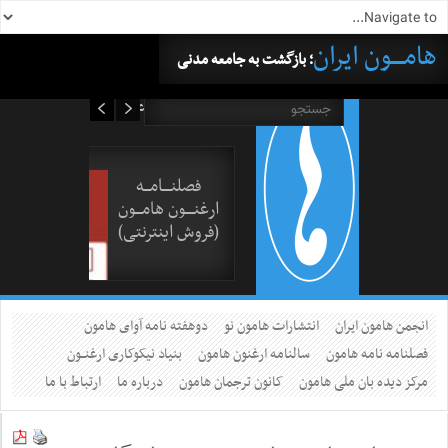
هامــــون ایران
؛ بازگشت به جامعه مدنی
۱۷ مرداد ۱۴۰۵
فصلنــــامـــه
ارغنــــون هامـــون
(فروش اینترنتی)
انجمن هامون ایران
انتشارات هامون نو
دوهفته نامه آوای هامون
فصلنامه نامه هامون
سالنامه ارغنون هامون
بنیاد نیکوکاری ارغنــون
مرکز دیده بان ملی هامون
کانون ترجمان هامون
درباره ما
ارتباط با ما