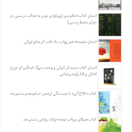
انتشار کتاب احکام سبز (رویکردی نوین به عدالت ترمیمی در
جرایم محیط‌ زیستی)
انتشار مجموعه شعر روایت یک قلب اثر ساغر اورکی
انتشار کتاب تبعیدیان ایرانی و وحشت بزرگ استالین اثر تورج
اتابکی و لانا راوندی‌فدایی
کتاب “کلاغ آبی” با نویسندگی ارغنون حسام‌مقدم منتشر شد
کتاب هیولای مرداب نوشته فرانک رضایی منتشر شد