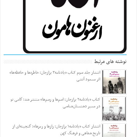
نوشته های مرتبط
انتشار جلد سوم کتاب «یادنامه۳ برازجان؛ خاطره‌ها و حافظه‌ها»
اثر مسعود آتشی
کتاب «یادنامه۲ برازجان؛ اسم‌ها و رسم‌ها» منتشر شد؛ گامی نو
در مسیر دشتستان‌شناسی
انتشار کتاب «یادنامه۱ برازجان؛ رازها و رمزها»؛ گنجینه‌ای از
تاریخ شفاهی و فرهنگ کهن