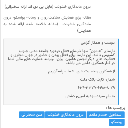
درون ماندگاری خشونت
(فایل پی دی اف ارائه سخنرانی)
مقاله برای همایش سلامت روان و رسانه- یونسکو- درون
ماندگاری خشونت
(مقاله خلاصه شده ارائه شده به
همایش)
دوست و همکار گرامی
تارنمای “هامون” تنها تارنمای فعال درحوزه جامعه مدنی جنوب
کشورمی باشد. این تارنما برای فعال بودن و حضور در جهان مجازی و
فعالیت های دیگر انجمن هامون ایران، نیازمند حمایت های مالی شما
در کنار همکاری علمی می باشد.
از همکاری و حمایت های شما سپاسگزاریم.
شماره کارت بانک ملت
۶۱٠۴-۳۳۷۷-۶۱۹۸-۸٠۲۹
به نام سیده مهدیه امیری دشتی
برچسب ها :
اسماعیل حسام مقدم
درون ماندگاری خشونت
متن سحنرانی
یونسکو