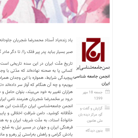
یاد زنده‌یاد اُستاد محمدرضا شجریان جاودانه 
صبر بسیار بباید پدر پیر فلک را/ تا دگر مادر گ
تاریخ ملّت ایران در این سده تاریخی است 
کسانی پا به صحنه نهاده‌اند که مدّتی با وجدا
انجمن جامعه شناسی
پیچیدگی شرایط، همواره با این وجدان همراه بو
ایران
بپویم» و چه آن هنگام که آواز سر داده‌اند «
هزاران تغییر به خود می‌بینَد، بتوان حامل و
جمعه 18 مهر
1399
درود بر محّمدرضا شجریان هنرمند نامیِ ایران ک
انجمن جامعه‌شناسیِ ایران درگذشتِ این هنرم
گزارش و گفت و
خلّاقانه کوشید، دامن شرافتِ اخلاقی و پایبند
گو
،
مرکز دیده بان
خانوادۀ استاد، به ملّت شریف ایران و به هن
ملی هامون
فرهنگی ایران و جهان در مسیر نیل به صُلح 
بدون دیدگاه
یادش گرامی و راهش به‌راستی پُر رهرو و ماند