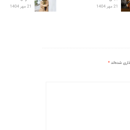
21 مهر 1404
21 مهر 1404
اری شده‌اند
*