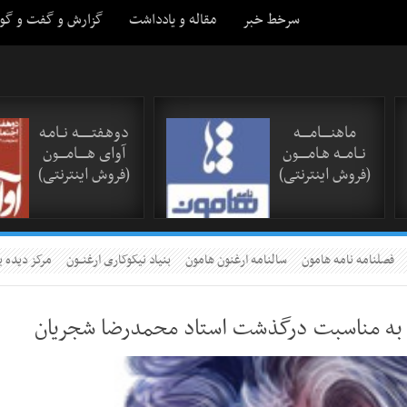
سرخط خبر
مقاله و یادداشت
گزارش و گفت و گو
ماهنـــــامـــــه
دوهـفتـــــــه نــامـه
نــامـــه هـامـــــون
آوای هـــــامــــون
(فروش اینترنتی)
(فروش اینترنتی)
فصلنامه نامه هامون
سالنامه ارغنون هامون
بنیاد نیکوکاری ارغنــون
مرکز دیده ب
ن به مناسبت درگذشت استاد محمدرضا شجریان