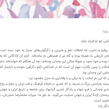
باد!
یتی چو تو فرزند بزاید
پرفراز و نشیب که لحظات تلخ و شیرین و دگرگونی‌های بسیار به خود دیده است. 
ن تاریخی ما همراه بوده و گاه نیز از همراهی باز مانده‌اند. خُرّم آن آزادگانی که به
ده و خود نمود و نمونۀ مثالیِ این وجدان بوده‌اند؛ چه آن هنگام که خوانده‌اند «تفنگ
تفنگت را زمین بگذار». مهم آن است که در کشاکشِ ایّامِ دگرگون شونده و ناپایدار ک
 حامی این وجدان بود.
ه این بارِ امانت را به نیکی و با وفاداری به منزل مقصود بُرد.
ند به‌راستی بزرگ و شریف را که عُمری در اِعتلاء فرهنگ و هنر ایران و دوام و رو
یِ وُجدانی را فرو ننهاد و یادگارِ عُمری گرانبهاء برای جامعه و تاریخ ایران و جهان 
رمندان آزادۀ ایران و جهان تسلیت می‌گوید. به باور ما، میراث محمدّرضا شجریان، 
جاوید است.
گار باد!