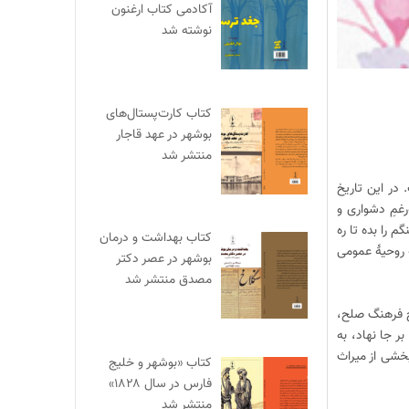
آکادمی کتاب ارغنون
نوشته شد
کتاب کارت‌پستال‌های
بوشهر در عهد قاجار
منتشر شد
در این تاریخ
‌رغمِ دشواری و
م را بده تا ره
کتاب بهداشت و درمان
ه روحیۀ عمومی
بوشهر در عصر دکتر
مصدق منتشر شد
اج فرهنگ صلح،
بر جا نهاد، به
بخشی از میراث
کتاب «بوشهر و خلیج
فارس در سال ۱۸۲۸»
منتشر شد