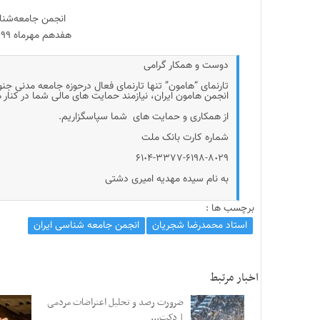
انجمن جامعه‌شناسی ا
هفدهم مهرماه ۱۳۹۹
دوست و همکار گرامی
تارنمای “هامون” تنها تارنمای فعال درحوزه جامعه مدنی جن
انجمن هامون ایران، نیازمند حمایت های مالی شما در کنار
از همکاری و حمایت های شما سپاسگزاریم.
شماره کارت بانک ملت
۶۱٠۴-۳۳۷۷-۶۱۹۸-۸٠۲۹
به نام سیده مهدیه امیری دشتی
برچسب ها :
استاد محمدرضا شجریان
انجمن جامعه شناسی ایران
اخبار مرتبط
ضرورت رصد و تحلیل اعتراضات مردمی
| دکت...