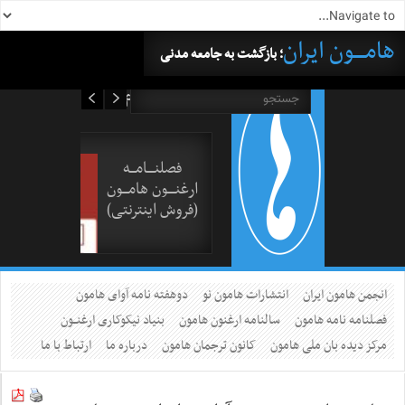
هامــــون ایران
؛ بازگشت به جامعه مدنی
۱۶ مرداد ۱۴۰۵
فصلنــــامـــه
ارغنــــون هامـــون
(فروش اینترنتی)
انجمن هامون ایران
انتشارات هامون نو
دوهفته نامه آوای هامون
فصلنامه نامه هامون
سالنامه ارغنون هامون
بنیاد نیکوکاری ارغنــون
مرکز دیده بان ملی هامون
کانون ترجمان هامون
درباره ما
ارتباط با ما