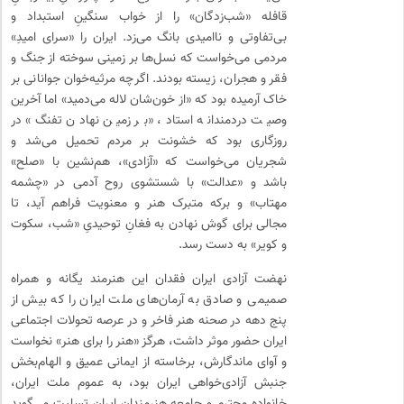
قافله «شب‌زدگان» را از خواب سنگینِ استبداد و
بی‌تفاوتی و ناامیدی بانگ می‌زد. ایران را «سرای امیدِ»
مردمی می‌خواست که نسل‌ها بر زمینی سوخته از جنگ و
فقر و هجران، زیسته بودند. اگرچه مرثیه‌خوان جوانانی بر
خاک آرمیده بود که «از خون‌شان لاله می‌دمید» اما آخرین
وصیت دردمندانه استاد، «بر زمین نهادن تفنگ» در
روزگاری بود که خشونت بر مردم تحمیل می‌شد و
شجریان می‌خواست که «آزادی»، هم‌نشین با «صلح»
باشد و «عدالت» با شستشوی روح آدمی در «چشمه
مهتاب» و برکه متبرک هنر و معنویت فراهم آید، تا
مجالی برای گوش نهادن به فغانِ توحیدیِ «شب، سکوت
و کویر» به دست رسد.
نهضت آزادی ایران فقدان این هنرمند یگانه و همراه
صمیمی و صادق به آرمان‌های ملت ایران را که بیش از
پنج دهه در صحنه هنر فاخر و در عرصه تحولات اجتماعی
ایران حضور موثر داشت، هرگز «هنر را برای هنر» نخواست
و آوای ماندگارش، برخاسته از ایمانی عمیق و الهام‌بخش
جنبش آزادی‌خواهی ایران بود، به عموم ملت ایران،