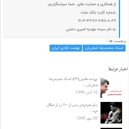
از همکاری و حمایت های شما سپاسگزاریم.
شماره کارت بانک ملت
۶۱٠۴-۳۳۷۷-۶۱۹۸-۸٠۲۹
به نام سیده مهدیه امیری دشتی
برچسب ها :
استاد محمدرضا شجریان
نهضت آزادی ایران
اخبار مرتبط
پرونده هامون(۲۶): استاد محمدرضا
شجریان...
16 آبان 1399
پیام هم‌دردی بیش از ۲۰۰ تن از فعالان
فره...
20 مهر 1399