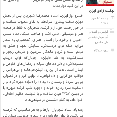
از صدای سخن عشق ندیدم خوش‌تر یادگاری که
در این گنبد دوار بماند
نهضت آزادی ایران
خسرو آواز ایران، استاد محمدرضا شجریان پس از تحمل
جمعه 18 مهر
دوران سخت بیماری، سرانجام به لقای محبوب شتافت و
1399
در جوار رحمت حق، آرام گرفت. شجریان نه فقط در صحنه
گزارش و گفت و
هنر و موسیقی، نامی آشنا و صاحب سبک، نماد سنتی
گو
،
مرکز دیده بان
اصیل و برخوردار از اعتبار ِ هنری ِ کم‌نظیری به شمار
ملی هامون
می‌آید، بلکه نوای دردمندش، ستایش تعهد و عشق به
بدون دیدگاه
مردم است و فریادِ ماندگارِ سرزمین و تاریخی رنجور و
ستم‌کشیده به نام «ایران»؛ چونان‌که آوای «ربنای
ممنوعه‌اش» یادآور دعاهای شبانه و رمضان‌های خلوص و
ایمان است. هم از این رو، آرمان‌خواهانه و بی‌هراس از
عواقبِ حق‌گرایی و دادخواهی، با نوایی گرم و در فصولی
پیاپی سرما و زمستان، «بیداد» را «ترانه مهر» کرد و از
«سکوت سرد زمان« خواند و «چهره شب گرفته میهن» را
در بهمن ۱۳۵۷ عیان ساخت و با شهامت عظیم اخلاقی،
فتوا داد، به گناهِ «نشستن در سیاهی‌ها».
زنده‌یاد استاد شجریان، بارها و به هر مناسبتی که فرصت
می‌یافت، با نوای جاودانه «مرغ سحر» چاووشیِ بیدارباشِ