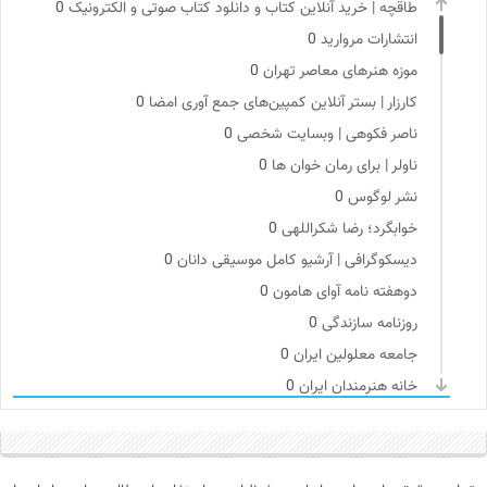
طاقچه | خرید آنلاین کتاب و دانلود کتاب صوتی و الکترونیک
0
انتشارات مروارید
0
موزه هنرهای معاصر تهران
0
کارزار | بستر آنلاین کمپین‌های جمع آوری امضا
0
ناصر فکوهی | وبسایت شخصی
0
ناولر | برای رمان خوان ها
0
نشر لوگوس
0
خوابگرد؛ رضا شکراللهی
0
دیسکوگرافی | آرشیو کامل موسیقی دانان
0
دوهفته نامه آوای هامون
0
روزنامه سازندگی
0
جامعه معلولین ایران
0
خانه هنرمندان ایران
0
انتشارات آگاه | نشر آگه
0
فرهنگستان هنر
0
نشر نی
0