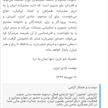
خانواده محترم و جامعه هنرمندان ایران تسلیت می‌گوید
و قدردان باور سبزی است که «درد مشترک» ایران را به
«رزم مشترکِ» همراهی و اتحاد ایرانیان، علاج
می‌خواست. برای آن مرحوم، شادی ابدی، آمرزش و
رحمت پروردگار و برای بازماندگان و خانواده محترم
ایشان، صبوری و شکیبایی مسئلت می‌کند و مردم ایران
را به نکوداشت و قدرشناسی از آن هنرمند مردم‌گرا فرا
می‌خواند. «صدای شجریان» شاید که خاموشی گرفت، اما
«سخن عشق» و «پیام شجریان» بر حافظه تاریخ و هنر
ایران، پایدار خواهد ماند:
«همراه شو عزیز؛ تنها نمان به‌ در»
نهضت آزادی ایران
۱۷ مهرماه ۱۳۹۹
دوست و همکار گرامی
تارنمای “هامون” تنها تارنمای فعال درحوزه جامعه مدنی جنوب
کشورمی باشد. این تارنما برای فعال بودن و حضور در جهان مجازی و
فعالیت های دیگر انجمن هامون ایران، نیازمند حمایت های مالی شما
در کنار همکاری علمی می باشد.