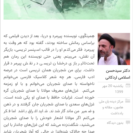
هِمینگْوی، نویسنده پیرمرد و دریا، بعد از دیدن فیلمی که
براساس رمانش ساخته بودند، گفته بود که هر وقت به
پیرمرد فکر می‌کنم او را در قالب اسپنسر تریسی، بازیگر
آن نقش، می‌بینم. یعنی حتی نویسنده این رمان هم
تحت‌تاثیر بازی درخشان تریسی در نقش پیرمرد قرار
داشت. برای من شجریان همان تریسی است در عرصه
دکتر سیدحسن
ادب فارسی. هر چه شعر کلاسیک فارسی می‌خوانم
اسلامی اردکانی
ناخواسته با صدای شجریان می‌خوانم و با او زمزمه
یکشنبه 20 مهر
می‌کنم. غزل‌های معروف مولانا با صدای شجریان گره
1399
خورده است. غزلیات حافظ با صدای او یکی شده است،
مرکز دیده بان ملی
غزل‌های سعدی با صدای شجریان جان گرفتند و در ذهن
هامون
،
مقاله و
و ضمیر من ماندگار شدند. شاید اغراق باشد اما فکر
یادداشت
می‌کنم اگر مولانا اشعار خودش را با صدای شجریان
بدون دیدگاه
می‌شنید، شگفت‌زده می‌شد که این غزل‌های جاندار با این
صدا چه چالاک شده‌اند! در حالی که آواز شجریان شاید