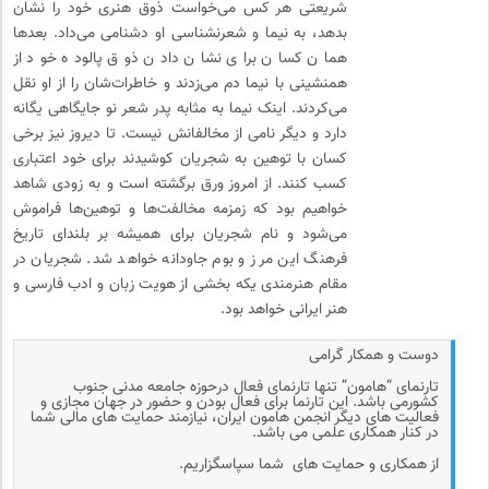
شریعتی هر کس می‌خواست ذوق هنری خود را نشان
بدهد، به نیما و شعرنشناسی او دشنامی می‌داد. بعدها
همان کسان برای نشان دادن ذوق پالوده خود از
همنشینی با نیما دم می‌زدند و خاطرات‌شان را از او نقل
می‌کردند. اینک نیما به مثابه پدر شعر نو جایگاهی یگانه
دارد و دیگر نامی از مخالفانش نیست. تا دیروز نیز برخی
کسان با توهین به شجریان کوشیدند برای خود اعتباری
کسب کنند. از امروز ورق برگشته است و به زودی شاهد
خواهیم بود که زمزمه مخالفت‌ها و توهین‌ها فراموش
می‌شود و نام شجریان برای همیشه بر بلندای تاریخ
فرهنگ این مرز و بوم جاودانه خواهد شد. شجریان در
مقام هنرمندی یکه بخشی از هویت زبان و ادب فارسی و
هنر ایرانی خواهد بود.
دوست و همکار گرامی
تارنمای “هامون” تنها تارنمای فعال درحوزه جامعه مدنی جنوب
کشورمی باشد. این تارنما برای فعال بودن و حضور در جهان مجازی و
فعالیت های دیگر انجمن هامون ایران، نیازمند حمایت های مالی شما
در کنار همکاری علمی می باشد.
از همکاری و حمایت های شما سپاسگزاریم.