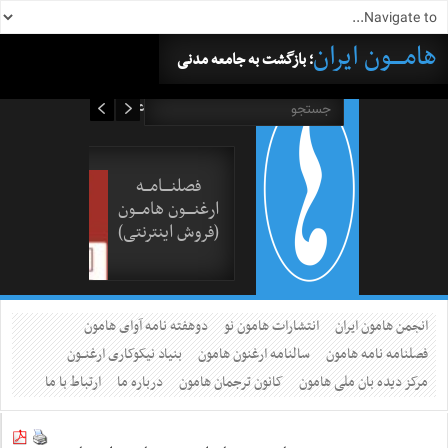
هامــــون ایران
؛ بازگشت به جامعه مدنی
۱۷ مرداد ۱۴۰۵
فصلنــــامـــه
ارغنــــون هامـــون
(فروش اینترنتی)
انجمن هامون ایران
انتشارات هامون نو
دوهفته نامه آوای هامون
فصلنامه نامه هامون
سالنامه ارغنون هامون
بنیاد نیکوکاری ارغنــون
مرکز دیده بان ملی هامون
کانون ترجمان هامون
درباره ما
ارتباط با ما