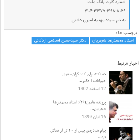
شماره کارت بانک ملت
۶۱٠۴-۳۳۷۷-۶۱۹۸-۸٠۲۹
به نام سیده مهدیه امیری دشتی
برچسب ها :
استاد محمدرضا شجریان
دکتر سیدحسن اسلامی اردکانی
اخبار مرتبط
ده نکته برای کنشگران حقوق
حیوانات | دکتر...
12 اسفند 1402
پرونده هامون(۲۶): استاد محمدرضا
شجریان...
16 آبان 1399
پیام هم‌دردی بیش از ۲۰۰ تن از فعالان
فره...