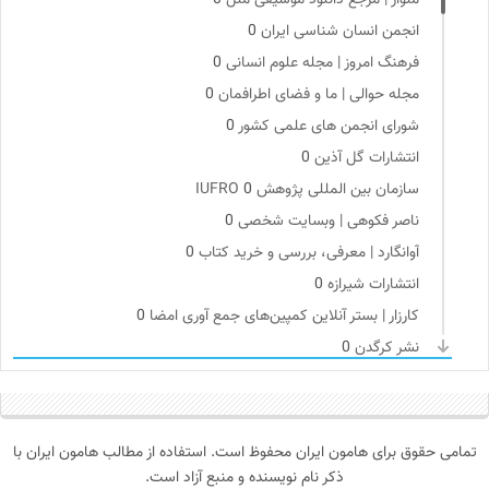
انجمن انسان شناسی ایران
0
فرهنگ امروز | مجله علوم انسانی
0
مجله حوالی | ما و فضای اطرافمان
0
شورای انجمن های علمی کشور
0
انتشارات گل آذین
0
سازمان بین المللی پژوهش IUFRO
0
ناصر فکوهی | وبسایت شخصی
0
آوانگارد | معرفی، بررسی و خرید کتاب
0
انتشارات شیرازه
0
کارزار | بستر آنلاین کمپین‌های جمع آوری امضا
0
نشر کرگدن
0
انجمن ایرانی مطالعات زنان
0
ناولر | برای رمان خوان ها
0
انتشارات هرمس
0
تمامی حقوق برای هامون ایران محفوظ است. استفاده از مطالب هامون ایران با
جار | کیوسک دیجیتال مطبوعات
0
ذکر نام نویسنده و منبع آزاد است.