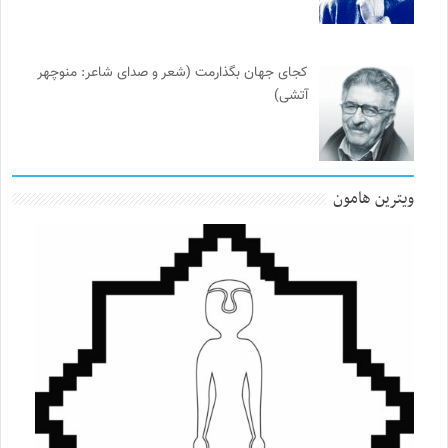
کجای جهان بگذارمت (شعر و صدای شاعر: منوچهر
آتشی)
ویترین هامون