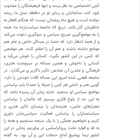
کمی اختصاصی به نظر برسد و تنها فرهیختگان را مجذوب
خود کند، مناجاتش و ربنای او در حافظه نسل ما ریشه
دوانده است و هیچ ماه رمضانی نیست که هنگام افطار به
خاطرمان گذر نکند. دریغ که جامعه سیاست‌زده ما، همه
را به موضع‌گیری صریح سیاسی و سوگیری دعوت می‌کند
و از همه انتظار دارد که حتما در مسائل خاص و عام هم
موضع داشته باشند و هم آن را اعلام کنند. هر موضعی
که کسی در این کشور بگیرد، کسانی را خوش می‌آید و
کسانی را ناخوش و همین مساله بر سرنوشت هنری،
فرهنگی و علمی آن شخص تاثیر ناگزیری می‌گذارد. در
جامعه قطبی شده امروز این مساله آفات خودش را دارد.
گویی هنر و دانش هر کس را صرفا یا عمدتا باید براساس
مواضع سیاسی او سنجید. شاید زمان آن رسیده باشد که
به این حد از بلوغ فکری برسیم که عالمان را براساس
معیارهای علمی، هنرمندان را برمبنای تاثیر هنری و
سیاستمداران را براساس فعالیت سیاسی‌شان داوری
کنیم و نخواهیم همگی را با یک سنجه بسنجیم و همه را
به قد و قواره تخت پروکراستُس در بیاوریم. زمانی در این
کشور نیما یوشیج آماج حملات این و آن بود. به گفته