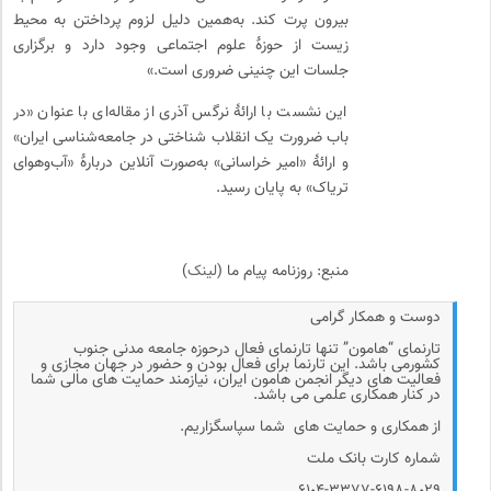
بیرون پرت کند. به‌همین دلیل لزوم پرداختن به محیط
زیست از حوزهٔ علوم اجتماعی وجود دارد و برگزاری
جلسات این چنینی ضروری است.»
این نشست با ارائهٔ نرگس آذری از مقاله‌ای با عنوان «در
باب ضرورت یک انقلاب شناختی در جامعه‌شناسی ایران»
و ارائهٔ «امیر خراسانی» به‌صورت آنلاین دربارهٔ «آب‌وهوای
تریاک» به پایان رسید.
منبع: روزنامه پیام ما (
لینک
)
دوست و همکار گرامی
تارنمای “هامون” تنها تارنمای فعال درحوزه جامعه مدنی جنوب
کشورمی باشد. این تارنما برای فعال بودن و حضور در جهان مجازی و
فعالیت های دیگر انجمن هامون ایران، نیازمند حمایت های مالی شما
در کنار همکاری علمی می باشد.
از همکاری و حمایت های شما سپاسگزاریم.
شماره کارت بانک ملت