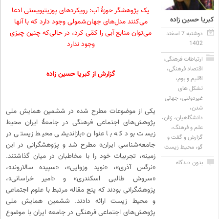
یک پژوهشگر حوزهٔ آب: رویکردهای پوزیتیویستی ادعا
کبریا حسین زاده
می‌کنند مدل‌های جهان‌شمولی وجود دارد که با آنها
می‌توان منابع آبی را کمّی کرد، در حالی‌که چنین چیزی
دوشنبه 7 اسفند
1402
وجود ندارد
ارتباطات فرهنگی
،
اقتصاد فرهنگی
،
گزارش از کبریا حسین زاده
اقلیم و بوم
،
تشکل های
غیردولتی
،
جهانی
شدن
،
یکی از موضوعات مطرح شده در ششمین همایش ملی
دانشگاهیان
،
زنان
،
پژوهش‌های اجتماعی فرهنگی در جامعهٔ ایران محیط
علم و فرهنگ
،
زیست بود که با عنوان «بازاندیشی محیط زیستی در
گزارش و گفت و
جامعه‌شناسی ایران» مطرح شد و پژوهشگرانی در این
گو
،
محیط زیست
زمینه، تجربیات خود را با مخاطبان در میان گذاشتند.
بدون دیدگاه
«نرگس آذری»، «نوید وزوایی»، «سپیده سالاروند»،
«سروش طالبی اسکندری» و «امیر خراسانی»،
پژوهشگرانی بودند که پنج مقاله مرتبط با علوم اجتماعی
و محیط زیست ارائه دادند. ششمین همایش ملی
پژوهش‌های اجتماعی فرهنگی در جامعه ایران با موضوع