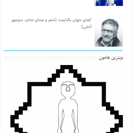
کجای جهان بگذارمت (شعر و صدای شاعر: منوچهر
آتشی)
ویترین هامون