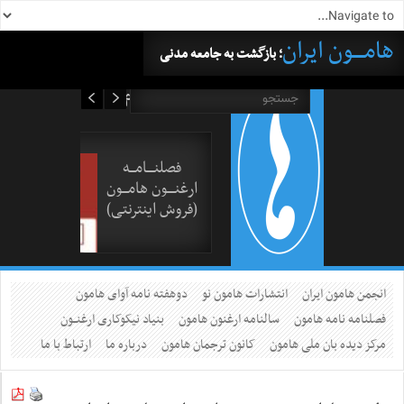
هامــــون ایران
؛ بازگشت به جامعه مدنی
۱۶ مرداد ۱۴۰۵
فصلنــــامـــه
ارغنــــون هامـــون
(فروش اینترنتی)
انجمن هامون ایران
انتشارات هامون نو
دوهفته نامه آوای هامون
فصلنامه نامه هامون
سالنامه ارغنون هامون
بنیاد نیکوکاری ارغنــون
مرکز دیده بان ملی هامون
کانون ترجمان هامون
درباره ما
ارتباط با ما