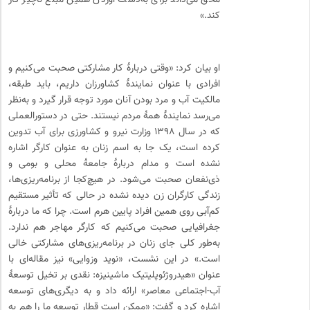
محق می‌داند برای به‌دست آوردن همین مبلغ ناچیز کار
کند.»
او بیان کرد: «وقتی دربارهٔ کار مشارکتی صحبت می‌کنیم و
افرادی با عنوان نمایندهٔ کشاورزان داریم، باید طبقه،
مالکیت آب و مرد بودن آنان مورد توجه قرار گیرد و به‌نظر
می‌رسد نمایندهٔ همهٔ مردم نیستند. حتی در دستورالعملی
که در سال ۱۳۹۸ وزارت نیرو و کشاورزی برای آب تدوین
کرده است، یک جا به اسم زنان به عنوان کارگر اشاره
نشده است و مدام دربارهٔ جامعهٔ محلی و بومی و
ذی‌نفعان صحبت می‌شود. در هیچ‌کجا از برنامه‌ریزی‌ها،
زندگی کارگران زن دیده نشده در حالی که تأثیر مستقیم
کم‌آبی روی همین افراد پایین هرم است. چرا که ما دربارهٔ
جغرافیایی صحبت می‌کنیم که کارگر مهاجر هم ندارد.
به‌طور کلی جای زنان در برنامه‌ریزی‌های مشارکتی خالی
است.» در این نشست، «نوید وزوایی» نیز مقاله‌ای با
عنوان «هیدروژئوپلیتیک ماشینیزه: نقدی بر تخیل توسعهٔ
آب-اجتماعی معاصر» ارائه داد و به دیگری‌های توسعه
اشاره کرد و گفت: «ممکن است قطار توسعه ما را هم به