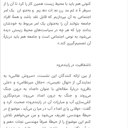
کنونی هم باید با محیط زیست همین کار را کرد تا آن را از
سیطرهٔ علم مدرن نجات دهیم و به‌عنوان یک امر
اجتماعی به آن بپردازیم که قابل نقد باشد و همهٔ افراد
جامعه بتوانند آن را به‌عنوان یک امر مربوط به خودشان
بدانند چرا که هر چه در سیاست‌های محیط زیستی دیده
می‌شود به نوعی اجتماعی است و جامعه هم باید دربارهٔ
آن تصمیم‌گیری کند.»
ناشفافیت در زاینده‌رود
از بین ارائه کنندگان این نشست، «سروش طالبی» به
نمایندگی از «نهال نفیسی»، «جلال میرنظامی» و «علی
باقری» دربارهٔ مقاله‌ای با عنوان «اعداد به درون جنگ
می‌روند و جنگ به درون اعداد می‌رود: مردم‌نگاری
کمّی‌سازی آب و مبارزات آن در زاینده‌رود» صحبت کرد و
گفت: «وقتی پای اعداد آب در میان می‌آید، موضوع در
حیطهٔ مهندسی تعریف می‌شود و من می‌خواهم تلاش
کنم این موضوع را از حیطهٔ صرفاً مهندسی نجات دهم و