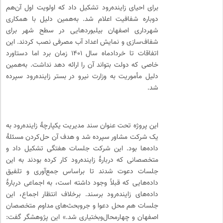
برای احیای زاینده‌رود تشکیل داد که اولویت اول آن‌هم
دوباره شفافیت اعلام شد. به‌همین دلیل با همکاری
شهرداری اصفهان بیلبوردهایی در سطح شهر برای
شفاف‌سازی و نمایش اعداد آب مصرفی نصب کردند. این
اتفاقات تا خردادماه سال ۱۴۰۱ زمان برد اما دستاورد
خاصی که دولت بتواند آن را ارائه دهد نداشت. به‌همین
دلیل مأموریت به وزارت نیرو در بستر زاینده‌رود سپرده
شد.
این پروژه تحت عنوان سند مدیریت یکپارچهٔ زاینده‌رود به
یک شرکت مشاور سپرده شد و هدف آن حل‌کردن مسئلهٔ
داده‌ها بود. این شرکت جلسات هفتگی تشکیل داد و
متخصصانی که دربارهٔ زاینده‌رود کار کرده بودند به این
جلسات دعوت ‌شدند تا براساس جمع‌آوری و تلفیق
داده‌هایی که قبلاً وجود داشته است، به اجماعی دربارهٔ
داده‌های زاینده‌رود برسند. برخلاف انتظار اجماع، این
جلسات هم محل دعوا و جروبحث‌های مداوم متخصصان
اصفهان و چهارمحال‌وبختیاری شد.» این پژوهشگر گفت: