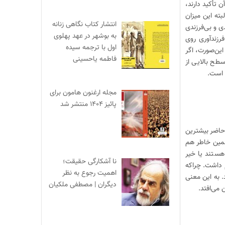
 تأکید دارند،
 میزان باروری به ۲.۱ درصد فرزند است. البته این میزان
انتشار کتاب نگاهی زنانه
ی و بی‌فرزندی
به بوشهر در عهد پهلوی
رزندآوری روی
اول با ترجمه سیده
 این‌صورت، اگر
فاطمه یاحسینی
طح بالایی از
ه است.
مجله ارغنون هامون برای
پائیز ۱۴۰۴ منتشر شد
 حاضر بیشترین
همین خاطر هم
اغل هستند یا خیر
نا آشکارگی حقیقت؛
م داشت. چراکه
اهمیت رجوع به نظر
. به این معنی
دیگران | مصطفی ملکیان
 می‌افتد.