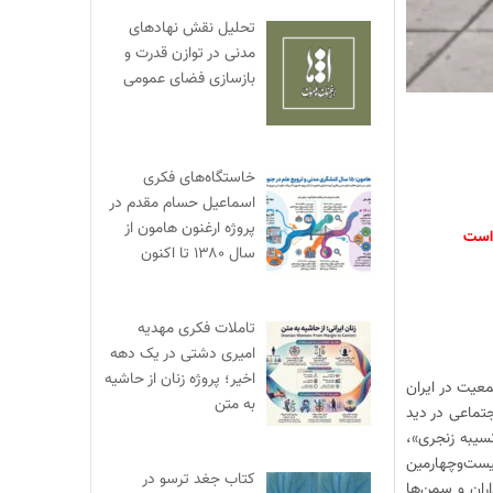
تحلیل نقش نهادهای
مدنی در توازن قدرت و
بازسازی فضای عمومی
خاستگاه‌های فکری
اسماعیل حسام مقدم در
پروژه ارغنون هامون از
 است
سال ۱۳۸۰ تا اکنون
تاملات فکری مهدیه
امیری دشتی در یک دهه
اخیر؛ پروژه زنان از حاشیه
عیت در ایران
به متن
جتماعی در دید
سیبه زنجری»،
بیست‌وچهارمین
کتاب جغد ترسو در
ران و سمن‌ها