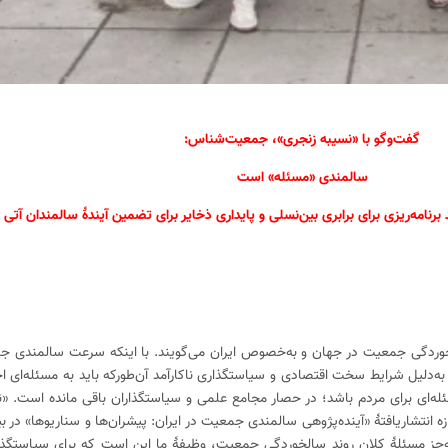
گفت‌وگو با «نسیبه زنجری»، جمعیت‌شناس:
سالمندی «مسئله» است
رنامه‌ریزی برای برابری بین‌نسلی و پایداری ذخایر برای تضمین آیندهٔ سالمندان آتی
ردگی جمعیت در جهان و به‌خصوص ایران می‌گویند. با اینکه سرعت سالمندی جم
ه‌دلیل شرایط سخت اقتصادی و سیاستگذاری ناکارآمد آن‌طورکه باید به مسئله‌ای ا
له‌ای برای مردم باشد؛ در حصار مجامع علمی و سیاستگذاران باقی مانده است. «ن
انتشاریافتهٔ «آینده‌پژوهی سالمندی جمعیت در ایران: پیشران‌ها و سناریو‌ها» در 
به‌جز مسئلهٔ کلان روند سالخوردگی جمعیت، وظیفهٔ ما این است که برای سیاستگذا