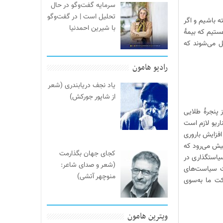
سرمایه گفت‌وگو در حال
تحلیل است | در گفت‌وگو
ه باشیم و اگر
با شیرین احمدنیا
هستیم که بیمهٔ
یل می‌شوند که
رادیو هامون
یاد نجف دریابندری (شعر
از شاپور جورکش)
پنجرهٔ طلایی
اریو لازم است
افزایش باروری
یش می‌رود که
کجای جهان بگذارمت
یاستگذاری در
(شعر و صدای شاعر:
ت سیاست‌های
منوچهر آتشی)
کت ما به‌سوی
ویترین هامون