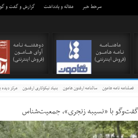
سرخط خبر
مقاله و یادداشت
گزارش و گفت و گو
ماهنـــــامـــــه
دوهـفتـــــــه نــامـه
نــامـــه هـامـــــون
آوای هـــــامــــون
(فروش اینترنتی)
(فروش اینترنتی)
فصلنامه نامه هامون
سالنامه ارغنون هامون
بنیاد نیکوکاری ارغنــون
مرکز دیده ب
فت‌وگو با «نسیبه زنجری»، جمعیت‌شناس