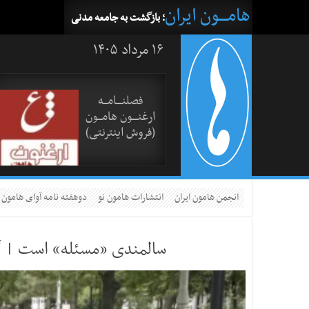
هامــــون ایران
؛ بازگشت به جامعه مدنی
۱۶ مرداد ۱۴۰۵
فصلنــــامـــه
ارغنــــون هامـــون
(فروش اینترنتی)
انجمن هامون ایران
انتشارات هامون نو
دوهفته نامه آوای هامون
سالمندی «مسئله» است | گ