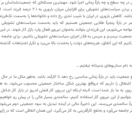
ر چه سطح و چه بازهٔ زمانی‌ اجرا شود. مهمترین مسئله‌ای که جمعیت‌‌شناسان بر آن
افزایش فرزندآوری در سطح جانشینی و به‌کار بردن سیاست‌های تشویقی برای افزایش
شد. کاهش باروری در ایران با شیب تندی رخ داده و خانواده‌ها را به‌سمت تک‌فرزند
در بازهٔ پنجرهٔ طلایی جمعیتی هستیم که باید به‌سمت سیاست‌های تشویقی ف
جه می‌شویم، این فرزندان بتوانند به‌عنوان نیروی فعال وارد بازار کار شوند. در غیر
دگی جمعیت برسیم و سپس به فکر اجرای سیاست‌های تشویقی باشیم، برای جامعه س
نیم که این اتفاق، هزینه‌های دولت را به‌شدت بالا می‌برد و تکرار اشتباهات گذشت
ه دام سناریوهای بدبینانه نیفتیم …
معیت باید در بازهٔ زمانی مناسبی رخ دهد تا کارآمد باشد. به‌طور مثال ما در حال
سن اشتغال را داریم که درواقع بهترین شکل ساختار جمعیتی محسوب می‌شود. به 
تی تا ۲۰ سال دیگر به روی به ما باز شده است. البته اینکه این نیروی کار فعلی امروز در بازار کار ش
بتوانیم از این نیروی کار استفاده کنیم، سالمندی بسیار عالی را در پیش رو خواهی
رهٔ سالمندی می‌رسند. این ذخیرهٔ مالی در آینده تبدیل به سود جمعیتی دوم می‌شود
ر جامعه می‌آورد و به‌نفع کارآفرینی به کار می‌گیرد. این همان اتفاقی است که در ژاپن