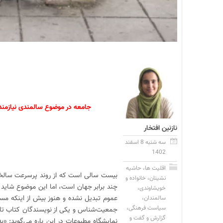
جامعه در موضوع سالمندی نیازمند ب
نازنین افتخار
سه شنبه 8 اسفند
1402
اقلیت ها
،
حاشیه
بیست سالی است که از روند پرسرعت سالخو
نشینان
،
خانواده و
چند برابر جهان است، اما این موضوع شاید ب
خویشاوندی
،
عموم تبدیل نشده و هنوز بیش از اینکه مسئ
سالمندان
،
سیاست فرهنگی
،
جمعیت‌شناس و یکی از نویسندگان کتاب تازه 
گزارش و گفت و
نمایشگاه مطبوعات در این باره می‌گوید: «