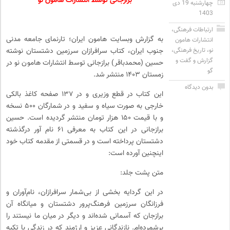
برازجانی توسط انتشارات هامون نو
چهارشنبه 19 دی
1403
ارتباطات فرهنگی
،
به گزارش وبسایت هامون ایران؛ تارنمای جامعه مدنی
انتشارات هامون
نو
،
تاریخ فرهنگی
،
جنوب ایران، کتاب سرافرازان سرزمین دشتستان نوشته
گزارش و گفت و
حسین (محمدباقر) برازجانی توسط انتشارات هامون نو در
گو
زمستان ۱۴۰۳ منتشر شد.
بدون دیدگاه
این کتاب در قطع وزیری و در ۱۳۷ صفحه کاغذ بالکی
خارجی به صورت سیاه و سفید و در شمارگان ۵۰۰ نسخه
و با قیمت ۱۵۰ هزار تومان منتشر گردیده است. حسین
برازجانی در این کتاب به معرفی ۶۱ نام آور درگذشته
دشتستان پرداخته است و در قسمتی از مقدمه کتاب خود
اینچنین آورده است:
متن پشت جلد:
در این گردایه بخشی از بی‌شمار سرافرازان، نام‌آوران و
فرزانگان سرزمین فرهنگ‌پرور دشتستان و میانگاه آن
برازجان که آسمانی شده‌اند و دیگر در میان ما نیستند را
برشمرده‌ام. نازندگانی عزیز و ارژمند که در زندگی با تکیه