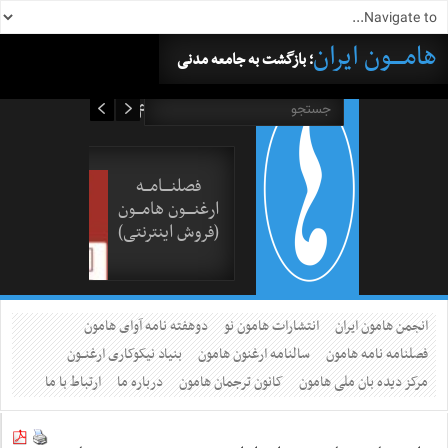
هامــــون ایران
؛ بازگشت به جامعه مدنی
۱۶ مرداد ۱۴۰۵
فصلنــــامـــه
ارغنــــون هامـــون
(فروش اینترنتی)
انجمن هامون ایران
انتشارات هامون نو
دوهفته نامه آوای هامون
فصلنامه نامه هامون
سالنامه ارغنون هامون
بنیاد نیکوکاری ارغنــون
مرکز دیده بان ملی هامون
کانون ترجمان هامون
درباره ما
ارتباط با ما