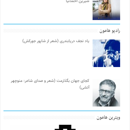
شیرین احمدنیا
رادیو هامون
یاد نجف دریابندری (شعر از شاپور جورکش)
کجای جهان بگذارمت (شعر و صدای شاعر: منوچهر
آتشی)
ویترین هامون