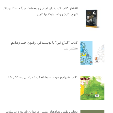
انتشار کتاب تبعیدیان ایرانی و وحشت بزرگ استالین اثر
تورج اتابکی و لانا راوندی‌فدایی
کتاب “کلاغ آبی” با نویسندگی ارغنون حسام‌مقدم
منتشر شد
کتاب هیولای مرداب نوشته فرانک رضایی منتشر شد
تحلیل نقش نهادهای مدنی در توازن قدرت و بازسازی