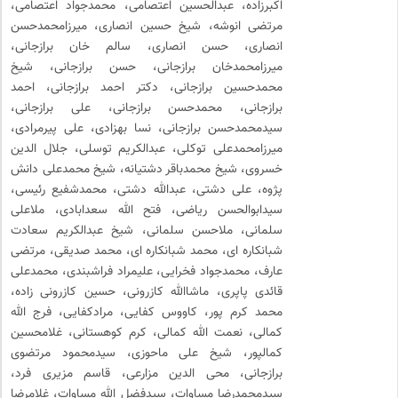
اکبرزاده، عبدالحسین اعتصامی، محمدجواد اعتصامی،
مرتضی انوشه، شیخ حسین انصاری، میرزامحمدحسن
انصاری، حسن انصاری، سالم خان برازجانی،
میرزامحمدخان برازجانی، حسن برازجانی، شیخ
محمدحسین برازجانی، دکتر احمد برازجانی، احمد
برازجانی، محمدحسن برازجانی، علی برازجانی،
سیدمحمدحسن برازجانی، نسا بهزادی، علی پیرمرادی،
میرزامحمدعلی توکلی، عبدالکریم توسلی، جلال الدین
خسروی، شیخ محمدباقر دشتیانه، شیخ محمدعلی دانش
پژوه، علی دشتی، عبدالله دشتی، محمدشفیع رئیسی،
سیدابوالحسن ریاضی، فتح الله سعدابادی، ملاعلی
سلمانی، ملاحسن سلمانی، شیخ عبدالکریم سعادت
شبانکاره ای، محمد شبانکاره ای، محمد صدیقی، مرتضی
عارف، محمدجواد فخرایی، علیمراد فراشبندی، محمدعلی
قائدی پاپری، ماشاالله کازرونی، حسین کازرونی زاده،
محمد کرم پور، کاووس کفایی، مرادکفایی، فرج الله
کمالی، نعمت الله کمالی، کرم کوهستانی، غلامحسین
کمالپور، شیخ علی ماحوزی، سیدمحمود مرتضوی
برازجانی، محی الدین مزارعی، قاسم مزیری فرد،
سیدمحمدرضا مساوات، سیدفضل الله مساوات، غلامرضا