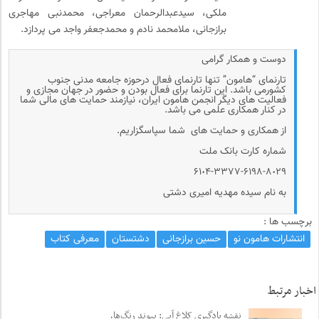
ملکی، سیدعبدالرحمان معراجی، محمدنبی مهاجری
برازجانی، ملامحمد نادم و محمدجعفر واجد می پردازد.
دوست و همکار گرامی
تارنمای “هامون” تنها تارنمای فعال درحوزه جامعه مدنی جنوب
کشورمی باشد. این تارنما برای فعال بودن و حضور در جهان مجازی و
فعالیت های دیگر انجمن هامون ایران، نیازمند حمایت های مالی شما
در کنار همکاری علمی می باشد.
از همکاری و حمایت های شما سپاسگزاریم.
شماره کارت بانک ملت
۶۱٠۴-۳۳۷۷-۶۱۹۸-۸٠۲۹
به نام سیده مهدیه امیری دشتی
برچسب ها :
انتشارات هامون نو
حسین برازجانی
دشتستان
معرفی کتاب
اخبار مرتبط
نقشه یادگیری کلاغ آبی: پیوند رنگ‌ها،