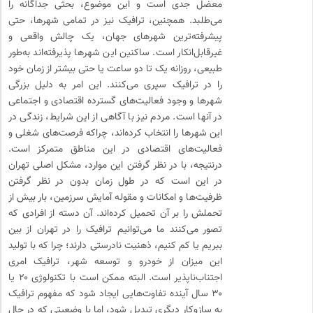
معضل جدی است و این موضوع، بحثی جداگانه را
می‌طلبد. همچنین، ترافیک نیز در تمامی شهرها، حتی
پیشرفته‌ترین شهرهای جهان، یک چالش واقعی و
غیرقابل‌انکار است. ساکنین این شهرها پذیرفته‌اند به‌طور
طبیعی، روزانه یک تا دو ساعت یا حتی بیشتر از زمان خود
را در ترافیک سپری می‌کنند. این امر به دلیل بزرگی
شهرها و وجود فعالیت‌های گسترده اقتصادی و اجتماعی
در آنها است. مردم نیز با آگاهی از این شرایط، زندگی در
این شهرها را انتخاب کرده‌اند، چراکه فرصت‌های شغلی و
فعالیت‌های اقتصادی در این مناطق متمرکز است.
درنتیجه، با در نظر گرفتن این موارد، مشکل اصلی تهران
در این است که در طول زمان بدون در نظر گرفتن
ظرفیت‌ها و امکانات و مقوله آمایش سرزمین، بار بیش از
تحملش را بر آن تحمیل کرده‌اند. آن دسته از افرادی که
تصور می‌کنند ما می‌توانیم ترافیک را در تهران از بین
ببریم یا کم کنیم، ذهنیت نادرستی دارند؛ چرا که با تولید
این میزان از خودرو و توسعه شهر، ترافیک امری
اجتناب‌ناپذیر است. البته ممکن است با تکنولوژی ۲۰ یا
۳۰ سال آینده تفاوت‌هایی ایجاد شود که مفهوم ترافیک
به سازوکار دیگری تبدیل شود، اما با وضعیتی که در حال