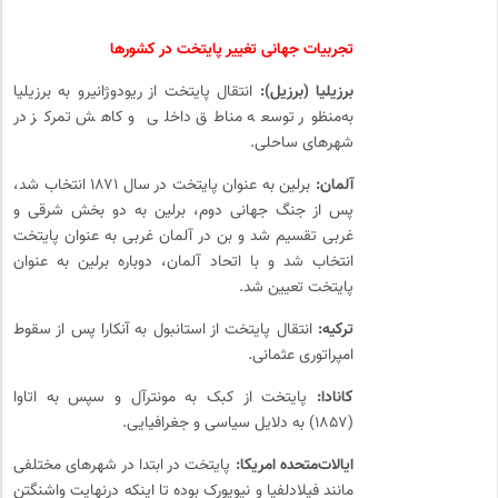
تجربیات جهانی تغییر پایتخت در کشورها
برزیلیا (برزیل):
انتقال پایتخت از ریودوژانیرو به برزیلیا
به‌منظور توسعه مناطق داخلی و کاهش تمرکز در
شهرهای ساحلی.
آلمان:
برلین به عنوان پایتخت در سال ۱۸۷۱ انتخاب شد،
پس از جنگ جهانی دوم، برلین به دو بخش شرقی و
غربی تقسیم شد و بن در آلمان غربی به عنوان پایتخت
انتخاب شد و با اتحاد آلمان، دوباره برلین به عنوان
پایتخت تعیین شد.
ترکیه:
انتقال پایتخت از استانبول به آنکارا پس از سقوط
امپراتوری عثمانی.
کانادا:
پایتخت از کبک به مونترآل و سپس به اتاوا
(۱۸۵۷) به دلایل سیاسی و جغرافیایی.
ایالات‌متحده امریکا:
پایتخت در ابتدا در شهرهای مختلفی
مانند فیلادلفیا و نیویورک بوده تا اینکه درنهایت واشنگتن