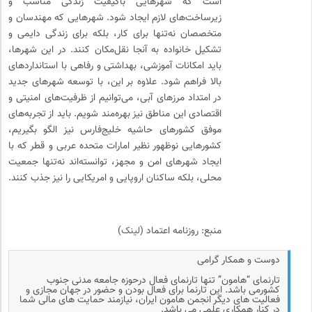
است که شهرهایی باکیفیت زندگی مناسب و
زیرساخت‌های لازم ایجاد شود. شهرهایی که مهندسان و
متخصصان نه‌تنها برای کار، بلکه برای زندگی دایمی و
تشکیل خانواده به آنجا نقل‌مکان کنند. در این شهرها،
باید امکانات آموزشی، بهداشتی و رفاهی با استانداردهای
بالا فراهم شود. علاوه بر این، با توسعه شهرهای جدید
در امتداد مرزهای آبی، می‌توانیم از ظرفیت‌های امنیتی و
اقتصادی این مناطق نیز بهره‌مند شویم. باید از تجربه‌های
موفق کشورهای حاشیه خلیج‌فارس نیز الگو بگیریم،
کشورهایی نوظهور نظیر امارات متحده عربی و قطر که با
ایجاد شهرهای امن و مجهز، توانسته‌اند نه‌تنها جمعیت
محلی، بلکه ساکنان اروپایی و امریکایی را نیز جذب کنند.
منبع: روزنامه اعتماد (
لینک
)
دوست و همکار گرامی
تارنمای “هامون” تنها تارنمای فعال درحوزه جامعه مدنی جنوب
کشورمی باشد. این تارنما برای فعال بودن و حضور در جهان مجازی و
فعالیت های دیگر انجمن هامون ایران، نیازمند حمایت های مالی شما
در کنار همکاری علمی می باشد.