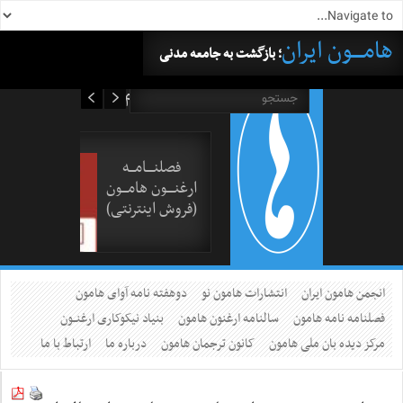
هامــــون ایران
؛ بازگشت به جامعه مدنی
۱۹ مرداد ۱۴۰۵
فصلنــــامـــه
ارغنــــون هامـــون
(فروش اینترنتی)
انجمن هامون ایران
انتشارات هامون نو
دوهفته نامه آوای هامون
فصلنامه نامه هامون
سالنامه ارغنون هامون
بنیاد نیکوکاری ارغنــون
مرکز دیده بان ملی هامون
کانون ترجمان هامون
درباره ما
ارتباط با ما