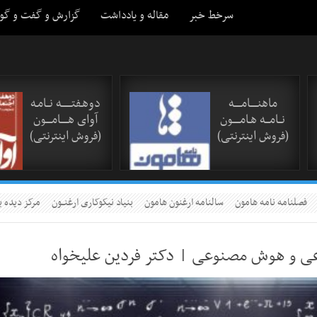
سرخط خبر
مقاله و یادداشت
گزارش و گفت و گو
ماهنـــــامـــــه
دوهـفتـــــــه نــامـه
نــامـــه هـامـــــون
آوای هـــــامــــون
(فروش اینترنتی)
(فروش اینترنتی)
فصلنامه نامه هامون
سالنامه ارغنون هامون
بنیاد نیکوکاری ارغنــون
مرکز دیده ب
عی و هوش مصنوعی | دکتر فردین علیخواه