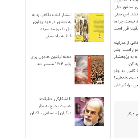
ینت، تحلیل و
ای محقق باقی
دهد. این یعنی
انتشار کتاب نگاهی زنانه
 نیست.چرا ما
به بوشهر در عهد پهلوی
یقا قرار است
اول با ترجمه سیده
فاطمه یاحسینی
قی از مدرنیته
وقوع است. بشر
 به پژوهشگر
مجله ارغنون هامون برای
ه کن.
پائیز ۱۴۰۴ منتشر شد
 گامی به جلو
 دست داده‌ایم؟
ن برانگیزشان
نا آشکارگی حقیقت؛
اهمیت رجوع به نظر
دیگران | مصطفی ملکیان
ی دیگر