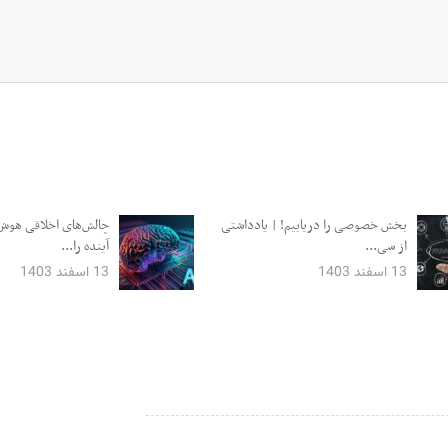
بخش خصوصی را دریابیم! | یادداشتی
چالش‌های اخلاقی هوش 
از سی...
آینده را...
13 اسفند 1403
13 اسفند 1403