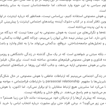
م سیاسی به این حوزه وارد شده‌اند، اما جامعه‌شناسان نسبت به سایر رشته‌ها
ماست.
برای هوش مصنوعی استفاده کنیم، بی‌اساس نیست، همانطور که درباره اینترنت در او
وین تافلر آمدند و در کتاب «شوک آینده» پیامدهای اجتماعی اینترنت را پیش‌بینی کرد
د به این پدیده نپرداخته است.
ه‌ها و نگرانی‌های من نسبت به هوش مصنوعی به این معنا نیست که دیدگاه من کا
دارد. اما من بیشتر نیمه خالی لیوان را می‌بینم، چراکه گاهی اوقات بدگمانی نیز 
 و تحلیل‌های جامعه‌شناختی. درواقع، بدگمانی می‌تواند ما را به تفکر وادارد و با
 بلکه مبتنی بر شواهدی است که در یک سال گذشته در زندگی دانشگاهی و روزمر
نی بر هوش مصنوعی ارایه می‌دهد، و جالب آنکه این روزها در شبکه‌های اجتماعی
ه در زندگی اجتماعی می‌بینیم که ارتباطات عاطفی با هوش مصنوعی در حال شکل‌
است. ما در گذشته در مطالعات مربوط به سلبریتی‌ها با مفهوم parasocial relationship یا «ارتباط
می‌کرد اما سلبریتی هیچ ارتباط متقابلی با او برقرار نمی‌کرد. اما اکنون، با هو
می‌شنود و هم پاسخ می‌دهند. در واقع خنثی و یکطرفه نیست.
سند که پیش‌تر آن‌ها را از نزدیکان خود می‌پرسیدند؛ مانند «آیا من زیبا هستم؟ »، 
به من زور می‌گوید؟ ». برخی افراد حتی برای مشورت درباره انتخاب لباس یا خری