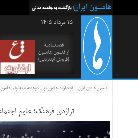
هامــــون ایران
؛ بازگشت به جامعه مدنی
۱۵ مرداد ۱۴۰۵
فصلنــــامـــه
ارغنــــون هامـــون
(فروش اینترنتی)
انجمن هامون ایران
انتشارات هامون نو
دوهفته نامه آوای هامون
تراژدی فرهنگ؛ علوم اجتما