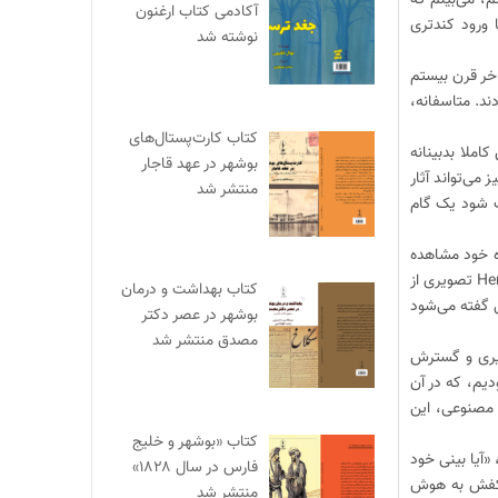
آکادمی کتاب ارغنون
 ورود کندتری
نوشته شد
اخر قرن بیستم
ند. متاسفانه،
کتاب کارت‌پستال‌های
ملا بدبینانه
بوشهر در عهد قاجار
می‌تواند آثار
منتشر شد
عث شود یک گام
ه خود مشاهده
کرده‌ام. در سینما، از مدت‌ها پیش درباره آینده فناوری و هوش مصنوعی فیلم‌های متعددی ساخته شده است. برای مثال، فیلمHer تصویری از
کتاب بهداشت و درمان
 گفته می‌شود
بوشهر در عصر دکتر
مصدق منتشر شد
گیری و گسترش
ات فرااجتماعی » مواجه بودیم، که در آن
ش مصنوعی، این
کتاب «بوشهر و خلیج
«آیا بینی خود
فارس در سال ۱۸۲۸»
د کفش به هوش
منتشر شد