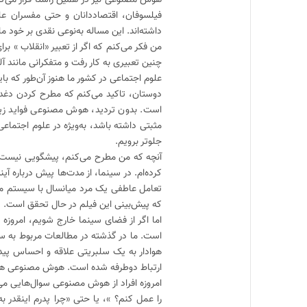
فیلسوفان، اقتصاددانان و حتی مفسران علو
داشته‌اند. این مساله به‌نوعی نقدی بر خود 
من فکر می‌کنم که اگر از تعبیر «انقلاب » 
چنین تعبیری به کار رفت و متفکرانی مانند آل
علوم اجتماعی در کشور ما هنوز آن‌طور که بای
دوستان، تاکید می‌کنم که مطرح کردن دغدغ
است. بدون تردید، هوش مصنوعی فواید زیادی 
مثبتی داشته باشد، به‌ویژه در علوم اجتماعی
جلوتر برویم.
آنچه که من مطرح می‌کنم، پیشگویی نیست،
تعامل عاطفی یک مرد میانسال با سیستم مبت
که پیش‌بینی این فیلم در حال تحقق است.
اما اگر از فضای سینما خارج شویم، امروز
هوادار به یک سلبریتی علاقه و احساس پیدا 
ارتباط دوطرفه شده است. هوش مصنوعی هم 
امروزه افراد از هوش مصنوعی سوال‌هایی می‌پر
را عمل کنم؟ »، یا حتی «چرا پدرم اینقدر 