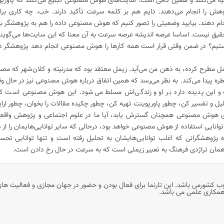
هیه می‌کنند و همین کافی است. سایت‌های هوش مصنوعی تبلیغ می‌کنند که پاورپو
وهش را انجام می‌دهند. دایم هم بر کلمه سرعت تأکید دارند. خب. چه کاری بر
نجام ‌دهند. بیایید وضعیتی را تصور کنیم که هوش مصنوعی داده را هم به پژوهشگر ب
تحقیق نیست. اساسا عرصه اندیشه عرصه سرعت به آن معنا که این سایت‌ها می‌گویند
تیم؟ در ضمن وقتی قرار است همه کارها را هوش مصنوعی انجام دهد پژوهشگر دق
ل مطرح کرده، به ذهن من می‌آید. زیمل معتقد بود که مدرنیته و کلان‌شهر که مصدا
طره پیدا می‌کند. به نظر می‌رسد که همین اتفاق درباره هوش مصنوعی نیز در حال 
این پدیده دارد بر او و زندگی‌اش مسلط می‌شود. این هوش مصنوعی است که
ل و تفسیر کن، چطور پاورپوینت تهیه کن، چطور چکیده مقالات را بخوان، چطور ارای
ی هوش مصنوعی همچنان گسترش یابد، آیا ما در علوم اجتماعی و پژوهش واقعا
ه، توانایی استفاده از هوش مصنوعی خواهد بود، درحالی که سایر توانایی‌هایمان را از
 پژوهشگرانی که اغلب توانایی‌هایشان به تحلیل رفته است و تنها توانایی تحسی
مان تراژدی فرهنگ به تعبیر زیملی است که به سرعت در حال رخ دادن است.
وب کشورمی باشد. این تارنما برای فعال بودن و حضور در جهان مجازی و فعالیت ها
 همکاری علمی می باشد.