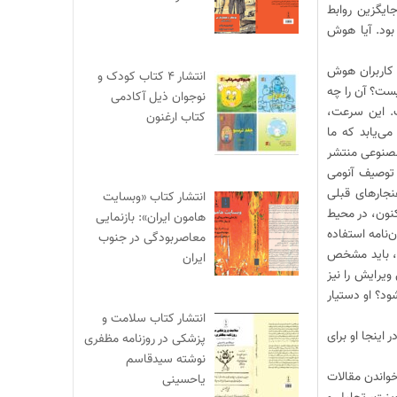
ایگزین روابط
بود. آیا هوش
 کاربران هوش
انتشار ۴ کتاب کودک و
ست؟ آن را چه
نوجوان ذیل آکادمی
. این سرعت،
کتاب ارغنون
ی‌یابد که ما
 مصنوعی منتشر
اخلاقی) و disorientation (گمگشتگی) برای توصیف آنومی
نجارهای قبلی
انتشار کتاب «وبسایت
کنون، در محیط
هامون ایران»: بازنمایی
نامه استفاده
معاصربودگی در جنوب
د، باید مشخص
ایران
یرایش را نیز
ود؟ او دستیار
انتشار کتاب سلامت و
اینجا او برای
پزشکی در روزنامه مظفری
نوشته سیدقاسم
واندن مقالات
یاحسینی