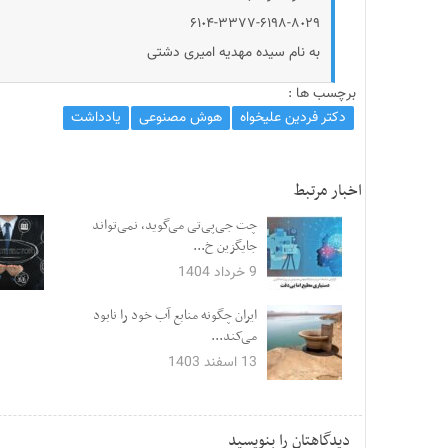
۶۱٠۴-۳۳۷۷-۶۱۹۸-۸٠۲۹
به نام سیده مهدیه امیری دشتی
برچسب ها :
دکتر فردین علیخواه
هوش مصنوعی
یادداشت
اخبار مرتبط
چت جی‌پی‌تی می‌گوید، نمی‌تواند
جایگزین خ...
9 خرداد 1404
ایران چگونه منابع آب خود را نابود
می‌کند...
13 اسفند 1403
دیدگاهتان را بنویسید