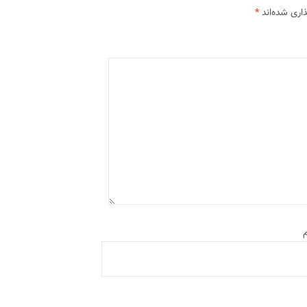
اری شده‌اند
*
م