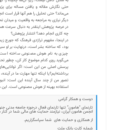
به شکل کامل نیست؛ زیرا آن‌ها چکیده را ت
حتی نگارش مقاله و یافتن مساله برای پژ
می‌ماند؟ حتی تحلیل را هم آنها قرار است ا
دیگر نیازی به مراجعه به واقعیت و میدان 
در عرصه پژوهش اینقدر به دنبال سرعت هس
چه کاری انجام دهد؟ انتشار پژوهش؟
در اینجا، مفهوم تراژدی فرهنگ که جورج زیم
بود، که ساخته بشر است، درنهایت بر او سی
چیزی به نام هوش مصنوعی ساخته است و 
می‌گوید روی کدام موضوع کار کن، چطور تحلی
پرسش اصلی من این است: اگر توانایی‌ها
برداشته‌ایم؟یا اینکه تنها مهارت ما در آیند
تصور من از چند سال آینده این است: انبوه
استفاده بهینه از هوش مصنوعی است. این ه
دوست و همکار گرامی
تارنمای “هامون” تنها تارنمای فعال درحوزه جامعه مدنی جن
انجمن هامون ایران، نیازمند حمایت های مالی شما در کنار
از همکاری و حمایت های شما سپاسگزاریم.
شماره کارت بانک ملت