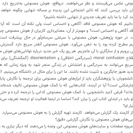
عی عکس می‌فرستند و نظر می‌خواهند. درواقع، هوش مصنوعی به‌تدریج دارد ج
 باید بررسی کنند که تاثیر اجتماعی این پدیده بر مساله تنهایی چگونه خواهد 
د کرد یا ما باید تعریف جدیدی از تنهایی داشته باشیم؟
می‌دانیم که هوش مصنوعی فاقد آگاهی و احساس است ولی نکته آن است که آیا
اقد آگاهی و احساس است؟ و مهم‌تر از آن، معناپردازی کاربران از هوش مصنوعی چی
ست. در حوزه پژوهش، هوش مصنوعی با سرعتی سرسام‌آور در حال پیشرفت است
یم مطرح کرده بود را به ذهن می‌آورد. هوش مصنوعی آنقدر سریع دارد گسترش م
ش برویم و از سازگاری با آن عاجزیم. هر روز یک خبر جدید درباره توانایی‌های هوش
می‌شود. نتیجه چه می‌شود؟ دورکیم از اصطلاح moral confusion (سردرگمی 
سریع می‌توانند به سردرگمی و اعتشاش در زندگی منجر شود به ویژه زمانی که ه
 هنوز جایگزین و تثبیت نشده باشند. ما این را برای مثال در دانشگاه می‌بینیم. ا
جویان یا پژوهشگران باید از ابزارهای هوش مصنوعی برای ترجمه یا نگارش پایان‌
 هنجارشکنی است؟ آیا در آینده، کتاب‌هایی که با کمک هوش مصنوعی تالیف شده‌ان
برده‌اند؟ فرض کنید دانشجویی با کمک هوش مصنوعی کتابی را ترجمه کرده و حتی و
 باید در ابتدای کتاب این را بیان کند؟ اساسا در اینجا فعالیت او ترجمه تعریف می‌ش
 او؟
کارمند یک گزارش می‌خواهد. کارمند تهیه گزارش را به هوش مصنوعی می‌سپارد. در 
انایی‌های هوش مصنوعی یا نگارش گزارشی دقیق؟
مروزه صفحات و سایت‌های هوش مصنوعی این وعده را می‌دهند که دیگر نیازی به خ