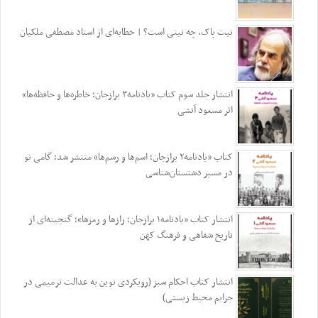
نیت پاک، چه نیتی است؟ | خطابه‌ای از استاد مصطفی ملکیان
انتشار جلد سوم کتاب «یادنامه۳ برازجان؛ خاطره‌ها و حافظه‌ها»
اثر مسعود آتشی
کتاب «یادنامه۲ برازجان؛ اسم‌ها و رسم‌ها» منتشر شد؛ گامی نو
در مسیر دشتستان‌شناسی
انتشار کتاب «یادنامه۱ برازجان؛ رازها و رمزها»؛ گنجینه‌ای از
تاریخ شفاهی و فرهنگ کهن
انتشار کتاب احکام سبز (رویکردی نوین به عدالت ترمیمی در
جرایم محیط‌ زیستی)