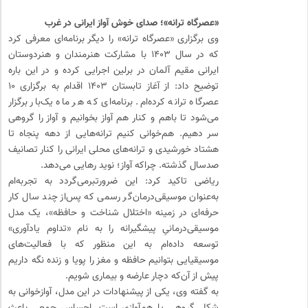
«عصرگاه ترانه»؛ صدای خوش آواز ایرانی در غرب
وی برگزاری «عصرگاه ترانه» را دیگر برنامه‌ای معرفی کرد
که در سال ۱۴۰۳ با مشارکت هنرمندان و هنردوستان
ایرانی مقیم آلمان در برلین اجرایی کرده و در این باره
توضیح داد: از آغاز تابستان ۱۴۰۳ اقدام به برگزاری ۱۰
عصرگاه ترانه کرده‌ام. برنامه‌ای که هر ماه یک‌بار برگزار
می‌شود تا باهم و کنار هم آواز بخوانیم و آواز را گروهی
سر دهیم. هم‌خوانی کنیم ترانه‌هایی از دهه پنجاه تا
هشتاد خورشیدی و ترانه‌های محلی ایرانی را کنار تصانیف
صدسال گذشته. چراکه آواز؛ نوید رهایی می‌دهد.
ریاضی تاکید کرد: این ضرورتبرمی‌گردد به تجربه‌ام
به‌عنوان موسیقی‌درمان‌گر رسمی که پس‌از چند سال کار
حرفه‌ای در زمینه «اختلال شناخت و حافظه»، یک مدل
موسیقی‌درمانیِ پیشگیرانه را به نام «تداوم یادآوری»
توسعه داده‌ام به این منظور که با فعالیت‌های
موسیقیایی بتوانیم حافظه و مغز را پویا و زنده نگه داریم
پیش از آن‌که دچار عارضه و بیماری شویم.
به گفته وی، یکی از پیشنهادات در این مدل، آوازخوانی به