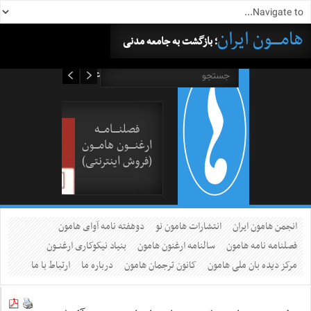
هامــــون ایران
؛ بازگشت به جامعه مدنی
۱۷ مرداد ۱۴۰۵
فصلنــــامـــه
ارغنــــون هامـــون
(فروش اینترنتی)
انجمن هامون ایران
انتشارات هامون نو
دوهفته نامه آوای هامون
فصلنامه نامه هامون
سالنامه ارغنون هامون
بنیاد نیکوکاری ارغنــون
مرکز دیده بان ملی هامون
کانون ترجمان هامون
درباره ما
ارتباط با ما