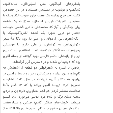
پلتفرم‌های گوناگونی مثل اسپُتی‌فای، ساندکلود،
بَندکَمپ و یوتیوب در دسترس هستند و در این خصوص
گفت: «در چرخ‌ زمان» یک قطعه برای اصوات الکترونیک با
هم‌نوازی کلارینت فریس اسحاق، «م‌ْکِلِلِه» یک قطعه
برای چَنگِ‌تَن و آواز که محمدعلی ذاکری قشمی خوانده،
«بعداز تو درین شهر» یک قطعه الکتروآکوستیک با
تکه‌شعرهایی از مولانا و علی دیّری، دکلمهٔ شعر
«گوش‌ماهی به‌ گوشش» از علی دیّری با موسیقی
پس‌زمینه، صداگفتار «متمّم» که عاشقانه‌ای ا‌ست برای
نور و از واژه‌های متمّم فارسی بهره گرفته، از جمله آثاری
بود که دیجیتالی شدند و در دسترس قرار گرفته‌اند.
ریاضی با اشاره به شعرخوانی دو قطعه از اشعارش به‌
نام‌های «این ایران» و «ارتعاش» در دو یادمان ادبی در
برلین، به انتشار آلبوم «پیاده» در سال ۱۴۰۳ اشاره و
تصریح کرد: دی‌ماه آلبوم پیاده را که ۱۳ قدم با/تا
صداست منتشر کردم. هر قدم تصاویری دارد: زن و مردی
برهنه میان برگ و تنه؛ مرد دونلی می‌نوازد، زن گیسو
می‌بافد. خوشه‌های سنگی گندم؛ طلایی و سیاه‌سفید.
منقوش میان سه‌چوب بادام. سیب‌های بالا افتاده از