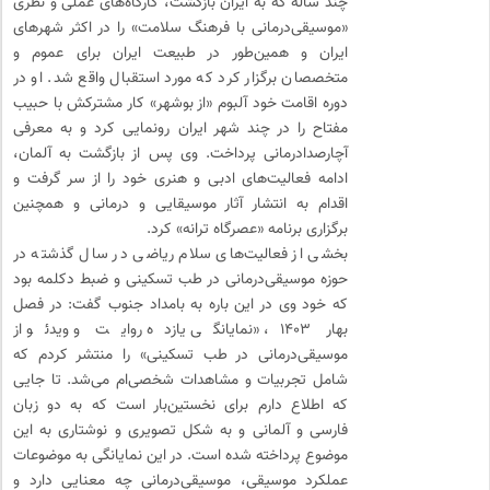
چند ساله که به ایران بازگشت، کارگاه‌های عملی و نظری
«موسیقی‌درمانی با فرهنگ سلامت» را در اکثر شهرهای
ایران و همین‌طور در طبیعت ایران برای عموم و
متخصصان برگزار کرد که مورد استقبال واقع شد. او در
دوره اقامت خود آلبوم «از بوشهر» کار مشترکش با حبیب
مفتاح را در چند شهر ایران رونمایی کرد و به معرفی
آچارصدادرمانی پرداخت. وی پس از بازگشت به آلمان،
ادامه فعالیت‌های ادبی و هنری خود را از سر گرفت و
اقدام به انتشار آثار موسیقایی و درمانی و همچنین
برگزاری برنامه‌ «عصرگاه ترانه» کرد.
بخشی از فعالیت‌های سلام ریاضی در سال گذشته در
حوزه‌ موسیقی‌درمانی در طب تسکینی و ضبط دکلمه بود
که خود وی در این باره به بامداد جنوب گفت: در فصل
بهار ۱۴۰۳، «نمایانگی یازده روایت و ویدئو از
موسیقی‌درمانی در طب تسکینی» را منتشر کردم که
شامل تجربیات و مشاهدات شخصی‌‌ام می‌شد. تا‌ جایی
که اطلاع دارم برای نخستین‌بار است که به دو‌ زبان
فارسی و‌ آلمانی ‌و به شکل تصویری و نوشتاری به این
موضوع پرداخته شده است. در این نمایانگی به موضوعات
عملکرد موسیقی، موسیقی‌درمانی چه معنایی دارد و