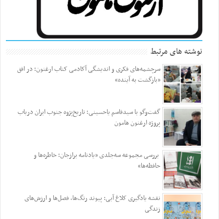
نوشته های مرتبط
سرچشمه‌های فکری و اندیشگی آکادمی کتاب ارغنون؛ در افق
«بازگشت به آینده»
گفت‌وگو با سیدقاسم یاحسینی؛ تاریخ‌پژوه جنوب ایران درباب
پروژه ارغنون هامون
بررسی مجموعه سه‌جلدی «یادنامه برازجان؛ خاطره‌ها و
حافظه‌ها»
نقشه یادگیری کلاغ آبی: پیوند رنگ‌ها، فصل‌ها و ارزش‌های
زندگی