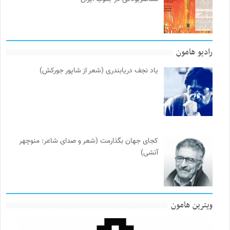
رادیو هامون
یاد نجف دریابندری (شعر از شاپور جورکش)
کجای جهان بگذارمت (شعر و صدای شاعر: منوچهر
آتشی)
ویترین هامون