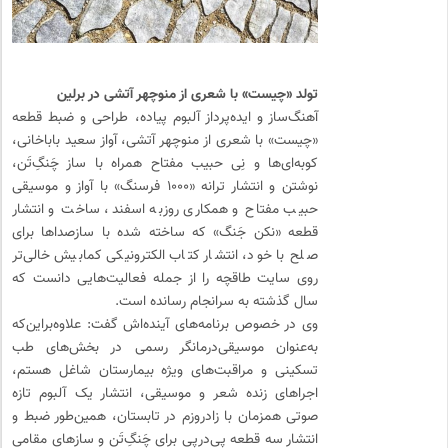
تولد «چیست» با شعری از منوچهر آتشی در برلین
آهنگ‌ساز و ایده‌پرداز آلبوم پیاده، طراحی و ضبط قطعه
«چیست» با شعری از منوچهر آتشی، آواز سعید باباخانی،
کوبه‌‌ای‌ها و نِی حبیب مفتاح همراه با ساز چَنگِ‌تَن،
نوشتن و انتشار ترانه «۱۰۰۰ فرسنگ» با آواز و موسیقی
حبیب مفتاح و همکاری روزبه اسفند، ساخت و انتشار
قطعه «نکن‌ جَنگ» ‌که ساخته شده با سازصداها برای
صلح با خود، انتشار کتاب الکترونیکی کمابیش خالی‌تر
روی سایت طاقچه را از جمله فعالیت‌هایی دانست که
سال گذشته به سرانجام رسانده است.
وی در خصوص برنامه‌های آینده‌اش گفت: علاوه‌براین‌که
به‌عنوان موسیقی‌درمانگر رسمی در بخش‌های طب
تسکینی و مراقبت‌های ویژه بیمارستان شاغل هستم،
اجراهای زنده شعر و موسیقی، انتشار یک آلبوم تازه
صوتی همزمان با زادروزم در تابستان، همین‌طور ضبط و
انتشار سه قطعه پی‌درپی برای چَنگ‌ِتَن و سازهای مقامی