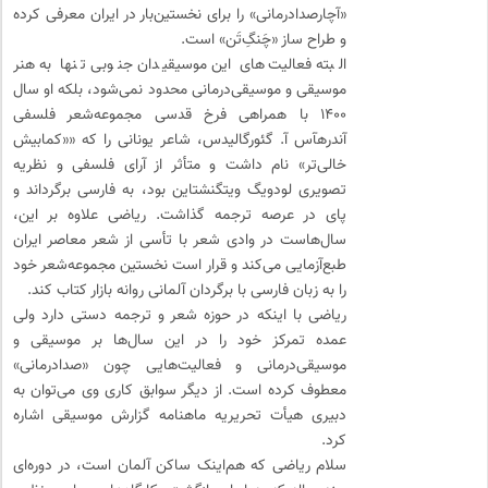
«آچارصدادرمانی» را برای نخستین‌بار در ایران معرفی کرده
و طراح ساز «چَنگِ‌تَن» است.
البته فعالیت‌های این موسیقیدان جنوبی تنها به هنر
موسیقی و موسیقی‌درمانی محدود نمی‌شود، بلکه او سال
۱۴۰۰ با همراهی فرخ قدسی مجموعه‌شعر فلسفی
آندره‎آس آ. گئورگالیدس، شاعر یونانی را که ««کمابیش
خالی‌تر» نام داشت و متأثر از آرای فلسفی و نظریه
تصویری لودویگ ویتگنشتاین بود، به فارسی برگرداند و
پای در عرصه ترجمه گذاشت. ریاضی علاوه بر این،
سال‌هاست در وادی شعر با تأسی از شعر معاصر ایران
طبع‌آزمایی می‌کند و قرار است نخستین مجموعه‌شعر خود
را به زبان فارسی با برگردان آلمانی روانه بازار کتاب کند.
ریاضی با اینکه در حوزه شعر و ترجمه دستی دارد ولی
عمده تمرکز خود را در این سال‌ها بر موسیقی و
موسیقی‌درمانی و فعالیت‌هایی چون «صدادرمانی»
معطوف کرده است. از دیگر سوابق کاری وی می‌توان به
دبیری هیأت تحریریه ماهنامه گزارش موسیقی اشاره
کرد.
سلام ریاضی که هم‌اینک ساکن آلمان است، در دوره‌ای