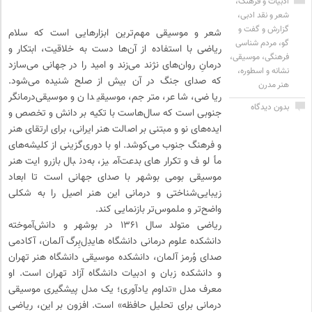
ادبیات و فرهنگ
،
شعر و نقد ادبی
،
گزارش و گفت و
شعر و موسیقی مهم‌ترین ابزارهایی است که سلام
گو
،
مردم شناسی
ریاضی با استفاده از آن‌ها دست به خلاقیت، ابتکار و
فرهنگی
،
موسیقی
،
درمانِ روان‌های نژند می‌زند و امید را در جهانی می‌سازد
نشانه و اسطوره
،
که صدای جنگ در آن بیش از صلح شنیده می‌شود.
هنر مدرن
ریاضی، شاعر، مترجم، موسیقیدان و موسیقی‌درمانگر
بدون دیدگاه
جنوبی است که سال‌هاست با تکیه بر دانش و تخصص و
ایده‌های نو و مبتنی بر اصالت هنر ایرانی، برای ارتقای هنر
و فرهنگ جنوب می‌کوشد. او با دوری‌گزینی از کلیشه‌های
مألوف و تکرارهای بدعت‌آمیز، به‌دنبال بازروایت هنر
موسیقی بومی بوشهر با صدای جهانی است تا ابعاد
زیبایی‌شناختی و درمانی این هنر اصیل را به شکلی
واضح‌تر و ملموس‌تر بازنمایی کند.
ریاضی متولد سال ۱۳۶۱ در بوشهر و دانش‌آموخته
دانشکده علوم درمانی دانشگاه هایدِل‌بِرگ آلمان، آکادمی
صدای وُرمز آلمان، دانشکده موسیقی دانشگاه هنر تهران
و دانشکده زبان و ادبیات دانشگاه آزاد تهران است. او
معرف مدل «تداوم یادآوری؛ یک مدل پیشگیری موسیقی
درمانی برای تحلیل حافظه» است. افزون بر این، ریاضی