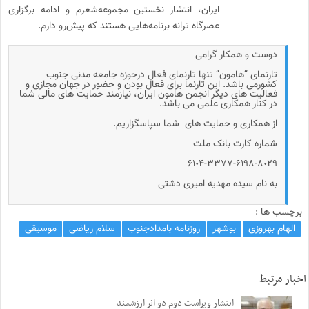
ایران، انتشار نخستین مجموعه‌شعرم و ادامه برگزاری
عصرگاه ترانه برنامه‌هایی هستند که پیش‌رو دارم.
دوست و همکار گرامی
تارنمای “هامون” تنها تارنمای فعال درحوزه جامعه مدنی جنوب
کشورمی باشد. این تارنما برای فعال بودن و حضور در جهان مجازی و
فعالیت های دیگر انجمن هامون ایران، نیازمند حمایت های مالی شما
در کنار همکاری علمی می باشد.
از همکاری و حمایت های شما سپاسگزاریم.
شماره کارت بانک ملت
۶۱٠۴-۳۳۷۷-۶۱۹۸-۸٠۲۹
به نام سیده مهدیه امیری دشتی
برچسب ها :
الهام بهروزی
بوشهر
روزنامه بامدادجنوب
سلام ریاضی
موسیقی
اخبار مرتبط
انتشار ویراست دوم دو اثر ارزشمند