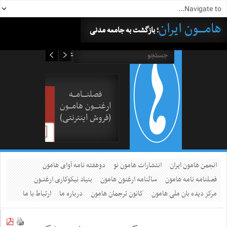
هامــــون ایران
؛ بازگشت به جامعه مدنی
۱۸ مرداد ۱۴۰۵
فصلنــــامـــه
ارغنــــون هامـــون
(فروش اینترنتی)
انجمن هامون ایران
انتشارات هامون نو
دوهفته نامه آوای هامون
فصلنامه نامه هامون
سالنامه ارغنون هامون
بنیاد نیکوکاری ارغنــون
مرکز دیده بان ملی هامون
کانون ترجمان هامون
درباره ما
ارتباط با ما