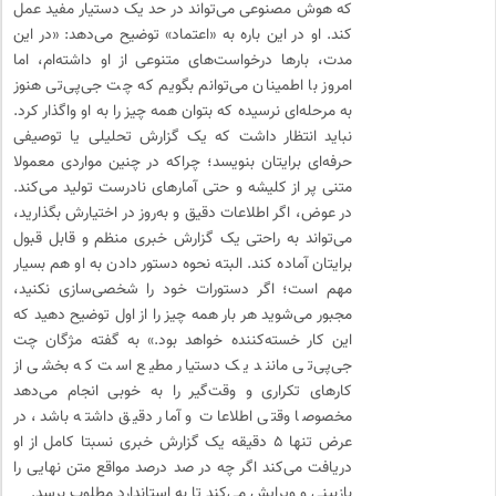
که هوش مصنوعی می‌تواند در حد یک دستیار مفید عمل
کند. او در این باره به «اعتماد» توضیح می‌دهد: «در این
مدت، بارها درخواست‌های متنوعی از او داشته‌ام، اما
امروز با اطمینان می‌توانم بگویم که چت جی‌پی‌تی هنوز
به مرحله‌ای نرسیده که بتوان همه‌ چیز را به او واگذار کرد.
نباید انتظار داشت که یک گزارش تحلیلی یا توصیفی
حرفه‌ای برایتان بنویسد؛ چراکه در چنین مواردی معمولا
متنی پر از کلیشه و حتی آمارهای نادرست تولید می‌کند.
در عوض، اگر اطلاعات دقیق و به‌روز در اختیارش بگذارید،
می‌تواند به‌ راحتی یک گزارش خبری منظم و قابل قبول
برایتان آماده کند. البته نحوه‌ دستور دادن به او هم بسیار
مهم است؛ اگر دستورات خود را شخصی‌سازی نکنید،
مجبور می‌شوید هر بار همه‌ چیز را از اول توضیح دهید که
این کار خسته‌کننده خواهد بود.» به گفته مژگان چت
جی‌پی‌تی مانند یک دستیار مطیع است که بخشی از
کارهای تکراری و وقت‌گیر را به ‌خوبی انجام می‌دهد
مخصوصا وقتی اطلاعات و آمار دقیق داشته باشد، در
عرض تنها ۵ دقیقه یک گزارش خبری نسبتا کامل از او
دریافت می‌کند اگر چه در صد درصد مواقع متن نهایی را
بازبینی و ویرایش می‌کند تا به استاندارد مطلوب برسد.