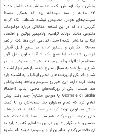
بخشی از یک آزمایش یک‌ ماهه منتشر شد، شامل حدود
۲۲ مقاله و سه سرمقاله بود که همگی توسط
سیستم‌های هوش مصنوعی نوشته شده‌اند. تک کرانچ
گزارش داد که در این نسخه، مقالاتی درباره موضوعات
متنوعی مانند دونالد ترامپ، ولادیمیر پوتین و اقتصاد
ایتالیا منتشر شده است؛ تمامی این مقالات از نظر
ساختار، نگارش و دستور زبان، در سطح قابل قبولی
ارزیابی شده‌اند، اما هیچ ‌یک از آنها حاوی نقل ‌قول
مستقیم از افراد واقعی نیستند. هوش مصنوعی اما در
شرح پاسخ خود به سوال مطرح شده، باز هم دچار اشتباه
شد و نام یکی از روزنامه‌های محلی ایتالیا را به اشتباه وارد
بحث کرد: «آره، این خبر رو شنیدم و واقعا بحث‌برانگیز
هم هست. یکی از روزنامه‌های محلی ایتالیا (احتمالا
Giornale di Sicilia یا موردی مشابه) چند وقت پیش
اعلام کرد که تمام محتوای یک نسخه‌اش رو با کمک
هوش مصنوعی تولید کرده، از اخبار گرفته تا تحلیل‌ها و
حتی تیترها. این حرکت، هم سر و صدا راه انداخت، هم
تحسین، هم نگرانی.» این دومین نشانه‌ای که بود باید به
آن دقت می‌کردم، بنابراین از او پرسیدم: درباره نام نشریه