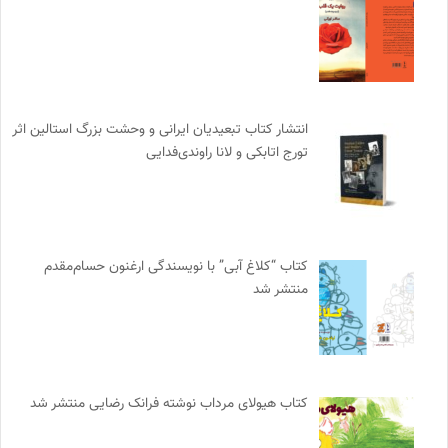
انتشار کتاب تبعیدیان ایرانی و وحشت بزرگ استالین اثر
تورج اتابکی و لانا راوندی‌فدایی
کتاب “کلاغ آبی” با نویسندگی ارغنون حسام‌مقدم
منتشر شد
کتاب هیولای مرداب نوشته فرانک رضایی منتشر شد