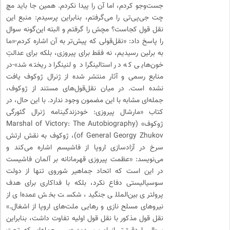
جست‌وجو کردم، اما آن را پیدا نکردم. همین جا باید مچ
چت جی‌پی‌تی را می‌گرفتم، بنابراین پرسیدم: منبع این
نقل قول کجاست؟ مچش را گرفتم و البته این‌گونه سوال
را پاسخ داد: «نقل‌قولی که پیش‌تر به آن اشاره کردم-«ما
به برلین رسیدیم، نه فقط برای پیروزی، بلکه برای عدالتِ
خون‌هایی که در استالینگراد و لنینگراد ریخته شد»-در
منابع رسمی و آثار منتشر شده از ژنرال ژوکوف یافت
نشده است. در میان نقل‌قول‌های مستند از ژوکوف،
جمله‌ای مشابه با این مضمون وجود ندارد. با این حال، در
کتاب «مارشال پیروزی: خودزندگینامه ژنرال گئورگی
ژوکوف» (Marshal of Victory: The Autobiography
of General Georgy Zhukov)، ژوکوف به نقش ارتش
سرخ در آزادسازی اروپا از فاشیسم اشاره می‌کند و
می‌نویسد: «عظمت پیروزی قهرمانانه بر آلمان فاشیست
در این است که اتحاد جماهیر شوروی تنها از دولت
سوسیالیستی دفاع نکرد، بلکه با فداکاری برای هدف
پرولتری بین‌المللی جنگید، شکست بخش عمده‌ای از
نیروهای مسلح نازی و رهایی ملت‌های اروپا از اشغال.»
نقل قول مذکور با نقل قول اولیه تفاوت داشت، بنابراین