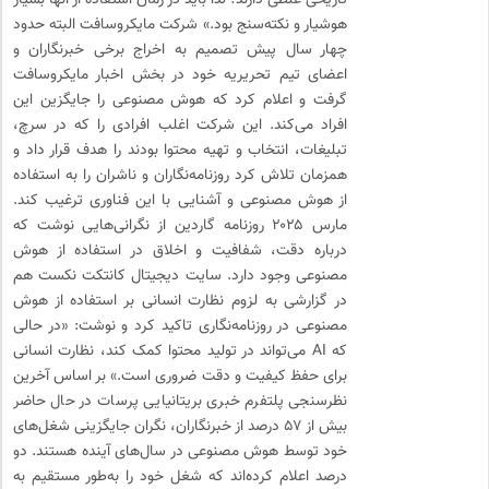
تاریخی غلطی دارند؛ لذا باید در زمان استفاده از آنها بسیار
هوشیار و نکته‌سنج بود.» شرکت مایکروسافت البته حدود
چهار سال پیش تصمیم به اخراج برخی خبرنگاران و
اعضای تیم تحریریه خود در بخش اخبار مایکروسافت
گرفت و اعلام کرد که هوش مصنوعی را جایگزین این
افراد می‌کند. این شرکت اغلب افرادی را که در سرچ،
تبلیغات، انتخاب و تهیه محتوا بودند را هدف قرار داد و
همزمان تلاش کرد روزنامه‌نگاران و ناشران را به استفاده
از هوش مصنوعی و آشنایی با این فناوری ترغیب کند.
مارس ۲۰۲۵ روزنامه گاردین از نگرانی‌هایی نوشت که
درباره دقت، شفافیت و اخلاق در استفاده از هوش
مصنوعی وجود دارد. سایت دیجیتال کانتکت نکست هم
در گزارشی به لزوم نظارت انسانی بر استفاده از هوش
مصنوعی در روزنامه‌نگاری تاکید کرد و نوشت: «در حالی
که AI می‌تواند در تولید محتوا کمک کند، نظارت انسانی
برای حفظ کیفیت و دقت ضروری است.» بر اساس آخرین
نظرسنجی پلتفرم خبری بریتانیایی پرسات در حال حاضر
بیش از ۵۷ درصد از خبرنگاران، نگران جایگزینی شغل‌های
خود توسط هوش مصنوعی در سال‌های آینده هستند. دو
درصد اعلام کرده‌اند که شغل خود را به‌طور مستقیم به