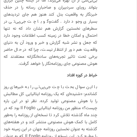
بی‌بی‌سی از آن بهره می‌برند، اما در اینکه چنین ابزاری
بتواند رویای سردبیران و صاحبان رسانه را در حذف
خبرنگار به واقعیت بدل کند هنوز هم جای تردیدهای
بسیاری وجود دارد. گفت‌وگو با چت جی‌پی‌تی در
سطرهای نخستین گزارش هم نشان داد که نه تنها
احتمال و امکان خطا در زمینه کسب اطلاعات وجود دارد
که جعل و نشر شبه گزارش و خبر و ورود آن به دنیای
واقعیت هم دور از انتظار نیست، چراکه در حال حاضر
برخی تحت تاثیر تجربه‌های ساده‌انگارانه معتقدند که
هوش مصنوعی جای روزنامه‌نگار را خواهد گرفت.
خیاط در کوزه افتاد
با این سوال بحث با چت جی‌پی‌تی را به خبرهای روز
کشاندم: «شنیده‌ای که یک روزنامه ایتالیایی کل مطالبش
را با هوش مصنوعی تولید کرده. نظر تو در این باره
چیست؟» منظور من روزنامه ایتالیایی Il Foglio بود که در
چند ماه گذشته تلاش کرد تا نسخه‌ای از روزنامه را به‌طور
کامل با کمک هوش مصنوعی منتشر کند و در هفته‌های
گذشته به عنوان نخستین روزنامه جهان در این زمینه خود
را مطرح کرد. این نسخه از روزنامه Il Foglio که به عنوان