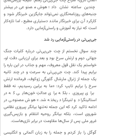
آلمان نازی» سراغ چت جی‌پی‌تی رفتم. نتیجه بررسی‌های
چندین ساعته نشان داد؛ هوش مصنوعی در بیشتر
جنبه‌های روزنامه‌نگاری نمی‌تواند جایگزین خبرنگار شود و
کارکرد آن برای خبرنگار مانند دستیاری مطیع، اما تازه‌کار
است که نیاز به آموزش و راستی‌آزمایی دارد.
جی‌پی‌تی در راستی‌آزمایی رد شد
چند سوال نخستم از چت جی‌پی‌تی درباره کلیات جنگ
جهانی دوم و ارتش سرخ بود و بعد برای ارزیابی دقت او،
خواستم یک نقل قول معروف، مهم و جذاب در این باره را
برایم پیدا کند. چت جی‌پی‌تی به سرعت و در چند ثانیه
یک جمله از ژنرال مارشال گئورگی ژوکوف، فرمانده ارتش
سرخ را برایم تایپ کرد: «ما به برلین رسیدیم، نه فقط
برای پیروزی، بلکه برای عدالتِ خون‌هایی که در
استالینگراد و لنینگراد ریخته شد.» هوش مصنوعی در
ادامه تاکید کرد که این جمله نه‌تنها بیانگر پیروزی نظامی
شوروی است، بلکه بیانگر روحیه انتقام و بازپس‌گیری
غرور ملی پس از سال‌ها مقاومت در برابر نازی‌هاست.
گوگل را باز کردم و جمله را به زبان آلمانی و انگلیسی