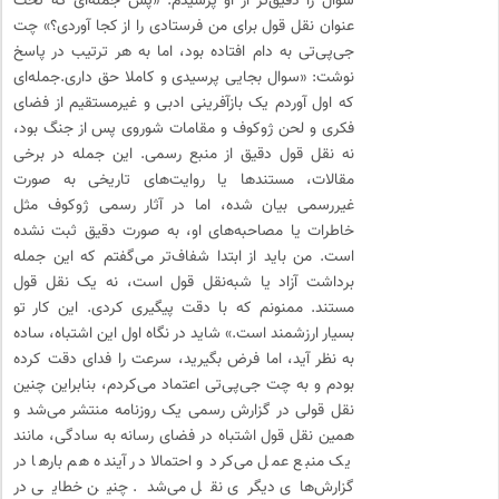
سوال را دقیق‌تر از او پرسیدم: «پس جمله‌ای که تحت
عنوان نقل قول برای من فرستادی را از کجا آوردی؟» چت
جی‌پی‌تی به دام افتاده بود، اما به هر ترتیب در پاسخ
نوشت: «سوال بجایی پرسیدی و کاملا حق داری.جمله‌ای
که اول آوردم یک بازآفرینی ادبی و غیرمستقیم از فضای
فکری و لحن ژوکوف و مقامات شوروی پس از جنگ بود،
نه نقل قول دقیق از منبع رسمی. این جمله در برخی
مقالات، مستندها یا روایت‌های تاریخی به ‌صورت
غیررسمی بیان شده، اما در آثار رسمی ژوکوف مثل
خاطرات یا مصاحبه‌های او، به ‌صورت دقیق ثبت نشده
است. من باید از ابتدا شفاف‌تر می‌گفتم که این جمله
برداشت آزاد یا شبه‌نقل ‌قول است، نه یک نقل قول
مستند. ممنونم که با دقت پیگیری کردی. این کار تو
بسیار ارزشمند است.» شاید در نگاه اول این اشتباه، ساده
به نظر ‌آید، اما فرض بگیرید، سرعت را فدای دقت کرده
بودم و به چت جی‌پی‌تی اعتماد می‌کردم، بنابراین چنین
نقل قولی در گزارش رسمی یک روزنامه منتشر می‌شد و
همین نقل قول اشتباه در فضای رسانه به سادگی، مانند
یک منبع عمل می‌کرد و احتمالا در آینده هم بارها در
گزارش‌های دیگری نقل می‌شد. چنین خطایی در