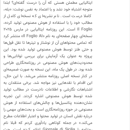
ایتالیایی مطمئن هستی که آن را درست گفته‌ای؟ ابتدا
متوجه اشتباه خود نشد و با اعتماد به نفس نوشت: «بله،
کاملا درست است. نام نشریه‌ای که نسخه‌ای کامل از
مطالب خود را با استفاده از هوش مصنوعی تولید کرده،
Il Foglio است. این روزنامه ایتالیایی در مارس ۲۰۲۵
نسخه‌ای چهار صفحه‌ای به نام «Il Foglio AI» منتشر کرد
که تمامی محتواهای آن از نوشتار و تیترها تا نقل ‌قول‌ها
و حتی طنز توسط هوش مصنوعی تولید شده بود. این
پروژه به عنوان یک آزمایش برای بررسی توانایی‌ها و
محدودیت‌های هوش مصنوعی در روزنامه‌نگاری طراحی
شده بود. در طول یک ماه، این نسخه به‌ صورت ضمیمه‌ای
در کنار نسخه اصلی روزنامه منتشر می‌شد. با این حال،
این اقدام با نقدهایی نیز مواجه شد. برخی منتقدان به
اشتباهات نگارشی و اطلاعات نادرست در مطالب تولید
شده توسط هوش مصنوعی اشاره کردند. این تجربه
نشان‌دهنده پتانسیل‌ها و چالش‌های استفاده از هوش
مصنوعی در حوزه روزنامه‌نگاری است و بحث‌های مهمی را
درباره نقش انسان در تولید محتوا و اعتبار اطلاعات مطرح
می‌کند.» در جمله کوتاهی یا‌دآوری کردم که قبلا نام
روزنامه را Giornale di Sicilia اعلام کرده است. چت