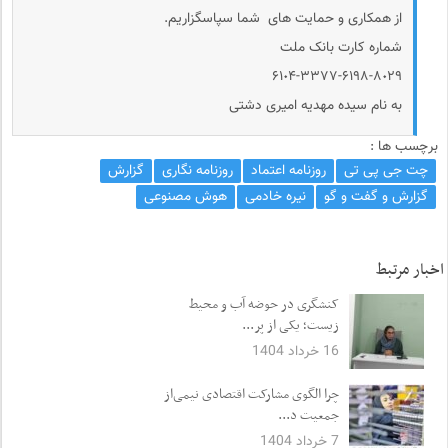
از همکاری و حمایت های شما سپاسگزاریم.
شماره کارت بانک ملت
۶۱٠۴-۳۳۷۷-۶۱۹۸-۸٠۲۹
به نام سیده مهدیه امیری دشتی
برچسب ها :
چت جی پی تی
روزنامه اعتماد
روزنامه نگاری
گزارش
گزارش و گفت و گو
نیره خادمی
هوش مصنوعی
اخبار مرتبط
کنشگری در حوضه آب و محیط
زیست؛ یکی از پر...
16 خرداد 1404
چرا الگوی مشارکت اقتصادی نیمی‌از
جمعیت د...
7 خرداد 1404