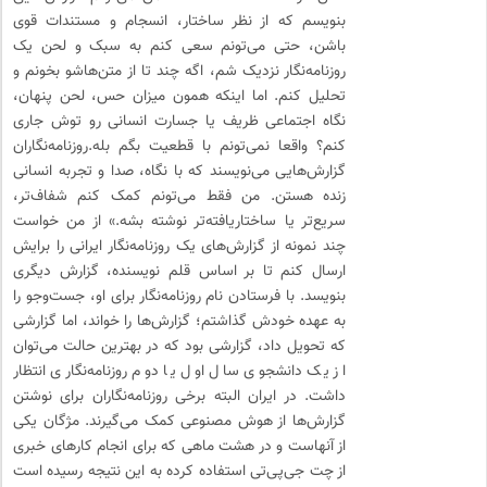
بنویسم که از نظر ساختار، انسجام و مستندات قوی
باشن، حتی می‌تونم سعی کنم به سبک و لحن یک
روزنامه‌نگار نزدیک شم، اگه چند تا از متن‌هاشو بخونم و
تحلیل کنم. اما اینکه همون میزان حس، لحن پنهان،
نگاه اجتماعی ظریف یا جسارت انسانی رو توش جاری
کنم؟ واقعا نمی‌تونم با قطعیت بگم بله.روزنامه‌نگاران
گزارش‌هایی می‌نویسند که با نگاه، صدا و تجربه انسانی
زنده‌ هستن. من فقط می‌تونم کمک کنم شفاف‌تر،
سریع‌تر یا ساختاریافته‌تر نوشته بشه.» از من خواست
چند نمونه از گزارش‌های یک روزنامه‌نگار ایرانی را برایش
ارسال کنم تا بر اساس قلم نویسنده، گزارش دیگری
بنویسد. با فرستادن نام روزنامه‌نگار برای او، جست‌وجو را
به عهده خودش گذاشتم؛ گزارش‌ها را خواند، اما گزارشی
که تحویل داد، گزارشی بود که در بهترین حالت می‌توان
از یک دانشجوی سال اول یا دوم روزنامه‌نگاری انتظار
داشت. در ایران البته برخی روزنامه‌نگاران برای نوشتن
گزارش‌ها از هوش مصنوعی کمک می‌گیرند. مژگان یکی
از آنهاست و در هشت ماهی که برای انجام کارهای خبری
از چت جی‌پی‌تی استفاده کرده به این نتیجه رسیده است