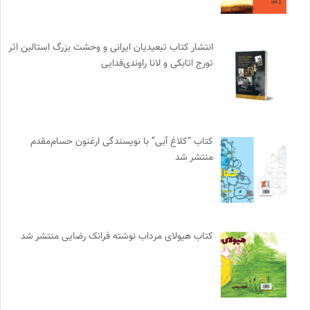
انتشار کتاب تبعیدیان ایرانی و وحشت بزرگ استالین اثر
تورج اتابکی و لانا راوندی‌فدایی
کتاب “کلاغ آبی” با نویسندگی ارغنون حسام‌مقدم
منتشر شد
کتاب هیولای مرداب نوشته فرانک رضایی منتشر شد