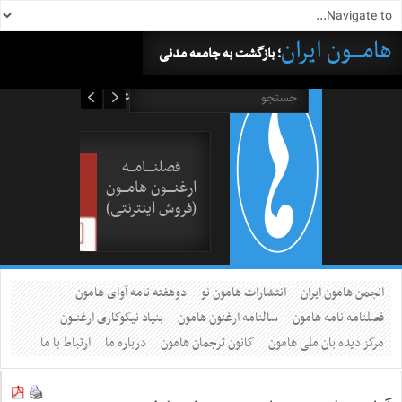
هامــــون ایران
؛ بازگشت به جامعه مدنی
۱۸ مرداد ۱۴۰۵
فصلنــــامـــه
ارغنــــون هامـــون
(فروش اینترنتی)
انجمن هامون ایران
انتشارات هامون نو
دوهفته نامه آوای هامون
فصلنامه نامه هامون
سالنامه ارغنون هامون
بنیاد نیکوکاری ارغنــون
مرکز دیده بان ملی هامون
کانون ترجمان هامون
درباره ما
ارتباط با ما