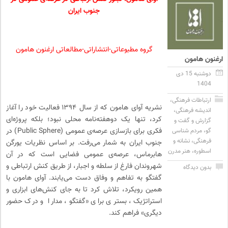
جنوب ایران
گروه مطبوعاتی-انتشاراتی-مطالعاتی ارغنون هامون
ارغنون هامون
دوشنبه 15 دی
1404
ارتباطات فرهنگی
،
نشریه آوای هامون که از سال ۱۳۹۴ فعالیت خود را آغاز
اندیشه فرهنگی
،
کرد، تنها یک دوهفته‌نامه محلی نبود؛ بلکه پروژه‌ای
گزارش و گفت و
فکری برای بازسازی عرصه‌ی عمومی (Public Sphere) در
گو
،
مردم شناسی
فرهنگی
،
نشانه و
جنوب ایران به شمار می‌رفت. بر اساس نظریات یورگن
اسطوره
،
هنر مدرن
هابرماس، عرصه‌ی عمومی فضایی است که در آن
شهروندان فارغ از سلطه و اجبار، از طریق کنش ارتباطی و
بدون دیدگاه
گفتگو به تفاهم و وفاق دست می‌یابند. آوای هامون با
همین رویکرد، تلاش کرد تا به جای کنش‌های ابزاری و
استراتژیک، بستری برای «گفتگو، مدارا و درک حضور
دیگری» فراهم کند.