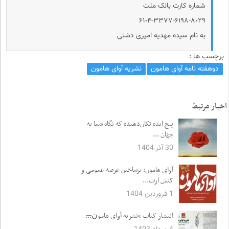
شماره کارت بانک ملت
۶۱٠۴-۳۳۷۷-۶۱۹۸-۸٠۲۹
به نام سیده مهدیه امیری دشتی
برچسب ها :
دوهفته نامه آوای هامون
نشریه آوای هامون
اخبار مرتبط
پنج ایده تکان‌دهنده که نگاه شما به
جهان ...
30 آذر 1404
آوای هامون: برساختن عرصه عمومی و
کنش ارت...
1 فروردین 1404
انتشار کتاب “نشریه آوای هامون̶...