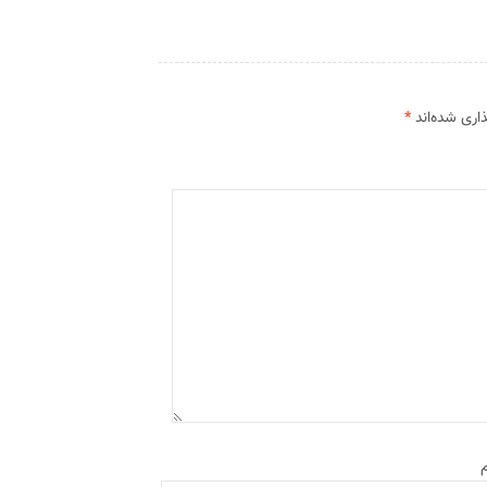
اری شده‌اند
*
م