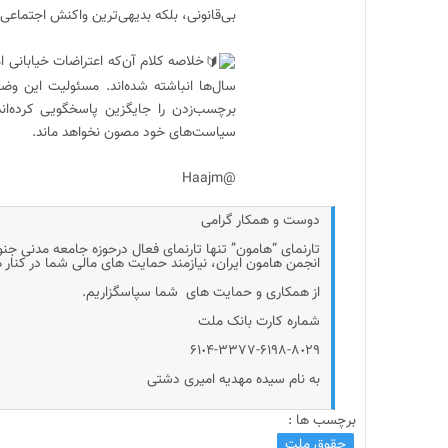
بی‌قانونی، بلکه بدیهی‌ترین واکنش اجتماعی 
خلاصه کلام آن‌که اعتراضات خیابانی 
سال‌ها انباشته شده‌اند. مسئولیت این وضع
برچسب‌زدن را جایگزین پاسخگویی کرده‌اند
سیاست‌های خود مصون نخواهد ماند.
@Haajm
دوست و همکار گرامی
تارنمای “هامون” تنها تارنمای فعال درحوزه جامعه مدنی جن
انجمن هامون ایران، نیازمند حمایت های مالی شما در کنار
از همکاری و حمایت های شما سپاسگزاریم.
شماره کارت بانک ملت
۶۱٠۴-۳۳۷۷-۶۱۹۸-۸٠۲۹
به نام سیده مهدیه امیری دشتی
برچسب ها :
حقوق ملت