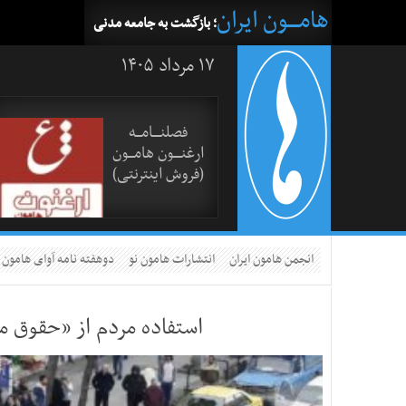
هامــــون ایران
؛ بازگشت به جامعه مدنی
۱۷ مرداد ۱۴۰۵
فصلنــــامـــه
ارغنــــون هامـــون
(فروش اینترنتی)
انجمن هامون ایران
انتشارات هامون نو
دوهفته نامه آوای هامون
استفاده مردم از «حقوق 