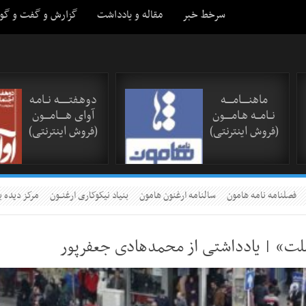
سرخط خبر
مقاله و یادداشت
گزارش و گفت و گو
ماهنـــــامـــــه
دوهـفتـــــــه نــامـه
نــامـــه هـامـــــون
آوای هـــــامــــون
(فروش اینترنتی)
(فروش اینترنتی)
فصلنامه نامه هامون
سالنامه ارغنون هامون
بنیاد نیکوکاری ارغنــون
مرکز دیده ب
ملت» | یادداشتی از محمدهادی جعفرپور