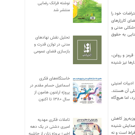
نوشته فرانک رضایی
منتشر شد
راضات خود را
ضای کارزارهای
ه‌شکلی مدنی و
ایی به حقوق
تحلیل نقش نهادهای
مدنی در توازن قدرت و
بازسازی فضای عمومی
قرمز و روغن،
رها نیز شنیده
خاستگاه‌های فکری
ادبیات امنیتی
اسماعیل حسام مقدم در
لی آن هستند.
پروژه ارغنون هامون از
د، اما هیچ‌گاه
سال ۱۳۸۰ تا اکنون
زبه‌روز کاهش
تاملات فکری مهدیه
ه صدایش شنیده
امیری دشتی در یک دهه
فراط است و نه
اخیر؛ پروژه زنان از حاشیه