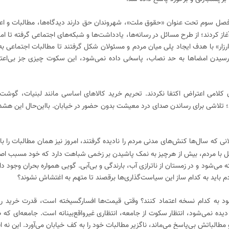
فصل سوم تحت عنوان «حقوق ملت»، شهروندان حق دارند دیدگاه‌ها، مطالبات و اعت
آغاز کردند؛ از طرح مسائل در رسانه‌ها، یادداشت‌ها و شبکه‌های اجتماعی گرفته تا ام
کارزار» با هدف ایجاد پلی میان مردم و مسئولان شکل گرفتند تا مطالبات اجتماعی ب
سیدن امضاها به حد نصاب، پاسخی داده نمی‌شود، این سکوت چیزی جز بی‌اعتن
ن کلامی اعتراض اکتفا نکردند. تحریم خرید کالاهای اساسی مانند لبنیات، گوشت 
؛ تلاشی برای رساندن صدای درد معیشت بدون حضور در خیابان. بااین‌حال این هشدا
ی که سال‌ها کنش‌های مدنی مردم را نادیده گرفتند، امروز نیز همان مطالبات را با 
قابل با مردم، بیش از هرچیز به نمک پاشیدن بر زخمی شباهت دارد که خود مسبب اص
 می‌‌شود و در زمستان از ناترازی آب، بارندگی و بی‌آبی. گویی همواره بحران وجود دار
باید به کدام ساز این سیاست‌گذاری‌ها برقصند تا متهم به اغتشاش نشوند؟
د به کدام نسخه اعتماد کنند؟ وقتی قیمت‌ها افسارگسیخته است، قدرت خرید رو
ر دیده نمی‌شود، انتظار سکوت از جامعه، انتظاری غیرواقع‌بینانه است. جامعه‌ای ک
الباتش بی‌پاسخ می‌ماند، ناگزیر مطالبات خود را به کف خیابان می‌آورد. این نه ا