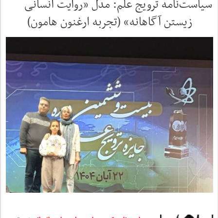
سیاست‌نامه ترویج علم: مدل «روایت انسانی
زیستن آگاهانه» (تجربه ارغنون هامون)