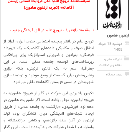
سیاست‌نامه ترویج علم: مدل «روایت انسانی زیستن
آگاهانه» (تجربه ارغنون هامون)
۱. مقدمه: بازتعریف ترویج علم در افق فرهنگی جنوب
ارغنون هامون
ترویج علم در بافتار پیچیده اجتماعی جنوب ایران، فراتر از
دوشنبه 18 خرداد
انتقال صِرف و مکانیکی داده‌های آکادمیک، یک «رویداد
1405
فرهنگی» بنیادین و ضرورتی استراتژیک برای پی‌افکنی
اندیشه مدنی
،
زیرساخت‌های توسعه جامعه مدنی است. در این
مقاله و یادداشت
جغرافیا، علم نه یک کالای تزئینی، بلکه ابزاری
بدون دیدگاه
رهایی‌بخش برای گسست از وضع موجود و توانمندسازی
شهروندان در مسیر «زیستن آگاهانه» تلقی می‌شود.
تکوین راهبردی این حرکت در گذار از «پروژه هامون» به
«پروژه ارغنون» تجلی یافته است. اگر ماموریت هامون در
دهه نود خورشیدی، «بازگشت به جامعه مدنی» از طریق
ایجاد شبکه‌های اندیشگی میان کنشگران بود، تولد
ارغنون در آغاز سده پانزدهم، واکنشی بازاندیشانه و
واسازانه با شعار «بازگشت به آینده» است. این گذار