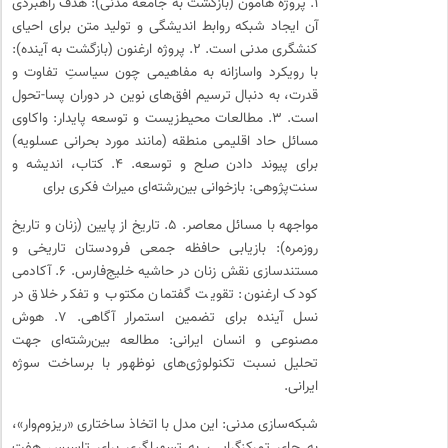
۱. پروژه هامون (بازگشت به جامعه مدنی): هدف راهبردی
آن ایجاد شبکه روابط اندیشگی و تولید متن برای احیای
کنشگری مدنی است. ۲. پروژه ارغنون (بازگشت به آینده):
با رویکرد واسازانه به مفاهیمی چون سیاستِ تفاوت و
قدرت، به دنبال ترسیم افق‌های نوین در دوران پسا-تحول
است. ۳. مطالعات محیط‌زیست و توسعه پایدار: واکاوی
مسائل حاد اقلیمی منطقه (مانند مورد بحرانی عسلویه)
برای پیوند دادن صلح و توسعه. ۴. کتاب، اندیشه و
سنت‌پژوهی: بازخوانی بین‌رشته‌ای میراث فکری برای
مواجهه با مسائل معاصر. ۵. تاریخ از پایین (زنان و تاریخ
روزمره): بازیابی حافظه جمعی فرودستان تاریخی و
مستندسازی نقش زنان در حاشیه خلیج‌فارس. ۶. آکادمی
کودک ارغنون: تقویت گفتمان مکتوب و تفکر خلاق در
نسل آینده برای تضمین استمرار آگاهی. ۷. هوش
مصنوعی و انسان ایرانی: مطالعه بین‌رشته‌ای جهت
تحلیل نسبت تکنولوژی‌های نوظهور با برساخت سوژه
ایرانی.
شبکه‌سازی مدنی: این مدل با اتخاذ ساختاری «ریزوم‌وار»،
به جای تمرکزگرایی، به تسهیلگری برای تاسیس هفت