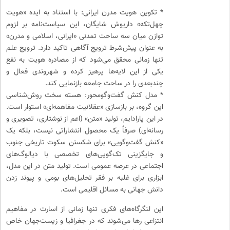
* تکوین هویت مدرن ایرانی: با استناد به ایده «هویت
چهل‌تکه» داریوش شایگان، این سیاست‌نامه بر لزوم
توازن میان سه ساحت تمدنی «ایرانی، اسلامی و مدرن»
به عنوان پیش‌شرط ترویج آگاهی تاکید دارد. ترویج علم
تنها زمانی محقق می‌شود که از مصادره هویت به نفع
یکی از این لایه‌ها پرهیز کرده و شهروندی فعال و
چندبعدی را در ساحت جامعه بازنمایی کند.
* مدل کنش گفت‌وگومحور: هسته سخت روش‌شناسی
این گروه، بر بازسازی «عقلانیت مفاهمه‌ای» استوار است.
در این پارادایم، تولید «متن» (اعم از نوشتاری، تصویری و
رسانه‌ای) صرفاً یک محصول انتشاراتی نیست، بلکه یک
«کنش گفت‌وگویی» برای شکستن سکوت تاریخی جنوب
و جایگزینی تک‌گویی‌های تخصصی با دیالوگ‌های
اجتماعی در عرصه عمومی است. تولید متن در این مدل،
ابزاری برای غلبه بر فقر تحلیل‌های بومی و پیوند زدن
دانش جهانی به مسائل اقلیمی است.
این لنگرگاه‌های فکری تنها زمانی از اسارت در مفاهیم
انتزاعی رها می‌شوند که در جغرافیا و زیست‌جهان خاص