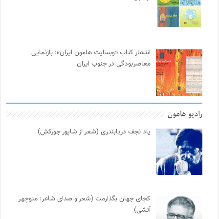
انتشار کتاب «وبسایت هامون ایران»: بازنمایی
معاصربودگی در جنوب ایران
رادیو هامون
یاد نجف دریابندری (شعر از شاپور جورکش)
کجای جهان بگذارمت (شعر و صدای شاعر: منوچهر
آتشی)