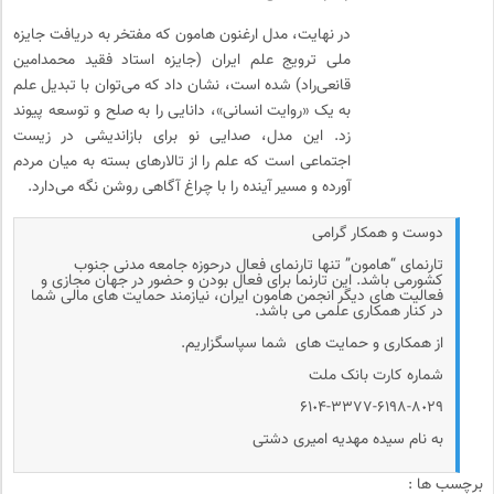
در نهایت، مدل ارغنون هامون که مفتخر به دریافت جایزه
ملی ترویج علم ایران (جایزه استاد فقید محمدامین
قانعی‌راد) شده است، نشان داد که می‌توان با تبدیل علم
به یک «روایت انسانی»، دانایی را به صلح و توسعه پیوند
زد. این مدل، صدایی نو برای بازاندیشی در زیست
اجتماعی است که علم را از تالارهای بسته به میان مردم
آورده و مسیر آینده را با چراغ آگاهی روشن نگه می‌دارد.
دوست و همکار گرامی
تارنمای “هامون” تنها تارنمای فعال درحوزه جامعه مدنی جنوب
کشورمی باشد. این تارنما برای فعال بودن و حضور در جهان مجازی و
فعالیت های دیگر انجمن هامون ایران، نیازمند حمایت های مالی شما
در کنار همکاری علمی می باشد.
از همکاری و حمایت های شما سپاسگزاریم.
شماره کارت بانک ملت
۶۱٠۴-۳۳۷۷-۶۱۹۸-۸٠۲۹
به نام سیده مهدیه امیری دشتی
برچسب ها :