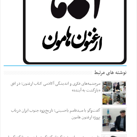
نوشته های مرتبط
سرچشمه‌های فکری و اندیشگی آکادمی کتاب ارغنون؛ در افق
«بازگشت به آینده»
گفت‌وگو با سیدقاسم یاحسینی؛ تاریخ‌پژوه جنوب ایران درباب
پروژه ارغنون هامون