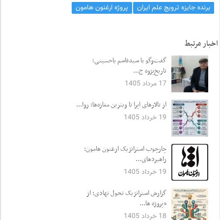
برنده جایزه ترویج علم ایران
پروژه ارغنون هامون
اخبار مرتبط
گفت‌وگو با سیدقاسم یاحسینی؛
تاریخ‌پژوه ج...
17 مرداد 1405
از تالارهای اپرا تا ویترین مغازه‌ها: روا...
19 خرداد 1405
چارچوب استراتژیک ارغنون هامون:
راهبردهای...
19 خرداد 1405
گزارش استراتژیک تحول نهادی: از
«پروژه ها...
18 خرداد 1405