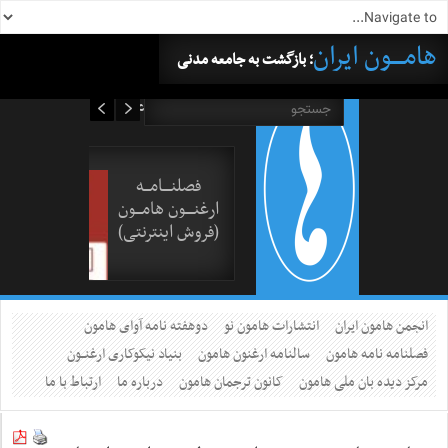
هامــــون ایران
؛ بازگشت به جامعه مدنی
۱۸ مرداد ۱۴۰۵
فصلنــــامـــه
ارغنــــون هامـــون
(فروش اینترنتی)
انجمن هامون ایران
انتشارات هامون نو
دوهفته نامه آوای هامون
فصلنامه نامه هامون
سالنامه ارغنون هامون
بنیاد نیکوکاری ارغنــون
مرکز دیده بان ملی هامون
کانون ترجمان هامون
درباره ما
ارتباط با ما