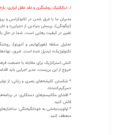
۱. دیالکتیک روشنگری و نقد عقل ابزاری: بازخوانی موانع ساختاری
مدیران ما با غرق شدن در تکنوکراسی و پروژه
(چگونگی)، پرسش بنیادین از «چرایی» و غای
تغییر در کیفیت رهایی است، شما در حال باز
تحلیل سلطه (هورکهایمر و آدورنو): روشنگ
تکنولوژیک» تبدیل شده است. امروز، نهاده
کنش استراتژیک برای مقابله با «صنعت فرهن
خروج از این بن‌بست، مدیر اجرایی باید اقداما
* شکستن کلیشه‌های بصری و زبانی: از تولید 
«سرگرم‌کننده».
* افشای مکانیسم‌های دستکاری: در برنامه‌
فاش کنید.
* اولویت‌بخشی به خودانگیختگی: ساختارهای صل
منعطف کنید.