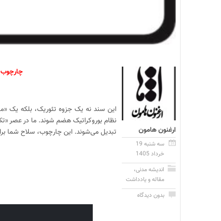
چارچوب ا
این سند نه یک جزوه تئوریک، بلکه یک «ما
نظام بوروکراتیک هضم شوند. ما در عصر «تکن
ارغنون هامون
تبدیل می‌شوند. این چارچوب، سلاح شما برا
سه شنبه 19
خرداد 1405
اندیشه مدنی
،
مقاله و یادداشت
بدون دیدگاه