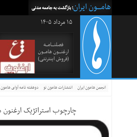
هامــــون ایران
؛ بازگشت به جامعه مدنی
۱۵ مرداد ۱۴۰۵
فصلنــــامـــه
ارغنــــون هامـــون
(فروش اینترنتی)
انجمن هامون ایران
انتشارات هامون نو
دوهفته نامه آوای هامون
چارچوب استراتژیک ارغنون ه