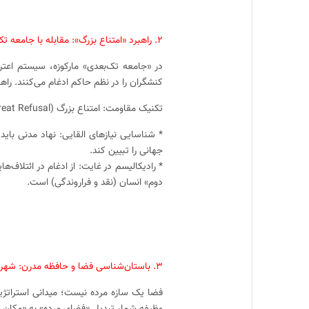
۲. راهبرد «امتناع بزرگ»: مقابله با جامعه تک‌بعدی و نظام نیازهای کاذب
در «جامعه تک‌بعدی» مارکوزه، سیستم اعتر
کنشگران را در نظم حاکم ادغام می‌کنند. راهب
تکنیک مقاومت: امتناع بزرگ (Great Refusal): این نه یک انفعال، بلکه یک «نه» قاطع به قواعد بازیِ قدرت است.
* شناسایی نیازهای القایی: نهاد مدنی باید 
جهانی را تبیین کند.
* رادیکالیسم در غایت: از ادغام در ائتلاف
دوم» انسان (نقد و فراروندگی) است.
۳. باستان‌شناسی فضا و حافظه مدرن: شهر به مثابه میدان معنا
فضا یک سازه مرده نیست؛ میدانی استراتژی
وظیفه شما، تبدیل «فضای مرده» به «مکانِ 