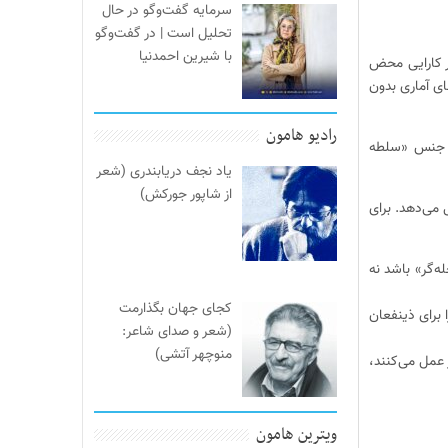
سرمایه گفت‌وگو در حال
تحلیل است | در گفت‌وگو
با شیرین احمدنیا
بر کارایی محض
ای آماری بدون
رادیو هامون
از جنس «سلطه
یاد نجف دریابندری (شعر
از شاپور جورکش)
می‌دهد. برای
ه‌گر» باشد نه
کجای جهان بگذارمت
برای ذینفعان
(شعر و صدای شاعر:
منوچهر آتشی)
 عمل می‌کنند،
ویترین هامون