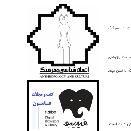
یت از مصرف)،
توسط بازارهای
گه داشتن «بعد
فن کرده است.