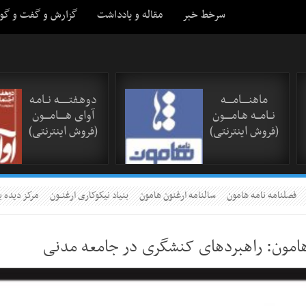
سرخط خبر
مقاله و یادداشت
گزارش و گفت و گو
ماهنـــــامـــــه
دوهـفتـــــــه نــامـه
نــامـــه هـامـــــون
آوای هـــــامــــون
(فروش اینترنتی)
(فروش اینترنتی)
فصلنامه نامه هامون
سالنامه ارغنون هامون
بنیاد نیکوکاری ارغنــون
مرکز دیده ب
امون: راهبردهای کنشگری در جامعه مدنی