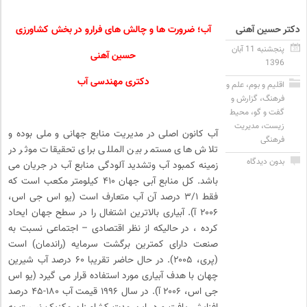
دکتر حسین آهنی
آب؛ ضرورت ها و چالش های فرارو در بخش کشاورزی
پنجشنبه 11 آبان
حسین آهنی
1396
دکتری مهندسی آب
اقلیم و بوم
،
علم و
فرهنگ
،
گزارش و
گفت و گو
،
محیط
زیست
،
مدیریت
آب کانون اصلی در مدیریت منابع جهانی و ملی بوده و
فرهنگی
تلاش های مستمر بین المللی برای تحقیقات موثر در
بدون دیدگاه
زمینه کمبود آب وتشدید آلودگی منابع آب در جریان می
باشد. کل منابع آبی جهان ۴۱۰ کیلومتر مکعب است که
فقط ۳/۱ درصد آن آب متعارف است (یو اس جی اس،
۲۰۰۶ آ). آبیاری بالاترین اشتغال را در سطح جهان ایحاد
کرده ، در حالیکه از نظر اقتصادی – اجتماعی نسبت به
صنعت دارای کمترین برگشت سرمایه (راندمان) است
(پری، ۲۰۰۵). در حال حاضر تقریبا ۶۰ درصد آب شیرین
چهان با هدف آبیاری مورد استفاده قرار می گیرد (یو اس
جی اس، ۲۰۰۶ آ). در سال ۱۹۹۶ قیمت آب ۱۸۰-۴۵ درصد