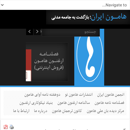
هامــــون ایران
؛ بازگشت به جامعه مدنی
۱۵ مرداد ۱۴۰۵
فصلنــــامـــه
ارغنــــون هامـــون
(فروش اینترنتی)
انجمن هامون ایران
انتشارات هامون نو
دوهفته نامه آوای هامون
فصلنامه نامه هامون
سالنامه ارغنون هامون
بنیاد نیکوکاری ارغنــون
مرکز دیده بان ملی هامون
کانون ترجمان هامون
درباره ما
ارتباط با ما