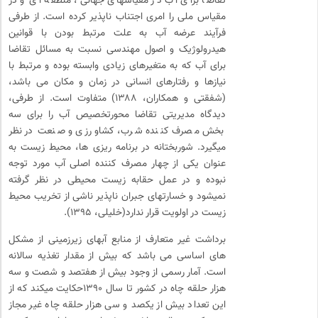
تقاضا برای آب در مقیاسهای جهانی، منطقه ای و در
مقیاس ملی را امری اجتناب ناپذیر کرده است. از طرفی
فرآیند عرضه آب به علت مرتبط بودن با قوانین
هیدرولوژیک و اصول مهندسی نسبت به مسائل تقاضا
برای آب که به متغیرهای زیادی وابسته بوده و مرتبط با
نیازها و رفتارهای انسانی در زمان و مکان می باشد،
(شفقتی و همکاران، ۱۳۸۸) متفاوت است. از طرفی،
دیدگاه مدیریتی تقاضا محورتخصیص آب را برای سه
بخش مصرف کننده شرب، کشاورزی و صنعت در نظر
میگیرد. شوربختانه در برنامه ریزی ها، محیط زیست به
عنوان یکی از چهار مصرف کننده اصلی آب مورد توجه
نبوده و در عمل حقابه زیست محیطی در نظر گرفته
نمیشود و خسارتهای جبران ناپذیر ناشی از تخریب محیط
زیست در اولویت قرار ندارد(خلیلی، ۱۳۹۵).
برداشت غیر متعارف از منابع آبهای زیرزمینی از مشکل
های اساسی می باشد که بیش از مقدار تغذیه سالانه
است. آمار رسمی از وجود بیش از هفتصد و شصت و سه
هزار حلقه چاه در کشور تا سال ۱۳۹۰حکایت میکند که از
این تعداد بیش از یکصد و سی هزار حلقه چاه غیر مجاز