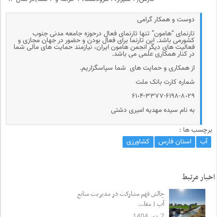
دوست و همکار گرامی
تارنمای “هامون” تنها تارنمای فعال درحوزه جامعه مدنی جنوب
کشورمی باشد. این تارنما برای فعال بودن و حضور در جهان مجازی و
فعالیت های دیگر انجمن هامون ایران، نیازمند حمایت های مالی شما
در کنار همکاری علمی می باشد.
از همکاری و حمایت های شما سپاسگزاریم.
شماره کارت بانک ملت
۶۱٠۴-۳۳۷۷-۶۱۹۸-۸٠۲۹
به نام سیده مهدیه امیری دشتی
برچسب ها :
آب
استان فارس
کشاورزی
اخبار مرتبط
چالش فهم مشارکت در مدیریت منابع
آب | مقا...