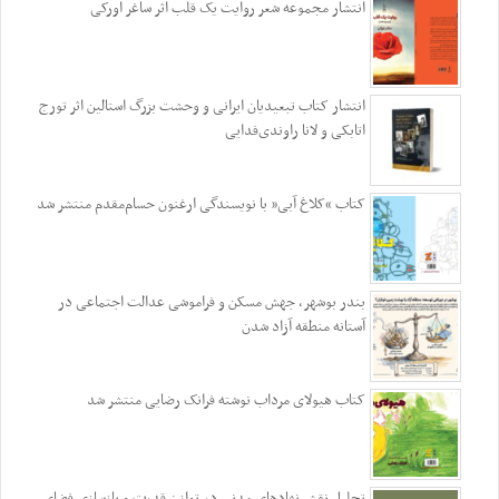
انتشار مجموعه شعر روایت یک قلب اثر ساغر اورکی
انتشار کتاب تبعیدیان ایرانی و وحشت بزرگ استالین اثر تورج
اتابکی و لانا راوندی‌فدایی
کتاب “کلاغ آبی” با نویسندگی ارغنون حسام‌مقدم منتشر شد
بندر بوشهر، جهش مسکن و فراموشی عدالت اجتماعی در
آستانه منطقه آزاد شدن
کتاب هیولای مرداب نوشته فرانک رضایی منتشر شد
تحلیل نقش نهادهای مدنی در توازن قدرت و بازسازی فضای