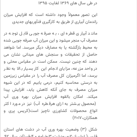
در طی سال های ۱۳۶۹ لغایت ۱۳۹۵
این تصور معمولاً وجود داشته است که افزایش میزان
راندمان آبیاری از طریق به کارگیری فنآوریهای جدیدی
مانند آبیاری قطره ای، به صرفه جویی قابل توجه در
مصرف آب منجر میشود و این میزان آب صرفه جویی شده
به محیط بازگشته یا به مصارف دیگر میرسد. اما شواهد
حاصل از تحقیقات و سنجش های میدانی نشان می
دهند که چنین نیست. ممکن است در مقیاس محلی و
در واحد مزرعه، مزایای انجام این کار بسیار بالا به نظر
برسد، اما اگرمیزان کل مصرف آب را در مقیاس زیرزمین
به درستی محاسبه کنیم، درمی یابیم که در این شیوه
میزان مصرف به جای آنکه کاهش یابد، افزایش پیدا
میکند. امکان بالقوه افزایش میزان بهره وری آب
(محصول بیشتر به ازای هرقطره آب) نیز در مورد اکثر
انواع محصولات کشاورزی ناچیز است(کریس پری و
همکاران،۲۰۱۷)
شکل (۳) وضعیت بهره وری آب در دشت های استان
فارس( ۱-شیراز،۲-مرودشت،۳-خرامه و ۴-فسا)در سال ۹۲