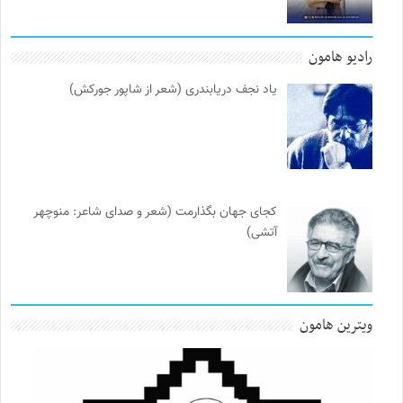
رادیو هامون
یاد نجف دریابندری (شعر از شاپور جورکش)
کجای جهان بگذارمت (شعر و صدای شاعر: منوچهر
آتشی)
ویترین هامون