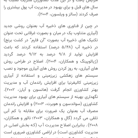
افزایش یافت و در این مدت کشاورزان مکزیک نسبت به
سال های قبل و برای بهبود در مدیریت آب پول بیشتری را
صرف کردند (سالز و ویلسون، ۲۰۰۴).
در چین از فناوری های ذخیره آب بعنوان روشی جدید
(آبیاری متناوب یک در میان و بصورت غرقابی تحت عنوان
تکنیک های ذخیره آب بصورت “آن فارم” در کشت برنج)
در ذخیره آب (۵/۴۸ درصد) استفاده کردند که باعث
افزایش تولید از ۹/۸ درصد به ۹/۱۲ درصد گردید
(ژیائوپینگ و همکاران، ۲۰۰۴). اصلاح در طراحی روش
های آبیاری، به روز کردن روش های آبیاری موجود و نصب
سیستم های زهکشی زیرزمینی و استفاده از آبیاری
زیرزمینی کالیفرنیا برای افزایش راندمان آب و مدیریت
بهتر کشاورزی انجام گرفت (هانسون و آیارز، ۲۰۰۲).
نگهداری بهینه از سیستم های آبیاری برای بهبود مدیریت
کشاورزی (سواندسون و هوبرت، ۲۰۰۳) و افزایش راندمان
مصرف آب بعنوان یک ضرورت برای مقابله با کم آبی
تلقی می گردد (گال و همکاران، ۲۰۰۳؛ نائور و همکاران،
۲۰۰۸). بنابراین اصلاح مدیریت آب (که بخش اصلی در
مدیریت کشاورزی است) در اراضی کشاورزی ضروری است