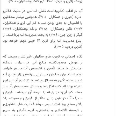
(وانگ ژائون و گیگر، ۲۰۰۹؛ دی لانگ وهمکاران، ۲۰۱۰).
آب در اغلب کشورهاست نقش اساسی در امنیت غذائی
دارند (خیری و همکاران، ۲۰۱۰). همچنین بیشتر محققین
با اطمینان به جدی بودن مساله کم آبی (ری و همکاران،
۲۰۰۷؛ نائور وهمکاران، ۲۰۰۸؛ وانگ وهمکاران، ۲۰۰۹؛
گیگر و ژین جین، ۲۰۰۹) به بحث مدیریت آب پرداختند. از
اینرو مدیریت آب برای قرن ۲۱ خیلی مهم خواهد بود
(تارنی وردی، ۲۰۰۵).
نگاه اجمالی به تجربه های سالهای اخیر نشان میدهد که
از عوامل محدودکننده منابع آبی در ایران، دیدگاه
مدیریتی با هدف تأمین و تخصیص آب در هر شرایط
بوده است. برای سالیان پی در پی برنامه ریزان منابع آب
ضمن ساده نگری به مسائل مرتبط با تقاضای آب، بر این
عقیده بوده اند که مشکل ها و مسائل عمده بخش آب، از
جمله کم آبی، در رابطه با عرضه آن میباشد. افزایش
مصرف آب در طول زمان متأثر از افزایش جمعیت، بالا
رفتن سطح بهداشت عمومی، رشد فعالیت های کشاورزی
و توسعه اقتصادی و اجتماعی، لزوم نگرش به سوی