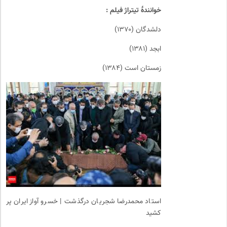
خوانندهٔ تیتراژ فیلم :
دلشدگان (۱۳۷۰)
ابجد (۱۳۸۱)
زمستان است (۱۳۸۴)
استاد محمدرضا شجریان درگذشت | خسرو آواز ایران پر
کشید