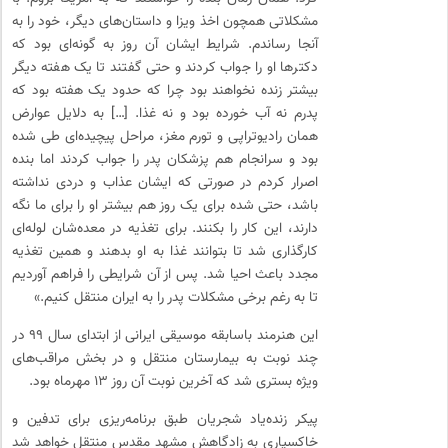
مشکلاتی همچون اخذ ویزا و داستان‌های دیگر، خود را به
آنجا رساندم. شرایط ایشان آن روز به گونه‌ای بود که
دکترها او را جواب کردند و حتی گفتند تا یک هفته دیگر
بیشتر زنده نخواهند بود چرا که حدود یک هفته بود که
پدرم نه آب خورده بود و نه غذا. […] به دلایل عوارض
همان رادیوتراپی و تورم مغز، مراحل پیچیده‌ای طی شده
بود و سرانجام هم پزشکان پدر را جواب کردند اما بنده
اصرار کردم در صورتی که ایشان عذاب و دردی نداشته
باشد، حتی شده برای یک روز هم بیشتر او را برای ما نگه
دارند، این کار را بکنند. برای تغذیه در معده‌شان لوله‌ای
کارگذاری شد تا بتوانند غذا به او بدهند و همین تغذیه
مجدد باعث احیا شد. پس از آن شرایطی را فراهم آوردیم
تا به رغم برخی مشکلات پدر را به ایران منتقل کنیم.»
این هنرمند باسابقه موسیقی ایرانی از ابتدای سال ۹۹ در
چند نوبت به بیمارستان منتقل و در بخش مراقب‌های
ویژه بستری شد که آخرین نوبت آن روز ۱۳ مهرماه بود.
پیکر زنده‌یاد شجریان طبق برنامه‌ریزی برای تدفین و
خاکسپاری به زادگاهش مشهد مقدس منتقل خواهد شد