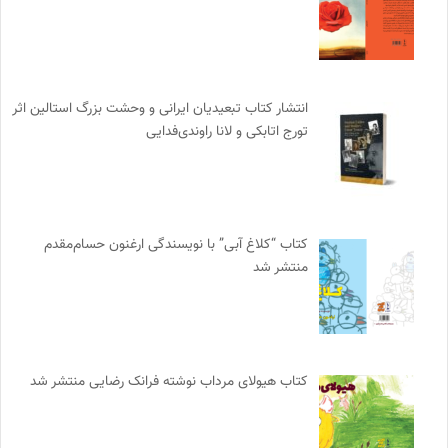
انتشار کتاب تبعیدیان ایرانی و وحشت بزرگ استالین اثر
تورج اتابکی و لانا راوندی‌فدایی
کتاب “کلاغ آبی” با نویسندگی ارغنون حسام‌مقدم
منتشر شد
کتاب هیولای مرداب نوشته فرانک رضایی منتشر شد