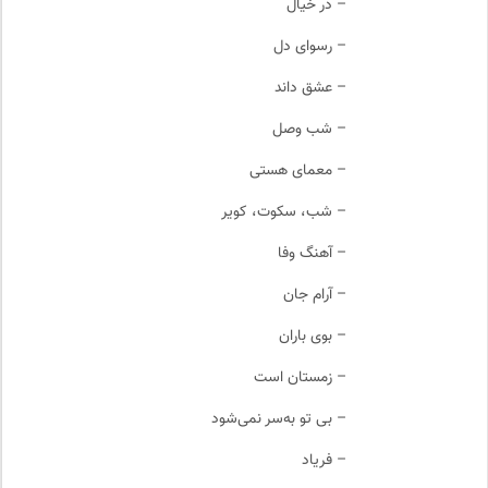
– در خیال
– رسوای دل
– عشق داند
– شب وصل
– معمای هستی
– شب، سکوت، کویر
– آهنگ وفا
– آرام جان
– بوی باران
– زمستان است
– بی تو به‌سر نمی‌شود
– فریاد