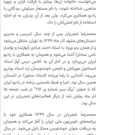
می‌خواست خانواده آن‌ها بیشتر با قرائت قرآن و چهره
مذهبی شناخته شوند، با نام مستعار سیاوش بیدگانی با
رادیو همکاری می‌کرد، ولی بعد از آن پدرش به او اجازه
استفاده از نام اصلی‌اش را داد.
محمدرضا شجریان پس از چند سال تدریس و مدیری
دبستان‌های مشهد آذر ماه ۱۳۴۶ به تهران منتقل می‌شود
و از همان بدو ورود با استاد احمد عبادی (نوازنده و نواساز
نامی سه‌تار) آشنا می‌شود و همزمان به همکاری با رادیو
ایران می‌پردازد و در کنار آن به کلاس درس آواز استاد
اسماعیل مهرتاش و انجمن خوشنویسان نزد استاد بوذری
می‌رود. آشنایی با رضا ورزنده (استاد سنتور) در تابستان
همین سال بود. اجرا و ضبط نخستین برنامه در رادیو ایران
که با عنوان “برگ سبز شماره ی ۲۱۶” در شب جمعه ۱۵
اذر ماه پخش شد از دیگر فعالیت‌های شجریان در این
سال بود.
محمدرضا شجریان در سال ۱۳۴۹ همکاری خود با
برنامه‌های تلویزیون ملی ایران را آغاز می‌کند و همزمان
به دریافت عنوان خوشنویس ممتاز نایل می‌شود. در سال