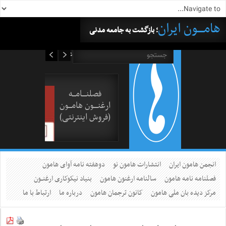
هامــــون ایران
؛ بازگشت به جامعه مدنی
۱۵ مرداد ۱۴۰۵
فصلنــــامـــه
ارغنــــون هامـــون
(فروش اینترنتی)
انجمن هامون ایران
انتشارات هامون نو
دوهفته نامه آوای هامون
فصلنامه نامه هامون
سالنامه ارغنون هامون
بنیاد نیکوکاری ارغنــون
مرکز دیده بان ملی هامون
کانون ترجمان هامون
درباره ما
ارتباط با ما