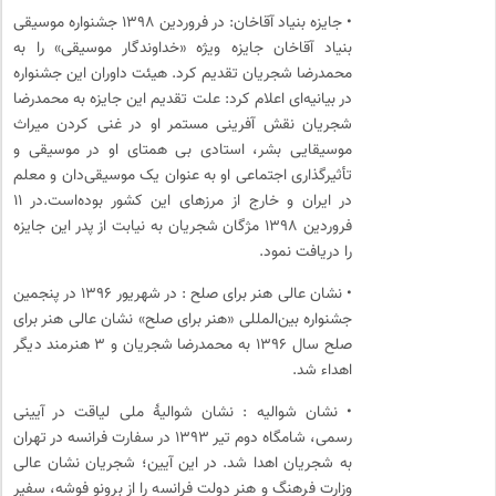
• جایزه بنیاد آقاخان: در فروردین ۱۳۹۸ جشنواره موسیقی
بنیاد آقاخان جایزه ویژه «خداوندگار موسیقی» را به
محمدرضا شجریان تقدیم کرد. هیئت داوران این جشنواره
در بیانیه‌ای اعلام کرد: علت تقدیم این جایزه به محمدرضا
شجریان نقش آفرینی مستمر او در غنی کردن میراث
موسیقایی بشر، استادی بی همتای او در موسیقی و
تأثیرگذاری اجتماعی او به عنوان یک موسیقی‌دان و معلم
در ایران و خارج از مرزهای این کشور بوده‌است.در ۱۱
فروردین ۱۳۹۸ مژگان شجریان به نیابت از پدر این جایزه
را دریافت نمود.
• نشان عالی هنر برای صلح : در شهریور ۱۳۹۶ در پنجمین
جشنواره بین‌المللی «هنر برای صلح» نشان عالی هنر برای
صلح سال ۱۳۹۶ به محمدرضا شجریان و ۳ هنرمند دیگر
اهداء شد.
• نشان شوالیه : نشان شوالیهٔ ملی لیاقت در آیینی
رسمی، شامگاه دوم تیر ۱۳۹۳ در سفارت فرانسه در تهران
به شجریان اهدا شد. در این آیین؛ شجریان نشان عالی
وزارت فرهنگ و هنر دولت فرانسه را از برونو فوشه، سفیر