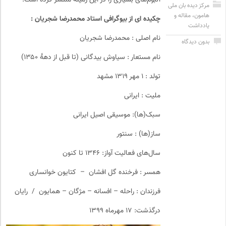
آلبوم‌های بسیاری را در این زمینه منتشر کرده‌ است.
مرکز دیده بان ملی
هامون
،
مقاله و
چکیده ای از بیوگرافی استاد محمدرضا شجریان :
یادداشت
نام اصلی : محمدرضا شجریان
بدون دیدگاه
نام مستعار : سیاوش بیدگانی (تا قبل از دههٔ ۱۳۵۰)
تولد : ۱ مهر ۱۳۱۹ مشهد
ملیت : ایرانی
سبک‌(ها): موسیقی اصیل ایرانی
ساز(ها) : سنتور
سال‌های فعالیت آواز: ۱۳۴۶ تا کنون
همسر : فرخنده گل افشان – کتایون خوانساری
فرزندان : راحله – افسانه – مژگان – همایون / رایان
درگذشت: ۱۷ مهرماه ۱۳۹۹