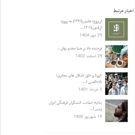
اخبار مرتبط
ازپروژه هامون(۱۳۹۱) به پروژه
ارغنون(۱۴۰۱...
29 مهر 1404
فرخنده باد بر شما مقدم بهار...
29 اسفند 1402
کرونا و خلق نامکان های مجازی؛
یادداشتی ا...
5 خرداد 1401
بیانیه حمایت کنشگران فرهنگی ایران
زمین ا...
19 شهریور 1400