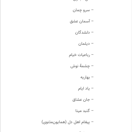
– سرو چمان
– آسمان عشق
– دلشدگان
– دیلمان
– رباعیات خیام
– چشمهٔ نوش
– بهاریه
– یاد ایام
– جان عشاق
– گنبد مینا
– پیغام اهل دل (همایون‌مثنوی)