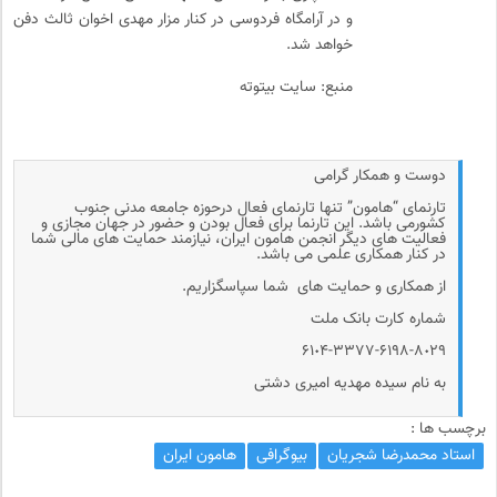
و در آرامگاه فردوسی در کنار مزار مهدی اخوان ثالث دفن
خواهد شد.
منبع: سایت بیتوته
دوست و همکار گرامی
تارنمای “هامون” تنها تارنمای فعال درحوزه جامعه مدنی جنوب
کشورمی باشد. این تارنما برای فعال بودن و حضور در جهان مجازی و
فعالیت های دیگر انجمن هامون ایران، نیازمند حمایت های مالی شما
در کنار همکاری علمی می باشد.
از همکاری و حمایت های شما سپاسگزاریم.
شماره کارت بانک ملت
۶۱٠۴-۳۳۷۷-۶۱۹۸-۸٠۲۹
به نام سیده مهدیه امیری دشتی
برچسب ها :
استاد محمدرضا شجریان
بیوگرافی
هامون ایران