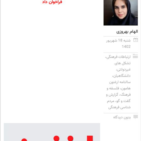
فراخوان داد
الهام بهروزی
شنبه 18 شهریور
1402
ارتباطات فرهنگی
،
تشکل های
غیردولتی
،
دانشگاهیان
،
سالنامه ارغنون
هامون
،
فلسفه و
فرهنگ
،
گزارش و
گفت و گو
،
مردم
شناسی فرهنگی
بدون دیدگاه