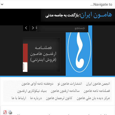
هامــــون ایران
؛ بازگشت به جامعه مدنی
۱۷ مرداد ۱۴۰۵
فصلنــــامـــه
ارغنــــون هامـــون
(فروش اینترنتی)
انجمن هامون ایران
انتشارات هامون نو
دوهفته نامه آوای هامون
فصلنامه نامه هامون
سالنامه ارغنون هامون
بنیاد نیکوکاری ارغنــون
مرکز دیده بان ملی هامون
کانون ترجمان هامون
درباره ما
ارتباط با ما