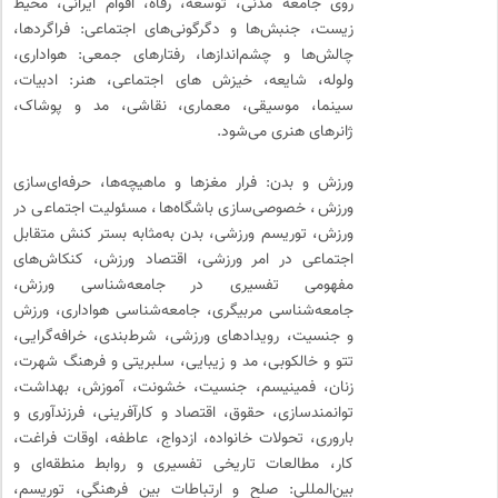
روی جامعه مدنی، توسعه، رفاه، اقوام ایرانی، محیط
زیست، جنبش‌ها و دگرگونی‌های اجتماعی: فراگردها،
چالش‌ها و چشم‌اندازها، رفتارهای جمعی: هواداری،
ولوله، شایعه، خیزش های اجتماعی، هنر: ادبیات،
سینما، موسیقی، معماری، نقاشی، مد و پوشاک،
ژانرهای هنری می‌شود.
ورزش و بدن: فرار مغزها و ماهیچه‌ها، حرفه‌ای‌سازی
ورزش، خصوصی‌سازی باشگاه‌ها، مسئولیت اجتماعی در
ورزش، توریسم ورزشی، بدن به‌مثابه بستر کنش متقابل
اجتماعی در امر ورزشی، اقتصاد ورزش، کنکاش‌های
مفهومی تفسیری در جامعه‌شناسی ورزش،
جامعه‌شناسی مربیگری، جامعه‌شناسی هواداری، ورزش
و جنسیت، رویدادهای ورزشی، شرط‌بندی، خرافه‌گرایی،
تتو و خالکوبی، مد و زیبایی، سلبریتی و فرهنگ شهرت،
زنان، فمینیسم، جنسیت، خشونت، آموزش، بهداشت،
توانمندسازی، حقوق، اقتصاد و کارآفرینی، فرزندآوری و
باروری، تحولات خانواده، ازدواج، عاطفه، اوقات فراغت،
کار، مطالعات تاریخی تفسیری و روابط منطقه‌ای و
بین‌المللی: صلح و ارتباطات بین فرهنگی، توریسم،