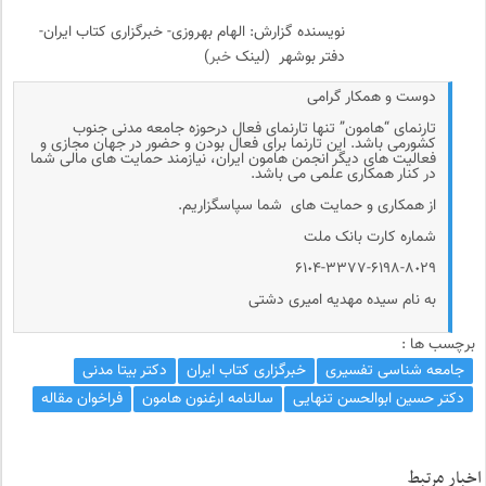
نویسنده گزارش: الهام بهروزی- خبرگزاری کتاب ایران-
دفتر بوشهر (لینک
خبر
)
دوست و همکار گرامی
تارنمای “هامون” تنها تارنمای فعال درحوزه جامعه مدنی جنوب
کشورمی باشد. این تارنما برای فعال بودن و حضور در جهان مجازی و
فعالیت های دیگر انجمن هامون ایران، نیازمند حمایت های مالی شما
در کنار همکاری علمی می باشد.
از همکاری و حمایت های شما سپاسگزاریم.
شماره کارت بانک ملت
۶۱٠۴-۳۳۷۷-۶۱۹۸-۸٠۲۹
به نام سیده مهدیه امیری دشتی
برچسب ها :
جامعه شناسی تفسیری
خبرگزاری کتاب ایران
دکتر بیتا مدنی
دکتر حسین ابوالحسن تنهایی
سالنامه ارغنون هامون
فراخوان مقاله
اخبار مرتبط