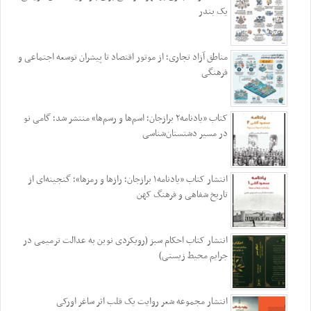
یک بندر
مناطق آزاد تجاری؛ از موتور اقتصاد تا پیشران توسعه اجتماعی و
فرهنگی
کتاب «یادنامه۲ برازجان؛ اسم‌ها و رسم‌ها» منتشر شد؛ گامی نو
در مسیر دشتستان‌شناسی
انتشار کتاب «یادنامه۱ برازجان؛ رازها و رمزها»؛ گنجینه‌ای از
تاریخ شفاهی و فرهنگ کهن
انتشار کتاب احکام سبز (رویکردی نوین به عدالت ترمیمی در
جرایم محیط‌ زیستی)
انتشار مجموعه شعر روایت یک قلب اثر ساغر اورکی