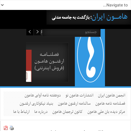
هامــــون ایران
؛ بازگشت به جامعه مدنی
۱۶ مرداد ۱۴۰۵
فصلنــــامـــه
ارغنــــون هامـــون
(فروش اینترنتی)
انجمن هامون ایران
انتشارات هامون نو
دوهفته نامه آوای هامون
فصلنامه نامه هامون
سالنامه ارغنون هامون
بنیاد نیکوکاری ارغنــون
مرکز دیده بان ملی هامون
کانون ترجمان هامون
درباره ما
ارتباط با ما