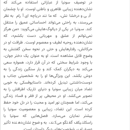
در توصیف سونیا از عباراتی استفاده می‌کند که
نشان‌دهنده زیبایی ظاهری و باطنی اوست. او با چشمان
آبی و درخشانش، که مانند دریاچه‌ای آرام به نظر
می‌رسند، به راحتی می‌تواند احساساتی عمیق را منتقل
کند. سونیا در یکی از دیالوگ‌هایش می‌گوید: «من هرگز
نمی‌توانم از عشق و مهربانی دست بکشم»، که
نشان‌دهنده روحیه لطیف و معصوم اوست. ظرافت او در
حرکاتش، رفتارهایش و حتی در نحوه سخن گفتنش به
وضوح قابل مشاهده است. او به عنوان یک دختر جوان،
با وجود شرایط سختی که در آن قرار دارد، همواره سعی
می‌کند به دیگران کمک کند و بار سنگین زندگی را به
دوش بکشد. این ویژگی‌ها او را به شخصیتی جذاب و
دوست‌داشتنی تبدیل کرده‌اند. داستایوفسکی به خوبی
تضاد میان زیبایی سونیا و دنیای تاریک اطرافش را به
تصویر می‌کشد. او در محیطی پر از فقر و فساد زندگی
می‌کند، اما همچنان نور امید و محبت را در دل خود حفظ
کرده است. این تضاد، زیبایی و معصومیت سونیا را
بیشتر نمایان می‌سازد. فصل‌هایی که سونیا با
راسکلنیکف گفتگو می‌کند، به وضوح نشان‌دهنده تأثیر
عمیق او بر شخصیت‌های دیگر داستان است.