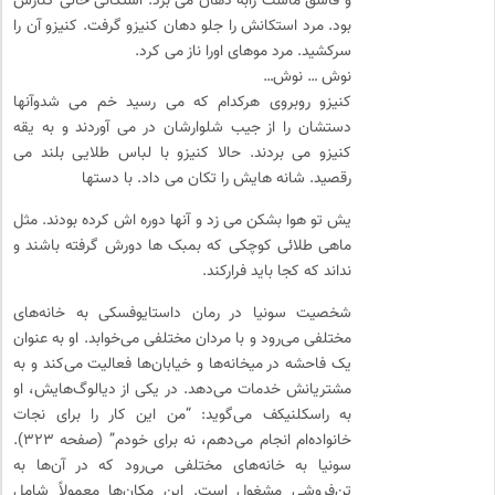
و‌ قاشق ماست رابه دهان می برد. استکانی خالی کنارش
بود. مرد استکانش را جلو دهان کنیزو گرفت. کنیزو آن را
سرکشید. مرد موهای اورا ناز می کرد.
نوش … نوش…
کنیزو روبروی هرکدام که می رسید خم می شدوآنها
دستشان را از جیب شلوارشان در می آوردند و به یقه
کنیزو می بردند. حالا کنیزو با لباس طلایی بلند می
رقصید. شانه هایش را تکان می داد. با دستها
یش تو هوا بشکن می زد و آنها دوره اش کرده بودند. مثل
ماهی طلائی کوچکی که بمبک ها دورش گرفته باشند و
نداند که کجا باید فرارکند.
شخصیت سونیا در رمان داستایوفسکی به خانه‌های
مختلفی می‌رود و با مردان مختلفی می‌خوابد. او به عنوان
یک فاحشه در میخانه‌ها و خیابان‌ها فعالیت می‌کند و به
مشتریانش خدمات می‌دهد. در یکی از دیالوگ‌هایش، او
به راسکلنیکف می‌گوید: “من این کار را برای نجات
خانواده‌ام انجام می‌دهم، نه برای خودم” (صفحه ۳۲۳).
سونیا به خانه‌های مختلفی می‌رود که در آن‌ها به
تن‌فروشی مشغول است. این مکان‌ها معمولاً شامل