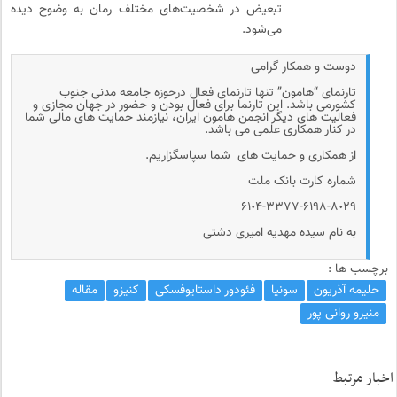
تبعیض در شخصیت‌های مختلف رمان به وضوح دیده
می‌شود.
دوست و همکار گرامی
تارنمای “هامون” تنها تارنمای فعال درحوزه جامعه مدنی جنوب
کشورمی باشد. این تارنما برای فعال بودن و حضور در جهان مجازی و
فعالیت های دیگر انجمن هامون ایران، نیازمند حمایت های مالی شما
در کنار همکاری علمی می باشد.
از همکاری و حمایت های شما سپاسگزاریم.
شماره کارت بانک ملت
۶۱٠۴-۳۳۷۷-۶۱۹۸-۸٠۲۹
به نام سیده مهدیه امیری دشتی
برچسب ها :
حلیمه آذریون
سونیا
فئودور داستایوفسکی
کنیزو
مقاله
منیرو روانی پور
اخبار مرتبط