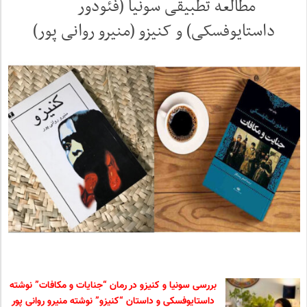
مطالعه تطبیقی سونیا (فئودور
داستایوفسکی) و کنیزو (منیرو روانی پور)
بررسی سونیا و کنیزو در رمان “جنایات و مکافات” نوشته
داستایوفسکی و داستان “کنیزو” نوشته منیرو روانی پور