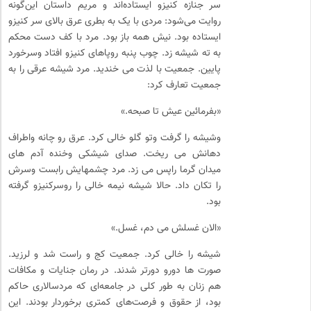
سر جنازه کنیزو ایستاده‌اند و مریم داستان این‌گونه
روایت می‌شود: مردی با یک به بطری عرق بالای سر کنیزو
ایستاده بود. نیش همه باز بود. مرد با کف دست محکم
به ته شیشه زد. چوب پنبه روپاهای کنیزو افتاد وسرخورد
پایین. جمعیت با لذت می خندید. مرد شیشه عرقی را به
جمعیت تعارف کرد:
«بفرمائین عیش تا صبحه.»
وشیشه را گرفت وتو گلو خالی کرد. عرق رو چانه واطراف
دهانش می ریخت. صدای شیشکی وخنده آدم های
میدان گرما راپس می زد. مرد چشمهایش رابست وسرش
را تکان داد. حالا شیشه نیمه خالی را روسرکنیزو گرفته
بود.
«الان غسلش می دم، غسل.»
شیشه را خالی کرد. جمعیت کج و راست شد و لرزید.
صورت ها دورو دورتر شدند. در رمان جنایات و مکافات
هم زنان به طور کلی در جامعه‌ای که مردسالاری حاکم
بود، از حقوق و فرصت‌های کمتری برخوردار بودند. این