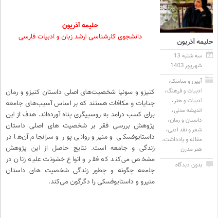
حلیمه آذریون
دانشجوی کارشناسی ارشد زبان و ادبیات فارسی
حلیمه آذریون
سه شنبه 13
شهریور 1403
آیین و مناسک
،
ادبیات و فرهنگ
،
کنیزو و سونیا شخصیت‌های اصلی داستان کنیزو و رمان
ادبیات و هنر
،
جنایات و مکافات هستند که بر اساس آسیب‌های جامعه
اندیشه مدنی
،
برای کسب درامد به روسپیگری پناه آورده‌اند. هدف از این
داستان و رمان
،
پژوهش بررسی فقر بر شخصیت های اصلی داستان
شعر و نقد ادبی
،
داستایوفسکی و منیرو روانی پور و سرانجام آن‌ها در
مقاله و یادداشت
،
زندگی و جامعه است. نتایج حاصل از این پژوهش
هنر مدرن
مشخص می‌کند که فقر و انواع خشونت علیه زنان در
بدون دیدگاه
جامعه چگونه و چطور زندگی شخصیت ‌های داستان
منیرو و داستایوفسکی را دگرگون می‌کند.