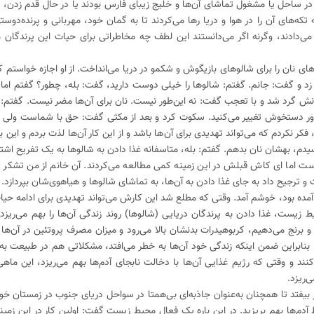
 در ساحل یا مشغول تماشای آن‌ها و خلیج زیبای فارس بودند یا در حال قدم زدن، پر
 تکه‌های آن را در هوا و دریا رها می‌کردند تا به گمان خود، مهربانی و پرنده‌دوست
م می‌دادند، وگرنه اگر می‌دانستند این لطف چه مخاطراتی برای حیات این پرندگان م
ی نان را برای شالوهای بازیگوش و شکمو در دریا می‌انداخت. از او اجازه خواستم
 زد و گفت: جانم. گفتم: شالوها را خیلی دوست دارید، گفت: بله، چطور؟ گفتم اما ب
انش گرد شد و با تعجب گفت: نه این‌طور نیست. نان برای آن‌ها مضر نیست. گفتم: ا
ه مرور دستخوش تغییر می‌کنید. سکوت کرد و بعد از مکثی گفت: حق با شماست ولی
کر نکردم که می‌تواند تهدیدی برای آن‌ها باشد و از این کار آن‌ها لذت بردم و این ب
دم، بهشان نان بدهم. گفتم: بله، متاسفانه غذا دادن به شالوها به یک تفریح اشتب
 اما ای کاش قبلش در این زمینه کمی مطالعه می‌کردند. آن خانم از من تشکر کرد
رجیح داد به جای غذا دادن به آن‌ها، به تماشای شالوها و هیاهوی‌شان بپردازد.
ز آمده بود، خوشم آمد. وقتی که مطلع شد این کارش می‌تواند تهدیدی برای ادامه حیا
باشد، ادامه نداد. به عقیده کا
ن و برنج می‌دهیم، کربوهیدرات بدنشان بالا می‌رود و میزان مصرف پروتئین در آن‌ها پ
د. بنابراین ضمن اینکه زندگی خود آن‌ها به خطر می‌افتد، مشکلاتی هم در طبیعت به‌و
نند و وقتی که رژیم غذایی آن‌ها با دخالت نابجای آدم‌ها بهم می‌ریزد، این ماه
‌ریزد.
 بیفتد تا همچنان به‌عنوان جاذبه‌ای بی‌همتا در سواحل دریای جنوب در زمستان خو
دم‌ها بهم بریزید. در این باره یک فعال محیط زیست گفت: اولین کار در این زمین