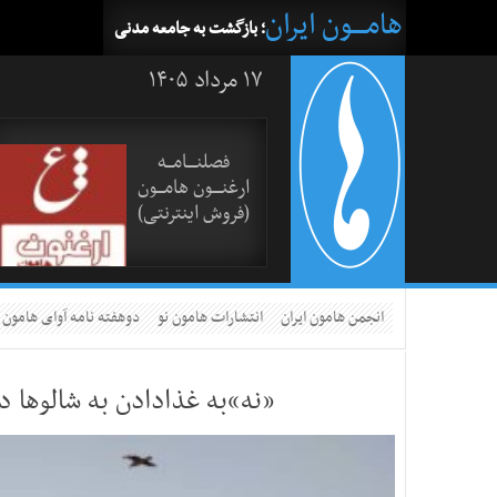
هامــــون ایران
؛ بازگشت به جامعه مدنی
۱۷ مرداد ۱۴۰۵
فصلنــــامـــه
ارغنــــون هامـــون
(فروش اینترنتی)
انجمن هامون ایران
انتشارات هامون نو
دوهفته نامه آوای هامون
«نه»به غذادادن به شالوها د