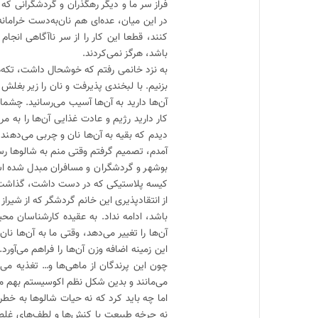
فراز سر ما و دیگر رهگذران و گردشگرانی که
در این میان، عده‌ای هم نان‌به‌دست خرامانه
کنند، قطعا این کار را از سر ناآگاهی انجا
باشد، هرگز نمی‌کردند.
به نزد خانمی رفتم که خوشحال داشت، تکه‌ها
بزنیم. با لبخندی پذیرفت و نان را زیر بغلش
آن‌ها دارید به آن‌ها آسیب می‌رسانید. چشم
کار دارید رژیم و عادت غذایی آن‌ها را ب
دیدم که بقیه به آن‌ها نان و چربی می‌دهند، ف
آمدم، تصمیم گرفتم وقتی منم به شالوها رسی
بوشهر و گردشگران و مسافران مبدل شده است
کیسه پلاستیکی که در دست داشت، گذاشت و ت
از انتقادپذیری این خانم گردشگر که از شیرا
آن‌ها را تغییر می‌دهد، وقتی ما به آن‌ها نا
این زمینه اضافه وزن آن‌ها را فراهم می‌آور
چون این پرندگان از ماهی‌ها و… تغذیه می‌ک
می‌مانند و بدین شکل نظم اکوسیستم بهم می
اما چه باید کرد که نه حیات شالوها به خطر
نه چرخه طبیعت با کنش‌ها و لطف‌های غلط آ