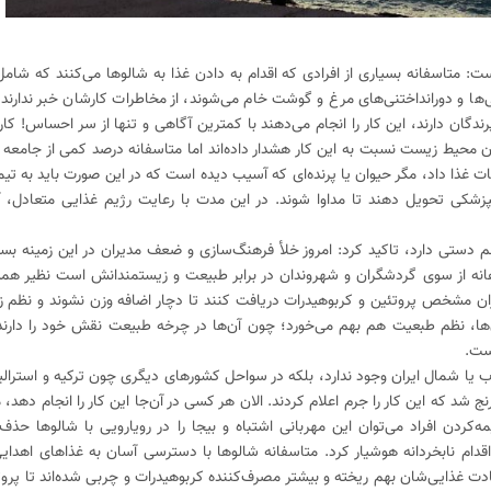
متاسفانه بسیاری از افرادی که اقدام به دادن غذا به شالوها می‌کنند که شامل 
ها و دورانداختنی‌های مرغ و گوشت خام می‌شوند، از مخاطرات کارشان خبر ندارند؛ 
دگان دارند، این کار را انجام می‌دهند با کمترین آگاهی و تنها از سر احساس! ک
ران محیط زیست نسبت به این کار هشدار داده‌اند اما متاسفانه درصد کمی از جامعه 
نات غذا داد، مگر حیوان یا پرنده‌ای که آسیب دیده است که در این صورت باید به تیما
مپزشکی تحویل دهند تا مداوا شوند. در این مدت با رعایت رژیم غذایی متعادل، آن
دستی دارد، تاکید کرد: امروز خلأ فرهنگ‌سازی و ضعف مدیران در این زمینه بسی
هانه از سوی گردشگران و شهروندان در برابر طبیعت و زیستمندانش است نظیر همی
یزان مشخص پروتئین و کربوهیدرات دریافت کنند تا دچار اضافه وزن نشوند و نظم ز
ن‌ها، نظم طبعیت هم بهم می‌خورد؛ چون آن‌ها در چرخه طبیعت نقش خود را دارند
ست.
وب یا شمال ایران وجود ندارد، بلکه در سواحل کشورهای دیگری چون ترکیه و استرال
غرنج شد که این کار را جرم اعلام کردند. الان هر کسی در آن‌جا این کار را انجام ده
مه‌کردن افراد می‌توان این مهربانی اشتباه و بیجا را در رویارویی با شالوها حذ
دام نابخردانه هوشیار کرد. متاسفانه شالوها با دسترسی آسان به غذاهای اهدای
دت غذایی‌شان بهم ریخته و بیشتر مصرف‌کننده کربوهیدرات و چربی شده‌اند تا پروت