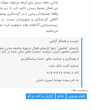
غذایی غلط، بسیار برای آن‌ها می‌تواند مهلک 
این فعال محیط زیستی تاکید کرد: تا دیر نشد
واقعا چشم‌انداز زیبایی را در گردشگری بوشهر
آگاهی گردشگران و شهروندان نیست. در ا
زیستمندانش آگاهانه رفتار خواهیم کرد؛ به
می‌دهیم.
دوست و همکار گرامی
تارنمای “هامون” تنها تارنمای فعال درحوزه جامعه مدنی جن
انجمن هامون ایران، نیازمند حمایت های مالی شما در کنار
از همکاری و حمایت های شما سپاسگزاریم.
شماره کارت بانک ملت
۶۱٠۴-۳۳۷۷-۶۱۹۸-۸٠۲۹
به نام سیده مهدیه امیری دشتی
برچسب ها :
الهام بهروزی
شالو
گزارش و گفت و گو