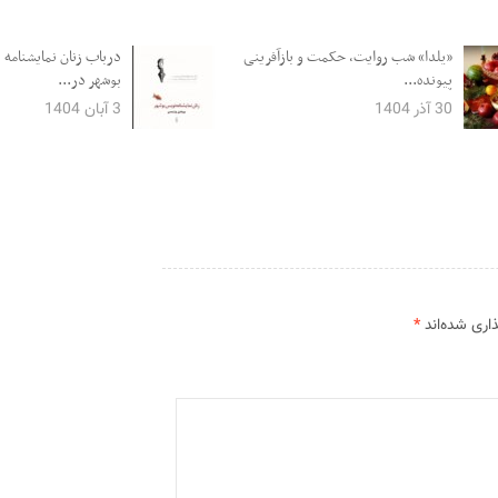
«یلدا» شب روایت، حکمت و بازآفرینی
درباب زنان نمایشنامه 
پیونده...
بوشهر در...
30 آذر 1404
3 آبان 1404
اری شده‌اند
*