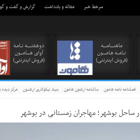
سرخط خبر
مقاله و یادداشت
گزارش و گفت و گو
ماهنـــــامـــــه
دوهـفتـــــــه نــامـه
نــامـــه هـامـــــون
آوای هـــــامــــون
(فروش اینترنتی)
(فروش اینترنتی)
فصلنامه نامه هامون
سالنامه ارغنون هامون
بنیاد نیکوکاری ارغنــون
مرکز دیده ب
ر ساحل بوشهر؛ مهاجران زمستانی در بوشهر