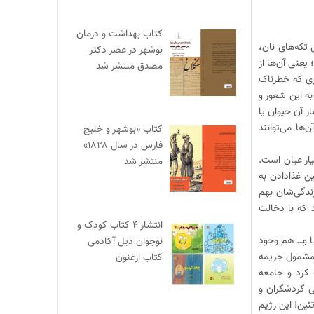
کتاب بهداشت و درمان
تکه‌های نان،
بوشهر در عصر دکتر
یعنی آن‌ها از
مصدق منتشر شد
اری که خطرناک
به این شعور و
ر آن حیوان یا
‌ها می‌توانند
کتاب «بوشهر و خلیج
فارس در سال ۱۸۲۸»
ار عیان است.
منتشر شد
ن غذادادن به
ندگی‌شان بهم
 که با دخالت
انتشار ۴ کتاب کودک و
یا و… هم وجود
نوجوان ذیل آکادمی
د، مشمول جریمه
کتاب ارغنون
ف کرد و جامعه
ی گردشگران و
ئین! این رژیم