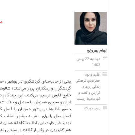
مه
الهام بهروزی
دوشنبه 22 بهمن
1403
اقلیم و بوم
،
جغرافیای فرهنگی
،
یکی از جاذبه‌های گردشگری در بوشهر، حض
زندگی روزمره
،
گردشگران و رهگذران پرواز می‌کنند؛ شالوهای
گزارش و گفت و
خلیج فارس ترسیم می‌کنند. این پرندگان در
گو
،
محیط زیست
ایران و سیبری همزمان با معتدل و خنک شدن 
بدون دیدگاه
حضور شالوها در بوشهر همزمان با فصل گرد
فصل سال را برای سفر به بوشهر انتخاب کرد
تهدید قرار دارند، این لطف ناآگاهانه همان
هم گپ زدن در یکی ار کافه‌های ساحلی به 