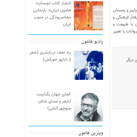
انتشار کتاب «وبسایت
هامون ایران»: بازنمایی
اییز و زمستان
معاصربودگی در جنوب
فتار فرهنگی و
ایران
 با طبیعت و
نات را تغییر
رادیو هامون
یاد نجف دریابندری (شعر
از شاپور جورکش)
ی دیگر
کجای جهان بگذارمت
(شعر و صدای شاعر:
منوچهر آتشی)
ویترین هامون