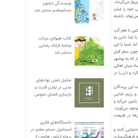
واز می‌کردند.
نویسندگی ارغنون
ی خود را عیان
حسام‌مقدم منتشر شد
ی‌تواند داشته
 کمی با هم گپ
ا غذا دادن به
کتاب هیولای مرداب
ما شما با این
نوشته فرانک رضایی
 چون سفر قبل
منتشر شد
ار که به بوشهر
اه میان اهالی
 و نان را در
تحلیل نقش نهادهای
ت این پرندگان
مدنی در توازن قدرت و
رشناسان محیط زیست، غذا دادن به پرندگان دریایی (شالوها) روند زندگی آن‌ها را بهم می‎‌ریزد و رژیم غذایی
بازسازی فضای عمومی
ایین می‌آید و
جود می‌آورند.
ی‌ها در طبیعت
خاستگاه‌های فکری
اسماعیل حسام مقدم در
دنمایی کنند و
پروژه ارغنون هامون از
ه فرهنگ‌سازی