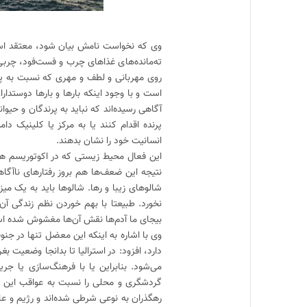
وی که نخواست نامش بیان شود، معتقد است: 
ته‌مانده‌های غذاهای چرب و فست‌فود، چربی‌
روی مهربانی و لطف و مهری که نسبت به پرن
است و با وجود اینکه بارها و بارها دوستدا
آگاهی رسیده‌اند که نباید به پرندگان و حیوا
پرنده اقدام کنند یا به مرکز یا کلینیک دا
انسانیت خود را نشان بدهند.
این فعال محیط زیستی که در اکوتوریسم هم 
نتیجه این ضعف‌ها هم بروز رفتارهای ناآگا
شالوهای زیبا و رها. شالوها باید به یک م
نخورد. طبیعتا با بهم خوردن نظم زندگی آ
بیجای ما آدم‌ها نقش آن‌ها مغشوش شده ا
وی با اشاره به اینکه این معضل تنها در جن
دارد، افزود: در استرالیا تا بدانجا وضعیت ب
می‌شود. بنابراین یا با فرهنگ‌سازی یا جری
گردشگری و محلی را نسبت به عواقب این اق
رهگذران به نوعی شرطی شده‌اند و رژیم و عا