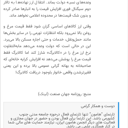
وعده‌های نسیه دولت بماند. انتقال ارز نهاده‌ها به تالار
دوم سیگنال فوری افزایش قیمت را به انبارها صادر کرده
و بدون شک قیمت‌ها در محدوده اعلامی نخواهد ماند.
وقتی ارز کالاهای اساسی گران شود فقط قیمت مرغ و
روغن بالا نمی‌رود بلکه انتظارات تورمی را در سایر بخش‌ها
مانند حمل‌ونقل، خدمات و حتی اجاره مسکن بالا می‌برد.
این در حالی است که دولت وعده می‌دهد مابه‌التفاوت
نرخ ارز مرغ را در «کالابرگ» شارژ کند اما کالابرگ فقط
قیمت مرغ را پوشش می‌دهد نه افزایش کرایه خانه‌ای که
صاحبخانه به بهانه گرانی عمومی بالا برده و این یعنی
فقیرترشدن واقعی خانوار باوجود دریافت کالابرگ!
منبع: روزنامه جهان صنعت (
لینک
)
دوست و همکار گرامی
تارنمای “هامون” تنها تارنمای فعال درحوزه جامعه مدنی جنوب
کشورمی باشد. این تارنما برای فعال بودن و حضور در جهان مجازی و
فعالیت های دیگر انجمن هامون ایران، نیازمند حمایت های مالی شما
در کنار همکاری علمی می باشد.