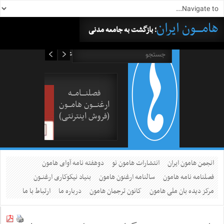
هامــــون ایران
؛ بازگشت به جامعه مدنی
۱۷ مرداد ۱۴۰۵
فصلنــــامـــه
ارغنــــون هامـــون
(فروش اینترنتی)
انجمن هامون ایران
انتشارات هامون نو
دوهفته نامه آوای هامون
فصلنامه نامه هامون
سالنامه ارغنون هامون
بنیاد نیکوکاری ارغنــون
مرکز دیده بان ملی هامون
کانون ترجمان هامون
درباره ما
ارتباط با ما