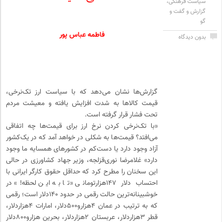
سیاست فرهنگی
،
گزارش و گفت و
گو
فاطمه عباس پور
بدون دیدگاه
گزارش‌ها نشان می‌دهد که با سیاست ارز تک‌نرخی،
قیمت کالاها به شدت افزایش یافته و معیشت مردم
تحت فشار قرار گرفته است.
«با تک‌نرخی کردن نرخ ارز برای قیمت‌ها چه اتفاقی
می‌افتد؟ قیمت‌ها به شکلی در خواهد آمد که در یک‌کشور
آزاد وجود دارد یا دست‌کم در کشور‌های همسایه ما وجود
دارد» غلامرضا نوری‌قزلجه، وزیر جهاد کشاورزی در حالی
این سخنان را مطرح کرد که حداقل حقوق کارگر ایرانی با
احتساب دلار ۱۴۷‌هزارتومانی «تا به این لحظه!» در
خوشبینانه‌ترین حالت رقمی در حدود ۱۴۰دلار است؛ رقمی
که به ترتیب در عمان ۴هزارو۵۰۰دلار، امارات ۴هزاردلار،
قطر ۳هزاردلار، عربستان ۲هزاردلار، بحرین هزارو۸۰۰دلار