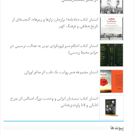
انتشار کتاب «یادنامه۱ برازجان؛ رازها و رمزها»؛ گنجینه‌ای از
تاریخ شفاهی و فرهنگ کهن
انتشار کتاب احکام سبز (رویکردی نوین به عدالت ترمیمی در
جرایم محیط‌ زیستی)
انتشار مجموعه شعر روایت یک قلب اثر ساغر اورکی
انتشار کتاب تبعیدیان ایرانی و وحشت بزرگ استالین اثر تورج
اتابکی و لانا راوندی‌فدایی
پیوندها