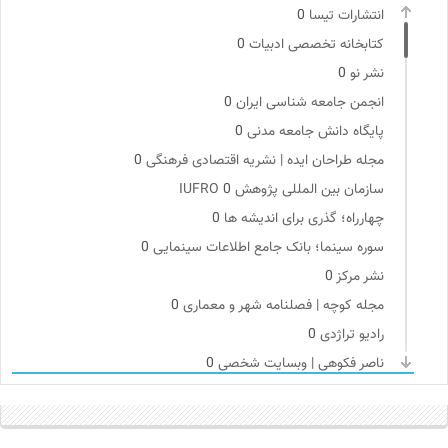
انتشارات تیسا
0
کتابخانه تخصصی ادبیات
0
نشر نو
0
انجمن جامعه شناسی ایران
0
پایگاه دانش جامعه مدنی
0
مجله طراحان ایده | نشریه اقتصادی فرهنگی
0
سازمان بین المللی پژوهش IUFRO
0
چهارراه؛ گذری برای اندیشه ها
0
سوره سینما؛ بانک جامع اطلاعات سینمایی
0
نشر مرکز
0
مجله کوچه | فصلنامه شهر و معماری
0
رادیو تراژدی
0
ناصر فکوهی | وبسایت شخصی
0
دیسکوگرافی | آرشیو کامل موسیقی دانان
0
روزنامه پیام ما
0