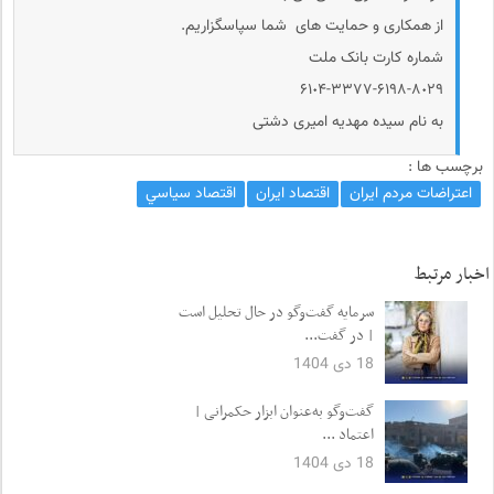
از همکاری و حمایت های شما سپاسگزاریم.
شماره کارت بانک ملت
۶۱٠۴-۳۳۷۷-۶۱۹۸-۸٠۲۹
به نام سیده مهدیه امیری دشتی
برچسب ها :
اعتراضات مردم ایران
اقتصاد ایران
اقتصاد سياسي
اخبار مرتبط
سرمایه گفت‌وگو در حال تحلیل است
| در گفت...
18 دی 1404
گفت‌وگو به‌عنوان ابزار حکمرانی |
اعتماد ...
18 دی 1404