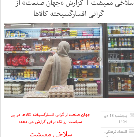
سلاخی معیشت | گزارش «جهان صنعت» از
گرانی افسارگسیخته کالاها
جهان صنعت از گرانی افسارگسیخته کالاها در پی
پنجشنبه 18 دی
سیاست ارز تک نرخی گزارش می دهد:
1404
سلاخی معیشت
اقتصاد فرهنگی
،