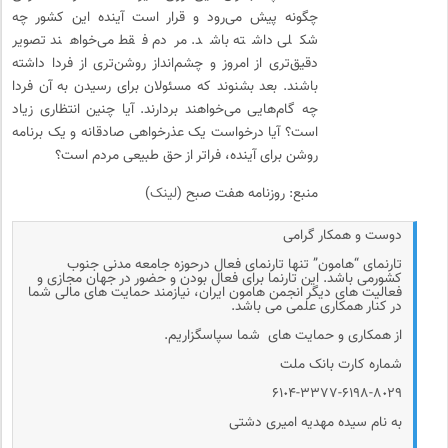
چگونه پیش می‌رود و قرار است آینده این کشور چه
شکلی داشته باشد. مردم فقط می‌خواهند تصویر
دقیق‌تری از امروز و چشم‌انداز روشن‌تری از فردا داشته
باشند. بعد بشنوند که مسئولان برای رسیدن به آن فردا
چه گام‌هایی می‌خواهند بردارند. آیا چنین انتظاری زیاد
است؟ آیا درخواست یک عذرخواهی صادقانه و یک برنامه
روشن برای آینده، فراتر از حق طبیعی مردم است؟
منبع: روزنامه هفت صبح (
لینک
)
دوست و همکار گرامی
تارنمای “هامون” تنها تارنمای فعال درحوزه جامعه مدنی جنوب
کشورمی باشد. این تارنما برای فعال بودن و حضور در جهان مجازی و
فعالیت های دیگر انجمن هامون ایران، نیازمند حمایت های مالی شما
در کنار همکاری علمی می باشد.
از همکاری و حمایت های شما سپاسگزاریم.
شماره کارت بانک ملت
۶۱٠۴-۳۳۷۷-۶۱۹۸-۸٠۲۹
به نام سیده مهدیه امیری دشتی