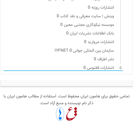
انتشارات روزنه
0
وینش | سایت معرفی و نقد کتاب
0
موسسه نیکوکاری مجتبی معین
0
بانک اطلاعات نشریات ایران
0
انتشارات مروارید
0
سازمان بین المللی جوانی IYFNET
0
نشر اطراف
0
انتشارات ققنوس
0
پیام چارسو | فصلنامه و انتشارات
0
فیدیبو | کتاب الکترونیک و صوتی
0
خانه هنرمندان ایران
0
تمامی حقوق برای هامون ایران محفوظ است. استفاده از مطالب هامون ایران با
مجله طراحان ایده | نشریه اقتصادی فرهنگی
0
ذکر نام نویسنده و منبع آزاد است.
بنیاد امور بیمارهای خاص
0
کانون ناشنوایان ایران
0
آوانگارد | معرفی، بررسی و خرید کتاب
0