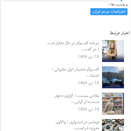
برچسب ها :
اعتراضات مردم ایران
اخبار مرتبط
سرمایه گفت‌وگو در حال تحلیل است
| در گفت...
18 دی 1404
گفت‌وگو به‌عنوان ابزار حکمرانی |
اعتماد ...
18 دی 1404
سلاخی معیشت | گزارش «جهان
صنعت» از گرانی...
18 دی 1404
فرسایش در امیدواری | واکاوی
«شرق» در است...