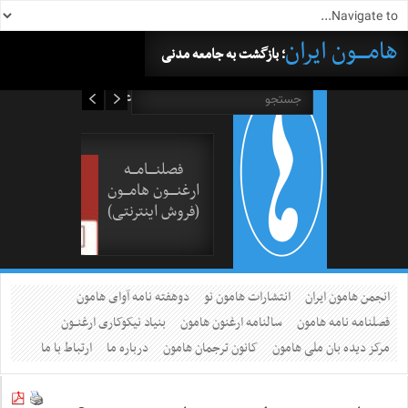
هامــــون ایران
؛ بازگشت به جامعه مدنی
۱۷ مرداد ۱۴۰۵
فصلنــــامـــه
ارغنــــون هامـــون
(فروش اینترنتی)
انجمن هامون ایران
انتشارات هامون نو
دوهفته نامه آوای هامون
فصلنامه نامه هامون
سالنامه ارغنون هامون
بنیاد نیکوکاری ارغنــون
مرکز دیده بان ملی هامون
کانون ترجمان هامون
درباره ما
ارتباط با ما