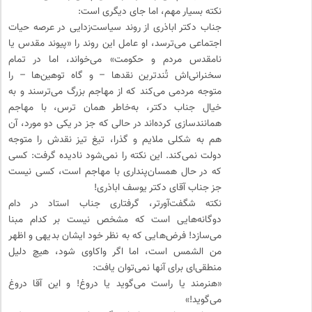
نکته بسیار مهم، اما جای دیگری است:
جناب دکتر اباذری از روند سیاست‌زدایی در عرصه حیات
اجتماعی می‌ترسد، او عامل این روند را «پیوند مقدس یا
نامقدس مردم و حکومت» می‌خواند، اما در تمام
سخنرانی‌اش تُندترین نقدها – و گاه توهین‌ها – را
متوجه مردمی می‌کند که از مهاجم بزرگ می‌ترسند و به
خیال جناب دکتر، به‌خاطر همان ترس، با مهاجم
همانندسازی کرده‌اند در حالی که جز در یکی دو مورد، آن
هم به شکلی ملایم و گذرا، تیغ تیز نقدش را متوجه
دولت نمی‌کند. این نکته را نمی‌شود نادیده گرفت: کسی
که در حال همسان‌پنداری با مهاجم است، کسی نیست
جز جناب آقای دکتر یوسف اباذری!
نکته شگفت‌آورتر، گرفتاری جناب استاد در دام
دوگانه‌هایی است که مشخص نیست بر کدام مبنا
می‌سازد! فرض‌هایی که به نظر خود ایشان بدیهی و اظهر
من الشمس است، اما اگر واکاوی شود، هیچ دلیل
منطقی‌ای برای آنها نمی‌توان یافت:
«هنرمند یا راست می‌گوید یا دروغ! و این آقا دروغ
می‌گوید!»