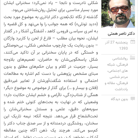
شکلی نادرست و نابجا – یاد نمی‌کرد؛ سخنرانی ایشان
مورد بسیار مناسبی برای تحلیل روان‌شناختی می‌بود.
گذشته از نگاه تک‌بُعدی دکتر اباذری به موضوع مورد بحث
(«دید تونلی») که همه جوانب را وا می‌نهد و کل قضیه را
به امری سیاسی فرومی کاهد، آشفتگی آشکار در گفتار
دکتر ناصر همتی
ایشان، نحوه بیان مطلب – فارغ از لحن یا کاربرد واژگان
پنجشنبه 27 آذر
– بدون رعایت یک چارچوب مشخص شکلی، بی‌حوصلگی
1393
و خستگی که در پایان سخنرانی بر آن تاکید می‌کنند،
روانشناسی
شکل پاسخگویی‌شان به حاضران، تعمیم‌های بلاوجه
فرهنگی
،
شبکه
بسیار، جزمیت در کلام و بیان حکم‌های مطلق و بدون
های اجتماعی
،
مبنای مشخص پژوهشی یا دست کم اشاره به مطالعات
مردم شناسی
احتمالی و استفاده شگفت‌آورشان از تعابیر غیردقیق
فرهنگی
،
مقاله و
(فلان و بیسار و …) برای گذار از موضوعی به موضوع دیگر؛
یادداشت
همگی از شتاب‌زدگی، ناآرامی و خشم ایشان حکایت دارد؛
بدون دیدگاه
وضعیتی که در نهایت به بحث‌های کنونی ختم شده و
سویه‌های دقیق، علمی و مستدل سخنرانی‌شان را
تحت‌الشعاع قرار می‌دهد. نتیجه آنکه: نیمه تاریک این
سخنان، روشنگری دردمندانه و از سر صدق جناب دکتر را
کم‌سو می‌کند. هرچند یک ذهن آگاه چنین مغالطه
آشکاری نخواهد کرد، دور نیست، دست تطاولی که استاد