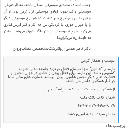
جناب استاد، مصداق موسیقی مبتذل باشد. به‌نظر هیتلر،
موسیقی واگنر نمونه اعلای موسیقی نژاد ژرمن بود! او آن
چنان به این موضوع باور داشت که هر نوع موسیقی دیگر
را با میزان دوری یا نزدیکی‌اش به آثار واگنر ارزش‌گذاری
می‌کرد. هر چه موسیقی از هنر واگنر دورتر می‌شد، بیشتر
به «ابـتـذال» می‌گرایید!
دکتر ناصر همتی؛ روانپزشک،متخصص‌اعصاب‌و‌روان
دوست و همکار گرامی
تارنمای “هامون” تنها تارنمای فعال درحوزه جامعه مدنی جنوب
کشورمی باشد. این تارنما برای فعال بودن و حضور در جهان مجازی و
فعالیت های دیگر انجمن هامون ایران، نیازمند حمایت های مالی شما
در کنار همکاری علمی می باشد.
از همکاری و حمایت های شما سپاسگزاریم.
شماره کارت بانک ملت
۶۱٠۴-۳۳۷۷-۶۱۹۸-۸٠۲۹
به نام سیده مهدیه امیری دشتی
برچسب ها :