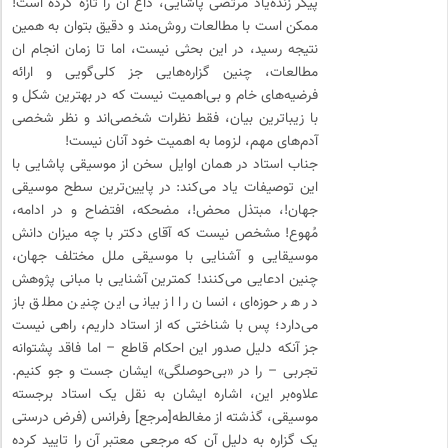
پیکر زنده‌یاد مرتضی پاشایی، داغ آن را تازه کرده است!
ممکن است با مطالعات روش‌مند و دقیق بتوان به همین
نتیجه رسید، در این بحثی نیست، اما تا زمان انجام ان
مطالعات، چنین گزاره‌هایی جز کلی‌گویی و ارائه
فرضیه‌های خام و بی‌اهمیت نیست که در بهترین شکل و
با زیباترین بیان، فقط نظرات شخصی‌اند و نظر شخصی
آدم‌های مهم، لزوما به اهمیت خود آنان نیست!
جناب استاد در همان اوایل سخن از موسیقی پاشایی با
این توصیفات یاد می‌کند: در پایین‌ترین سطح موسیقی
جهان!، مبتذل محض!، مضحکه، افتضاح و در ادامه،
مُهوع! مشخص نیست که آقای دکتر با چه میزان دانش
موسیقایی و آشنایی با موسیقی ملل مختلف جهان،
چنین ادعایی می‌کنند! کمترین آشنایی با مبانی پژوهش
در هر حوزه‌ای، انسان را از بیانی این چنین مطلق باز
می‌دارد؛ پس با شناختی که از استاد داریم، راهی نیست
جز آنکه دلیل صدور این احکام قاطع – اما فاقد پشتوانه
تجربی – را در «بی‌حوصلگی» ایشان جست و جو کنیم.
علاوه‌بر این، اشاره ایشان به نقل یک استاد برجسته
موسیقی، گذشته از مغالطه[مرجع] رفرانس (فرض درستی
یک گزاره به دلیل آن که مرجعی معتبر آن را تایید کرده