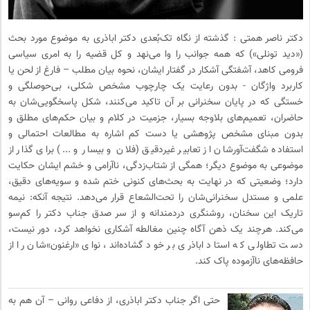
دکتر ناصر همتی : گذشته از نگاه تک‌بُعدی دکتر اباذری به موضوع مورد بحث
(«دید تونلی») که همه جوانب را وا می‌نهد و کل قضیه را به امری سیاسی
فرومی کاهد، آشفتگی آشکار در گفتار ایشان، نحوه بیان مطلب – فارغ از لحن یا
کاربرد واژگان - بدون رعایت یک چارچوب مشخص شکلی، بی‌حوصلگی و
خستگی که در پایان سخنرانی بر آن تاکید می‌کنند، شکل پاسخگویی‌شان به
حاضران، تعمیم‌های بلاوجه بسیار، جزمیت در کلام و بیان حکم‌های مطلق و
بدون مبنای مشخص پژوهشی یا دست کم اشاره به مطالعات احتمالی و
استفاده شگفت‌آورشان از تعابیر غیردقیق (فلان و بیسار و ...) برای گذار از
موضوعی به موضوع دیگر؛ همگی از شتاب‌زدگی، ناآرامی و خشم ایشان حکایت
دارد؛ وضعیتی که در نهایت به بحث‌های کنونی ختم شده و سویه‌های دقیق،
علمی و مستدل سخنرانی‌شان را تحت‌الشعاع قرار می‌دهد. نتیجه آنکه: نیمه
تاریک این سخنان، روشنگری دردمندانه و از سر صدق جناب دکتر را کم‌سو
می‌کند. هرچند یک ذهن آگاه چنین مغالطه آشکاری نخواهد کرد، دور نیست،
دست تطاولی که استاد اباذری بر خود گشاده‌اند، نوای «ارغنون»شان را از
حافظه‌های ناآزموده پاک کند.
حتی اگر جناب دکتر اباذری، از دفاعی روانی – آن هم به