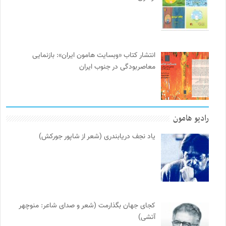
انتشار کتاب «وبسایت هامون ایران»: بازنمایی
معاصربودگی در جنوب ایران
رادیو هامون
یاد نجف دریابندری (شعر از شاپور جورکش)
کجای جهان بگذارمت (شعر و صدای شاعر: منوچهر
آتشی)