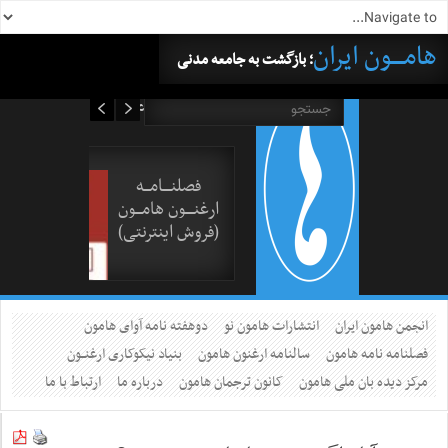
هامــــون ایران
؛ بازگشت به جامعه مدنی
۱۸ مرداد ۱۴۰۵
فصلنــــامـــه
ارغنــــون هامـــون
(فروش اینترنتی)
انجمن هامون ایران
انتشارات هامون نو
دوهفته نامه آوای هامون
فصلنامه نامه هامون
سالنامه ارغنون هامون
بنیاد نیکوکاری ارغنــون
مرکز دیده بان ملی هامون
کانون ترجمان هامون
درباره ما
ارتباط با ما