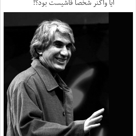
آیا واگنر شخصا فاشیست بود؟!