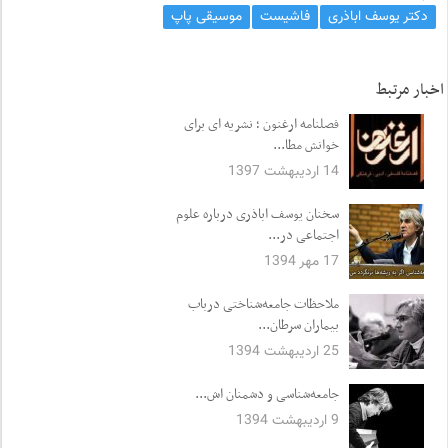
دکتر یوسف اباذری
فاشیست
موسیقی پاپ
اخبار مرتبط
فصلنامه ارغنون ؛ نشریه ای برای
خوانش مطا...
14 اردیبهشت 1397
سخنان یوسف اباذری درباره علوم
اجتماعی در...
17 مهر 1394
ملاحظات جامعه‌شناختی درباب
بیماران سرطان...
25 اردیبهشت 1394
جامعه‌شناسی و دشمنان اش...
9 اردیبهشت 1394