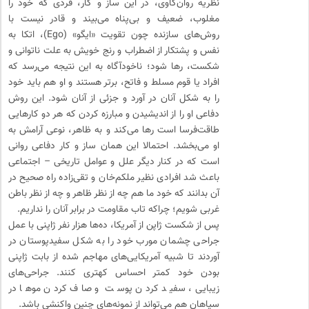
نظریه روان‌کاوی، در این ساز و کار، فردی که خود را
مغلوب، ضعیف و بی‌پناه می‌بیند و قادر نیست با
روش‌های سازنده چون تقویت «ایگو» (Ego)، اتکا به
نفس و پشتکار از اضطراب و رنج خویش به علت ناتوانی و
شکست، رها شود؛ ناخودآگاه به این نتیجه می‌رسد که
افراد یا قوم مسلط و فاتح، برتر هستند و او هم باید خود
را به شکل آنان در آورد و جزئی از آنان شود. این روش
دفاعی او را از اندیشیدن و مبارزه کردن که هر دو کارهایی
طاقت‌فرسا است رها می‌کند و به ظاهر، نوعی آرامش به
او می‌بخشد. احتمالا این همان ساز و کار دفاعی روانی
است که در کنار دیگر علل و عوامل تاریخی – اجتماعی
باعث شد افرادی نظیر ملکم‌خان و تقی‌زاده راه صحیح در
آن بدانند که خود ما هم چه از نظر ظاهر و چه از نظر باطن
غربی شویم؛ چراکه تاب مقاومت در برابر آنان را نداریم.
پس از شکست ژاپن از آمریکا، ده‌ها هزار نفر ژاپنی با عمل
جراحی چشمان مورب خود را به شکل سفیدپوستان در
آوردند تا شبیه آمریکایی‌های مهاجم شده از بابت ژاپنی
بودن خود کمتر احساس کهتری کنند. جراحی‌های
زیبایی، سفید کردن پوست و صاف کردن موها در
سیاهان هم می‌تواند از نمونه‌های چنین واکنشی باشد.