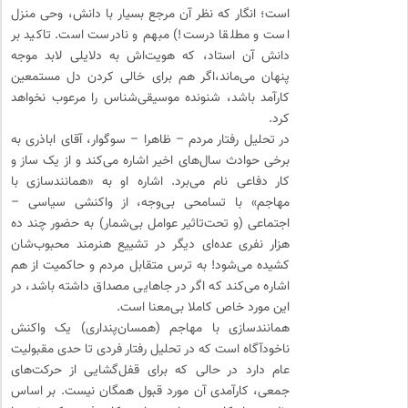
است؛ انگار که نظر آن مرجع بسیار با دانش، وحی منزل
است و مطلقا درست!) مبهم و نادرست است. تاکید بر
دانش آن استاد، که هویت‌اش به دلایلی لابد موجه
پنهان می‌ماند،اگر هم برای خالی کردن دل مستمعین
کارآمد باشد، شنونده موسیقی‌شناس را مرعوب نخواهد
کرد.
در تحلیل رفتار مردم – ظاهرا – سوگوار، آقای اباذری به
برخی حوادث سال‌های اخیر اشاره می‌کند و از یک ساز و
کار دفاعی نام می‌برد. اشاره او به «همانند‌سازی با
مهاجم» با تسامحی بی‌وجه، از واکنشی سیاسی –
اجتماعی (و تحت‌تاثیر عوامل بی‌شمار) به حضور چند ده
هزار نفری عده‌ای دیگر در تشییع هنرمند محبوب‌شان
کشیده می‌شود! به ترس متقابل مردم و حاکمیت از هم
اشاره می‌کند که اگر در جاهایی مصداق داشته باشد، در
این مورد خاص کاملا بی‌معنا است.
همانند‌سازی با مهاجم (همسان‌پنداری) یک واکنش
ناخودآگاه است که در تحلیل رفتار فردی تا حدی مقبولیت
عام دارد در حالی که برای قفل‌گشایی از حرکت‌های
جمعی، کارآمدی آن مورد قبول همگان نیست. بر اساس