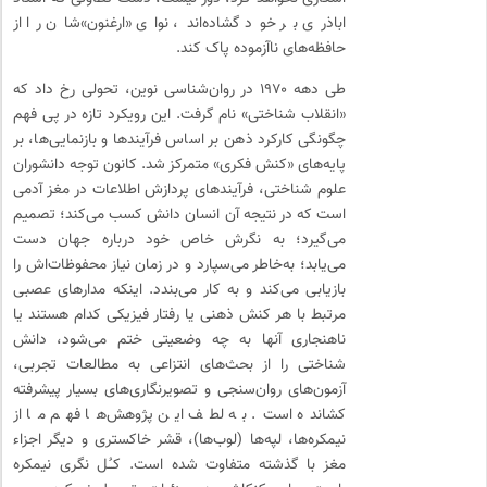
اباذری بر خود گشاده‌اند، نوای «ارغنون»شان را از
حافظه‌های ناآزموده پاک کند.
طی دهه ۱۹۷۰ در روان‌شناسی نوین، تحولی رخ داد که
«انقلاب شناختی» نام گرفت. این رویکرد تازه در پی فهم
چگونگی کارکرد ذهن بر اساس فرآیندها و بازنمایی‌ها، بر
پایه‌های «کنش فکری» متمرکز شد. کانون توجه دانشوران
علوم شناختی، فرآیندهای پردازش اطلاعات در مغز آدمی
است که در نتیجه آن انسان دانش کسب می‌کند؛ تصمیم
می‌گیرد؛ به نگرش خاص خود درباره جهان دست
می‌یابد؛ به‌خاطر می‌سپارد و در زمان نیاز محفوظات‌اش را
بازیابی می‌کند و به کار می‌بندد. اینکه مدارهای عصبی
مرتبط با هر کنش ذهنی یا رفتار فیزیکی کدام هستند یا
ناهنجاری آنها به چه وضعیتی ختم می‌شود، دانش
شناختی را از بحث‌های انتزاعی به مطالعات تجربی،
آزمون‌های روان‌سنجی و تصویرنگاری‌های بسیار پیشرفته
کشانده است. به لطف این پژوهش‌ها فهم ما از
نیمکره‌ها، لپه‌ها (لوب‌ها)، قشر خاکستری و دیگر اجزاء
مغز با گذشته متفاوت شده است. کـُل نگری نیمکره