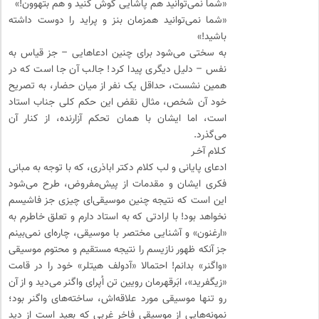
«شما نمی‌توانید هم پاشایی گوش کنید و هم بتهوون!»
«شما نمی‌توانید همزمان بنز و پراید را دوست داشته
باشید!»
به سختی می‌شود برای چنین ادعاهایی – جز قیاس به
نفس – دلیل دیگری پیدا کرد! جالب آن جا است که در
همین نشست، حداقل یک نفر از میان حضار، به تصریح
خود آن شخص، مثال نقض این حکم کلی جناب استاد
است، اما ایشان با همان تحکم آزارنده، از کنار آن
می‌گذرد.
کـلام آخـر
ادعای پایانی و لب کلام دکتر اباذری، که با توجه به مبانی
فکری ایشان و مقدمات از پیش‌مفروض، طرح می‌شود
این است که نتیجه چنین موسیقی‌ای چیزی جز فاشیسم
نخواهد بود! با ارادتی که به استاد دارم و تعلق خاطرم به
«ارغنون» و آشنایی مختصر با موسیقی، چاره‌ای نمی‌بینم
جز آنکه ظهور نازیسم را نتیجه مستقیم و محتوم موسیقی
«واگنر» بدانم! احتمالا «آدولف هیتلر» خود را در قامت
«زیگفرید»، ابَر‌قهرمان رویین تن اُپرای واگنر می‌دید و از آن
رو تنها موسیقی مورد علاقه‌اش، ساخته‌های واگنر بود؛
نمونه‌هایی از موسیقی فاخر غربی که بعید است از دید