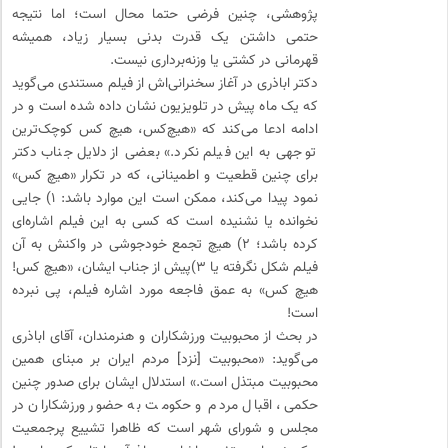
پژوهشی، چنین فرضی حتما محال است؛ اما نتیجه
حتمی داشتن یک قدرت بدنی بسیار زیاد، همیشه
قهرمانی در کشتی یا وزنه‌برداری نیست.
دکتر اباذری در آغاز سخنرانی‌اش از فیلم مستندی می‌گوید
که یک ماه پیش در تلویزیون نشان داده شده است و در
ادامه ادعا می‌کند که «هیچ‌کس، هیچ کس کوچک‌ترین
توجهی به این فیلم نکرد.» بعضی از دلایل جناب دکتر
برای چنین قطعیت و اطمینانی، که در تکرار «هیچ کس»
نمود پیدا می‌کند، ممکن است این موارد باشد: ۱) جایی
نخوانده یا نشنیده است که کسی به این فیلم اشاره‌ای
کرده باشد؛ ۲) هیچ تجمع خودجوشی در واکنش به آن
فیلم شکل نگرفته یا ۳)پیش از جناب ایشان، «هیچ کس!
هیچ کس» به عمق فاجعه مورد اشاره فیلم، پی نبرده
است!
در بحث از محبوبیت ورزشکاران و هنرمندان، آقای اباذری
می‌گوید: «محبوبیت [نزد] مردم ایران بر مبنای همین
محبوبیت مبتذل است.» استدلال ایشان برای صدور چنین
حکمی، اقبال مردم و حکومت به حضور ورزشکاران در
مجلس و شورای شهر است که ظاهرا تشییع پرجمعیت