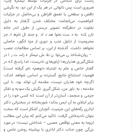
راست برای کنکاش در جزئیات توسط نیمکره چپ،
ضروری است پس ناتوانی در هر یک از این دو، به نگرشی
ناقص و سطحی یا تعمق افراطی و بی‌حاصل در جزئیات
کم‌اهمیت می‌انجامد؛ مختلف شدن گـُفتار به دلیل
تفاوت در «نظرگه» تصویر درستی از «فیل اندر خانه
تاریک» به دست نخواهد داد و جنجال نام‌ها، جز
محرومیت از تناول عنب و دوری از مزه انگور، حاصلی
نخواهد داشت. گذشته از این، بر اساس مطالعات عصب
– روان‌شناختی می‌توان نقش نیمکره راست را در
شکل‌گیری هذیان‌ها (باور‌های نادرست، اما راسخ که در
گفتار خاص و عام به اشتباه «توهم» نام گرفته است)
فهمید؛ استنتاج نتایج گسترده بر اساس شواهد اندک،
اگرچه خود هذیان نیست، مقدمه آن تواند بود. با این
مقدمه، به باور من، شکل‌گیری نگرش یک‌سویه و تفکر
جزمی و منجمد، آسان‌تر از آن است که کسی خود را در
برابر ابتلای به آن ایمن بداند؛ شوربختانه در سخنرانی دکتر
اباذری رگه‌های این جزمیت، آنچنان آشکار است که سخت
بتوان نادیده‌اش گرفت. تاکید می‌کنم که بیان این مطالب
لزوما به معنی نواقص عصبی – شناختی نیست؛ در مورد
بزرگی چون جناب دکتر اباذری با پیشینه روشن علمی و