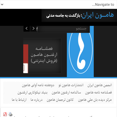
هامــــون ایران
؛ بازگشت به جامعه مدنی
۱۹ مرداد ۱۴۰۵
فصلنــــامـــه
ارغنــــون هامـــون
(فروش اینترنتی)
انجمن هامون ایران
انتشارات هامون نو
دوهفته نامه آوای هامون
فصلنامه نامه هامون
سالنامه ارغنون هامون
بنیاد نیکوکاری ارغنــون
مرکز دیده بان ملی هامون
کانون ترجمان هامون
درباره ما
ارتباط با ما