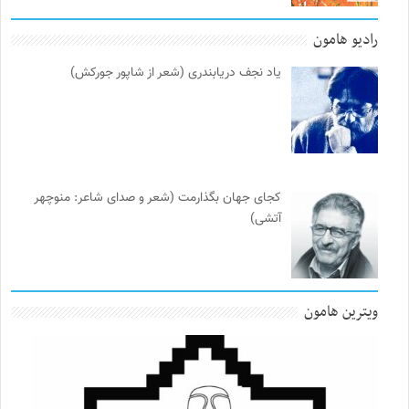
رادیو هامون
یاد نجف دریابندری (شعر از شاپور جورکش)
کجای جهان بگذارمت (شعر و صدای شاعر: منوچهر
آتشی)
ویترین هامون