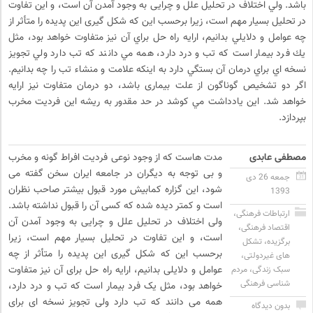
باشد. ولي اختلاف در تحليل علل و چرایی به وجود آمدن آن است، و اين تفاوت
در تحليل بسيار مهم است، زيرا برحسب اين كه شکل گیری اين پديده را متأثر از
چه عوامل و دلايلي بدانيم، ارايه راه حل براي آن نيز متفاوت خواهد بود، مثل
يك فرد بيمار است كه تب و درد دارد، همه مي دانند كه تب دارد ولي تجويز
نسخه اي براي درمان آن بستگي دارد به اينكه علامت و منشاء تب را چه بدانيم.
اگر دو تشخیص گوناگون از علت بیماری باشد، دو درمان متفاوت نيز ارايه
خواهد شد. اين يادداشت مي كوشد در حد مقدور به ريشه اين فرديت مخرب
بپردازد.
مصطفی عابدی
مدت هاست که از وجود نوعی فردیت افراط گونه و مخرب
و بی توجه به دیگران در جامعه ایران سخن گفته می
جمعه 26 دی
شود، این گزاره کمابیش مورد قبول بیشتر صاحب نظران
1393
است و کمتر دیده شده که کسی آن را قبول نداشته باشد.
ارتباطات فرهنگی
،
ولی اختلاف در تحلیل علل و چرایی به وجود آمدن آن
اقتصاد فرهنگی
،
است، و این تفاوت در تحلیل بسیار مهم است، زیرا
برگزیده
،
تشکل
برحسب این که شکل گیری این پدیده را متأثر از چه
های غیردولتی
،
عوامل و دلایلی بدانیم، ارایه راه حل برای آن نیز متفاوت
سبک زندگی
،
مردم
شناسی فرهنگی
خواهد بود، مثل یک فرد بیمار است که تب و درد دارد،
همه می دانند که تب دارد ولی تجویز نسخه ای برای
بدون دیدگاه