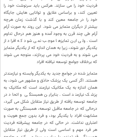
فردیت خود را می سازند. هرکس باید سرنوشت خود را
تعیین کند، و براساس علایق و توانایی هایش جایگاه
خود را در جامعه معین کند و با گذشت زمان هرچه
بیشتر از دیگران متمایز می شود. این روند به صورت آرام
آرام طی چند قرن به وجود آمده و هنوز هم درحال تداوم
است. ولی این تمایزها موجب نمی شود که افراد از
یکدیگر دور شوند، زیرا به همان اندازه که از یکدیگر متمایز
می شوند و به فردیت خود می پردازند، متوجه می شوند
که برخلاف جوامع توسعه نیافته افراد
متمایز شده در جوامع جدید به یکدیگر وابسته و نیازمندتر
هستند. اگر کسی یک پزشک حاذق و مشهور می شود، به
همان اندازه به یک مکانیک نیازمند است که مکانیک به
پزشک نیازمند است. بنابراین همبستگی و اتحاد در
جامعه توسعه یافته از طریق نیاز متقابل شکل می گیرد،
درحالی که در جامعه ماقبل توسعه، همبستگی به صورت
مشابهت افراد با یکدیگر بود، و فرد بدون جمع هویت و
اعتباری نداشت. در حالی که در جامعه پیشرفته فردیت
هر فرد مهم و اساسی است ولی از طریق نیاز متقابل
همبستگی قدرتمندی با سایرین پیدا می کند و جامعه