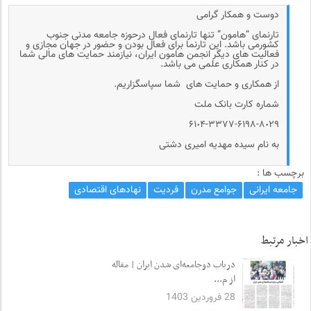
دوست و همکار گرامی
تارنمای “هامون” تنها تارنمای فعال درحوزه جامعه مدنی جنوب
کشورمی باشد. این تارنما برای فعال بودن و حضور در جهان مجازی و
فعالیت های دیگر انجمن هامون ایران، نیازمند حمایت های مالی شما
در کنار همکاری علمی می باشد.
از همکاری و حمایت های شما سپاسگزاریم.
شماره کارت بانک ملت
۶۱٠۴-۳۳۷۷-۶۱۹۸-۸٠۲۹
به نام سیده مهدیه امیری دشتی
برچسب ها :
جامعه ایرانی
جوامع مدرن
فردیت
نهادهای اقتصادی
اخبار مرتبط
درباب دوجامعه‌ای‌ شدن ایران | مقاله
از م...
28 فروردین 1403