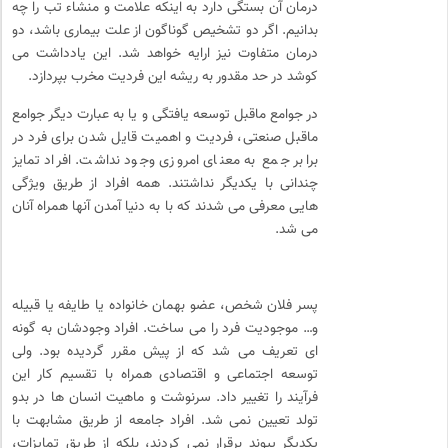
درمان آن بستگی دارد به اینکه علامت و منشاء تب را چه
بدانیم. اگر دو تشخیص گوناگون از علت بیماری باشد، دو
درمان متفاوت نیز ارایه خواهد شد. این یادداشت می
کوشد در حد مقدور به ریشه این فردیت مخرب بپردازد.
در جوامع ماقبل توسعه یافتگی و یا به عبارت دیگر جوامع
ماقبل صنعتی، فردیت و اهمیت قایل شدن برای فرد در
برابر جمع به معنای امروزی وجود نداشت. افراد تمایز
چندانی با یکدیگر نداشتند. همه افراد از طریق ویژگی
هایی معرفی می شدند که با به دنیا آمدن آنها همراه آنان
می شد.
پسر فلان شخص، عضو بهمان خانواده یا طایفه یا قبیله
و… موجودیت فرد را می ساخت. افراد وجودشان به گونه
ای تعریف می شد که از پیش مقرر گردیده بود. ولی
توسعه اجتماعی و اقتصادی همراه با تقسیم کار این
فرآیند را تغییر داد. سرنوشت و ماهیت انسان ها در بدو
تولد تعیین نمی شد. افراد جامعه از طریق مشابهت با
یکدیگر پیوند برقرار نمی کردند، بلکه از طریق تمایزات،