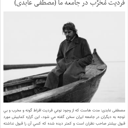
فردیت مُخَرِّب در جامعه ما (مصطفی عابدی)
مصطفی عابدی: مدت هاست كه از وجود نوعي فرديت افراط گونه و مخرب و بي
توجه به ديگران در جامعه ايران سخن گفته مي شود، اين گزاره كمابيش مورد
قبول بيشتر صاحب نظران است و كمتر ديده شده كه كسي آن را قبول نداشته