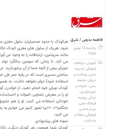
فاطمه بدیعی / شرق
هرکودک با حدود صدمیلیارد سلول مغزی مت
شود. هریک از سلول های مغزی کودک تکانه ه
یکشنبه 12 بهمن
1393
مانند سروتنین، ارتباطات را به وجود می آور
می کند. تا زمانی که سومین سالگرد تولد ک
آموزش
،
ارتباطات
دوبرابر بیش از آنچه شما از آن برخوردارید. 
فرهنگی
،
اندیشه
ساختن مسیری است که در بقیه عمر طی خواهد ک
مدنی
،
بهداشت و
درمان
،
جامعه
استفاده شود) دوام نخواهد داشت. به همین
مدنی
،
خانواده و
کودک نوپای خود انجام دهید، از خواندن، آو
خویشاوندی
،
او را در معرض تصاویر، اصوات و احساسات ج
زندگی روزمره
،
خودتان استفاده می کنید، او را هم تشویق 
فرهنگ مدنی
،
جنگلم>>، <<بیا تصور کنیم می خوایم به 
مردم شناسی
می کنید.
فرهنگی
،
مقاله و
نمونه های پیشنهادی
یادداشت
کودک شما همچون هر کودک دیگری ذاتا خلا