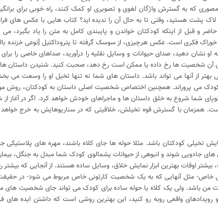
مصوری که به گسترش واژگان لغوی و تصویری او کمک کنند، راه خوبی برای برانگی
لاک پشت هستید، وقتی تا به حال آن را ندیده اید؟ کتاب هایی با عکس های فراو
ضر و قبل از اینکه کودکتان خواندن و پایبندی کامل به متن را یاد بگیرد، می تو
ند خوراک فکری است. عکس هرچیزی، از سوسک گرفته تا پتروداکتیل [نوعی خزنده بال
او نشان دهید، صدای حیوانات و وسایل نقلیه را درآورید، صداهای خاصی را بر
برای آن شخصیت ها رخ داده یا ممکن است رخ دهد، صحبت کنید. شنیدن داستان ها
 بهتر از آنها می تواند باشد. داستان های شما نه تنها تخیل او را وسعت می بخش
کودک می پروراند. همچنین اختصاص شخصیت اصلی داستان به کودکتان، روش موث
وپای شما شروع به خلق داستان ها و ماجراهای خودش خواهد کرد. اگر در آغاز از ش
است. همزمان با گسترش قوه تخیلش، خلاقیتی که در سناریوهایش به خرج خواهد دا
ایش تخیلی کودکتان باشد. مثلا حوله ها جای کلاه باشند، مهره های پلاستیکی جو
 های جادویی شوند و انبوهی از حیوانات پشمالوی کودک شما مبدل به جنگل، بیمارس
 بیشتر اوقات بهترین ابزار نمایش خلاق، وسایل ساده هستند. از آنجایی که بیشتر رفت
 خاص- مثل آنهایی که به یک شخصیت کارتونی خاص مربوط می شود- در حقیقت آ
ت من باشد. ولی یک کلاه یا حوله ساده برای کودک می تواند جای شخصیت های مخت
ا و رویدادهای واقعی روبه رو کنید، این بهترین روشی است که داشتن ایده های فر