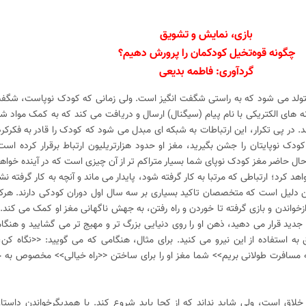
بازی، نمایش و تشویق
چگونه قوه‌تخیل کودکمان را پرورش دهیم؟
گردآوری: فاطمه بدیعی
ولد می شود که به راستی شگفت انگیز است. ولی زمانی که کودک نوپاست، شگفت 
ای الکتریکی با نام پیام (سیگنال) ارسال و دریافت می کند که به کمک مواد شی
ند. در پی تکرار، این ارتباطات به شبکه ای مبدل می شود که کودک را قادر به فکرکر
ودک نوپایتان را جشن بگیرید، مغز او حدود هزارتریلیون ارتباط برقرار کرده است
درحال حاضر مغز کودک نوپای شما بسیار متراکم تر از آن چیزی است که در آینده خواهد
رد؛ ارتباطی که مرتبا به کار گرفته شود، پایدار می ماند و آنچه به کار گرفته نشو
 دلیل است که متخصصان تاکید بسیاری بر سه سال اول دوران کودکی دارند. هرکا
ازخواندن و بازی گرفته تا خوردن و راه رفتن، به جهش ناگهانی مغز او کمک می کند.
دید قرار می دهید، ذهن او را روی دنیایی بزرگ تر و مهیج تر می گشایید و هنگام
به استفاده از این نیرو می کنید. برای مثال، هنگامی که می گویید: <<نگاه کن، 
یه مسافرت طولانی بریم>> شما مغز او را برای ساختن <<راه خیالی>> مخصوص ب
ق است، ولی شاید نداند که از کجا باید شروع کند. با همدیگرخواندن داستان