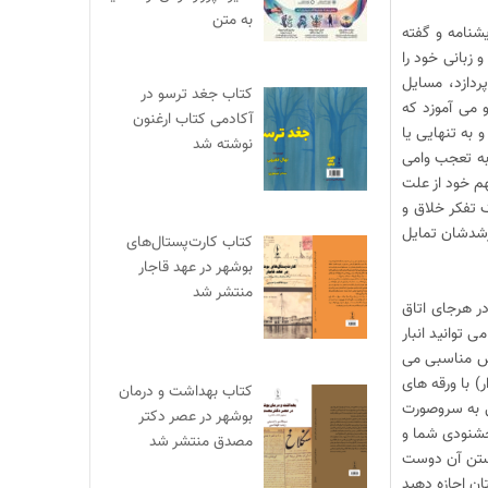
به متن
یشنامه و گفته
زبانی خود را
دازد، مسایل
کتاب جغد ترسو در
 می آموزد که
آکادمی کتاب ارغنون
به تنهایی یا
نوشته شد
 به تعجب وامی
م خود از علت
 تفکر خلاق و
رشدشان تمایل
کتاب کارت‌پستال‌های
بوشهر در عهد قاجار
منتشر شد
ر هرجای اتاق
توانید انبار
وش مناسبی می
) با ورقه های
کتاب بهداشت و درمان
فی به سروصورت
بوشهر در عصر دکتر
 خشنودی شما و
مصدق منتشر شد
نستن آن دوست
ان اجازه دهید