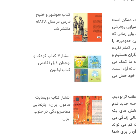
کتاب «بوشهر و خلیج
ند، ممکن است
فارس در سال ۱۸۲۸»
دمپایی روفرشی
منتشر شد
 ولی زمانی که
ن حدومرزها را
ا تمام نکرده
یگران هستیم و
انتشار ۴ کتاب کودک و
به ما کمک می
نوجوان ذیل آکادمی
انه آزاد است.
کتاب ارغنون
وش خود حمل می
قب تر بودیم.
انتشار کتاب «وبسایت
رحله جدید قدم
هامون ایران»: بازنمایی
. بخش های یک
معاصربودگی در جنوب
الی زندگی می
ایران
ت کم می تواند
 را برای شما