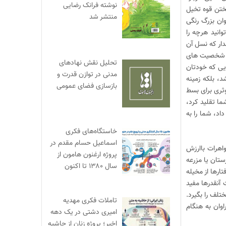
نوشته فرانک رضایی
ختن قوه تخیل
منتشر شد
ان بزرگ رنگی
انید هرچه را
دار که نسل آن
ای شخصیت های
تحلیل نقش نهادهای
یی که خودتان
مدنی در توازن قدرت و
د، بلکه زمینه
بازسازی فضای عمومی
ری برای بسط
ما تقلید کرد،
د، شما را به
خاستگاه‌های فکری
اسماعیل حسام مقدم در
اهرات باارزش
پروژه ارغنون هامون از
تان یا مزرعه
سال ۱۳۸۰ تا اکنون
ارها از مخیله
نقدرها مفید
لف را بگیرد.
تاملات فکری مهدیه
اوان به هنگام
امیری دشتی در یک دهه
اخیر؛ پروژه زنان از حاشیه