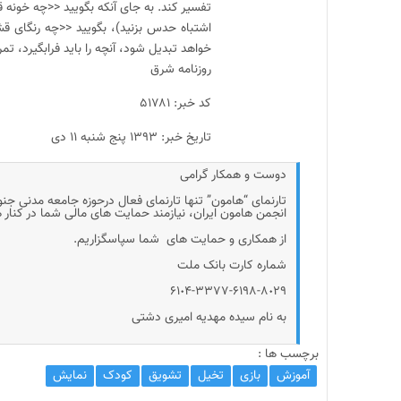
تفسیر کند. به جای آنکه بگویید <<چه خونه
اشتباه حدس بزنید)، بگویید <<چه رنگای 
خواهد تبدیل شود، آنچه را باید فرابگیرد، تم
روزنامه شرق
کد خبر: ۵۱۷۸۱
تاریخ خبر: ۱۳۹۳ پنج شنبه ۱۱ دی
دوست و همکار گرامی
تارنمای “هامون” تنها تارنمای فعال درحوزه جامعه مدنی جن
انجمن هامون ایران، نیازمند حمایت های مالی شما در کنار
از همکاری و حمایت های شما سپاسگزاریم.
شماره کارت بانک ملت
۶۱٠۴-۳۳۷۷-۶۱۹۸-۸٠۲۹
به نام سیده مهدیه امیری دشتی
برچسب ها :
آموزش
بازی
تخیل
تشویق
کودک
نمایش