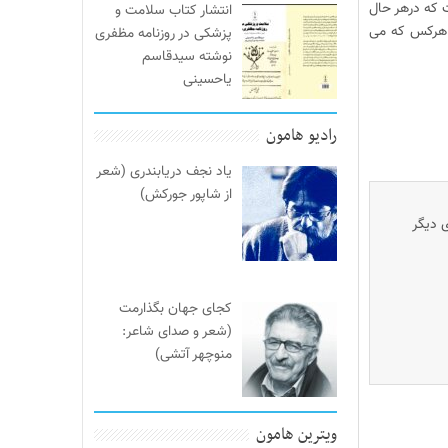
 که درهر حال
انتشار کتاب سلامت و
ه هرکس که می
پزشکی در روزنامه مظفری
نوشته سیدقاسم
یاحسینی
رادیو هامون
یاد نجف دریابندری (شعر
از شاپور جورکش)
ی دیگر
کجای جهان بگذارمت
(شعر و صدای شاعر:
منوچهر آتشی)
ویترین هامون