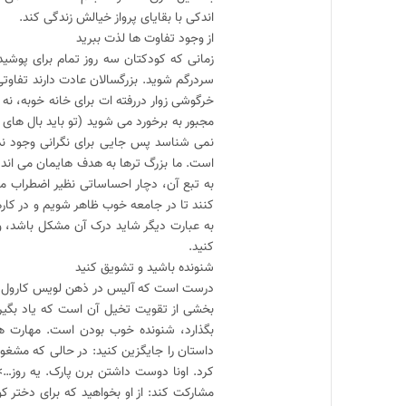
اندکی با بقایای پرواز خیالش زندگی کند.
از وجود تفاوت ها لذت ببرید
زمانی که کودکتان سه روز تمام برای پوش
سردرگم شوید. بزرگسالان عادت دارند تفاوت
خرگوشی زوار دررفته ات برای خانه خوبه، نه
مجبور به برخورد می شوید (تو باید بال های 
نمی شناسد پس جایی برای نگرانی وجود ندا
است. ما بزرگ ترها به هدف هایمان می اندی
به تبع آن، دچار احساساتی نظیر اضطراب می
کنند تا در جامعه خوب ظاهر شویم و در کاره
به عبارت دیگر شاید درک آن مشکل باشد، ولی
کنید.
شنونده باشید و تشویق کنید
درست است که آلیس در ذهن لویس کارول شکل
بخشی از تقویت تخیل آن است که یاد بگیریم
بگذارد، شنونده خوب بودن است. مهارت ها
داستان را جایگزین کنید: در حالی که مشغو
کرد. اونا دوست داشتن برن پارک. یه روز…>>
مشارکت کند: از او بخواهید که برای دختر 