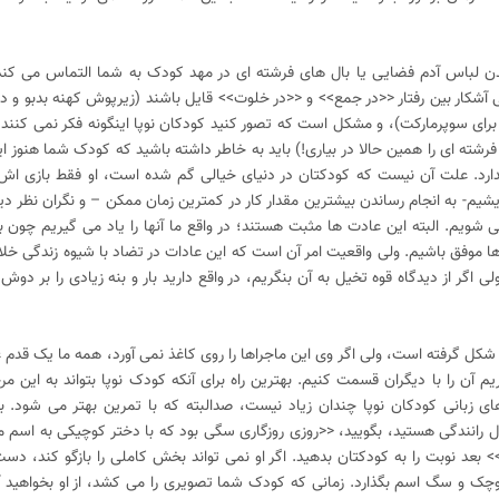
یدن لباس آدم فضایی یا بال های فرشته ای در مهد کودک به شما التماس می ک
ی آشکار بین رفتار <<در جمع>> و <<در خلوت>> قایل باشند (زیرپوش کهنه بدبو و 
 برای سوپرمارکت)، و مشکل است که تصور کنید کودکان نوپا اینگونه فکر نمی کنند.
فرشته ای را همین حالا در بیاری!) باید به خاطر داشته باشید که کودک شما هنوز ای
رد. علت آن نیست که کودکتان در دنیای خیالی گم شده است، او فقط بازی اش ر
شیم- به انجام رساندن بیشترین مقدار کار در کمترین زمان ممکن – و نگران نظر د
 شویم. البته این عادت ها مثبت هستند؛ در واقع ما آنها را یاد می گیریم چون 
ا موفق باشیم. ولی واقعیت امر آن است که این عادات در تضاد با شیوه زندگی خلاق
 اگر از دیدگاه قوه تخیل به آن بنگریم، در واقع دارید بار و بنه زیادی را بر د
 گرفته است، ولی اگر وی این ماجراها را روی کاغذ نمی آورد، همه ما یک قدم ع
 آن را با دیگران قسمت کنیم. بهترین راه برای آنکه کودک نوپا بتواند به این م
ی زبانی کودکان نوپا چندان زیاد نیست، صدالبته که با تمرین بهتر می شود
ل رانندگی هستید، بگویید، <<روزی روزگاری سگی بود که با دختر کوچیکی به اسم م
 بعد نوبت را به کودکتان بدهید. اگر او نمی تواند بخش کاملی را بازگو کند، دس
کوچک و سگ اسم بگذارد. زمانی که کودک شما تصویری را می کشد، از او بخواهید آن