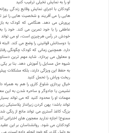
او را به نمایش تخیلی ترغیب کنید
کودکان با اجرای نمایش وقایع زندگی روزانه
هایی را می آفریند و شخصیت هایی را نیز ت
پرورش می دهد. هنگامی که کودک به بازس
عاطفی را با خود تمرین می کند. خود را ب
خودش در رأس هرچیزی است، او می تواند هرک
با دوستانش قوانینی را وضع می کند. البته 
دارد. همچنین زمانی که کودک چگونگی رفتار
و معلول می پردازد. شاید مهم ترین دستاور
شیوه حل مسایل را آموزش دهد. بنا بر یکی 
به حفظ این ویژگی دارند، بلکه مشکلات پیش ر
ریخت وپاش را تحمل کنید
خیال پردازی شلوغ کاری را هم به همراه د
نشیمن یا جادوگر و ساحره شدن به این معن
مهمات او را محدود کنید که می تواند بسی
تواند باشد؛ پهن کردن زیرانداز پلاستیکی زی
بزرگ کاغذ آستری می تواند مانع از رنگی ش
ممنوع! اجازه ندارید معجون های اختراعی آش
کودکتان می شود. روانشناسان بر این عقی
به دلیل کاری که خود انجام داده است، می ک