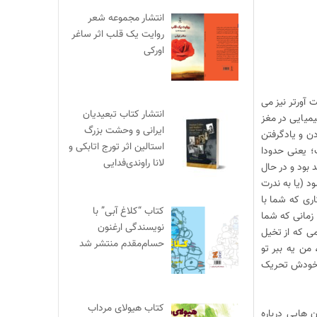
انتشار مجموعه شعر
روایت یک قلب اثر ساغر
اورکی
آورتر نیز می
انتشار کتاب تبعیدیان
میایی در مغز
ایرانی و وحشت بزرگ
دن و یادگرفتن
استالین اثر تورج اتابکی و
؛ یعنی حدودا
لانا راوندی‌فدایی
 بود و در حال
د (یا به ندرت
ری که شما با
کتاب “کلاغ آبی” با
 زمانی که شما
نویسندگی ارغنون
ی که از تخیل
حسام‌مقدم منتشر شد
من یه ببر تو
ه خودش تحریک
کتاب هیولای مرداب
 هایی درباره