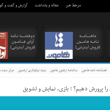
سرخط خبر
مقاله و یادداشت
گزارش و گفت و گو
ماهنـــــامـــــه
دوهـفتـــــــه نــامـه
نــامـــه هـامـــــون
آوای هـــــامــــون
(فروش اینترنتی)
(فروش اینترنتی)
فصلنامه نامه هامون
سالنامه ارغنون هامون
بنیاد نیکوکاری ارغنــون
مرکز دیده ب
را پرورش دهیم؟ ؛ بازی، نمایش و تشویق