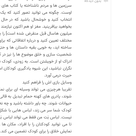
بدون دیدگاه
سرزمین ها و مردم ناشناخته یا کتاب های 
اوست. چگونه می توانید تصور کنید که یک 
انتخاب کنید و خوشحال باشید که در حال حا
بخواهید بیافرینید. مغز او هم اکنون نیازم
میلیون هاسال قبل منقرض شده است] را به 
مختلف تعیین کنید و درباره اتفاقاتی که 
ساخته اید، به خوبی بقیه داستان ها و حتی
شخصیت سازی و خلق موضوع ها را نیز در 
ادراک او از خویشتن است. به زودی، کودک ن
نگران نباشید، این شیوه یادگیری کودکان 
حیرت درمی آورد.
وسایل بازی اش را فراهم کنید
تقریبا هرچیزی می تواند وسیله ای برای نم
شوند، پادری های کهنه حمام تبدیل به قالی
حیوانات شوند. چه باور داشته باشید و چه نه،
کودک شما سر می زند، لباس هایی با شکل
نیست. لباس بَت من فقط می تواند لباس بَ
تا می توانید کودکتان را با افراد، مکان ه
نمایش خلاق را برای کودک تضمین می کند.