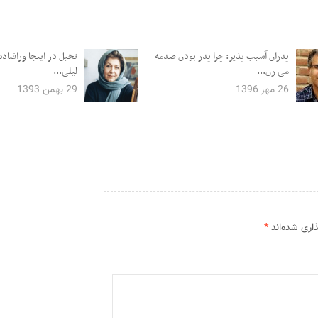
پدران آسیب پذیر: چرا پدر بودن صدمه
تخیل در اینجا ورافتاده:
می زن...
لیلی...
26 مهر 1396
29 بهمن 1393
اری شده‌اند
*