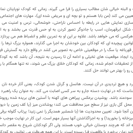
 و البته خیالی شان مطالب بسیاری را فرا می گیرند. زمانی که کودک نوپایتان نما
عیین می کند (من بابا هستم و تو بچه ای و مریض شده ای)، مهارت های اجتماعی و 
ازی نمایش هایی در رابطه با احساس ناراحتی، خوشحالی، ترس و امنیت می پر
ه شکل ابرقهرمان، اسب یا جادوگر تصور کردن به او حس قدرت می بخشد و به او
سی که می خواهد باشد. علاوه بر این او به تمرین نظم و انضباط هم می پردازد و 
قوانین پیچیده ای که کودکان بین خودشان به اجرا می گذارند، همواره بزرگ ترها را
 قورباغه یا سگ را در موقعیتی خاص به تصویر می کشد در واقع دارد به گسترش فه
د ایجاد موقعیت های تخیلی و ادامه آن تا رسیدن به نتیجه، آن باشد که به کودک
از تحقیقات انجام شده، زمانی که کودکان خلاق بزرگ می شوند، نه تنها همگام با 
و را بهتر می توانند حل کنند.
ارد و هیچ تردیدی در آن نیست. هانسل و گرتل شدن کودک، یعنی آثار خرده نان د
است که در نهایت دسته جارو به سر کسی اصابت می کند. به عنوان یک راهبرد می 
ار سودمند باشد. پوشیدن برعکس پیراهن های کهنه با آستین های بریده شده روپ
ر محل گل بازی نیز از سطح میز محافظت می کند؛ پوشاندن میز (یا کف زمین یا دیوار
دن آنجا شود. تعیین محدودیت ها (با شمشیر همدیگر را نمی زنید! پرتاب گلوله بر
پزخانه را بخورید!) و به اجراگذاشتن آنها بسیار مهم است. این کار در نهایت موجب
ده اند که هرچند دوستان خیالی خوب هستند ولی اگر کودکتان شروع به مقصر دا
ند زمان برخورد با واقعیت فرا رسیده است. با این همه هروقت می توانید، به کودکت