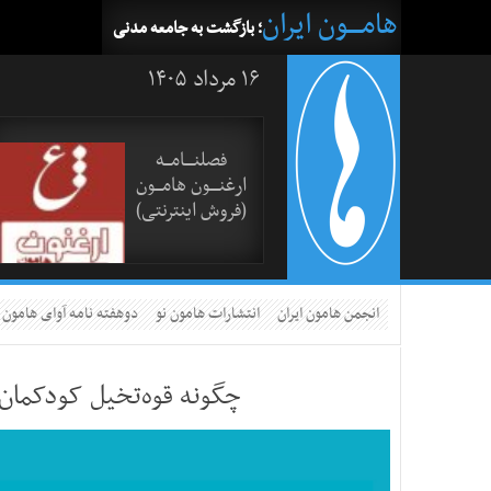
هامــــون ایران
؛ بازگشت به جامعه مدنی
۱۶ مرداد ۱۴۰۵
فصلنــــامـــه
ارغنــــون هامـــون
(فروش اینترنتی)
انجمن هامون ایران
انتشارات هامون نو
دوهفته نامه آوای هامون
چگونه قوه‌تخیل کودکمان 