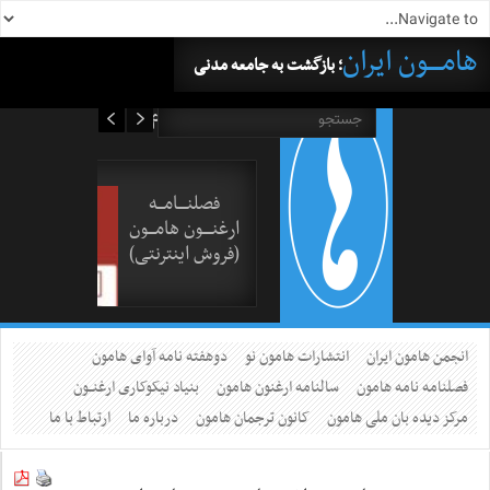
هامــــون ایران
؛ بازگشت به جامعه مدنی
۱۶ مرداد ۱۴۰۵
فصلنــــامـــه
ارغنــــون هامـــون
(فروش اینترنتی)
انجمن هامون ایران
انتشارات هامون نو
دوهفته نامه آوای هامون
فصلنامه نامه هامون
سالنامه ارغنون هامون
بنیاد نیکوکاری ارغنــون
مرکز دیده بان ملی هامون
کانون ترجمان هامون
درباره ما
ارتباط با ما