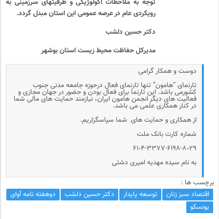
توجه به ملاحظات اکولوژیکی و ظرفیتهای سرزمینی به
رویکردی عام در عرصه عمومی این استان مبدل گردد.
دکتر حسین دلشب
مدیرکل حفاظت محیط زیست استان بوشهر
دوست و همکار گرامی
تارنمای “هامون” تنها تارنمای فعال درحوزه جامعه مدنی جنوب
کشورمی باشد. این تارنما برای فعال بودن و حضور در جهان مجازی و
فعالیت های دیگر انجمن هامون ایران، نیازمند حمایت های مالی شما
در کنار همکاری علمی می باشد.
از همکاری و حمایت های شما سپاسگزاریم.
شماره کارت بانک ملت
۶۱٠۴-۳۳۷۷-۶۱۹۸-۸٠۲۹
به نام سیده مهدیه امیری دشتی
برچسب ها :
اقتصاد سبز زنان
توسعه پایدار
دکتر حسین دلشب
دوهفته نامه آوای
یونسکو