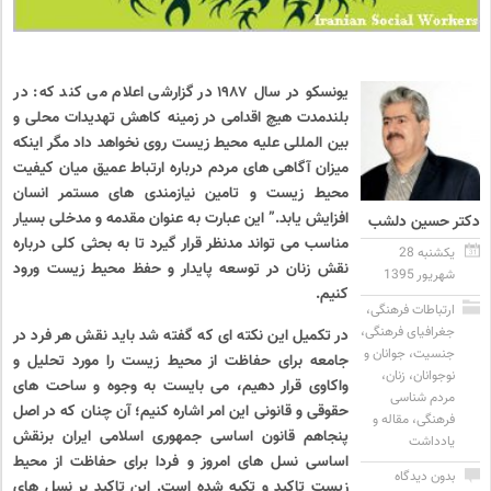
یونسکو در سال ۱۹۸۷ در گزارشی اعلام می کند که: در
بلندمدت هیچ اقدامی در زمینه کاهش تهدیدات محلی و
بین المللی علیه محیط زیست روی نخواهد داد مگر اینکه
میزان آگاهی های مردم درباره ارتباط عمیق میان کیفیت
محیط زیست و تامین نیازمندی های مستمر انسان
افزایش یابد.” این عبارت به عنوان مقدمه و مدخلی بسیار
دکتر حسین دلشب
مناسب می تواند مدنظر قرار گیرد تا به بحثی کلی درباره
یکشنبه 28
نقش زنان در توسعه پایدار و حفظ محیط زیست ورود
شهریور 1395
کنیم.
ارتباطات فرهنگی
،
جغرافیای فرهنگی
،
در تکمیل این نکته ای که گفته شد باید نقش هر فرد در
جنسیت
،
جوانان و
جامعه برای حفاظت از محیط زیست را مورد تحلیل و
نوجوانان
،
زنان
،
واکاوی قرار دهیم، می بایست به وجوه و ساحت های
مردم شناسی
حقوقی و قانونی این امر اشاره کنیم؛ آن چنان که در اصل
فرهنگی
،
مقاله و
پنجاهم قانون اساسی جمهوری اسلامی ایران برنقش
یادداشت
اساسی نسل های امروز و فردا برای حفاظت از محیط
بدون دیدگاه
زیست تاکید و تکیه شده است. این تاکید بر نسل های