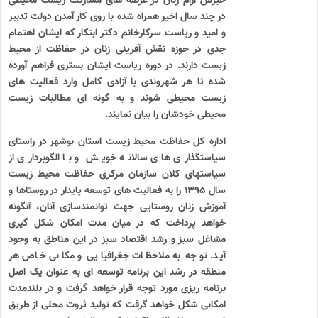
خیزش آرام زنان در عرصه های مشارکت زیست محیطی
در چند سال اخیر همراه شده با روی کار آمدن دولت تدبیر
و امید و ریاست سرکارخانم دکتر ابتکار که ایشان اهتمام
جدی در حوزه نقش آفرینی زنان در حفاظت از محیط
زیست دارند. در دوره ریاست ایشان بستری فراهم آورده
شده تا هر شهروندی با آزادی کامل وارد فعالیت های
زیست محیطی شوند و به گونه ای مطالبات زیست
محیطی خودشان را بیان نمایند.
اداره کل حفاظت محیط زیست استان بوشهر در راستای
سیاستگذاری های سالانه خویش و با الگوبرداری از
سیاستهای کلان سازمان مرکزی حفاظت محیط زیست
سال ۱۳۹۵ را به فعالیت های توسعه پایدار در روستاها و
آموزش زنان روستایی جهت توانمندسازی آنان، آنگونه
خواهد پرداخت که در میان مدت امکان شکل گیری
مشاغل سبز و رشد اقتصاد سبز در این مناطق به وجود
آید. توجه به ملاحظات جغرافیایی و مکانی خاص هر
منطقه در رشد این برنامه توسعه ای به عنوان یک اصل
برنامه ریزی مورد توجه قرار خواهد گرفت و در بلندمدت
امکانی شکل خواهد گرفت که تولید ثروت محلی از طریق