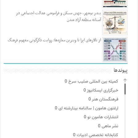
بندر بوشهر، جهش مسکن و فراموشی عدالت اجتماعی در
آستانه منطقه آزاد شدن
از تالارهای اپرا تا ویترین مغازه‌ها: روایت دگرگونی مفهوم فرهنگ
پیوندها
کمیته بین المللی صلیب سرخ
0
خبرگزاری ایسکانیوز
0
فرهنگستان هنر
0
ارغنون هامون | سالنامه بینارشته ای
0
انتشارات هامون نو
0
نشر ماهی
0
کتابخانه تخصصی ادبیات
0