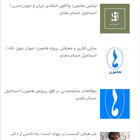
کمیسیون ملی یونسکو در ایران
0
ارغنون هامون؛ واکاوی انتقادی ایران و جهان مدرن |
نشر مرکز
0
اسماعیل حسام مقدم
انتشارات دانشگاه تهران
0
نشر لوگوس
0
مجتمع آموزشی نیکوکاری رعد
0
مرجع انچمن های علمی ایران
0
مبانی فکری و معرفتی پروژه هامون؛ جهان چهل تکه |
اسماعیل حسام مقدم
پیام چارسو | فصلنامه و انتشارات
0
بانک اطلاعات نشریات ایران
0
انگاره؛ رسانه علوم اجتماعی
0
سوره سینما؛ بانک جامع اطلاعات سینمایی
0
مطالعات جامعه‌مدنی در افق پروژه‌ی هامون | اسماعیل
دوهفته نامه آوای هامون
0
حسام مقدم
انتشارات آگاه | نشر آگه
0
سازمان بین المللی مهاجرت IOM
0
انسان شناسی و فرهنگ
0
نشر نی
0
شر همان گسست در پیوند است؛ یادداشتی از دکتر
خوابگرد؛ رضا شکراللهی
0