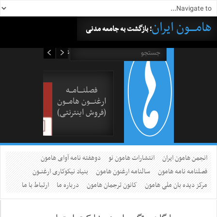
هامــــون ایران
؛ بازگشت به جامعه مدنی
۱۵ مرداد ۱۴۰۵
فصلنــــامـــه
ارغنــــون هامـــون
(فروش اینترنتی)
انجمن هامون ایران
انتشارات هامون نو
دوهفته نامه آوای هامون
فصلنامه نامه هامون
سالنامه ارغنون هامون
بنیاد نیکوکاری ارغنــون
مرکز دیده بان ملی هامون
کانون ترجمان هامون
درباره ما
ارتباط با ما