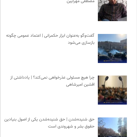
مصطفی مهرآیین
نشر قطره
0
انتشارات ققنوس
0
مرکز توانمندسازی حاکمیت و جامعه
0
فرارو | پایگاه خبری تحلیلی
0
گفت‌وگو به‌عنوان ابزار حکمرانی | اعتماد عمومی چگونه
بازسازی می‌شود
انجمن متخصصان محیط زیست ایران
0
نشر نو
0
کانون ناشنوایان ایران
0
آفتاب کلوت
0
چرا هیچ مسئولی عذرخواهی نمی‌کند؟ | یادداشتی از
انتشارات روزنه
0
افشین امیرشاهی
پیشگاه | همآوایی مجلات
0
انتشارات بیدگل
0
حق شنیده‌شدن | حق شنیده‌شدن یکی از اصول بنیادین
حقوق بشر و شهروندی است