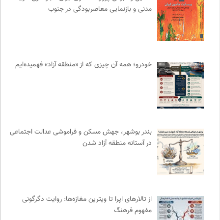
مدنی و بازنمایی معاصربودگی در جنوب
ترجمان | انتشارات و فصلنامه علوم انسانی
0
کتابخانه تخصصی ادبیات
0
موزه ملی زنان در هنرها
0
بنیاد امور بیمارهای خاص
0
خودرو؛ همه آن چیزی که از «منطقه آزاد» فهمیده‌ایم
مجله صنوبر | فصلنامه طبیعت و محیط زیست
0
انتشارات شیرازه
0
شورای انجمن های علمی کشور
0
سازمان بین المللی جوانی IYFNET
0
موسسه مطالعات فرهنگی وزارت علوم
0
بندر بوشهر، جهش مسکن و فراموشی عدالت اجتماعی
خبرگزاری ایسکانیوز
0
در آستانه منطقه آزاد شدن
طاقچه | خرید آنلاین کتاب و دانلود کتاب صوتی و الکترونیک
0
ناصر فکوهی | وبسایت شخصی
0
خانه هنرمندان ایران
0
موزه هنرهای معاصر تهران
0
از تالارهای اپرا تا ویترین مغازه‌ها: روایت دگرگونی
موسسه بین المللی محیط زیست
0
مفهوم فرهنگ