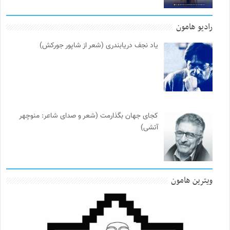
رادیو هامون
یاد نجف دریابندری (شعر از شاپور جورکش)
کجای جهان بگذارمت (شعر و صدای شاعر: منوچهر
آتشی)
ویترین هامون