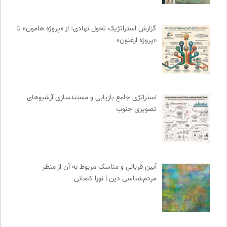
روزنامه سازندگی
0
انجمن انسان شناسی ایران
0
گزارش استراتژیک تحول نهادی: از «پروژه هامون» تا
«پروژه ارغنون»
حرفه هنرمند؛ نشریه هنرهای تصویری
0
رادیو تراژدی
0
مجله آنگاه | آنی برای خودت
0
مجله طراحان ایده | نشریه اقتصادی فرهنگی
0
استراتژی جامع بازیابی و مستندسازی آرشیوهای
فرهنگستان هنر
0
تصویری جنوب
فرادید | علم و تکنولوژی
0
انجمن ایرانی مطالعات زنان
0
پژوهشگاه علوم انسانی و مطالعات فرهنگی
0
نوار | مرجع دانلود کتاب صوتی فارسی
0
آیین قربانی و مناسک مربوط به آن از منظر
نشر افکار
0
مردم‌شناسی دین | نورا کنعانی
نامه هامون | فصلنامه مطالعات فرهنگی
0
سازمان پزشکان بدون مرز
0
هزاران سایت
0