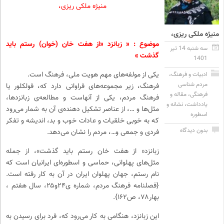
منیژه ملکی ریزی،
منیژه ملکی ریزی،
موضوع : « زبانزد «از هفت خان (خوان) رستم باید
سه شنبه 14 تیر
گذشت »
1401
یکی از مولفه‌های مهم هویت ملی، فرهنگ است.
ادبیات و فرهنگ
،
مردم شناسی
فرهنگ، زیر مجموعه‌های فراوانی دارد که، فولکلور یا
فرهنگی
،
مقاله و
فرهنگ مردم، یکی از آنهاست و مطالعه‌ی زبانزد‌ها،
یادداشت
،
نشانه و
مثل‌ها و …، از عناصر تشکیل دهنده‌ی آن به شمار می‌رود
اسطوره
که به خوبی خلقیات و عادات خوب و بد، اندیشه و تفکر
بدون دیدگاه
فردی و جمعی و…، مردم را نشان می‌دهد.
زبانزد« از هفت خان رستم باید گذشت»، از جمله
مثل‌های پهلوانی، حماسی و اسطوره‌ای ایرانیان است که
نام رستم، جهان پهلوان ایران در آن به کار رفته است.
{فصلنامه فرهنگ مردم، شماره ی۲۴و۲۵، سال هفتم ،
بهار۷۸، ص۱۶۲}.
این زبانزد، هنگامی به کار می‌رود که، فرد برای رسیدن به