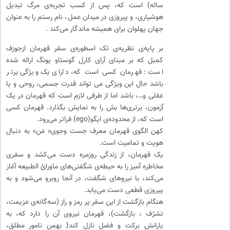
ساله) است که، پس از کسب تجربه‌ی مرگ تبدیل
هوشیاری، و پیروزی در میدان عمل، نام رستم را به عنوان
جهان پهلوان برای همیشه ماندگار می‌کند .
بر پایه‌ی نظریه‌ی تک اسطوره‌ی سفر قهرمان ازجوزف
کمبل که بر مبنای آرای کارل گوستاو یونگ ارائه شده
است : قهرمان کسی است که، دارای یک ویژگی برتر
باشد حال این ویژگی می تواند قدرت جسمی، روحی و یا
عقلی و…، باشد اما از طرفی لازم است که قهرمان در یک
آزمون، برتری‌ها بش را به نمایش بگذارد. قهرمان کسی
است که، از محدوده‌ی ایگو(ego) فراتر می‌رود.
کهن الگوی قهرمان معرف جست وجوی« مَن» به دنبال
هویت و تمامیت است.
یک قهرمان، از زندگی روزمره دست می‌کشد و سفری
مخاطره آمیز را به حیطه‌ی شگفتی‌های ماورائ الطبیعه آغاز
می‌کند، با نیرو‌های شگفت، در آنجا روبرو می‌شود و به
پیروزی قطعی دست می‌یابد.
هنگام بازگشت از این سفر پر رمز و راز (سه‌گانه‌ی عزیمت،
تشرّف ، بازگشت)، قهرمان نیروی آن را دارد که، به
یارانش برکت و فضل نازل کند{ بهمن نامور مطلق،