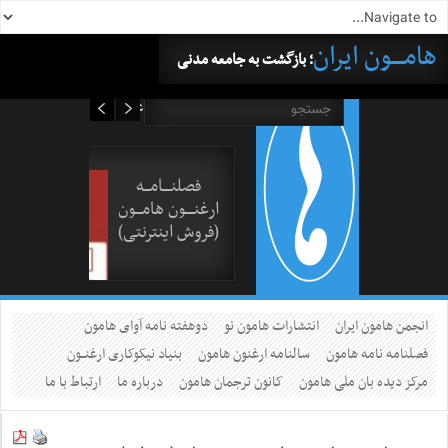
هامــــون ایران
؛ بازگشت به جامعه مدنی
۱۵ مرداد ۱۴۰۵
فصلنــــامـــه
ارغنــــون هامـــون
(فروش اینترنتی)
انجمن هامون ایران
انتشارات هامون نو
دوهفته نامه آوای هامون
فصلنامه نامه هامون
سالنامه ارغنون هامون
بنیاد نیکوکاری ارغنــون
مرکز دیده بان ملی هامون
کانون ترجمان هامون
درباره ما
ارتباط با ما