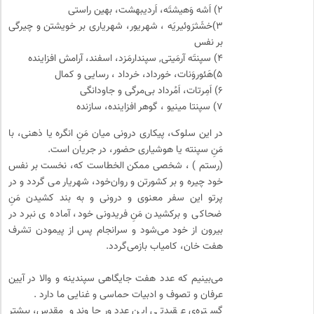
۲) اَشه وَهیشتَه، اَردیبهشت، بهین راستی
۳)خشَثرَوئیریَه ، شهریور، شهریاری بر خویشتن و چیرگی
بر نفس
۴) سپنتَه آرمَیتی, سپندارمَزد، اسفند، آرامش افزاینده
۵)هَئوروَنات، خورداد، خرداد ، رسایی و کمال
۶) اَمِرتات، اَمُرداد بی‌مرگی و جاودانگی
۷) سپنتا مینیو ، گوهر افزاینده، سازنده
در این سلوک، پیکاری درونی میان مَنِ انگره یا ذهنی، با
مَنِ سپنته یا هوشیاری حضور، در جریان است.
(رستم ) ، شخصی ممکن الخطاست که، نخست بر نفس
خود چیره و بر کشورتن و‌ روان‌خود، شهریار می گردد و در
پرتو این سفر معنوی و درونی و به بند کشیدن مَنِ
ضحاکی و برکشیدن مَنِ فریدونی خود، آماده ی نبرد در
بیرون از خود می‌شود و سرانجام پس از پیمودن تشرف
هفت خان، کامیاب بازمی‌گردد.
می‌بینیم که عدد هفت جایگاهی سپندینه و والا در آیین
عرفان و تصوف و ادبیات حماسی و غنایی ما دارد .
گستره‌ی عقیدتی این عدد ورجاوند و مقدس، بیشتر