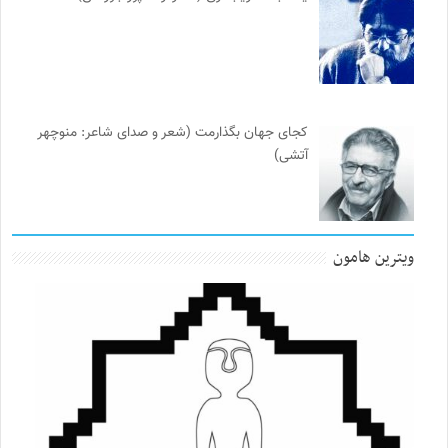
کجای جهان بگذارمت (شعر و صدای شاعر: منوچهر
آتشی)
ویترین هامون