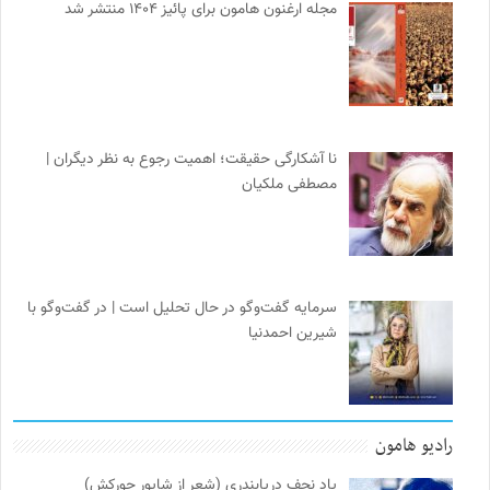
مجله ارغنون هامون برای پائیز ۱۴۰۴ منتشر شد
نا آشکارگی حقیقت؛ اهمیت رجوع به نظر دیگران |
مصطفی ملکیان
سرمایه گفت‌وگو در حال تحلیل است | در گفت‌وگو با
شیرین احمدنیا
رادیو هامون
یاد نجف دریابندری (شعر از شاپور جورکش)