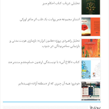
تحلیلی درباب کتاب احکام سبز
انتشار مجموعه شعر روایت یک قلب اثر ساغر اورکی
تحلیل راهبردی پروژه «هامون ایران»: بازسازی هویت مدنی و
بازنمایی معاصربودگی در جنوب
کتاب “کلاغ آبی” با نویسندگی ارغنون حسام‌مقدم منتشر شد
خودرو؛ همه آن چیزی که از «منطقه آزاد» فهمیده‌ایم
پیوندها