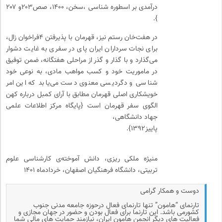
درآمدی بر اسطوره شناسی ،سخن، ۱۴۰۰، صص۲۰۳و ۲۰۷
}.
در هفت‌خان رستم نیز، قهرمان با پذیرفتن ۴فراخوان زال،
برای نجات سرداران ایران پای در سفری به غایت دشوار
می‌گذارد و با گذار و گذر از مراحلی هفتگانه، ضمن توفیق
در ماموریت خود و کسب مواهب مادی، به نوعی خود
شناسی و دگردیسی معنوی دست می‌یابد که این امر
خویشکاری اصلی قهرمان مطابق با آرای کمبل درباره کهن
الگوی سفر قهرمان است {پایگاه مرکز اطلاعات علمی
جهاد دانشگاهی،
پاییز۱۳۹۲}.
منیژه ملکی ریزی، دانش آموخته‌ی کارشناسی علوم
تربیتی، دانشگاه فرهنگیان اصفهان، خردادماه ۱۴۰۱
دوست و همکار گرامی
تارنمای “هامون” تنها تارنمای فعال درحوزه جامعه مدنی جنوب
کشورمی باشد. این تارنما برای فعال بودن و حضور در جهان مجازی و
فعالیت های دیگر انجمن هامون ایران، نیازمند حمایت های مالی شما