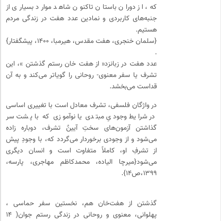
که، از دوران باستان تاکنون شاهد موارد بسیاری از
جنبه‌های کاربردی و نمادین عدد هفت در زندگی مردم
هستیم.
{سلمان خنجری، هفت مقدس، هیرمبا، ۱۴۰۰، پیشگفتار}
.
عدد هفت در زبانزد« از هفت خان رستم گذشتن »، این
تشرف یا سفر معنوی- روحانی را گویاتر می‌کند و به آن
قداست می‌بخشد.
در واژگان فلسفی، تشرف معادل است با تغییری اساسی
در شرایط وجودیِ مبتدی یا نوآموزی که با پشت سر
گذاشتن آزمون‌های سختِ آیینٌ تشرف، دوباره زاده
می‌شود و از وجودی برخوردار می‌گردد که، با وجودِ پیش
از تشرفِ او، کاملاً متفاوت است و انسان دیگری
می‌شود{میرچا الیاده، محمدکاظم مهاجری، پارسه،
۱۳۹۹،ص۱۴}.
گذشتن از هفت‌خان هم، نخستین سفر حماسی ،
پهلوانی، معنوی و روحانی در زندگی رستم جوان( ۱۴