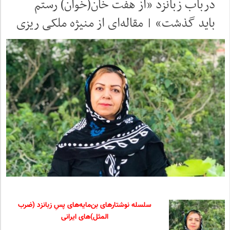
درباب زبانزد «از هفت خان(خوان) رستم
باید گذشت» | مقاله‌ای از منیژه ملکی ریزی
سلسله نوشتارهای بن‌مایه‌های پسِ زبانزد (ضرب
المثل)‌‌های ایرانی