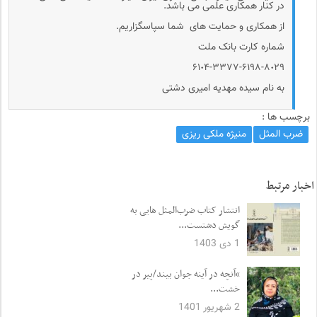
در کنار همکاری علمی می باشد.
از همکاری و حمایت های شما سپاسگزاریم.
شماره کارت بانک ملت
۶۱٠۴-۳۳۷۷-۶۱۹۸-۸٠۲۹
به نام سیده مهدیه امیری دشتی
برچسب ها :
ضرب المثل
منیژه ملکی ریزی
اخبار مرتبط
انتشار کتاب ضرب‌المثل هایی به
گویش دشتست...
1 دی 1403
“آنچه در آینه جوان بیند/پیر در
خشت...
2 شهریور 1401