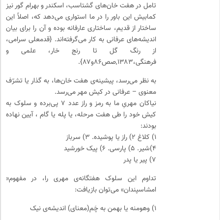
تامل در هفت خان‌های گشتاسب، اسکندر و بهرام گور نیز
کمابیش این باور را در ما استواری می‌دهد که، اصلاً این
ساختار از قدیم، ساختاری عارفانه بوده و آن را برای بیان
اندیشه‌های عرفانی به کار می‌گرفته‌اند. {قدمعلی سرامی،
از رنگ گل تا رنج خار، علمی و
فرهنگی،۱۳۸۳,صص۸۶و۸۷}.
به نظر می‌رسد، پیشینه‌ی هفت خان‌ها، به گذار یا تشرّف
معنوی – عرفانی در کیش مهر می‌رسد.
نیاکان مهریِ ما به رمز و راز عدد ۷ پی‌برده و سلوک به
کیش خود را طی هفت مرحله، یا پله یا گام ، آیین نهاده
بودند:
۱) کلاغ ۲) راز یا پوشیده. ۳) سرباز
۴)شیر. ۵) پارسی. ۶) پیک خورشید
۷) پیر یا پدر
تداوم این سلوک هفتگانه‌ی مهری را، در مفهوم«
امشاسپندان» می‌توان بازیافت:
۱) وهومنه یا بهمن به چَم(معنای) اندیشه‌ی نیک