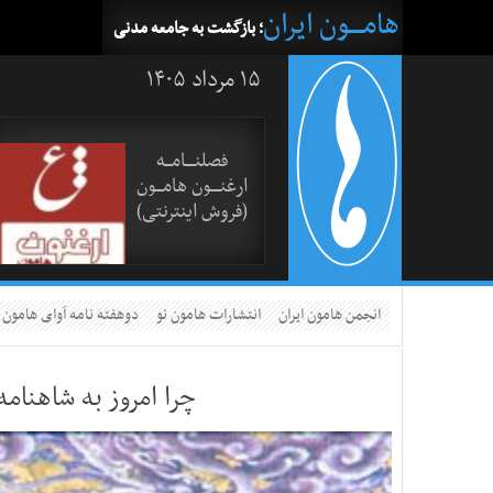
هامــــون ایران
؛ بازگشت به جامعه مدنی
۱۵ مرداد ۱۴۰۵
فصلنــــامـــه
ارغنــــون هامـــون
(فروش اینترنتی)
انجمن هامون ایران
انتشارات هامون نو
دوهفته نامه آوای هامون
چرا امروز به شاهنام