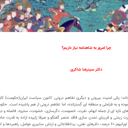
چرا امروز به شاهنامه نیاز داریم؟
دکتر سیدرضا شاکری
اند؛ یکی امنیت بیرونی و دیگری تفاهم درونی. اکنون سیاست ایران(حکومت) کارکرد
نموده و به فراملی و منطقه ای گسترانده، اما تفاهم درونی از هم پاشیده است. حک
ای تازه ای از جمله ابهام، نفرت، خصومت، دگرسازی، خشونت، ستیزه، فاصله و در
ت زینتی و فریبای تمدن سازی فاقد عنصر گفتگو و صرفا زاییده اراده به قدرت ح
مرزهای امنیت بیرونی است. موشک، پهپاد، اورانیوم ۶۰ درصد، دلارهای نفتی، برداطلاعاتی و ارتش سایبری عوامل، راهبر