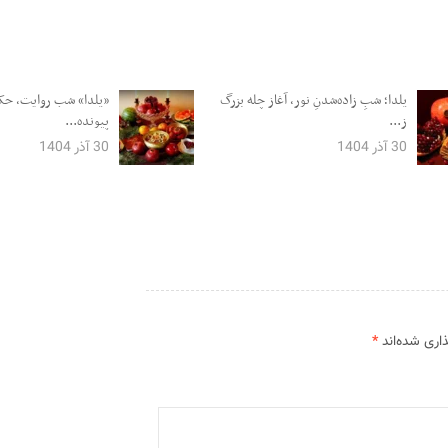
یلدا؛ شبِ زاده‌شدنِ نور، آغاز چله بزرگ
«یلدا» شب روایت، حکم
ز...
پیونده...
30 آذر 1404
30 آذر 1404
اری شده‌اند
*