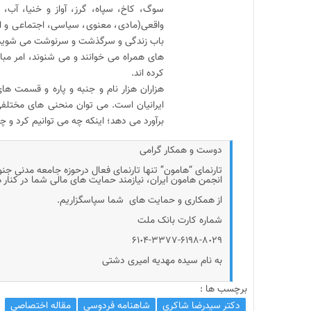
سوگ، کاخ، سپاه، گرز، آواز و خنیا، آب، 
واقعی(مادی، معنوی، سیاسی، اجتماعی و اق
باب زندگی و سرگذشت و سرنوشت می شویم. ا
های همراه می خوانند و می شنوند، امر مبا
کرده اند.
هزاران هزار نام و جنبه و پاره و قسمت ها
ایرانیان است. می توان منحنی های مختلفی ا
برآورد می دهد؛ اینکه چه می توانیم کرد و چ
دوست و همکار گرامی
تارنمای “هامون” تنها تارنمای فعال درحوزه جامعه مدنی جن
انجمن هامون ایران، نیازمند حمایت های مالی شما در کنار
از همکاری و حمایت های شما سپاسگزاریم.
شماره کارت بانک ملت
۶۱٠۴-۳۳۷۷-۶۱۹۸-۸٠۲۹
به نام سیده مهدیه امیری دشتی
برچسب ها :
دکتر سیدرضا شاکری
شاهنامه فردوسی
مقاله اختصاصی