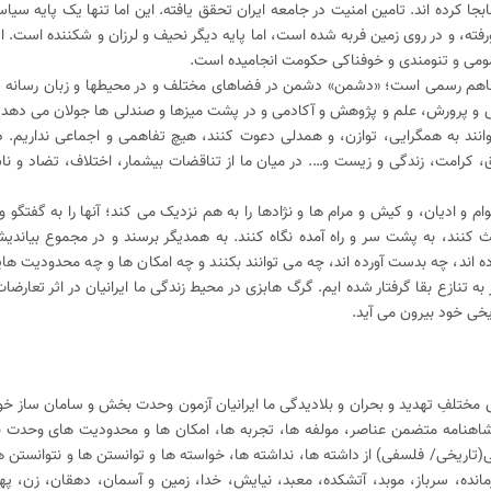
ابجا کرده اند. تامین امنیت در جامعه ایران تحقق یافته. این اما تنها یک پایه سی
فته، و در روی زمین فربه شده است، اما پایه دیگر نحیف و لرزان و شکننده است. ای
مومی و تنومندی و خوفناکی حکومت انجامیده است.
 تفاهم رسمی است؛ «دشمن» دشمن در فضاهای مختلف و در محیطها و زبان رسانه 
و پرورش، علم و پژوهش و آکادمی و در پشت میزها و صندلی ها جولان می دهد. ام
ند به همگرایی، توازن، و همدلی دعوت کنند، هیچ تفاهمی و اجماعی نداریم.
ق، کرامت، زندگی و زیست و…. در میان ما از تناقضات بیشمار، اختلاف، تضاد و ناس
 و ادیان، و کیش و مرام ها و نژادها را به هم نزدیک می کند؛ آنها را به گفتگو و 
 کنند، به پشت سر و راه آمده نگاه کنند. به همدیگر برسند و در مجموع بیاندی
 اند، چه بدست آورده اند، چه می توانند بکنند و چه امکان ها و چه محدودیت هایی
ه تنازع بقا گرفتار شده ایم. گرگ هابزی در محیط زندگی ما ایرانیان در اثر تعارضا
ریخی خود بیرون می آید.
 مختلفِ تهدید و بحران و بلادیدگی ما ایرانیان آزمون وحدت بخش و سامان ساز خو
؛ شاهنامه متضمن عناصر، مولفه ها، تجربه ها، امکان ها و محدودیت های وحدت
اریخی/ فلسفی) از داشته ها، نداشته ها، خواسته ها و توانستن ها و نتوانستن ه
ده، سرباز، موبد، آتشکده، معبد، نیایش، خدا، زمین و آسمان، دهقان، زن، په