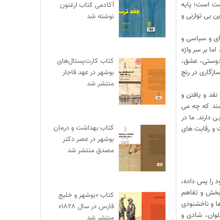
است است؛ پایه
آکادمی کتاب ارغنون
ن بی توازنی و
نوشته شد
ای و سیاسی و
ا بر سر واژه
کتاب کارت‌پستال‌های
 دوستی، عشق،
بوشهر در عهد قاجار
ازگاری در رنج
منتشر شد
نقد و یافتن و
شند که چه می
 دارند. ما در
کتاب بهداشت و درمان
ت و رقابت های
بوشهر در عصر دکتر
مصدق منتشر شد
د را پس داده،
 بخش و تفاهم
کتاب «بوشهر و خلیج
ا و ناخشنودی
فارس در سال ۱۸۲۸»
لوان، شادی و
منتشر شد