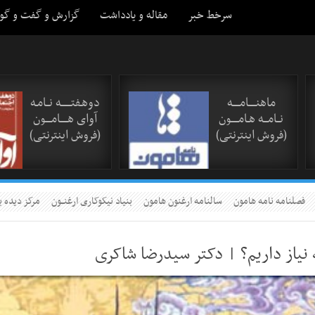
سرخط خبر
مقاله و یادداشت
گزارش و گفت و گو
ماهنـــــامـــــه
دوهـفتـــــــه نــامـه
نــامـــه هـامـــــون
آوای هـــــامــــون
(فروش اینترنتی)
(فروش اینترنتی)
فصلنامه نامه هامون
سالنامه ارغنون هامون
بنیاد نیکوکاری ارغنــون
مرکز دیده ب
ه نیاز داریم؟ | دکتر سیدرضا شاکری