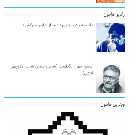
رادیو هامون
یاد نجف دریابندری (شعر از شاپور جورکش)
کجای جهان بگذارمت (شعر و صدای شاعر: منوچهر
آتشی)
ویترین هامون