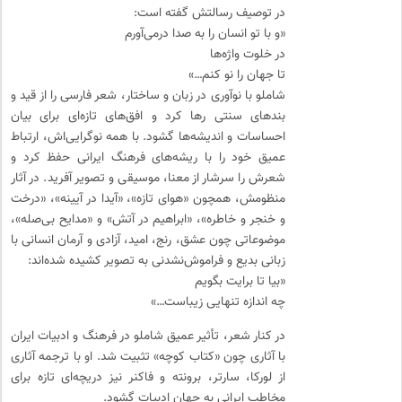
در توصیف رسالتش گفته است:
«و با تو انسان را به صدا درمی‌آورم
در خلوت واژه‌ها
تا جهان را نو کنم…»
شاملو با نوآوری در زبان و ساختار، شعر فارسی را از قید و
بندهای سنتی رها کرد و افق‌های تازه‌ای برای بیان
احساسات و اندیشه‌ها گشود. با همه نوگرایی‌اش، ارتباط
عمیق خود را با ریشه‌های فرهنگ ایرانی حفظ کرد و
شعرش را سرشار از معنا، موسیقی و تصویر آفرید. در آثار
منظومش، همچون «هوای تازه»، «آیدا در آیینه»، «درخت
و خنجر و خاطره»، «ابراهیم در آتش» و «مدایح بی‌صله»،
موضوعاتی چون عشق، رنج، امید، آزادی و آرمان انسانی با
زبانی بدیع و فراموش‌نشدنی به تصویر کشیده شده‌اند:
«بیا تا برایت بگویم
چه اندازه تنهایی زیباست…»
در کنار شعر، تأثیر عمیق شاملو در فرهنگ و ادبیات ایران
با آثاری چون «کتاب کوچه» تثبیت شد. او با ترجمه آثاری
از لورکا، سارتر، برونته و فاکنر نیز دریچه‌ای تازه برای
مخاطب ایرانی به جهان ادبیات گشود.