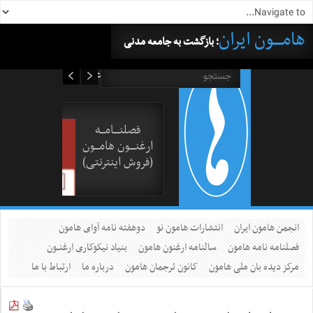
هامــــون ایران
؛ بازگشت به جامعه مدنی
۱۷ مرداد ۱۴۰۵
فصلنــــامـــه
ارغنــــون هامـــون
(فروش اینترنتی)
انجمن هامون ایران
انتشارات هامون نو
دوهفته نامه آوای هامون
فصلنامه نامه هامون
سالنامه ارغنون هامون
بنیاد نیکوکاری ارغنــون
مرکز دیده بان ملی هامون
کانون ترجمان هامون
درباره ما
ارتباط با ما