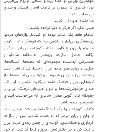
مهم‌ترین ویژگی او، نگاه ژرف و انسانی، و روح بی‌قرارش
بود؛ شاعری که همواره بر کرامت انسان ایستاد و صدای
بی‌صدایان شد:
«تا عاشقانه زندگی نکنیم
عیبی ندارد اگر هرگز به دنیا نیامده باشیم.»
شاملو فقط یک شاعر نبود؛ او کلیددار واژه‌های مردم،
پژوهشگری بی‌قرار و عاشقی بود که فرهنگ و زبان کوچه
و مردم را بی‌دریغ کاوید. «کتاب کوچه»، این اثر سترگ و
یگانه، حاصل سال‌ها پژوهش عاشقانه شاملو و
همسرش آیداست؛ مجموعه‌ای که قصه‌ها، افسانه‌ها،
مثل‌‌ها و روایت‌های مردم ایران را حفظ کرد تا نشان دهد
ریشه‌های زیباترین شعرها و ژرف‌ترین اندیشه‌ها، از
لایه‌های زبان و فرهنگ عامه می‌گذرد. شاملو با این اثر،
صدای فراموش‌شده‌ها و تنوع حیرت‌آور فرهنگ ایرانی را
جاودانه کرد، گویی همان شاعری که می‌خواست آیینه‌ی
تمام‌نمای مردم باشد.
«کتاب کوچه» تنها یک فرهنگ‌نامه نیست؛ منبعی است
از جان و زبان مردم که به همت شاملو پس از سال‌ها
گردآوری و طبقه‌بندی، گوشه‌ای از جهان زنده‌ی مردم ایران
را ثبت کرد و در اختیار نسل امروز و فردا گذاشت. او خود