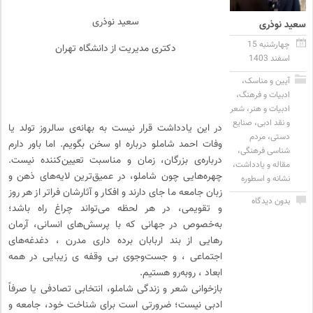
سعید نوذری
سعید نوذری
چهارشنبه 15
دکتری مدیریت از دانشگاه تهران
اسفند 1403
آیین و مناسک
،
ادبیات و فرهنگ
،
ادبیات و هنر
،
شعر
و نقد ادبی
،
صنایع
در این یادداشت قرار نیست به بهانه‌ی سالروز تولد یا
دستی
،
مردم
وفات احمد شاملو درباره او سخن بگویم. اما باور دارم
شناسی فرهنگی
،
درباره‌ی بزرگان، زمان و مناسبت تعیین‌کننده نیست.
مقاله و یادداشت
،
چهره‌هایی چون شاملو، در عمیق‌ترین لایه‌های ذهن و
نشانه و اسطوره
زبان جامعه ما جای دارند و افکار و آثارشان فراتر از هر روز
بدون دیدگاه
و تقویمی، در هر لحظه می‌تواند چراغ راه باشد؛
به‌خصوص در جهانی که با پرسش‌های انسانی، آرمان
رهایی از بند اربابان برده داری مدرن ، دغدغه‌های
اجتماعی ، و جست‌وجوی بی وقفه ی زیبایی در همه
ابعاد ، روبه‌رو هستیم.
بازخوانی شعر و زندگی شاملو، انتخابی تصادفی یا صرفاً
ادبی نیست؛ ضرورتی است برای شناخت خود، جامعه و