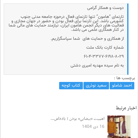
دوست و همکار گرامی
تارنمای “هامون” تنها تارنمای فعال درحوزه جامعه مدنی جنوب
کشورمی باشد. این تارنما برای فعال بودن و حضور در جهان مجازی و
فعالیت های دیگر انجمن هامون ایران، نیازمند حمایت های مالی شما
در کنار همکاری علمی می باشد.
از همکاری و حمایت های شما سپاسگزاریم.
شماره کارت بانک ملت
۶۱٠۴-۳۳۷۷-۶۱۹۸-۸٠۲۹
به نام سیده مهدیه امیری دشتی
برچسب ها :
احمد شاملو
سعید نوذری
کتاب کوچه
اخبار مرتبط
اهمیت “بیضایی” بودن | یادداش...
16 دی 1404