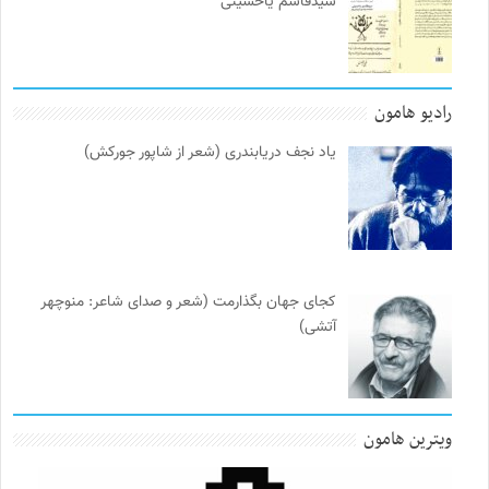
سیدقاسم یاحسینی
رادیو هامون
یاد نجف دریابندری (شعر از شاپور جورکش)
کجای جهان بگذارمت (شعر و صدای شاعر: منوچهر
آتشی)
ویترین هامون