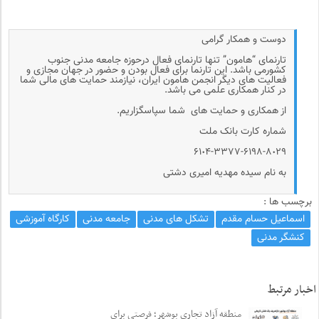
دوست و همکار گرامی
تارنمای “هامون” تنها تارنمای فعال درحوزه جامعه مدنی جنوب
کشورمی باشد. این تارنما برای فعال بودن و حضور در جهان مجازی و
فعالیت های دیگر انجمن هامون ایران، نیازمند حمایت های مالی شما
در کنار همکاری علمی می باشد.
از همکاری و حمایت های شما سپاسگزاریم.
شماره کارت بانک ملت
۶۱٠۴-۳۳۷۷-۶۱۹۸-۸٠۲۹
به نام سیده مهدیه امیری دشتی
برچسب ها :
اسماعیل حسام مقدم
تشکل های مدنی
جامعه مدنی
کارگاه آموزشی
کنشگر مدنی
اخبار مرتبط
منطقه آزاد تجاری بوشهر؛ فرصتی برای