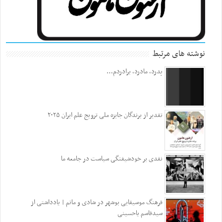
نوشته های مرتبط
پدرد، مادرد، برادردم…
تقدیر از برندگان جایزه ملی ترویج علم ایران ۲۰۲۵
نقدی بر خودشیفتگی سیاست در جامعه ما
فرهنگ موسیقایی بوشهر در شادی و ماتم | یادداشتی از
سیدقاسم یاحسینی