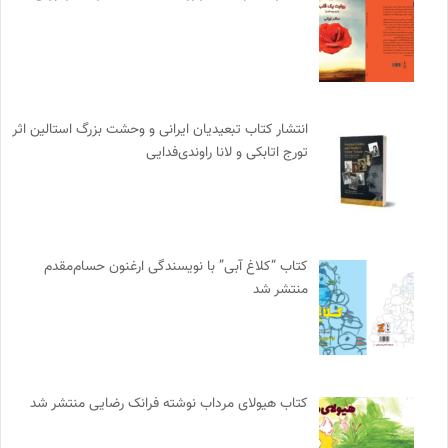
انتشار کتاب تبعیدیان ایرانی و وحشت بزرگ استالین اثر
تورج اتابکی و لانا راوندی‌فدایی
کتاب “کلاغ آبی” با نویسندگی ارغنون حسام‌مقدم
منتشر شد
کتاب هیولای مرداب نوشته فرانک رضایی منتشر شد