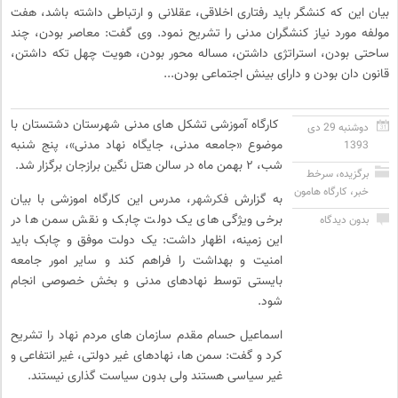
بیان این که کنشگر باید رفتاری اخلاقی، عقلانی و ارتباطی داشته باشد، هفت
مولفه مورد نیاز کنشگران مدنی را تشریح نمود. وی گفت: معاصر بودن، چند
ساحتی بودن، استراتژی داشتن، مساله محور بودن، هویت چهل تکه داشتن،
قانون دان بودن و دارای بینش اجتماعی بودن...
کارگاه آموزشی تشکل های مدنی شهرستان دشتستان با
دوشنبه 29 دی
موضوع «جامعه مدنی، جایگاه نهاد مدنی»، پنج شنبه
1393
شب، ۲ بهمن ماه در سالن هتل نگین برازجان برگزار شد.
برگزیده
،
سرخط
خبر
،
کارگاه هامون
به گزارش
فکرشهر
، مدرس این کارگاه اموزشی با بیان
برخی ویژگی های یک دولت چابک و نقش سمن ها در
بدون دیدگاه
این زمینه، اظهار داشت: یک دولت موفق و چابک باید
امنیت و بهداشت را فراهم کند و سایر امور جامعه
بایستی توسط نهادهای مدنی و بخش خصوصی انجام
شود.
اسماعیل حسام مقدم سازمان های مردم نهاد را تشریح
کرد و گفت: سمن ها، نهادهای غیر دولتی، غیر انتفاعی و
غیر سیاسی هستند ولی بدون سیاست گذاری نیستند.