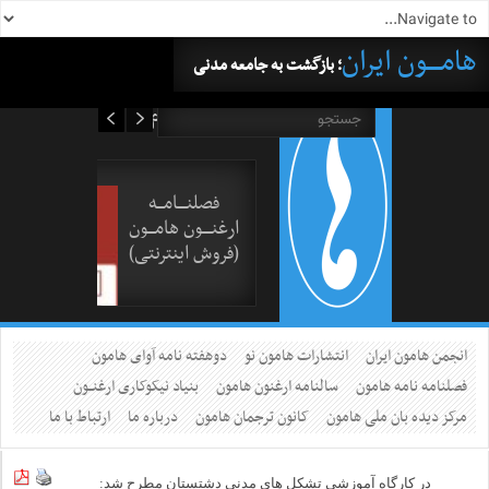
هامــــون ایران
؛ بازگشت به جامعه مدنی
۱۶ مرداد ۱۴۰۵
فصلنــــامـــه
ارغنــــون هامـــون
(فروش اینترنتی)
انجمن هامون ایران
انتشارات هامون نو
دوهفته نامه آوای هامون
فصلنامه نامه هامون
سالنامه ارغنون هامون
بنیاد نیکوکاری ارغنــون
مرکز دیده بان ملی هامون
کانون ترجمان هامون
درباره ما
ارتباط با ما
در کارگاه آموزشی تشکل های مدنی دشتستان مطرح شد: