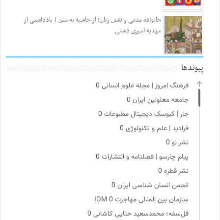
خانواده مدنی و نقش زنان؛ از حاشیه به متن | یادداشتی از
مهدیه امیری دشتی
پیوندها
فرهنگ امروز | مجله علوم انسانی
0
جامعه معلولین ایران
0
جار | کیوسک دیجیتال مطبوعات
0
فرادید | علم و تکنولوژی
0
نشر نو
0
پیام چارسو | فصلنامه و انتشارات
0
نشر قطره
0
انجمن انسان شناسی ایران
0
سازمان بین المللی مهاجرت IOM
0
فل‌سفه؛ محمدسعید حنایی کاشانی
0