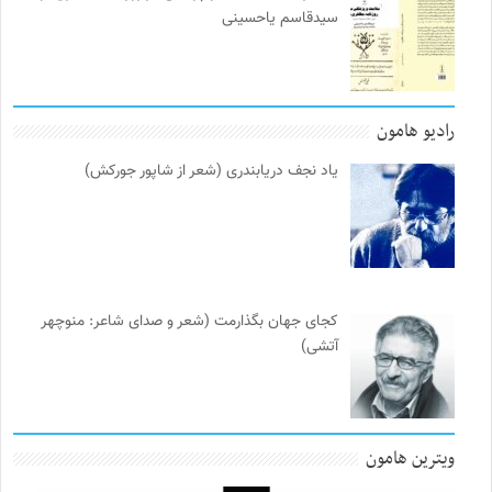
سیدقاسم یاحسینی
رادیو هامون
یاد نجف دریابندری (شعر از شاپور جورکش)
کجای جهان بگذارمت (شعر و صدای شاعر: منوچهر
آتشی)
ویترین هامون