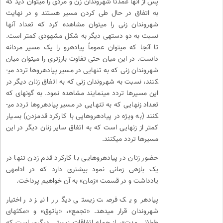
پس از آنها عمدتاً شهروندان زن و مردی را می­توان دید که
به اتفاق در حال طی کردن مسیر هستند و در نهایت
شهروندان زنی را می­توان مشاهده کرد که تعداد آنها
نسبت به دو دسته­ی دیگر به شکل مشهودی کمتر است.
تا آنجا که می­توان عموماً پیاده­رو را یک مسیر مردانه
دانست. در این میان حتی تفاوت بارزتری را می­توان میان
شهروندان زنی که به تنهایی در مسیر پیاده­روها تردد می­
کنند، نسبت به شهروندان زنی که به اتفاق زنان دیگر در
این مسیرها تردد می­نمایند مشاهده نمود. به گونه­ای که
تعداد زن­هایی که به تنهایی در مسیر پیاده­روها تردد می­
کنند (به ویژه در پیاده­روهایی با کارکرد قدم­زدن) بسیار
کمتر از زن­هایی است که به اتفاق سایر زنان دیگر در این
مسیرها تردد می­کنند.
حضور زنان در پیاده­روهایی با کارکرد قدم زدن تنها در
یک بازه­ی زمانی نمود بیشتری دارد که در ادامه­ی
یادداشت و در قسمت «زمان» به آن خواهیم پرداخت.
پیاده­رو یک فرصت زیستی دیگر را نیز در اختیار
شهروندان قرار می­دهد. «تجمع»، «پاتوق» و «مکث­های
طولانی مدت»، از جمله اتفاقات زیستی دیگری است که