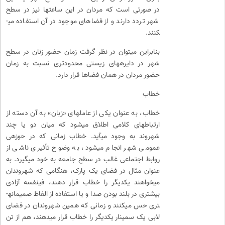
در صورتی است که مردان در این ساعت­ها نیز در سطح
شهر تردد دارند و از فضاهای موجود در آن استفاده می­
کنند.
بنابراین می­توان در نظر گرفت زمان حضور زنان در سطح
شهر در دایره­های زیستی محدودتری نسبت به زمان
حضور مردان در همان فضاها قرار دارد.
خطاب
خطاب، به عنوان یکی از عامل­های «زبان» به آن دسته از
ارتباط­های کلامی اطلاق می­شود که میان دو یا چند
شهروند به وجود می­آید. خطاب زمانی که در حوزه­ی
عمومی شهر انجام می­شود، به وضوح تأثیری ناشی از
روابط اجتماعی غالب در سطح جامعه به خود می­گیرد. به
عنوان مثال در فضای یک پارک، هنگامی که شهروندان
می­خواهند یکدیگر را خطاب قرار دهند، فی­نفسه آزادی
بیشتری در بلند بودن صدا و یا استفاده از الفاظ صمیمانه­
تری حس می­کنند و زمانی که همین شهروندان در فضای
لابی یک سمینار یکدیگر را خطاب قرار می­دهند، هم از تن