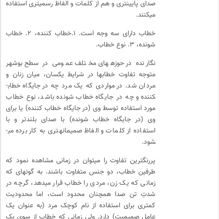
صدای پایین­تری و هم از کلمات و الفاظ رسمی­تری استفاده
می­کنند.
خطاب دارای سه وجه است. ۱.خطاب کننده، ۲. خطاب
شونده، ۳. نوع خطاب.
نگارنده در حوزه­های مختلف عمومی در سطح بوشهر
متوجه تفاوت خطاب­ها در شرایط یکسان، میان زنان و
مردان شد. در مواردی که یک مرد چه در جایگاه خطاب­
کننده و چه در جایگاه خطاب شونده باشد، نوع خطاب
مورد استفاده توسط وی (در جایگاه خطاب کننده) یا برای
وی (در جایگاه خطاب شونده) با صدای بلندتر و با
استفاده از کلمات و الفاظ صمیمانه­تری به کار برده می­
شود.
پررنگ­ترین تفاوت را می­توان در زمانی مشاهده نمود که
طرفین خطاب، دو جنس متفاوت باشند. به گونه­ای که
زمانی که یک زن، مردی را خطاب قرار می­دهد، گرچه در
شدتِ تن صدا همچنان محدود است، اما محدودیت
کمتری برای استفاده از نام کوچک مرد (به عنوان یک
عامل صمیمیت) دارد. ولی زمانی که خطاب از سوی یک