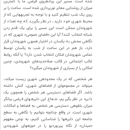
شده است. مسیر این پیاده­روی فرضی ما با کمترین
میزان از روشنایی معابر نورپردازی شده است. ساعت را بر
روی یک شب تنظیم کنید و با توجه به تجربه­هایی که از
محیط شهری خود دارید، در نظر بگیرید که چه تعداد از
شهروندان ممکن است این مسیر را برای یک قدم زدن
شبانه انتخاب کنند؟ آیا این «فضای عمومی» شهری که در
نگاهی محض به یکسان در اختیار همه­ی شهروندان قرار
دارد، باز هم در این ساعت از شب به یکسان توسط
تمامی شهروندان امکان انتخاب شدن دارد؟ یا آنکه روابط
غالب اجتماعی در قالب صلاح­دیدهای شهروندی، چنین
امکانی را از بسیاری از شهروندان می­گیرد؟
هر شخصی که در یک محدوده­ی شهری زیست می­کند،
می­تواند در مجموعه­ای از فضاهای شهری، کنش داشته
باشد. اگر فضاهای دسترسی هر شخص را همچون یک
دایره در نظر بگیریم، شعاع این دایره­های فرضی بیانگر
میزان بلقوه­ی دسترسی هر شخص به فضاها و امکانات
شهری است. در واقع چنانچه بتوانیم با نگاهی به سطح
جامعه این دایره­ها را شناسایی کنیم، به نوعی مفهوم
«میدان» از نگاه پیربوردیو را در حوزه­های شهروندی