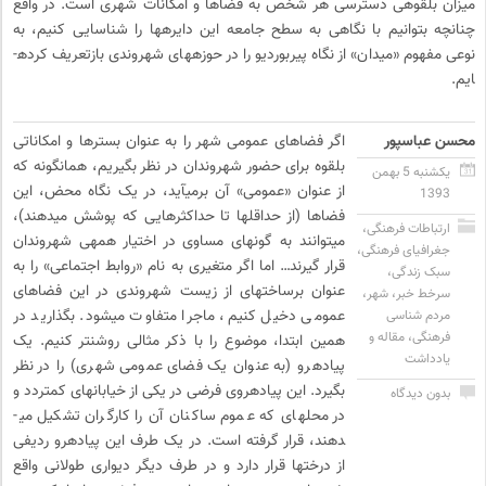
میزان بلقوه­ی دسترسی هر شخص به فضاها و امکانات شهری است. در واقع
چنانچه بتوانیم با نگاهی به سطح جامعه این دایره­ها را شناسایی کنیم، به
نوعی مفهوم «میدان» از نگاه پیربوردیو را در حوزه­های شهروندی بازتعریف کرده­
ایم.
محسن عباسپور
اگر فضاهای عمومی شهر را به عنوان بسترها و امکاناتی
بلقوه برای حضور شهروندان در نظر بگیریم، همانگونه که
یکشنبه 5 بهمن
از عنوان «عمومی» آن برمی­آید، در یک نگاه محض، این
1393
فضاها (از حداقل­ها تا حداکثرهایی که پوشش می­دهند)،
ارتباطات فرهنگی
،
می­توانند به گونه­ای مساوی در اختیار همه­ی شهروندان
جغرافیای فرهنگی
،
قرار گیرند… اما اگر متغیری به نام «روابط اجتماعی» را به
سبک زندگی
،
عنوان برساخته­ای از زیست شهروندی در این فضاهای
سرخط خبر
،
شهر
،
عمومی دخیل کنیم، ماجرا متفاوت می­شود. بگذارید در
مردم شناسی
فرهنگی
،
مقاله و
همین ابتدا، موضوع را با ذکر مثالی روشن­تر کنیم. یک
یادداشت
پیاده­رو (به عنوان یک فضای عمومی شهری) را در نظر
بگیرد. این پیاده­روی فرضی در یکی از خیابان­های کم­تردد و
بدون دیدگاه
در محله­ای که عموم ساکنان آن را کارگران تشکیل می­
دهند، قرار گرفته است. در یک طرف این پیاده­رو ردیفی
از درخت­ها قرار دارد و در طرف دیگر دیواری طولانی واقع