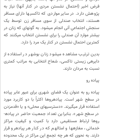
فرض اخیر (احتمال نشستن مردی در کنار آنها) نیاز به
پژوهش دارد. در سایر مواردی که تاکسی­ها دارای مسافر
هستند، انتخاب صندلی از سوی مسافر زن توسط یک
سنجشِ اجتماعیِ آنی انجام می­شود. به گونه­ای که زنان در
بیشتر موارد آن صندلی را برای نشستن انتخاب می­کنند که
کمترین احتمال نشستن در کنار یک مرد را دارد.
بدین ترتیب مشاهده می­شود زنان بوشهر در استفاده از
دایره­ی زیستی تاکسی، شعاع انتخابی به مراتب کمتری
نسبت به مردان دارند.
پیاده­ رو
پیاده­ رو به عنوان یک فضای شهری برای عبور عابر پیاده
در سطح شهر است. پیاده­روها اکثراً با دو کاربرد مورد
استفاده قرار می­گیرند. «دسترسی­های محلی» و یا «قدم­زدن
در سطح شهر». بنابراین تعداد جمعیت حاضر در پیاده­
روها ارتباط مستقیمی دارد با کمیت و کیفیت مراکز
خدماتی، مغازه­ها و امثال­هم که در کنار هر پیاده­رو قرار
دارند. به نحوی که هر چه تجمع این مراکز در یک محدوده