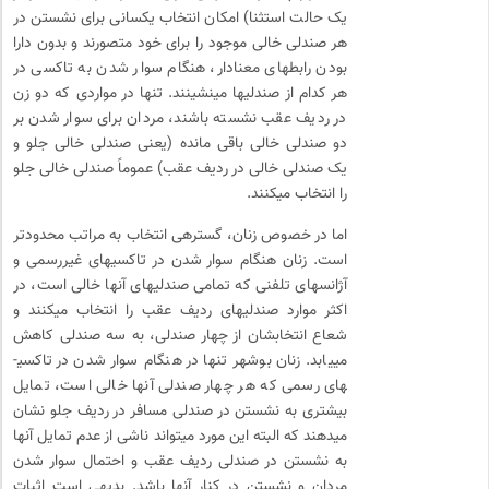
یک حالت استثنا) امکان انتخاب یکسانی برای نشستن در
هر صندلی خالی موجود را برای خود متصورند و بدون دارا
بودن رابطه­ای معنادار، هنگام سوار شدن به تاکسی در
هر کدام از صندلی­ها می­نشینند. تنها در مواردی که دو زن
در ردیف عقب نشسته باشند، مردان برای سوار شدن بر
دو صندلی خالی باقی مانده (یعنی صندلی خالی جلو و
یک صندلی خالی در ردیف عقب) عموماً صندلی خالی جلو
را انتخاب می­کنند.
اما در خصوص زنان، گستره­ی انتخاب به مراتب محدودتر
است. زنان هنگام سوار شدن در تاکسی­های غیررسمی و
آژانس­های تلفنی که تمامی صندلی­های آنها خالی است، در
اکثر موارد صندلی­های ردیف عقب را انتخاب می­کنند و
شعاع انتخابشان از چهار صندلی، به سه صندلی کاهش
می­یابد. زنان بوشهر تنها در هنگام سوار شدن در تاکسی­
های رسمی که هر چهار صندلی آنها خالی است، تمایل
بیشتری به نشستن در صندلی مسافر در ردیف جلو نشان
می­دهند که البته این مورد می­تواند ناشی از عدم تمایل آنها
به نشستن در صندلی ردیف عقب و احتمال سوار شدن
مردان و نشستن در کنار آنها باشد. بدیهی است اثبات