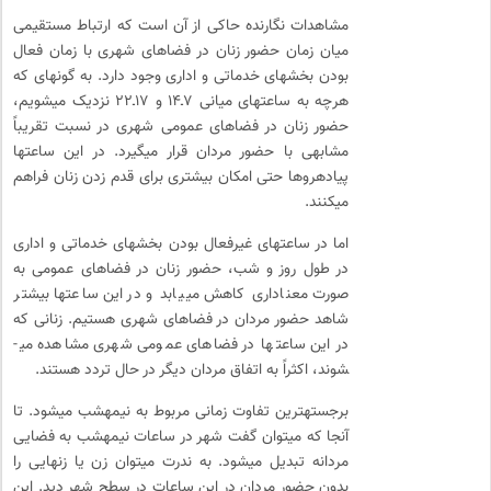
مشاهدات نگارنده حاکی از آن است که ارتباط مستقیمی
میان زمان حضور زنان در فضاهای شهری با زمان فعال
بودن بخش­های خدماتی و اداری وجود دارد. به گونه­ای که
هرچه به ساعت­های میانی ۷ـ۱۴ و ۱۷ـ۲۲ نزدیک می­شویم،
حضور زنان در فضاهای عمومی شهری در نسبت تقریباً
مشابهی با حضور مردان قرار می­گیرد. در این ساعت­ها
پیاده­روها حتی امکان بیشتری برای قدم زدن زنان فراهم
می­کنند.
اما در ساعت­های غیرفعال بودن بخش­های خدماتی و اداری
در طول روز و شب، حضور زنان در فضاهای عمومی به
صورت معناداری کاهش می­یابد و در این ساعت­ها بیشتر
شاهد حضور مردان در فضاهای شهری هستیم. زنانی که
در این ساعت­ها در فضاهای عمومی شهری مشاهده می­
شوند، اکثراً به اتفاق مردان دیگر در حال تردد هستند.
برجسته­ترین تفاوت زمانی مربوط به نیمه­شب می­شود. تا
آنجا که می­توان گفت شهر در ساعات نیمه­شب به فضایی
مردانه تبدیل می­شود. به ندرت می­توان زن یا زن­هایی را
بدون حضور مردان در این ساعات در سطح شهر دید. این