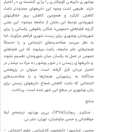
بوشهری دایره­ی کوچک­تری را برای کنشمندی در اختیار
دارند. طبیعی است وجود این دایره­های محدودتر باعث
کاهش کارکرد و همچنین کاهش بروز خلاقیت­های
شهروندی توسط این بخش از جامعه می­شود. این یعنی
گرچه فضاهای «عمومی» امکان بلقوه­ی یکسانی را برای
شهروندان بوشهری برای زیست شهری فراهم می­آورند، اما
به نظر می­رسد صلاح­دیدهای اجتماعی و یا احتمالاً
هنجارهای عام جامعه، باعث می­شوند که این فضاهای
عمومی در عمل به یکسان میان شهروندان تقسیم نشوند
و دایره­های زیستی در شهر بوشهر به مراتب بیشتر در
اختیار مردان قرار گرفته است. می­توان در پژوهشی
جداگانه به ریشه­یابی هنجارها و یا صلاح­دیدهای
اجتماعی که باعث کاهش شعاع دایره­های زیستی برای
زنان بوشهری در سطح این شهر شده است، پرداخت.
منابع
ـ جنکینز، ریچارد(۱۳۸۵)، پی‌یر بوردیو، ترجمه‌ی لیلا
جوافشانی و حسن چاوشیان، تهران: نشر نی.
محسن عباسپور؛ دانشجوی کارشناسی علوم اجتماعی –