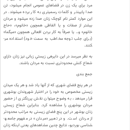
مرد برای یک زن در فضاهای عمومی انجام می­شود، تن
صدا پایین­تر و کلمات رسمی­تری به کار برده می­شوند. در
این موارد کمتر نام کوچک زنان صدا زده می­شود و مردان
بیشتر از صفات و یا الفاظی همچون «خانوم»، «حاج
خانوم» و… یا صرفاً به کار بردن افعالی همچون «می­گما»
(برای جلب توجه مخاطب به سمت خود) استفاده می­
کنند.
به نظر می­رسد در این دایره­ی زیستیِ زبانی نیز زنان دارای
شعاع کنش محدودتری نسبت به مردان باشند.
جمع ­بندی
در هر پنج فضای شهری که از آنها یاد شد و هر یک میدان
زیستی مخصوص به خود را در اختیار شهروندان بوشهری
قرار می­دهد، به وضوح می­توان نقش پررنگ­تری از حضور
مردان بوشهری را مشاهده کرد. بنابراین شعاع زیستی
زنان بوشهر در این پنج فضای زیستی به مراتب محدودتر
از مردان است. و در تعبیر «میدان» در مفهوم جامعه­
شناسی بوردیو، نتایج چنین مشاهده­ای یعنی اینکه زنان