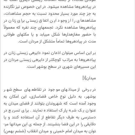
در پیاده­روها مشاهده می­شود. در این خصوص نیز نگارنده
به جز چند مورد بسیار محدود نسبت به حجم مشاهدات،
مشاهده­ای را از وجود این اتفاق زیستی برای زنان در
پیاده­روها مشاهده نکرد. تجمع­های چند نفره که معمولاً
با حضور مغازه­دارها شکل می­یابد و یا مکث­های طولانی
مدت در پیاده­روها تماماً متشکل از مردان است.
بر این اساس می­توان اذعان نمود دایره­ی زیستی زنان در
پیاده­روها به مراتب کوچک­تر از دایره­ی زیستی مردان در
این مسیرهای شهری در سطح بوشهر است.
میدان[۱]
در برخی از میدان­های موجود در تقاطع­های سطح شهر
بوشهر، به دلیل نوع خاص فضاسازی، این امکان به
وجود آمده است که شهروندان بتوانند از فضای میدان به
عنوان یک شبه پارک استفاده نمایند. برای تسریع در
دسترسی به طرف دیگر تقاطع از آن استفاده کنند و یا
دقایقی را در این فضا بنشینند. از جمله­ ی این میدان­ها می­
توان به میدان امام خمینی و میدان انقلاب (ششم بهمن)