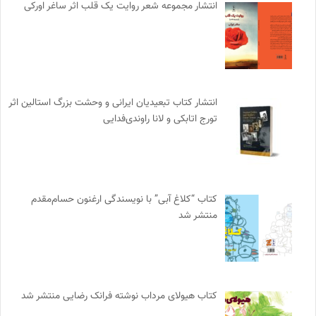
انتشار مجموعه شعر روایت یک قلب اثر ساغر اورکی
انتشار کتاب تبعیدیان ایرانی و وحشت بزرگ استالین اثر
تورج اتابکی و لانا راوندی‌فدایی
کتاب “کلاغ آبی” با نویسندگی ارغنون حسام‌مقدم
منتشر شد
کتاب هیولای مرداب نوشته فرانک رضایی منتشر شد