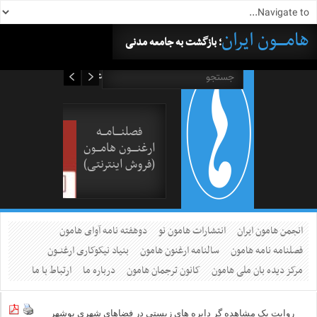
هامــــون ایران
؛ بازگشت به جامعه مدنی
۱۷ مرداد ۱۴۰۵
فصلنــــامـــه
ارغنــــون هامـــون
(فروش اینترنتی)
انجمن هامون ایران
انتشارات هامون نو
دوهفته نامه آوای هامون
فصلنامه نامه هامون
سالنامه ارغنون هامون
بنیاد نیکوکاری ارغنــون
مرکز دیده بان ملی هامون
کانون ترجمان هامون
درباره ما
ارتباط با ما
روایت یک مشاهده گر دایره های زیستی در فضاهای شهری بوشهر