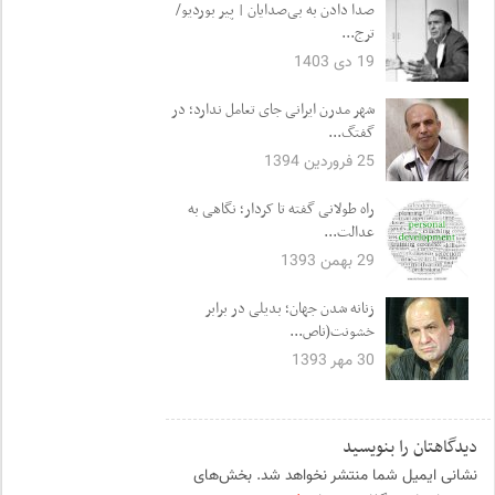
صدا دادن به‌ بی‌صدایان | پیر بوردیو/
ترج...
19 دی 1403
شهر مدرن ایرانی جای تعامل ندارد؛ در
گفتگ...
25 فروردین 1394
راه طولانی گفته تا کردار؛ نگاهی به
عدالت...
29 بهمن 1393
زنانه شدن جهان؛ بدیلی در برابر
خشونت(ناص...
30 مهر 1393
دیدگاهتان را بنویسید
نشانی ایمیل شما منتشر نخواهد شد.
بخش‌های