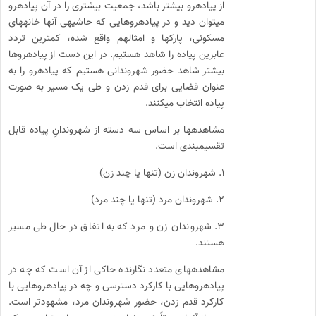
از پیاده­رو بیشتر باشد، جمعیت بیشتری را در آن پیاده­رو
می­توان دید و در پیاده­روهایی که حاشیه­ی آنها خانه­های
مسکونی، پارک­ها و امثال­هم واقع شده، کمترین تردد
عابرین پیاده را شاهد هستیم. در این دست از پیاده­روها
بیشتر شاهد حضور شهروندانی هستیم که پیاده­رو را به
عنوان فضایی برای قدم زدن و طی یک مسیر به صورت
پیاده انتخاب می­کنند.
مشاهده­ها بر اساس سه دسته از شهروندانِ پیاده قابل
تقسیم­بندی است.
۱. شهروندان زن (تنها یا چند زن)
۲. شهروندان مرد (تنها یا چند مرد)
۳. شهروندان زن و مرد که به اتفاق در حال طی مسیر
هستند.
مشاهده­های متعدد نگارنده حاکی از آن است که چه در
پیاده­روهایی با کارکرد دسترسی و چه در پیاده­روهایی با
کارکرد قدم ­زدن، حضور شهروندان مرد، مشهودتر است.