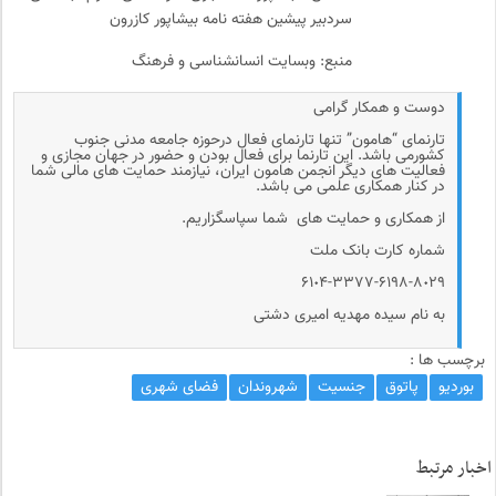
سردبیر پیشین هفته نامه بیشاپور کازرون
منبع: وبسایت انسانشناسی و فرهنگ
دوست و همکار گرامی
تارنمای “هامون” تنها تارنمای فعال درحوزه جامعه مدنی جنوب
کشورمی باشد. این تارنما برای فعال بودن و حضور در جهان مجازی و
فعالیت های دیگر انجمن هامون ایران، نیازمند حمایت های مالی شما
در کنار همکاری علمی می باشد.
از همکاری و حمایت های شما سپاسگزاریم.
شماره کارت بانک ملت
۶۱٠۴-۳۳۷۷-۶۱۹۸-۸٠۲۹
به نام سیده مهدیه امیری دشتی
برچسب ها :
بوردیو
پاتوق
جنسیت
شهروندان
فضای شهری
اخبار مرتبط