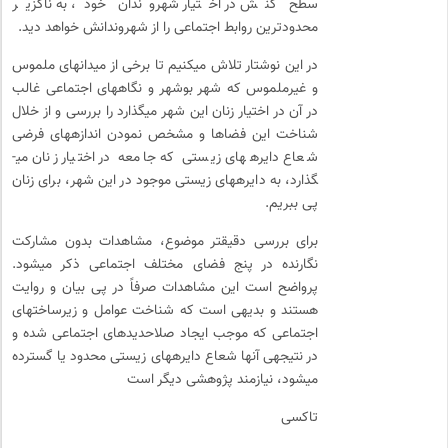
سطح کنش در اختیار شهروندان خود، به ناگزیر
محدودترین روابط اجتماعی را از شهروندانش خواهد دید.
در این نوشتار تلاش می­کنیم تا برخی از میدان­های ملموس
و غیرملموس که شهر بوشهر و نگاه­های اجتماعی غالب
در آن در اختیار زنان این شهر می­گذارد را بررسی و از خلال
شناخت این فضاها و مشخص نمودن اندازه­های فرضی
شعاع دایره­های زیستی که جامعه در اختیار زنان می­
گذارد، به دایره­های زیستی موجود در این شهر، برای زنان
پی ببریم.
برای بررسی دقیق­تر موضوع، مشاهدات بدون مشارکت
نگارنده در پنج فضای مختلف اجتماعی ذکر می­شود.
پرواضح است این مشاهدات صرفاً در پی بیان و روایت
هستند و بدیهی است که شناخت عوامل و زیرساخت­های
اجتماعی که موجب ایجاد صلاح­دیدهای اجتماعی شده و
در نتیجه­ی آنها شعاع دایره­های زیستی محدود یا گسترده
می­شود، نیازمند پژوهشی دیگر است
تاکسی