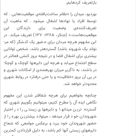
بازتعریف کرده­ایم.
بوردیو، میدان را «نظام ساخت‌یافته‌ی موقعیت‌هایی ـ که
توسط افراد یا نهادها اشغال می­شود ـ که ماهیت آن
تعریف‌کننده‌ی وضعیت برای دارندگان این
موقعیت‌هاست.» (جنکز، ۱۳۸۵: ۱۳۷) تعریف می­کند. در
این مفهوم هرچه میدان برای حضور یک کنشگر (که می­
تواند یک شهروند باشد) گسترده­تر باشد، شخص توانایی
بیشتری برای اشغال فضا و در نتیجه بروز کنشی فعال­تر در
سطح اجتماع می­یابد و هرچه این دایره­ها کوچک و کوچک­
تر باشند، به ناگزیر میزان بهره­مندی از امکانات شهری و
در پی آن بروز «خلاقیت» و یا حتی «رفتار» در روابط شهری
محدودتر خواهد شد.
چنانچه بخواهیم برای هرچه شفاف­تر شدن این مفهوم
نگاهی ایده­ آل را مطرح کنیم، می­توانیم بگوییم شهری که
گسترده­ ترین میدان­ها و دایره­های زیستی را در اختیار
شهروندان خود قرار می­دهد، می­تواند بیشترین بهره را از
حضور شهروندان خود ببرد و برعکس جوامعی که شعاع
دایره­های زیستی آنها کم باشد، به دلیل قراردادن کمترین