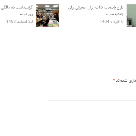
طرح پایتخت کتاب ایران؛ محرکی برای
گرامیداشت ده سالگی ن
جذب سم...
روز ب...
6 خرداد 1404
20 اسفند 1403
اری شده‌اند
*