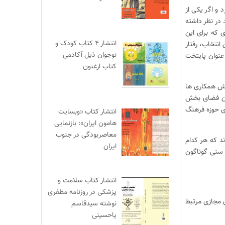
 و اگر یکی از
 در نظر داشته
 که برای این
انتشار ۴ کتاب کودک و
انتخاب، رفتار
نوجوان ذیل آکادمی
عنوان پایتخت
کتاب ارغنون
یش همکاری ‌ها
دن فضای بخش‌
ای حوزه فرهنگ
انتشار کتاب «وبسایت
هامون ایران»: بازنمایی
معاصربودگی در جنوب
د که هر کدام
ایران
ی سنی گوناگون
انتشار کتاب سلامت و
پزشکی در روزنامه مظفری
ی مجازی مرتبط
نوشته سیدقاسم
یاحسینی