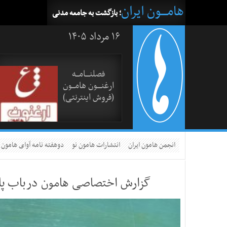
هامــــون ایران
؛ بازگشت به جامعه مدنی
۱۶ مرداد ۱۴۰۵
فصلنــــامـــه
ارغنــــون هامـــون
(فروش اینترنتی)
انجمن هامون ایران
انتشارات هامون نو
دوهفته نامه آوای هامون
گزارش اختصاصی هامون درباب پایت