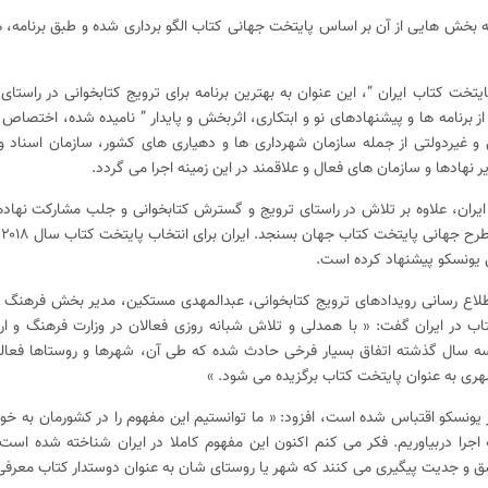
ه بخش هایی از آن بر اساس پایتخت جهانی کتاب الگو برداری شده و طبق برنامه،
تخت کتاب ایران “، این عنوان به بهترین برنامه برای ترویج کتابخوانی در راستای
 برنامه‌ ها و پیشنهادهای نو و ابتکاری، اثربخش و پایدار ” نامیده شده، اختصاص 
 غیردولتی از جمله سازمان شهرداری‌ ها و دهیاری‌ های کشور، سازمان اسناد و 
ر نهادها و سازمان‌ های فعال و علاقمند در این زمینه اجرا می گردد.
ان، علاوه بر تلاش در راستای ترویج و گسترش‌ کتابخوانی و جلب مشارکت نهاد‌ه
ام
 یونسکو پیشنهاد کرده است.
اطلاع ‌رسانی رویدادهای ترویج کتابخوانی، عبدالمهدی مستکین، مدیر بخش فرهنگ
اب در ایران گفت: « با همدلی و تلاش شبانه‌ روزی فعالان در وزارت فرهنگ و ار
سه سال گذشته اتفاق بسیار فرخی حادث شده که طی آن، شهرها و روستاها فعالی
هری به عنوان پایتخت کتاب برگزیده می ‌شود. »
ز یونسکو اقتباس شده است، افزود: « ما توانستیم این مفهوم را در کشورمان به خو
اجرا دربیاوریم. فکر می‌ کنم اکنون این مفهوم کاملا در ایران شناخته شده است 
عشق و جدیت پیگیری می‌ کنند که شهر یا روستای شان به عنوان دوستدار کتاب معرفی