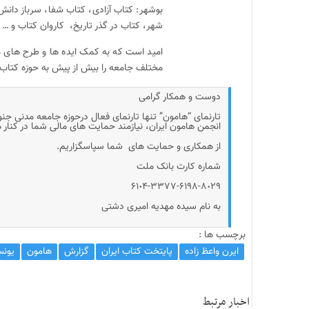
بوشهر: کتاب آزادی، کتاب شفا، سرباز دانش،
شهر، کتاب در گذر تاریخ، کاروان کتاب و …
امید است که به کمک ایده ها و طرح های مز
مختلف جامعه را بیش از پیش به حوزه کتاب 
دوست و همکار گرامی
تارنمای “هامون” تنها تارنمای فعال درحوزه جامعه مدنی جن
انجمن هامون ایران، نیازمند حمایت های مالی شما در کنار
از همکاری و حمایت های شما سپاسگزاریم.
شماره کارت بانک ملت
۶۱٠۴-۳۳۷۷-۶۱۹۸-۸٠۲۹
به نام سیده مهدیه امیری دشتی
برچسب ها :
ایرن واعظ زاده
پایتخت کتاب ایران
گزارش
هامون
یونس
اخبار مرتبط