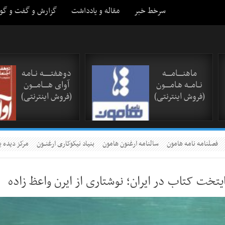
سرخط خبر
مقاله و یادداشت
گزارش و گفت و گو
ماهنـــــامـــــه
دوهـفتـــــــه نــامـه
نــامـــه هـامـــــون
آوای هـــــامــــون
(فروش اینترنتی)
(فروش اینترنتی)
فصلنامه نامه هامون
سالنامه ارغنون هامون
بنیاد نیکوکاری ارغنــون
مرکز دیده ب
خت کتاب در ایران؛ نوشتاری از ایرن واعظ زاده